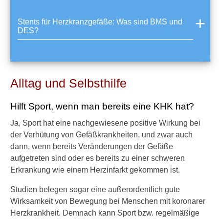
l
p
Stents für Herzkranzgefäße: Was sind BMS und
f
DES?
l
a
n
z
e
Alltag und Selbsthilfe
n
g
Hilft Sport, wenn man bereits eine KHK hat?
e
g
Ja, Sport hat eine nachgewiesene positive Wirkung bei
e
der Verhütung von Gefäßkrankheiten, und zwar auch
n
dann, wenn bereits Veränderungen der Gefäße
v
e
aufgetreten sind oder es bereits zu einer schweren
r
Erkrankung wie einem Herzinfarkt gekommen ist.
e
n
Studien belegen sogar eine außerordentlich gute
g
Wirksamkeit von Bewegung bei Menschen mit koronarer
t
Herzkrankheit. Demnach kann Sport bzw. regelmäßige
e