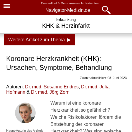
Gesundheit & Medizinwissen für Patienten
Navigator-Medizin.de
Navigator-
Navigator-Medizin.de
Erkrankung
KHK & Herzinfarkt
Medizin.de
▾
► News
Weitere Artikel zum Thema ▶
Krankheiten
► Krankheiten
KHK und Herzinfarkt
Koronare Herzkrankheit (KHK):
► Diagnostik & Laborwerte
Koronare Herzkrankheit
Ursachen, Symptome, Behandlung
(KHK)
Zuletzt aktualisiert: 08. Juni 2023
► Therapieverfahren
Risikofaktoren
Autoren:
Dr
. med.
Susanne Endres
,
Dr
. med.
Julia
Hofmann
&
Dr
. med.
Jörg Zorn
► Medikamente
Symptome
Warum ist eine koronare
Untersuchungen
► Gesundheitsthemen
Herzkrankheit so gefährlich?
Welche Risikofaktoren fördern die
Blutuntersuchung
Entstehung der koronaren
Stenose
Haupt-Autorin des Artikels
Herzkrankheit? Was sind typische