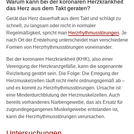
a
Warum kann bei der koronaren Herzkrankheit
s
das Herz aus dem Takt geraten?
b
Gerät das Herz dauerhaft aus dem Takt und schlägt zu
e
d
schnell, zu langsam oder nicht in normaler
e
Regelmäßigkeit, spricht man
Herzrhythmusstörungen
. Je
u
nach Ort der Entstehung unterscheidet man verschiedene
t
Formen von Herzrhythmusstörungen voneinander.
e
t
Bei der koronaren Herzkrankheit (KHK), also einer
H
Verengung der Herzkranzgefäße, kann die sogenannte
a
u
Reizleitung gestört sein. Die Folge: Die Erregung der
p
Herzmuskelzellen läuft nicht mehr ordnungsgemäß ab –
t
und es kommt zu Herzrhythmusstörungen. Ursache ist
s
eine Minderdurchblutung der Herzmuskelzellen. Auch
t
bereits vorhandenes Narbengewebe, das als Ersatz für
a
m
zugrundegegangenes Muskelgewebe entstanden ist,
m
kann die Herzrhythmusstörungen verursachen.
s
t
Untersuchungen
e