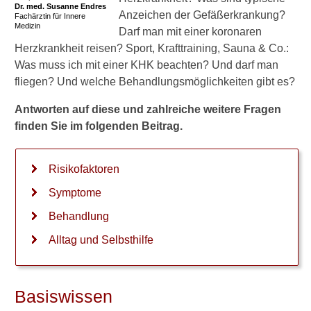
Dr. med.
Susanne Endres
Anzeichen der Gefäßerkrankung?
Fachärztin für Innere
RIVA-Stenose
Medizin
Darf man mit einer koronaren
Herzkrankheit reisen? Sport, Krafttraining, Sauna & Co.:
Hauptstammstenose
Was muss ich mit einer KHK beachten? Und darf man
Rechtsversorgungstyp und
fliegen? Und welche Behandlungsmöglichkeiten gibt es?
Linksversorgungstyp
Antworten auf diese und zahlreiche weitere Fragen
Behandlung
finden Sie im folgenden Beitrag.
DES-Stents
Risikofaktoren
Alltag und Selbsthilfe
Symptome
KHK und Alkohol
Behandlung
Verlauf und Prognose
Alltag und Selbsthilfe
12 Tipps bei KHK
Herzinfarkt
Basiswissen