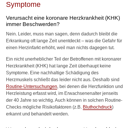
Symptome
i
t
u
Verursacht eine koronare Herzkrankheit (KHK)
n
immer Beschwerden?
d
A
Nein. Leider, muss man sagen, denn dadurch bleibt die
r
Erkrankung oft lange Zeit unentdeckt – was die Gefahr für
t
einen Herzinfarkt erhöht, weil man nichts dagegen tut.
e
r
Ein nicht unerheblicher Teil der Betroffenen mit koronarer
i
Herzkrankheit (KHK) hat lange Zeit überhaupt keine
o
s
Symptome. Eine nachhaltige Schädigung des
k
Herzmuskels schließt das leider nicht aus. Deshalb sind
l
Routine-Untersuchungen
, bei denen die Herzfunktion und
e
Herzleistung erfasst wird, im Erwachsenenalter jenseits
r
der 40 Jahre so wichtig. Auch können in solchen Routine-
o
s
Checks mögliche Risikofaktoren (z.B.
Bluthochdruck
)
e
erkannt und behandelt werden.
W