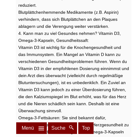
reduziert.
Blutplättchenhemmende Medikamente (z.B. Aspirin)
verhindern, dass sich Blutplättchen an den Plaques
ablagern und die Verengung weiter verstärken.
4. Kann man zu viel Gesundes nehmen? Vitamin D3,
Omega-3-Kapseln, Gesundheitssaft:
Vitamin D3 ist wichtig für die Knochengesundheit und
das Immunsystem. Ein Mangel an Vitamin D kann zu
verschiedenen Gesundheitsproblemen führen. Wenn du
Vitamin D3 in der empfohlenen Dosierung einnimmst und
dein Arzt dies überwacht (vielleicht durch regelmäßige
Blutuntersuchungen), ist es unbedenklich. Ein Zuviel an
Vitamin D3 kann jedoch zu einer Überdosierung führen,
die den Kalziumspiegel im Blut erhöht, was für das Herz
und die Nieren schädlich sein kann. Deshalb ist eine
Überwachung sinnvoll.
Omega-3-Fettsäuren: Sie sind bekannt dafür,
entzündungshemmend zu wirken und Herzgesundheit zu
Menü
Suche
Top
fördern. In moderaten Mengen sind Omega-3-Kapseln