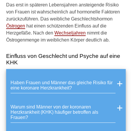
n
Das erst in späteren Lebensjahren ansteigende Risiko
A
von Frauen ist wahrscheinlich auf hormonelle Faktoren
l
k
zurückzuführen. Das weibliche Geschlechtshormon
o
Östrogen
hat einen schützenden Einfluss auf die
h
Herzgefäße. Nach den
Wechseljahren
nimmt die
o
Östrogenmenge im weiblichen Körper deutlich ab.
l
t
r
Einfluss von Geschlecht und Psyche auf eine
i
KHK
n
k
e
Haben Frauen und Männer das gleiche Risiko für
n
eine koronare Herzkrankheit?
,
w
e
n
Warum sind Männer von der koronaren
Herzkrankheit (KHK) häufiger betroffen als
n
Frauen?
m
a
n