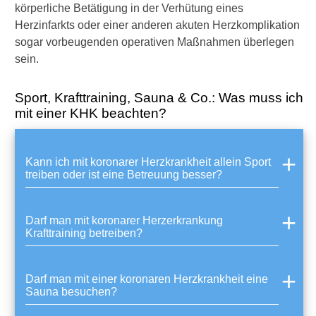
körperliche Betätigung in der Verhütung eines
H
e
Herzinfarkts oder einer anderen akuten Herzkomplikation
r
sogar vorbeugenden operativen Maßnahmen überlegen
z
sein.
g
e
f
Sport, Krafttraining, Sauna & Co.: Was muss ich
ä
mit einer KHK beachten?
ß
e
:
Kann ich mit koronarer Herzkrankheit allein Sport
W
treiben oder ist eine Betreuung besser?
a
s
i
s
Darf man mit koronarer Herzerkrankung
Krafttraining betreiben?
t
g
e
s
Darf man mit einer koronaren Herzkrankheit eine
i
Sauna besuchen?
c