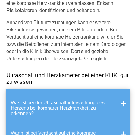
t
eine koronare Herzkrankheit veranlassen. Er kann
s
Risikofaktoren identifizieren und behandeln.
t
a
Anhand von Blutuntersuchungen kann er weitere
m
Erkenntnisse gewinnen, die sein Bild abrunden. Bei
m
Verdacht auf eine koronare Herzerkrankung wird er Sie
?
bzw. die Betroffenen zum Internisten, einem Kardiologen
V
oder in die Klinik überweisen. Dort sind gezielte
e
Untersuchungen der Herzkranzgefäße möglich.
r
e
n
Ultraschall und Herzkatheter bei einer KHK: gut
g
zu wissen
t
e
H
Was ist bei der Ultraschalluntersuchung des
e
Herzens bei koronarer Herzkrankheit zu
r
erkennen?
z
g
e
Wann ist bei Verdacht auf eine koronare
f