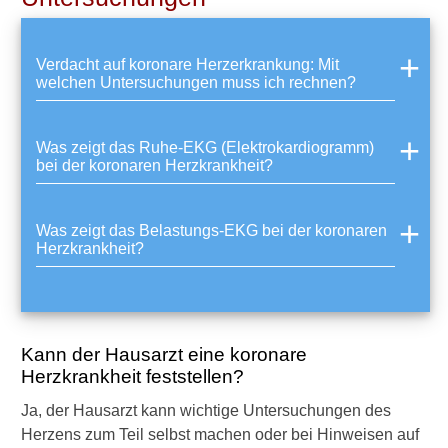
n
o
s
Verdacht auf koronare Herzerkrankung: Mit
e
welchen Untersuchungen muss ich rechnen?
u
n
d
Was zeigt das Ruhe-EKG (Elektrokardiogramm)
g
bei der koronaren Herzkrankheit?
e
s
c
Was zeigt das Belastungs-EKG bei der koronaren
h
Herzkrankheit?
ü
t
z
t
e
Kann der Hausarzt eine koronare
r
H
Herzkrankheit feststellen?
a
Ja, der Hausarzt kann wichtige Untersuchungen des
u
p
Herzens zum Teil selbst machen oder bei Hinweisen auf