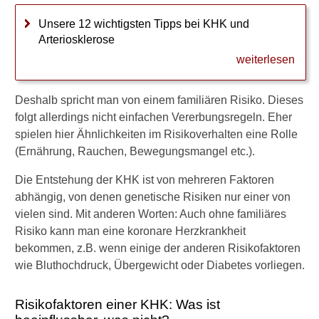
z
k
Unsere 12 wichtigsten Tipps bei KHK und
r
Arteriosklerose
a
weiterlesen
n
k
h
Deshalb spricht man von einem familiären Risiko. Dieses
e
folgt allerdings nicht einfachen Vererbungsregeln. Eher
i
t
spielen hier Ähnlichkeiten im Risikoverhalten eine Rolle
h
(Ernährung, Rauchen, Bewegungsmangel etc.).
a
t
Die Entstehung der KHK ist von mehreren Faktoren
?
abhängig, von denen genetische Risiken nur einer von
vielen sind. Mit anderen Worten: Auch ohne familiäres
1
Risiko kann man eine koronare Herzkrankheit
2
T
bekommen, z.B. wenn einige der anderen Risikofaktoren
i
wie Bluthochdruck, Übergewicht oder Diabetes vorliegen.
p
p
Risikofaktoren einer KHK: Was ist
s
b