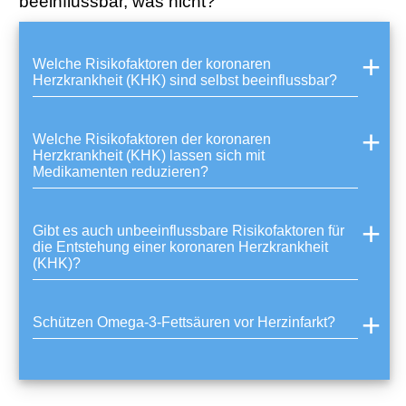
beeinflussbar, was nicht?
e
i
k
Welche Risikofaktoren der koronaren
o
Herzkrankheit (KHK) sind selbst beeinflussbar?
r
o
n
Welche Risikofaktoren der koronaren
a
Herzkrankheit (KHK) lassen sich mit
r
Medikamenten reduzieren?
e
r
H
Gibt es auch unbeeinflussbare Risikofaktoren für
e
die Entstehung einer koronaren Herzkrankheit
r
(KHK)?
z
k
r
Schützen Omega-3-Fettsäuren vor Herzinfarkt?
a
n
k
h
e