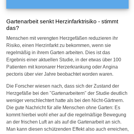
h
e
r
t
Gartenarbeit senkt Herzinfarktrisiko - stimmt
?
das?
Menschen mit verengten Herzgefäßen reduzieren ihr
Risiko, einen Herzinfarkt zu bekommen, wenn sie
regelmäßig in ihrem Garten arbeiten. Dies ist das
Ergebnis einer aktuellen Studie, in der etwas über 100
►
Patienten mit koronarer Herzerkrankung oder Angina
Symptome
pectoris über vier Jahre beobachtet worden waren.
Die Forscher wiesen nach, dass sich der Zustand der
►
Herzgefäße bei den "Gartenarbeitern" der Studie deutlich
Diagnostik
weniger verschlechtert hatte als bei den Nicht-Gärtnern.
&
Die gute Nachricht für alle Menschen ohne Garten: Es
Laborwerte
kommt hierbei wohl eher auf die regelmäßige Bewegung
an der frischen Luft an als auf die Gartenarbeit an sich.
►
Man kann diesen schützenden Effekt also auch erreichen,
Therapieverfahren