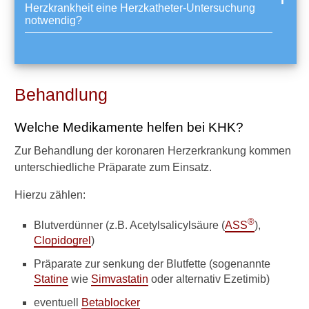
Herzkrankheit eine Herzkatheter-Untersuchung
ä
notwendig?
ß
e
:
W
a
Behandlung
s
i
s
Welche Medikamente helfen bei KHK?
t
e
Zur Behandlung der koronaren Herzerkrankung kommen
i
unterschiedliche Präparate zum Einsatz.
n
D
Hierzu zählen:
E
S
®
Blutverdünner (z.B. Acetylsalicylsäure (
ASS
),
-
Clopidogrel
)
S
t
Präparate zur senkung der Blutfette (sogenannte
e
Statine
wie
Simvastatin
oder alternativ Ezetimib)
n
t
eventuell
Betablocker