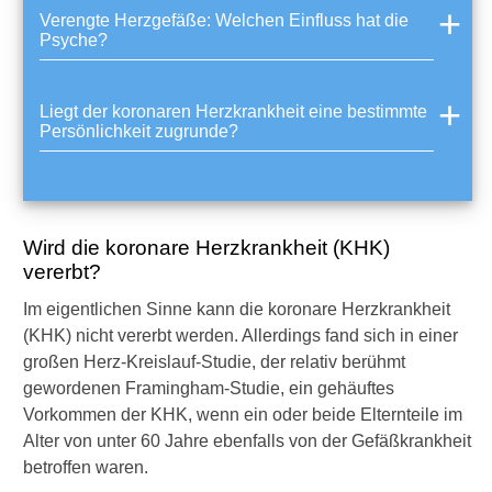
b
Verengte Herzgefäße: Welchen Einfluss hat die
e
Psyche?
r
e
i
Liegt der koronaren Herzkrankheit eine bestimmte
t
Persönlichkeit zugrunde?
s
e
i
n
e
Wird die koronare Herzkrankheit (KHK)
k
vererbt?
o
r
Im eigentlichen Sinne kann die koronare Herzkrankheit
o
(KHK) nicht vererbt werden. Allerdings fand sich in einer
n
großen Herz-Kreislauf-Studie, der relativ berühmt
a
gewordenen Framingham-Studie, ein gehäuftes
r
e
Vorkommen der KHK, wenn ein oder beide Elternteile im
H
Alter von unter 60 Jahre ebenfalls von der Gefäßkrankheit
e
betroffen waren.
r