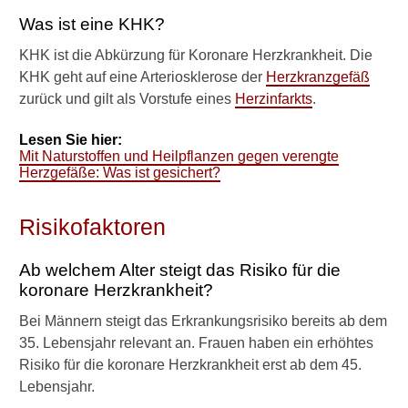
Muskelbrücke
Was ist eine KHK?
(Myokardbrücke)
KHK ist die Abkürzung für Koronare Herzkrankheit. Die
Angina pectoris
KHK geht auf eine Arteriosklerose der
Herzkranzgefäß
zurück und gilt als Vorstufe eines
Herzinfarkts
.
Prinzmetal-Angina
Lesen Sie hier:
Herzkatheter
Mit Naturstoffen und Heilpflanzen gegen verengte
Herzgefäße: Was ist gesichert?
Heilpflanzen und Naturstoffe
bei KHK und Herzinfarkt
Risikofaktoren
Verwandte Beiträge
Ab welchem Alter steigt das Risiko für die
koronare Herzkrankheit?
D
a
Bei Männern steigt das Erkrankungsrisiko bereits ab dem
r
35. Lebensjahr relevant an. Frauen haben ein erhöhtes
f
Risiko für die koronare Herzkrankheit erst ab dem 45.
m
Lebensjahr.
a