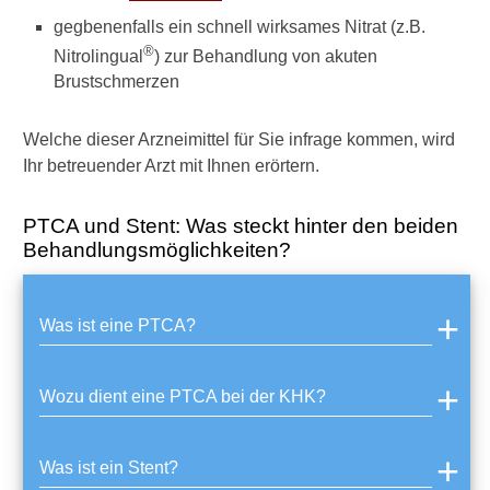
?
gegbenenfalls ein schnell wirksames Nitrat (z.B.
M
®
Nitrolingual
) zur Behandlung von akuten
i
Brustschmerzen
t
N
Welche dieser Arzneimittel für Sie infrage kommen, wird
a
t
Ihr betreuender Arzt mit Ihnen erörtern.
u
r
PTCA und Stent: Was steckt hinter den beiden
s
Behandlungsmöglichkeiten?
t
o
f
f
Was ist eine PTCA?
e
n
u
Wozu dient eine PTCA bei der KHK?
n
d
H
Was ist ein Stent?
e
i