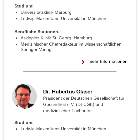
n
Studium:
a
Universitätsklinik Marburg
t
Ludwig-Maximilians-Universität in München
ü
r
Berufliche Stationen:
l
Asklepios Klinik St. Georg, Hamburg
i
Medizinischer Chefredakteur im wissenschaftlichen
c
Springer-Verlag
h
e
mehr Informationen
r
w
e
i
s
Dr. Hubertus Glaser
e
Präsident der Deutschen Gesellschaft für
m
Gesundheit e.V. (DEUGE) und
i
medizinischer Fachautor
t
d
Studium:
e
Ludwig-Maximilians-Universität in München
m
A