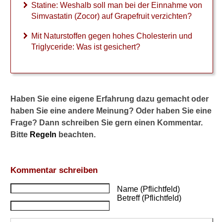
Statine: Weshalb soll man bei der Einnahme von
a
Simvastatin (Zocor) auf Grapefruit verzichten?
-
G
Mit Naturstoffen gegen hohes Cholesterin und
l
Triglyceride: Was ist gesichert?
u
k
a
n
e
Haben Sie eine eigene Erfahrung dazu gemacht oder
d
r
haben Sie eine andere Meinung? Oder haben Sie eine
i
Frage? Dann schreiben Sie gern einen Kommentar.
n
Bitte
Regeln
beachten.
?
S
t
Kommentar schreiben
e
i
Name (Pflichtfeld)
g
Betreff (Pflichtfeld)
t
d