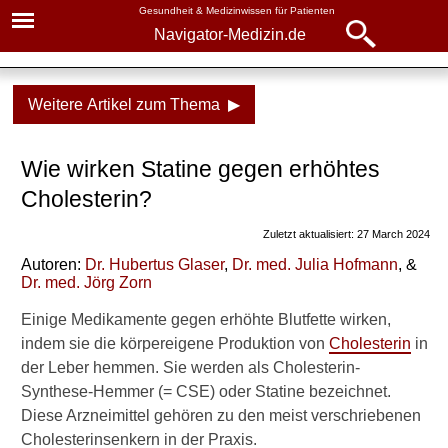
Gesundheit & Medizinwissen für Patienten
Navigator-Medizin.de
Navigator-
Navigator-Medizin.de
Medizin.de
Weitere Artikel zum Thema ▶
▾
► News
Medikamente
Wie wirken Statine gegen erhöhtes
► Krankheiten
Statine
Cholesterin?
► Diagnostik & Laborwerte
Nebenwirkungen
Zuletzt aktualisiert: 27 March 2024
Schaden Statine mehr als sie
Autoren:
Dr
.
Hubertus Glaser
,
Dr
. med.
Julia Hofmann
, &
► Therapieverfahren
nutzen?
Dr
. med.
Jörg Zorn
► Medikamente
Einige Medikamente gegen erhöhte Blutfette wirken,
Wissenswertes
indem sie die körpereigene Produktion von
Cholesterin
in
der Leber hemmen. Sie werden als Cholesterin-
► Gesundheitsthemen
Weitere Inhalte dazu auf
Synthese-Hemmer (= CSE) oder Statine bezeichnet.
Navigator-Medizin
Diese Arzneimittel gehören zu den meist verschriebenen
Cholesterinsenkern in der Praxis.