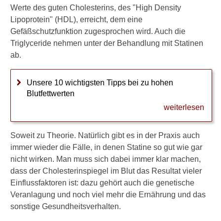
w
Werte des guten Cholesterins, des "High Density
e
Lipoprotein" (HDL), erreicht, dem eine
n
n
Gefäßschutzfunktion zugesprochen wird. Auch die
i
Triglyceride nehmen unter der Behandlung mit Statinen
c
ab.
h
S
t
Unsere 10 wichtigsten Tipps bei zu hohen
a
Blutfettwerten
t
weiterlesen
i
n
e
Soweit zu Theorie. Natürlich gibt es in der Praxis auch
n
immer wieder die Fälle, in denen Statine so gut wie gar
i
c
nicht wirken. Man muss sich dabei immer klar machen,
h
dass der Cholesterinspiegel im Blut das Resultat vieler
t
Einflussfaktoren ist: dazu gehört auch die genetische
v
Veranlagung und noch viel mehr die Ernährung und das
e
sonstige Gesundheitsverhalten.
r
t