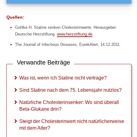
s
e
n
Quellen:
k
e
Gohlke H. Statine senken Cholesterinwerte. Herausgeber:
r
Deutsche Herzstiftung.
www.herzstiftung.de
.
:
The Journal of Infectious Diseases, EurekAlert, 14.12.2011.
W
o
s
Verwandte Beiträge
i
n
d
Was ist, wenn ich Statine nicht vertrage?
ü
b
Sind Statine nach dem 75. Lebensjahr nutzlos?
e
r
Natürliche Cholesterinsenker: Wo sind überall
a
Beta-Glukane drin?
l
l
Steigt der Cholesterinwert nicht natürlicherweise
B
mit dem Alter?
e
t