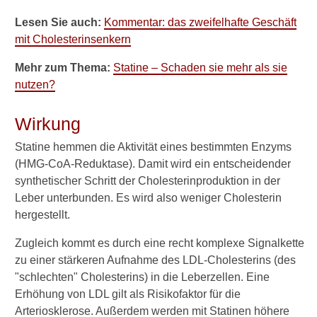
Cholesterin-Werte zu hoch -
Ursachen und Behandlung
Lesen Sie auch:
Kommentar: das zweifelhafte Geschäft
mit Cholesterinsenkern
Folgen von zu hohem
Cholesterin
Mehr zum Thema:
Statine – Schaden sie mehr als sie
nutzen?
Natürliche
Cholesterinsenker
Wirkung
Triglycerid-Werte zu hoch
Statine hemmen die Aktivität eines bestimmten Enzyms
(HMG-CoA-Reduktase). Damit wird ein entscheidender
synthetischer Schritt der Cholesterinproduktion in der
Verwandte Beiträge
Leber unterbunden. Es wird also weniger Cholesterin
hergestellt.
W
a
Zugleich kommt es durch eine recht komplexe Signalkette
s
zu einer stärkeren Aufnahme des LDL-Cholesterins (des
i
s
"schlechten" Cholesterins) in die Leberzellen. Eine
t
Erhöhung von LDL gilt als Risikofaktor für die
,
Arteriosklerose. Außerdem werden mit Statinen höhere