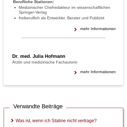
Berufliche Stationen:
l
Medizinischer Chefredakteur im wissenschaftlichen
t
Springer-Verlag
e
freiberuflich als Entwickler, Berater und Publizist
r
?
mehr Informationen
S
t
a
t
Dr. med. Julia Hofmann
i
Ärztin und medizinische Fachautorin
n
e
mehr Informationen
:
W
e
s
h
Verwandte Beiträge
a
l
b
Was ist, wenn ich Statine nicht vertrage?
s