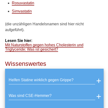
Rosuvastatin
N
Simvastatin
a
t
ü
(die unzähligen Handelsnamen sind hier nicht
r
aufgeführt).
l
i
Lesen Sie hier:
c
Mit Naturstoffen gegen hohes Cholesterin und
h
Triglyceride: Was ist gesichert?
e
C
h
Wissenswertes
o
l
e
Helfen Statine wirklich gegen Grippe?
s
t
e
r
Was sind CSE-Hemmer?
i
n