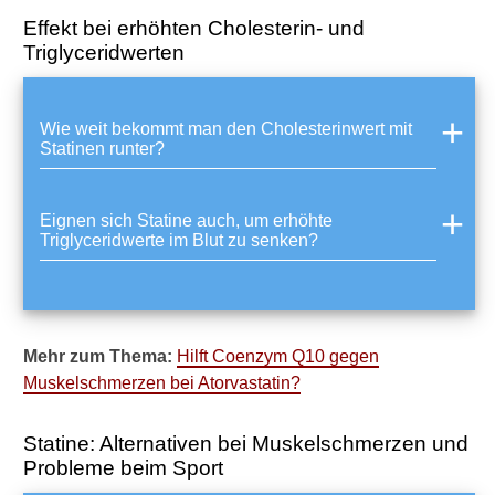
r
Effekt bei erhöhten Cholesterin- und
a
Triglyceridwerten
g
e
?
Wie weit bekommt man den Cholesterinwert mit
S
Statinen runter?
i
n
d
Eignen sich Statine auch, um erhöhte
S
Triglyceridwerte im Blut zu senken?
t
a
t
i
n
Mehr zum Thema:
Hilft Coenzym Q10 gegen
e
Muskelschmerzen bei Atorvastatin?
n
a
c
Statine: Alternativen bei Muskelschmerzen und
h
Probleme beim Sport
d