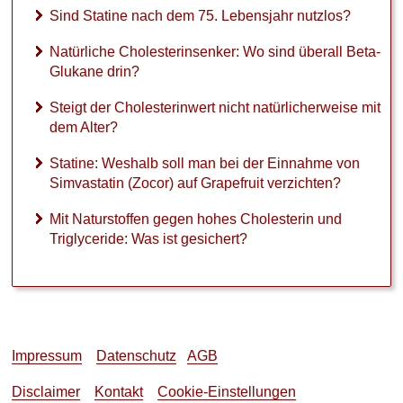
o
Sind Statine nach dem 75. Lebensjahr nutzlos?
l
l
Natürliche Cholesterinsenker: Wo sind überall Beta-
m
Glukane drin?
a
n
Steigt der Cholesterinwert nicht natürlicherweise mit
b
dem Alter?
e
i
Statine: Weshalb soll man bei der Einnahme von
d
Simvastatin (Zocor) auf Grapefruit verzichten?
e
r
Mit Naturstoffen gegen hohes Cholesterin und
E
Triglyceride: Was ist gesichert?
i
n
n
a
h
m
e
Impressum
Datenschutz
AGB
v
o
Disclaimer
Kontakt
Cookie-Einstellungen
n