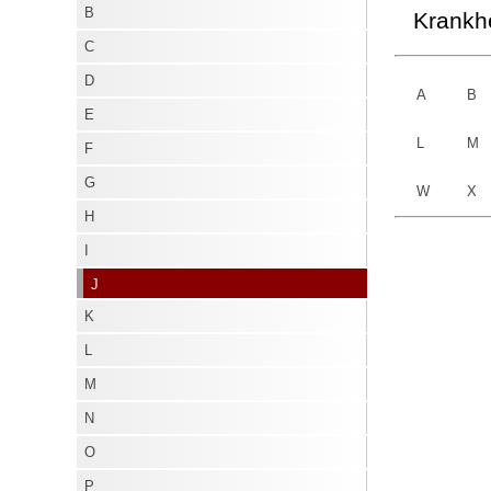
B
Krankhe
J
C
K
D
L
A
B
E
M
L
M
F
N
G
W
X
O
H
P
I
Q
J
R
K
S
L
T
M
U
N
V
O
W
P