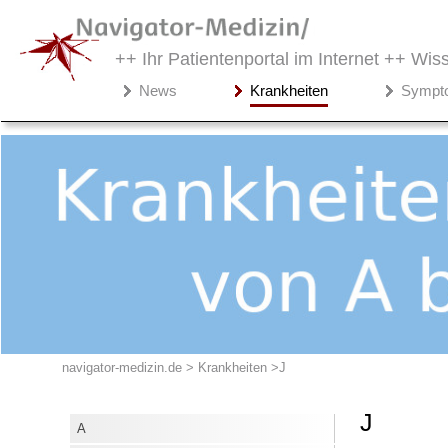
++ Ihr Patientenportal im Internet ++
Wiss
Navigator-
News
Krankheiten
Sympt
Medizin.de
▾
Krankheiten
A
B
C
D
E
F
navigator-medizin.de > Krankheiten
J
G
H
J
A
I