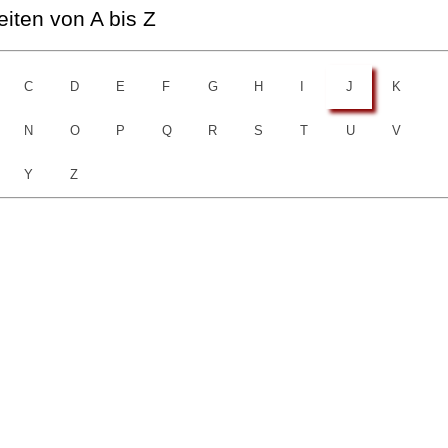
iten von A bis Z
C
D
E
F
G
H
I
J
K
N
O
P
Q
R
S
T
U
V
Y
Z