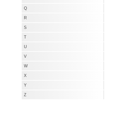
X
Q
Y
R
Z
S
T
U
V
W
X
Y
Z