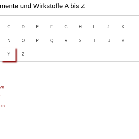
ente und Wirkstoffe A bis Z
C
D
E
F
G
H
I
J
K
N
O
P
Q
R
S
T
U
V
Y
Z
l
ve
y
bin