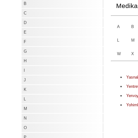
B
Medikam
J
C
K
D
L
A
B
E
M
L
M
F
N
G
W
X
O
H
P
I
Q
Yasna
J
R
Yentre
K
S
Yervo
L
T
Yohim
M
U
N
V
O
W
P