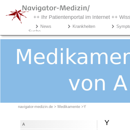
++ Ihr Patientenportal im Internet ++
Wiss
Navigator-
News
Krankheiten
Sympt
Medizin.de
Suche
▾
Medikamente
A
B
C
D
E
F
navigator-medizin.de > Medikamente
Y
G
H
Y
A
I