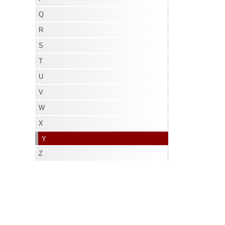
X
Q
Y
R
Z
S
T
U
V
W
X
Y
Z