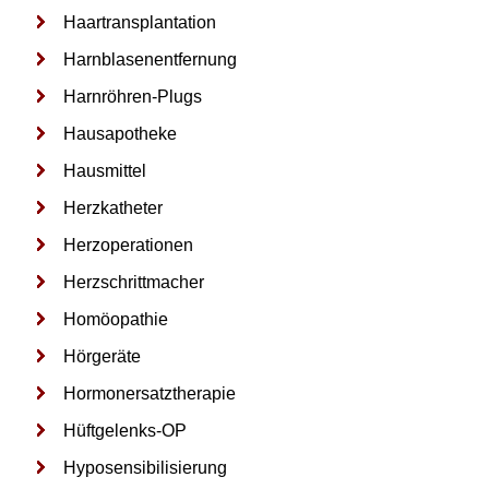
Haartransplantation
I
Harnblasenentfernung
J
Harnröhren-Plugs
K
Hausapotheke
L
Hausmittel
M
Herzkatheter
N
Herzoperationen
O
Herzschrittmacher
P
Homöopathie
Q
Hörgeräte
Hormonersatztherapie
R
Hüftgelenks-OP
S
Hyposensibilisierung
T