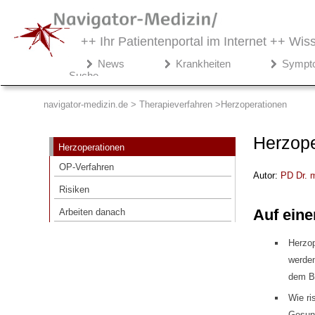
++ Ihr Patientenportal im Internet ++
Wiss
Navigator-
News
Krankheiten
Sympt
Medizin.de
Suche
▾
Therapieverfahren
navigator-medizin.de > Therapieverfahren
Herzoperationen
Herzoperationen
Herzope
Herzoperationen
OP-Verfahren
OP-Verfahren
Autor:
PD Dr. 
Risiken
Risiken
Arbeiten danach
Auf eine
Arbeiten danach
Herzop
werden
dem Br
Wie ri
Gesund