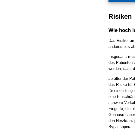
Risiken
Wie hoch i
Das Risiko, an 
andererseits ab
Insgesamt muss
des Patienten 
werden, dass de
Je älter der Pa
das Risiko für 
für einen Eingr
eine Einschrän
schwere Verkal
Eingriffe, die a
Genauso haben 
den Herzkranzg
Bypassoperatio