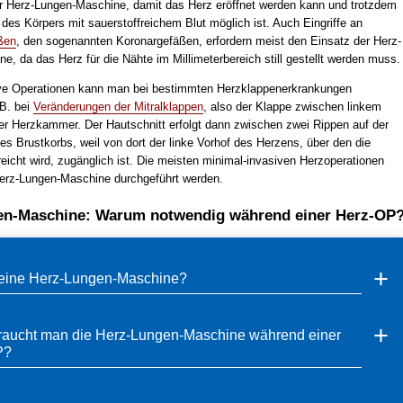
r Herz-Lungen-Maschine, damit das Herz eröffnet werden kann und trotzdem
des Körpers mit sauerstoffreichem Blut möglich ist. Auch Eingriffe an
ßen
, den sogenannten Koronargefäßen, erfordern meist den Einsatz der Herz-
, da das Herz für die Nähte im Millimeterbereich still gestellt werden muss.
ve Operationen kann man bei bestimmten Herzklappenerkrankungen
.B. bei
Veränderungen der Mitralklappen
, also der Klappe zwischen linkem
ker Herzkammer. Der Hautschnitt erfolgt dann zwischen zwei Rippen auf der
es Brustkorbs, weil von dort der linke Vorhof des Herzens, über den die
reicht wird, zugänglich ist. Die meisten minimal-invasiven Herzoperationen
erz-Lungen-Maschine durchgeführt werden.
en-Maschine: Warum notwendig während einer Herz-OP
 eine Herz-Lungen-Maschine?
raucht man die Herz-Lungen-Maschine während einer
P?