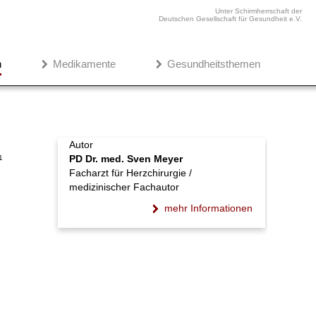
Unter Schirmherrschaft der
Deutschen Gesellschaft für Gesundheit e.V.
n
Medikamente
Gesundheitsthemen
Autor
PD Dr. med. Sven Meyer
1
Facharzt für Herzchirurgie /
medizinischer Fachautor
mehr Informationen