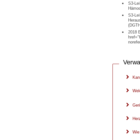
S3-Lei
Hämody
S3-Lei
Heraus
(DGT
2018 E
href="
norefe
Verwa
Kann
Wel
Geri
Herz
Wie