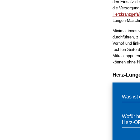
den Einsatz de
die Versorgung 
Herzkranzgefä
Lungen-Maschine
Minimal-invasi
durchführen, z
Vorhof und lin
rechten Seite d
Mitralklappe er
können ohne H
Herz-Lung
Was ist
Wofür b
Herz-O