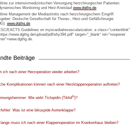
tlinie zur intensivmedizinischen Versorgung herzchirurgischer Patienten.
namisches Monitoring und Herz-Kreislauf.
www.dgthg.de
.
tlinie Management der Mediastinitis nach herzchirurgischem Eingriff.
geber: Deutsche Gesellschaft für Thorax-, Herz-und Gefäßchirurgie
HG).
www.dgthg.de
.
SC/EACTS Guidelines on myocardialrevascularization. a class="contentlink"
https://www.dgthg.de/upload/pdf/ehy394.pdf" target="_blank" rel="noopener
rrer">www.dgthg.de.
ndte Beiträge
 ich nach einer Herzoperation wieder arbeiten?
che Komplikationen können nach einer Herzklappenoperation auftreten?
®
nnungshemmer: Wie wirkt Ticlopidin (Tiklid
)?
fehler: Was ist eine bikuspide Aortenklappe?
 lange muss ich nach einer Klappenoperation im Krankenhaus bleiben?