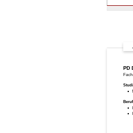
PD 
Facha
Stud
Beruf