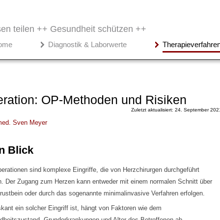
en teilen ++
Gesundheit schützen ++
ome
Diagnostik & Laborwerte
Therapieverfahre
ration: OP-Methoden und Risiken
Zuletzt aktualisiert: 24. September 202
med.
Sven Meyer
n Blick
erationen sind komplexe Eingriffe, die von Herzchirurgen durchgeführt
. Der Zugang zum Herzen kann entweder mit einem normalen Schnitt über
ustbein oder durch das sogenannte minimalinvasive Verfahren erfolgen.
skant ein solcher Eingriff ist, hängt von Faktoren wie dem
heitszustand, Grunderkrankungen und Alter des Betroffenen ab.