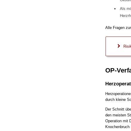
Als mö
Herzrh
Alle Fragen zur
Risi
OP-Verf
Herzoperat
Herzoperatione
durch kleine Sc
Der Schnitt üb
den meisten St
Operation mit D
Knochenbruch i