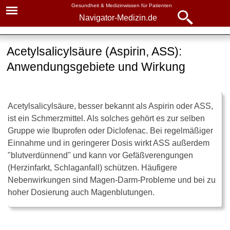
Gesundheit & Medizinwissen für Patienten
Navigator-Medizin.de
Navigator-
Navigator-Medizin.de
Medizin.de
Acetylsalicylsäure (Aspirin, ASS):
▾
► News
Anwendungsgebiete und Wirkung
Medikamente
► Krankheiten
Acetylsalicylsäure
Acetylsalicylsäure, besser bekannt als Aspirin oder ASS,
► Diagnostik & Laborwerte
ASS gegen Schmerzen
ist ein Schmerzmittel. Als solches gehört es zur selben
Gruppe wie Ibuprofen oder Diclofenac. Bei regelmäßiger
Wirkung auf Herz und
► Therapieverfahren
Einnahme und in geringerer Dosis wirkt ASS außerdem
Durchblutung
"blutverdünnend" und kann vor Gefäßverengungen
► Medikamente
ASS nach Schlaganfall
(Herzinfarkt, Schlaganfall) schützen. Häufigere
Nebenwirkungen sind Magen-Darm-Probleme und bei zu
Nebenwirkungen von ASS
► Gesundheitsthemen
hoher Dosierung auch Magenblutungen.
Wann nicht?
Wissenswertes