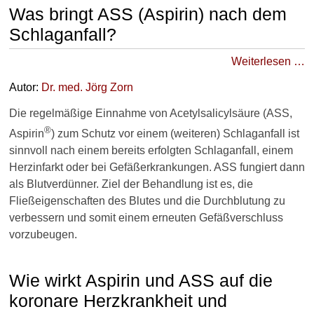
Was bringt ASS (Aspirin) nach dem
Schlaganfall?
Weitere Inhalte dazu auf
Navigator-Medizin
Weiterlesen …
Kopfschmerzen: alle Fragen,
Autor:
Dr
. med.
Jörg Zorn
alle Antworten
Die regelmäßige Einnahme von Acetylsalicylsäure (ASS,
Arteriosklerose: alle Fragen,
®
Aspirin
) zum Schutz vor einem (weiteren) Schlaganfall ist
alle Antworten
sinnvoll nach einem bereits erfolgten Schlaganfall, einem
Herzinfarkt oder bei Gefäßerkrankungen. ASS fungiert dann
Vorbeugung nach dem
als Blutverdünner. Ziel der Behandlung ist es, die
Schlaganfall
Fließeigenschaften des Blutes und die Durchblutung zu
Alternative zu ASS:
verbessern und somit einem erneuten Gefäßverschluss
Clopidogrel
vorzubeugen.
Wie wirkt Aspirin und ASS auf die
koronare Herzkrankheit und
►