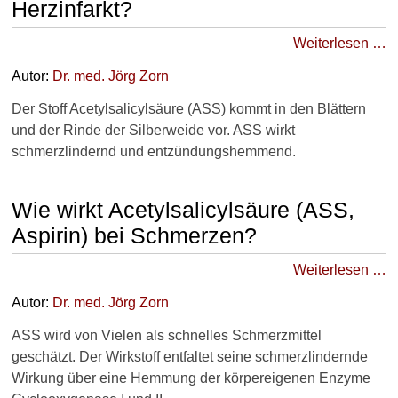
Herzinfarkt?
Krankheiten
Weiterlesen …
►
Autor:
Dr
. med.
Jörg Zorn
Symptome
Der Stoff Acetylsalicylsäure (ASS) kommt in den Blättern
und der Rinde der Silberweide vor. ASS wirkt
►
schmerzlindernd und entzündungshemmend.
Diagnostik
&
Laborwerte
Wie wirkt Acetylsalicylsäure (ASS,
Aspirin) bei Schmerzen?
►
Therapieverfahren
Weiterlesen …
Autor:
Dr
. med.
Jörg Zorn
►
Gesundheitsthemen
ASS wird von Vielen als schnelles Schmerzmittel
geschätzt. Der Wirkstoff entfaltet seine schmerzlindernde
Wirkung über eine Hemmung der körpereigenen Enzyme