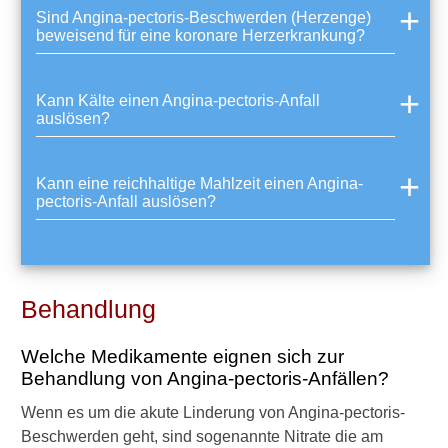
i
Sind Angina-pectoris-Beschwerden (Herzenge)
n
beweisend für eine koronare Herzerkrankung?
e
H
e
Kann Kälte einen Angina-pectoris-Anfall
r
auslösen?
z
k
a
Kann eine reichhaltige Mahlzeit einen Angina-
t
pectoris-Anfall auslösen?
h
e
t
e
r
Behandlung
-
U
Welche Medikamente eignen sich zur
n
t
Behandlung von Angina-pectoris-Anfällen?
e
Wenn es um die akute Linderung von Angina-pectoris-
r
s
Beschwerden geht, sind sogenannte Nitrate die am