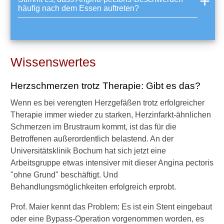
w
häufig nach dem Essen auftreten?
e
n
n
m
a
Wissenswertes
n
e
Herzschmerzen trotz Therapie: Gibt es das?
i
n
Wenn es bei verengten Herzgefäßen trotz erfolgreicher
e
Therapie immer wieder zu starken, Herzinfarkt-ähnlichen
k
o
Schmerzen im Brustraum kommt, ist das für die
r
Betroffenen außerordentlich belastend. An der
o
Universitätsklinik Bochum hat sich jetzt eine
n
Arbeitsgruppe etwas intensiver mit dieser Angina pectoris
a
"ohne Grund" beschäftigt. Und
r
e
Behandlungsmöglichkeiten erfolgreich erprobt.
H
e
Prof. Maier kennt das Problem: Es ist ein Stent eingebaut
r
oder eine Bypass-Operation vorgenommen worden, es