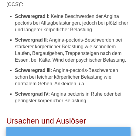
e
(CCS)":
k
o
Schweregrad I:
Keine Beschwerden der Angina
r
pectoris bei Alltagbelastungen, jedoch bei plötzlicher
o
und längerer körperlicher Belastung.
n
a
Schwergrad II:
Angina-pectoris-Beschwerden bei
r
stärkerer körperlicher Belastung wie schnellem
e
Laufen, Bergaufgehen, Treppensteigen nach dem
H
Essen, bei Kälte, Wind oder psychischer Belastung.
e
r
Schweregrad III:
Angina-pectoris-Beschwerden
z
schon bei leichter körperlicher Belastung wie
k
normalem Gehen, Ankleiden u.a.
r
a
Schwergrad IV:
Angina pectoris in Ruhe oder bei
n
geringster körperlicher Belastung.
k
h
e
Ursachen und Auslöser
i
t
e