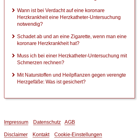
t
g
Wann ist bei Verdacht auf eine koronare
e
Herzkrankheit eine Herzkatheter-Untersuchung
s
notwendig?
i
c
Schadet ab und an eine Zigarette, wenn man eine
h
koronare Herzkrankheit hat?
e
r
Muss ich bei einer Herzkatheter-Untersuchung mit
t
Schmerzen rechnen?
?
Mit Naturstoffen und Heilpflanzen gegen verengte
Herzgefäße: Was ist gesichert?
►
Symptome
Impressum
Datenschutz
AGB
►
Disclaimer
Kontakt
Cookie-Einstellungen