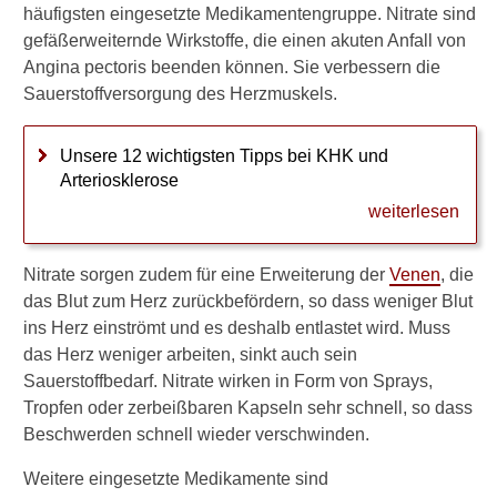
u
häufigsten eingesetzte Medikamentengruppe. Nitrate sind
c
gefäßerweiternde Wirkstoffe, die einen akuten Anfall von
h
Angina pectoris beenden können. Sie verbessern die
u
Sauerstoffversorgung des Herzmuskels.
n
g
n
Unsere 12 wichtigsten Tipps bei KHK und
o
Arteriosklerose
t
w
weiterlesen
e
n
d
Nitrate sorgen zudem für eine Erweiterung der
Venen
, die
i
das Blut zum Herz zurückbefördern, so dass weniger Blut
g
ins Herz einströmt und es deshalb entlastet wird. Muss
?
das Herz weniger arbeiten, sinkt auch sein
Sauerstoffbedarf. Nitrate wirken in Form von Sprays,
S
c
Tropfen oder zerbeißbaren Kapseln sehr schnell, so dass
h
Beschwerden schnell wieder verschwinden.
a
d
Weitere eingesetzte Medikamente sind
e