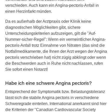
n
verschieden. Auch kann ein Angina-pectoris-Anfall in
n
einen Herzinfarkt münden.
i
s
Da es außerhalb der Arztpraxis oder Klinik keine
t
diagnostischen Möglichkeiten gibt, sichere
b
e
Unterscheidungskriterien aufzuzeigen, gilt die "Auf-
i
Nummer-sicher-Regel": Wenn ein vermeintlicher Angina-
V
pectoris-Anfall trotz Einnahme von Nitraten (das sind die
e
Notfallmedikamente, die Ihnen der Arzt wegen der Angina
r
pectoris verschrieben hat) nicht zügig abklingt oder wenn
d
a
die Beschwerden auch in Ruhe nicht nachlassen, rufen
c
Sie sofort einen Notarzt!
h
t
Habe ich eine schwere Angina pectoris?
a
u
Entsprechend der Symptomatik bzw. Belastungstoleranz
f
lässt sich die stabile Angina pectoris in verschiedene
e
i
Schweregrade einteilen. International anerkannt sind hier
n
die Kriterien der "Canadian Cardiovascular Society