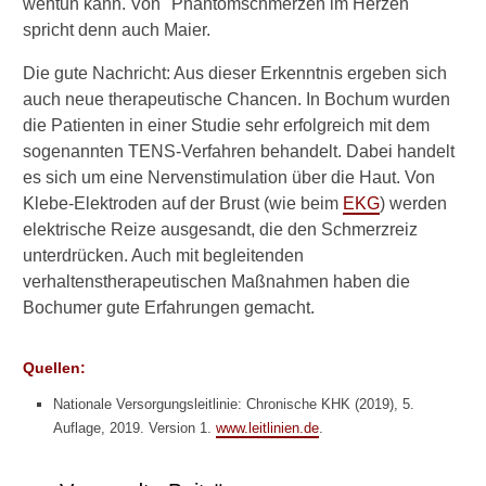
wehtun kann. Von "Phantomschmerzen im Herzen"
e
spricht denn auch Maier.
i
e
Die gute Nachricht: Aus dieser Erkenntnis ergeben sich
i
auch neue therapeutische Chancen. In Bochum wurden
n
e
die Patienten in einer Studie sehr erfolgreich mit dem
r
sogenannten TENS-Verfahren behandelt. Dabei handelt
H
es sich um eine Nervenstimulation über die Haut. Von
e
Klebe-Elektroden auf der Brust (wie beim
EKG
) werden
r
elektrische Reize ausgesandt, die den Schmerzreiz
z
k
unterdrücken. Auch mit begleitenden
a
verhaltenstherapeutischen Maßnahmen haben die
t
Bochumer gute Erfahrungen gemacht.
h
e
t
Quellen:
e
r
Nationale Versorgungsleitlinie: Chronische KHK (2019), 5.
-
Auflage, 2019. Version 1.
www.leitlinien.de
.
U
n