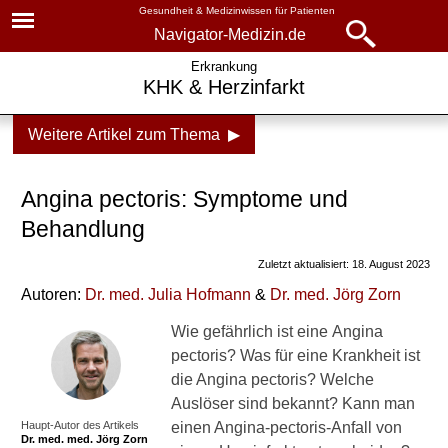
Gesundheit & Medizinwissen für Patienten
Navigator-Medizin.de
Navigator-
Navigator-Medizin.de
Erkrankung
KHK & Herzinfarkt
Medizin.de
▾
► News
Weitere Artikel zum Thema ▶
Krankheiten
► Krankheiten
KHK und Herzinfarkt
Angina pectoris: Symptome und
► Diagnostik & Laborwerte
Koronare Herzkrankheit
Behandlung
(KHK)
Zuletzt aktualisiert: 18. August 2023
► Therapieverfahren
Herzinfarkt
Autoren:
Dr
. med.
Julia Hofmann
&
Dr
. med.
Jörg Zorn
► Medikamente
Muskelbrücke
Wie gefährlich ist eine Angina
(Myokardbrücke)
pectoris? Was für eine Krankheit ist
► Gesundheitsthemen
die Angina pectoris? Welche
Angina pectoris
Auslöser sind bekannt? Kann man
Basiswissen
Haupt-Autor des Artikels
einen Angina-pectoris-Anfall von
Dr. med.
med. Jörg Zorn