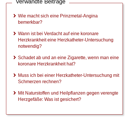
Verwandte Beiträge
t
e
r
Wie macht sich eine Prinzmetal-Angina
s
bemerkbar?
u
c
Wann ist bei Verdacht auf eine koronare
h
Herzkrankheit eine Herzkatheter-Untersuchung
u
notwendig?
n
g
Schadet ab und an eine Zigarette, wenn man eine
m
koronare Herzkrankheit hat?
i
t
Muss ich bei einer Herzkatheter-Untersuchung mit
S
c
Schmerzen rechnen?
h
m
Mit Naturstoffen und Heilpflanzen gegen verengte
e
Herzgefäße: Was ist gesichert?
r
z
e
n
r