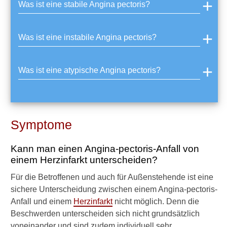
Was ist eine stabile Angina pectoris?
a
l
-
Was ist eine instabile Angina pectoris?
A
n
g
Was ist eine atypische Angina pectoris?
i
n
a
b
e
m
Symptome
e
r
Kann man einen Angina-pectoris-Anfall von
k
einem Herzinfarkt unterscheiden?
b
a
Für die Betroffenen und auch für Außenstehende ist eine
r
sichere Unterscheidung zwischen einem Angina-pectoris-
?
Anfall und einem
Herzinfarkt
nicht möglich. Denn die
W
Beschwerden unterscheiden sich nicht grundsätzlich
a
voneinander und sind zudem individuell sehr