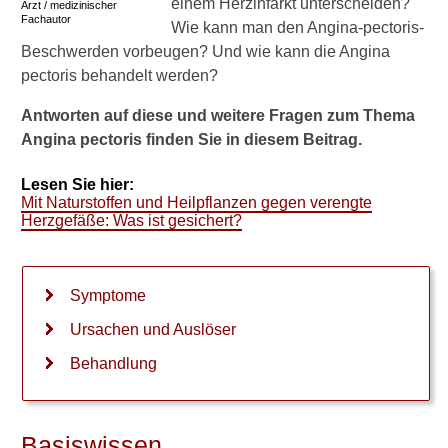
einem Herzinfarkt unterscheiden?
Arzt / medizinischer
Symptome
Fachautor
Wie kann man den Angina-pectoris-
Beschwerden vorbeugen?
Und wie kann die Angina
Ursachen und Auslöser
pectoris behandelt werden?
Behandlung
Antworten auf diese und weitere Fragen zum Thema
Selbsthilfe
Angina pectoris finden Sie in diesem Beitrag.
Wissenswertes
Lesen Sie hier:
Mit Naturstoffen und Heilpflanzen gegen verengte
Prinzmetal-Angina
Herzgefäße: Was ist gesichert?
Herzkatheter
Symptome
Heilpflanzen und Naturstoffe
bei KHK und Herzinfarkt
Ursachen und Auslöser
Behandlung
Verwandte Beiträge
W
Basiswissen