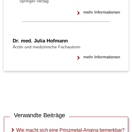
Springer-Verlag
r
e
mehr Informationen
n
g
t
e
Dr. med. Julia Hofmann
H
Ärztin und medizinische Fachautorin
e
r
mehr Informationen
z
g
e
f
ä
ß
e
:
W
a
Verwandte Beiträge
s
i
s
Wie macht sich eine Prinzmetal-Angina bemerkbar?