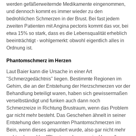
z
werden gefäßerweiternde Medikamente eingenommen,
k
und dennoch kommt es immer wieder zu den
r
bedrohlichen Schmerzen in der Brust. Bei fast jedem
a
n
zweiten Patienten mit Angina pectoris kommt das vor, bei
k
etwa 15% so stark, dass es die Lebensqualität erheblich
h
beeinträchtigt - wohlgemerkt: obwohl eigentlich alles in
e
Ordnung ist.
i
t
Phantomschmerz im Herzen
h
a
Laut Baier kann die Ursache in einer Art
t
"Schmerzgedächtnis" liegen. Bestimmte Regionen im
?
Gehirn, die an der Entstehung der Herzschmerzen vor der
M
Behandlung beteiligt waren, haben sich gewissermaßen
u
verselbständigt und funken auch dann noch
s
Schmerzreize in Richtung Brustraum, wenn das Problem
s
gar nicht mehr besteht. Das Geschehen ähnelt in seiner
i
c
Entstehung den sogenannten Phantomschmerzen im
h
Bein, wenn dieses amputiert wurde, also gar nicht mehr
b