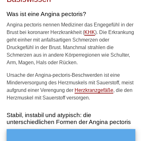
i
e
Was ist eine Angina pectoris?
m
a
Angina pectoris nennen Mediziner das Engegefühl in der
c
Brust bei koronarer Herzkrankheit (
KHK
). Die Erkrankung
h
geht einher mit anfallsartigen Schmerzen oder
t
s
Druckgefühl in der Brust. Manchmal strahlen die
i
Schmerzen aus in andere Körperregionen wie Schulter,
c
Arm, Magen, Hals oder Rücken.
h
e
Ursache der Angina-pectoris-Beschwerden ist eine
i
Minderversorgung des Herzmuskels mit Sauerstoff, meist
n
aufgrund einer Verengung der
Herzkranzgefäße
, die den
e
P
Herzmuskel mit Sauerstoff versorgen.
r
i
Stabil, instabil und atypisch: die
n
unterschiedlichen Formen der Angina pectoris
z
m
e
t