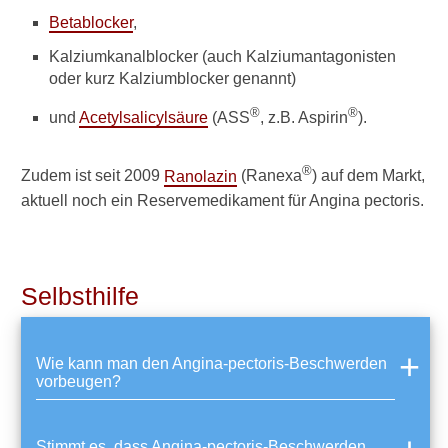
t
Betablocker
,
a
Kalziumkanalblocker (auch Kalziumantagonisten
b
u
oder kurz Kalziumblocker genannt)
n
®
®
d
und
Acetylsalicylsäure
(ASS
, z.B. Aspirin
).
a
n
®
Zudem ist seit 2009
Ranolazin
(Ranexa
) auf dem Markt,
e
i
aktuell noch ein Reservemedikament für Angina pectoris.
n
e
Z
i
Selbsthilfe
g
a
r
e
Wie kann man den Angina-pectoris-Beschwerden
t
vorbeugen?
t
e
,
Stimmt es, dass Angina-pectoris-Beschwerden