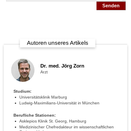
n
Senden
u
n
d
H
e
i
Autoren unseres Artikels
l
p
f
l
Dr. med. Jörg Zorn
a
Arzt
n
z
e
n
Studium:
g
Universitätsklinik Marburg
e
Ludwig-Maximilians-Universität in München
g
e
Berufliche Stationen:
n
Asklepios Klinik St. Georg, Hamburg
v
Medizinischer Chefredakteur im wissenschaftlichen
e