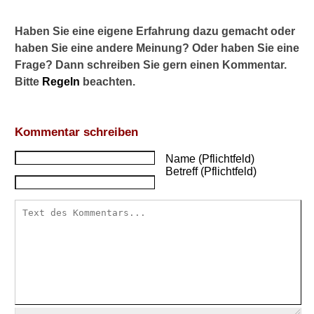
e
c
Haben Sie eine eigene Erfahrung dazu gemacht oder
h
haben Sie eine andere Meinung? Oder haben Sie eine
n
Frage? Dann schreiben Sie gern einen Kommentar.
e
Bitte
Regeln
beachten.
n
?
M
Kommentar schreiben
i
t
Name (Pflichtfeld)
N
Betreff (Pflichtfeld)
a
t
u
r
s
t
o
f
f
e