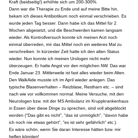
e
Kraft (beidseitig!) erhöhte sich um 200-300%.
n
Dann war die Therapie zu Ende und auf meine Bitte hin,
d
bekam ich dieses Antibiotikum noch einmal verschrieben. Es
a
wurde jeden Tag besser. Dann habe ich das Mittel für 2
h
Wochen abgesetzt, und die Beschwerden kamen langsam
i
wieder. Als Kontrollversuch konnte ich meinen Arzt noch
n
einmal überreden, mir das Mittel noch ein weiteres Mal zu
t
e
verschreiben. In kürzester Zeit hatte ich den alten Status
r
wieder. Nun konnte ich meinen Urologen nicht mehr
s
überzeugen. Er hatte Angst vor den möglichen NW. Das war
t
Ende Januar 23. Mittlerweile ist fast alles wieder beim Alten.
e
Den WalkAide musste ich im April wieder anlegen. Das
c
typische Blasenverhalten – Reizblase, Restharn etc. – sind
k
e
nach wie vor vollkommen normal. Meine Versuche, mit den
n
Neurologen bzw. mit der MS Ambulanz im Kruppkrankenhaus
?
in Essen über diese Dinge zu sprechen, sind voll abgeblockt
worden ("Das gibt es nicht", "das ist unmöglich", "davon habe
ich noch nie etwas gehört", "es ist sehr gefährlich" etc.).
Es wäre schön, wenn Sie daran Interesse hätten bzw. mir
helfen könnten!