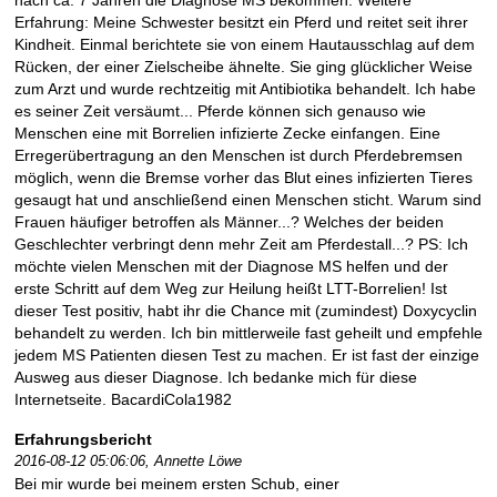
nach ca. 7 Jahren die Diagnose MS bekommen. Weitere
Erfahrung: Meine Schwester besitzt ein Pferd und reitet seit ihrer
Kindheit. Einmal berichtete sie von einem Hautausschlag auf dem
Rücken, der einer Zielscheibe ähnelte. Sie ging glücklicher Weise
zum Arzt und wurde rechtzeitig mit Antibiotika behandelt. Ich habe
es seiner Zeit versäumt... Pferde können sich genauso wie
Menschen eine mit Borrelien infizierte Zecke einfangen. Eine
Erregerübertragung an den Menschen ist durch Pferdebremsen
möglich, wenn die Bremse vorher das Blut eines infizierten Tieres
gesaugt hat und anschließend einen Menschen sticht. Warum sind
Frauen häufiger betroffen als Männer...? Welches der beiden
Geschlechter verbringt denn mehr Zeit am Pferdestall...? PS: Ich
möchte vielen Menschen mit der Diagnose MS helfen und der
erste Schritt auf dem Weg zur Heilung heißt LTT-Borrelien! Ist
dieser Test positiv, habt ihr die Chance mit (zumindest) Doxycyclin
behandelt zu werden. Ich bin mittlerweile fast geheilt und empfehle
jedem MS Patienten diesen Test zu machen. Er ist fast der einzige
Ausweg aus dieser Diagnose. Ich bedanke mich für diese
Internetseite. BacardiCola1982
Erfahrungsbericht
2016-08-12 05:06:06,
Annette Löwe
Bei mir wurde bei meinem ersten Schub, einer