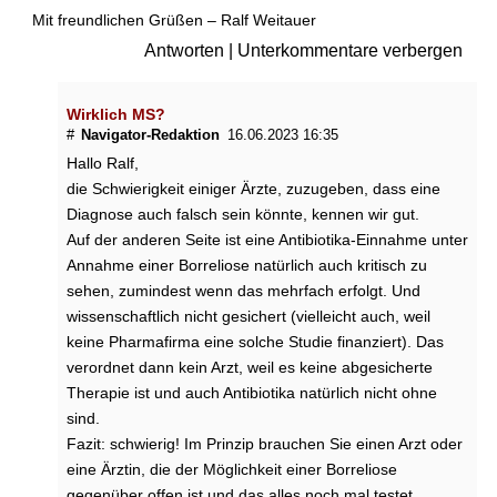
Mit freundlichen Grüßen – Ralf Weitauer
►
Antworten
|
Unterkommentare verbergen
Symptome
Wirklich MS?
►
#
Navigator-Redaktion
16.06.2023 16:35
Diagnostik
Hallo Ralf,
&
die Schwierigkeit einiger Ärzte, zuzugeben, dass eine
Laborwerte
Diagnose auch falsch sein könnte, kennen wir gut.
Auf der anderen Seite ist eine Antibiotika-Einnahme unter
►
Annahme einer Borreliose natürlich auch kritisch zu
Therapieverfahren
sehen, zumindest wenn das mehrfach erfolgt. Und
wissenschaftlich nicht gesichert (vielleicht auch, weil
keine Pharmafirma eine solche Studie finanziert). Das
►
verordnet dann kein Arzt, weil es keine abgesicherte
Medikamente
Therapie ist und auch Antibiotika natürlich nicht ohne
sind.
►
Fazit: schwierig! Im Prinzip brauchen Sie einen Arzt oder
Gesundheitsthemen
eine Ärztin, die der Möglichkeit einer Borreliose
gegenüber offen ist und das alles noch mal testet.