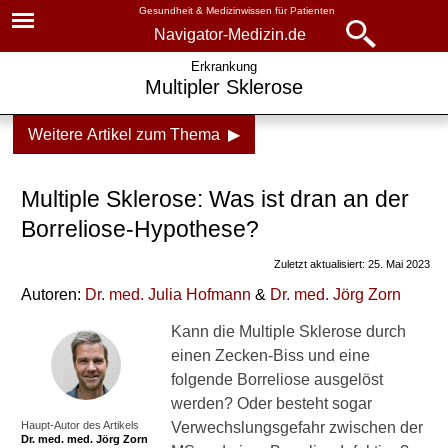
Gesundheit & Medizinwissen für Patienten
Navigator-Medizin.de
Navigator-
Navigator-Medizin.de
Erkrankung
Multipler Sklerose
Medizin.de
▾
► News
Weitere Artikel zum Thema ▶
Krankheiten
► Krankheiten
Multiple Sklerose
Multiple Sklerose: Was ist dran an der
► Diagnostik & Laborwerte
Ursachen
Borreliose-Hypothese?
Borreliose-Hypothese
Zuletzt aktualisiert: 25. Mai 2023
► Therapieverfahren
Autoren:
Dr
. med.
Julia Hofmann
&
Dr
. med.
Jörg Zorn
Häufigkeit
► Medikamente
Kann die Multiple Sklerose durch
MS in höherem Alter?
einen Zecken-Biss und eine
► Gesundheitsthemen
Symptome
folgende Borreliose ausgelöst
werden? Oder besteht sogar
Symptome zu Beginn
Haupt-Autor des Artikels
Verwechslungsgefahr zwischen der
Dr. med.
med. Jörg Zorn