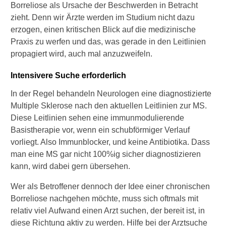
Borreliose als Ursache der Beschwerden in Betracht
Folgesymptome:
zieht. Denn wir Ärzte werden im Studium nicht dazu
Verkrampfungen und Spastik
erzogen, einen kritischen Blick auf die medizinische
Praxis zu werfen und das, was gerade in den Leitlinien
Folgesymptome: Probleme
propagiert wird, auch mal anzuzweifeln.
mit der Blase
Intensivere Suche erforderlich
Probleme mit Stuhlgang
In der Regel behandeln Neurologen eine diagnostizierte
Folgesymptome: Schmerzen
Multiple Sklerose nach den aktuellen Leitlinien zur MS.
Diese Leitlinien sehen eine immunmodulierende
Neurogene Schmerzen
Basistherapie vor, wenn ein schubförmiger Verlauf
Encephalitis disseminata
vorliegt. Also Immunblocker, und keine Antibiotika. Dass
man eine MS gar nicht 100%ig sicher diagnostizieren
Erwerbsminderung und
kann, wird dabei gern übersehen.
Schwerbehindertenausweis
Wer als Betroffener dennoch der Idee einer chronischen
MS-Forschung
Borreliose nachgehen möchte, muss sich oftmals mit
relativ viel Aufwand einen Arzt suchen, der bereit ist, in
10 Tipps bei MS
diese Richtung aktiv zu werden. Hilfe bei der Arztsuche