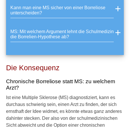
Für Familie und Freunde
Kann man eine MS sicher von einer Borreliose
unterscheiden?
Leben und Alltag mit MS
MS und Infekte
MS: Mit welchem Argument lehnt die Schulmedizin
die Borrelien-Hypothese ab?
MS und Sexualität
MS und Schwangerschaft
Prognose und Verlauf
Die Konsequenz
Lebenserwartung verringert?
Chronische Borreliose statt MS: zu welchem
Arzt?
Zwangsläufig Rollstuhl?
Ist eine Multiple Sklerose (MS) diagnostiziert, kann es
Folgesymptome:
durchaus schwierig sein, einen Arzt zu finden, der sich
Sehstörungen
ernsthaft der Idee widmet, es könnte etwas ganz anderes
Folgesymptome: Psyche und
dahinter stecken. Der also von der schulmedizinischen
Geist
Sicht abweicht und die Option einer chronischen