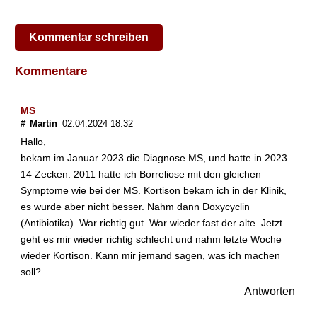
l
e
S
Kommentar schreiben
k
l
Kommentare
e
r
o
MS
s
#
Martin
02.04.2024 18:32
e
Hallo,
e
r
bekam im Januar 2023 die Diagnose MS, und hatte in 2023
h
14 Zecken. 2011 hatte ich Borreliose mit den gleichen
ö
Symptome wie bei der MS. Kortison bekam ich in der Klinik,
h
es wurde aber nicht besser. Nahm dann Doxycyclin
t
(Antibiotika). War richtig gut. War wieder fast der alte. Jetzt
?
geht es mir wieder richtig schlecht und nahm letzte Woche
wieder Kortison. Kann mir jemand sagen, was ich machen
W
a
soll?
s
Antworten
i
s