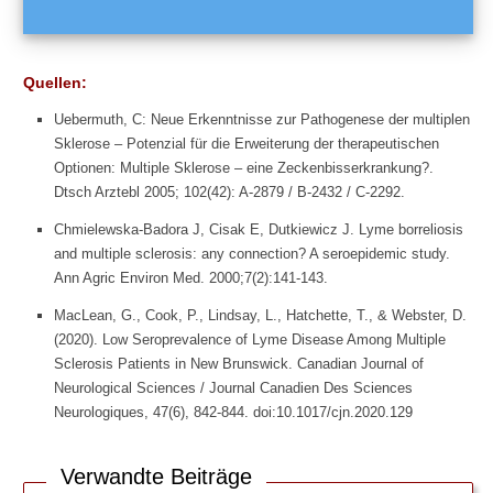
s
P
f
Quellen:
e
i
Uebermuth, C: Neue Erkenntnisse zur Pathogenese der multiplen
f
Sklerose – Potenzial für die Erweiterung der therapeutischen
f
Optionen: Multiple Sklerose – eine Zeckenbisserkrankung?.
e
Dtsch Arztebl 2005; 102(42): A-2879 / B-2432 / C-2292.
r
s
Chmielewska-Badora J, Cisak E, Dutkiewicz J. Lyme borreliosis
c
and multiple sclerosis: any connection? A seroepidemic study.
h
Ann Agric Environ Med. 2000;7(2):141-143.
e
s
MacLean, G., Cook, P., Lindsay, L., Hatchette, T., & Webster, D.
D
(2020). Low Seroprevalence of Lyme Disease Among Multiple
r
Sclerosis Patients in New Brunswick. Canadian Journal of
ü
Neurological Sciences / Journal Canadien Des Sciences
s
Neurologiques, 47(6), 842-844. doi:10.1017/cjn.2020.129
e
n
f
Verwandte Beiträge
i