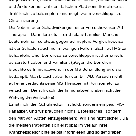
n
und Ärzte können auf dem falschen Pfad sein. Borreliose ist
g
'früh' leicht zu bekämpfen, und neigt, wenn verschleppt, zu
e
Chronifizierung.
n
Die Neben- oder Schadwirkungen einer versuchsweisen AB
d
Therapie – Darmflora etc. – sind relativ harmlos. Manche
a
Leute nehmen so etwas gegen Schnupfen. Vergleichsweise
s
R
ist der Schaden auch nur in wenigen Fällen falsch, auf MS zu
i
behandeln. Und, Borreliose zu verschleppen ist dramatisch,
s
es zerstört Leben und Familien. (Gegen die Borrelien
i
bräuchte es Immunabwehr, in der MS Behandlung wird sie
k
bedämpft. Man braucht aber für den B. - AB. Versuch nicht!
o
auf eine verdachtsweise MS Therapie mit Kortison etc. zu
,
verzichten. Die schwächt die Immunabwehr, aber nicht die
a
n
Wirkung der Antibiotika).
M
Es ist nicht die "Schulmedizin" schuld, sondern ein paar MS-
u
Fanatiker. Und wir brauchen nichts 'Esoterisches', sondern
l
den Mut von Ärzten einzugestehen: "Wir sind nicht sicher". Da
t
die meisten Patienten sich erst spät im Verlauf ihrer
i
Krankheitsgeschichte selbst informieren und so tief graben,
p