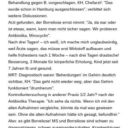
n
Behandlung gegen B. vorgeschlagen, KH, Chefarzt!: "Das
S
wurde schon in Hamburg ausgeschlossen", verbittet sich
k
weitere Diskussionen.
l
Arzt gefunden, der Borreliose ernst nimmt: "Ja, da war oder
e
ist etwas, wann, kann man nicht sicher sagen. Wir probieren
r
Antibiotika, Minocyclin".
o
s
Nach drei Tagen! – ich weiß, ich mache mich unglaubwürdig,
e
weil Ärzte sagen, das müsse erst Wirkstoff aufbauen und
?
helfe frühestens nach 1 Woche – nach drei Tagen drastische!
Besserung, 3 Monate für körperliche Erholung, Kind jetzt seit
E
7 Jahren fit und gesund.
r
MRT: Diagnostisch waren 'Beherdungen' im Gehirn deutlich
h
sichtbar, KH: "Das geht nicht wieder weg, aber das Gehirn
ö
h
funktioniert "drumherum".
e
Kontrolluntersuchung in anderer Praxis 1/2 Jahr? nach der
n
Antibiotika Therapie: "Ich sehe da nichts. Wenn ich mit den
I
alten Aufnahmen vergleiche, könnte da mal was gewesen
m
sein. Ohne die alten Aufnahmen hätte ich gesagt, befundfrei."
p
Also: es gibt Borreliose! MS und Borreliose sind schwer zu
f
u
diagnostizieren, schwer auseinanderzuhalten, Krankenhäuser