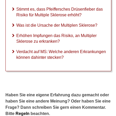
e
b
Stimmt es, dass Pfeiffersches Drüsenfieber das
e
Risiko für Multiple Sklerose erhöht?
r
d
Was ist die Ursache der Multiplen Sklerose?
a
s
Erhöhen Impfungen das Risiko, an Multipler
R
Sklerose zu erkranken?
i
s
Verdacht auf MS: Welche anderen Erkrankungen
i
können dahinter stecken?
k
o
f
ü
r
M
u
Haben Sie eine eigene Erfahrung dazu gemacht oder
l
haben Sie eine andere Meinung? Oder haben Sie eine
t
i
Frage? Dann schreiben Sie gern einen Kommentar.
p
Bitte
Regeln
beachten.