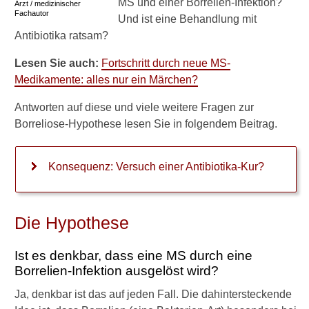
MS und einer Borrelien-Infektion?
Arzt / medizinischer
Wo treten
Fachautor
Und ist eine Behandlung mit
Sensibilitätsstörungen auf?
Antibiotika ratsam?
Schwindel, Zittern und
Lesen Sie auch:
Fortschritt durch neue MS-
unsicherer Gang
Medikamente: alles nur ein Märchen?
MS und Müdigkeit (Fatigue)
Antworten auf diese und viele weitere Fragen zur
Charcot-Trias
Borreliose-Hypothese lesen Sie in folgendem Beitrag.
MS oder etwas anderes?
Konsequenz: Versuch einer Antibiotika-Kur?
Diagnostik
Dauer bis zur Diagnose
Die Hypothese
MS: Mc-Donald-Kriterien
Ist es denkbar, dass eine MS durch eine
MRT-Befunde bei MS
Borrelien-Infektion ausgelöst wird?
Blutmarker bei MS
Ja, denkbar ist das auf jeden Fall. Die dahintersteckende