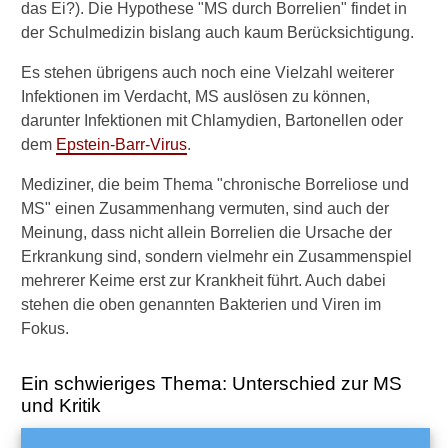
das Ei?). Die Hypothese "MS durch Borrelien" findet in
oft?
der Schulmedizin bislang auch kaum Berücksichtigung.
Entscheidung gegen
Es stehen übrigens auch noch eine Vielzahl weiterer
Medikamente
Infektionen im Verdacht, MS auslösen zu können,
darunter Infektionen mit Chlamydien, Bartonellen oder
Fortschritt durch MS-
dem
Epstein-Barr-Virus
.
Medikamente?
Mediziner, die beim Thema "chronische Borreliose und
Kortison-Schubtherapie und
MS" einen Zusammenhang vermuten, sind auch der
Stillen
Meinung, dass nicht allein Borrelien die Ursache der
Behandlung der Spastik
Erkrankung sind, sondern vielmehr ein Zusammenspiel
mehrerer Keime erst zur Krankheit führt. Auch dabei
Alternativmedizin und
stehen die oben genannten Bakterien und Viren im
Spezialbehandlungen
Fokus.
Blutdruckmitttel gegen MS?
Ein schwieriges Thema: Unterschied zur MS
Reflexzonentherapie bei MS
und Kritik
Kneipp-Bäder gegen MS