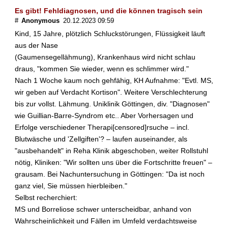
t
Es gibt! Fehldiagnosen, und die können tragisch sein
d
#
Anonymous
20.12.2023 09:59
i
Kind, 15 Jahre, plötzlich Schluckstörungen, Flüssigkeit läuft
e
aus der Nase
U
(Gaumensegellähmung), Krankenhaus wird nicht schlau
r
s
draus, "kommen Sie wieder, wenn es schlimmer wird."
a
Nach 1 Woche kaum noch gehfähig, KH Aufnahme: "Evtl. MS,
c
wir geben auf Verdacht Kortison". Weitere Verschlechterung
h
bis zur vollst. Lähmung. Uniklinik Göttingen, div. "Diagnosen"
e
wie Guillian-Barre-Syndrom etc.. Aber Vorhersagen und
d
Erfolge verschiedener Therapi[censored]rsuche – incl.
e
Blutwäsche und 'Zellgiften'? – laufen auseinander, als
r
M
"ausbehandelt" in Reha Klinik abgeschoben, weiter Rollstuhl
u
nötig, Kliniken: "Wir sollten uns über die Fortschritte freuen" –
l
grausam. Bei Nachuntersuchung in Göttingen: "Da ist noch
t
ganz viel, Sie müssen hierbleiben."
i
Selbst recherchiert:
p
MS und Borreliose schwer unterscheidbar, anhand von
l
Wahrscheinlichkeit und Fällen im Umfeld verdachtsweise
e