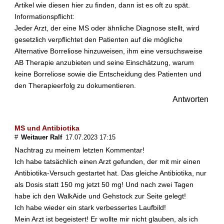
l
Artikel wie diesen hier zu finden, dann ist es oft zu spät.
e
Informationspflicht:
r
Jeder Arzt, der eine MS oder ähnliche Diagnose stellt, wird
S
gesetzlich verpflichtet den Patienten auf die mögliche
k
Alternative Borreliose hinzuweisen, ihm eine versuchsweise
l
AB Therapie anzubieten und seine Einschätzung, warum
e
keine Borreliose sowie die Entscheidung des Patienten und
r
o
den Therapieerfolg zu dokumentieren.
s
Antworten
e
z
u
MS und Antibiotika
e
#
Weitauer Ralf
17.07.2023 17:15
r
Nachtrag zu meinem letzten Kommentar!
k
Ich habe tatsächlich einen Arzt gefunden, der mit mir einen
r
Antibiotika-Versuch gestartet hat. Das gleiche Antibiotika, nur
a
n
als Dosis statt 150 mg jetzt 50 mg! Und nach zwei Tagen
k
habe ich den WalkAide und Gehstock zur Seite gelegt!
e
Ich habe wieder ein stark verbessertes Laufbild!
n
Mein Arzt ist begeistert! Er wollte mir nicht glauben, als ich