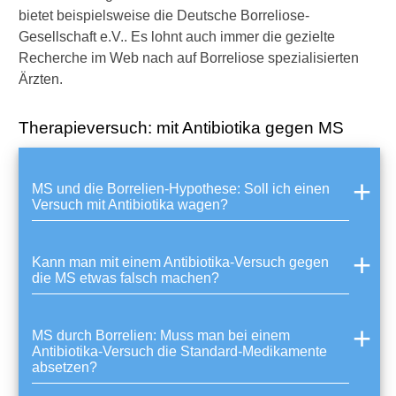
Plasmapherese
bietet beispielsweise die Deutsche Borreliose-
Gesellschaft e.V.. Es lohnt auch immer die gezielte
Ablauf
Recherche im Web nach auf Borreliose spezialisierten
Einsatz bei MS: für wen
Ärzten.
geeignet?
Therapieversuch: mit Antibiotika gegen MS
Verwandte Beiträge
MS und die Borrelien-Hypothese: Soll ich einen
S
Versuch mit Antibiotika wagen?
t
i
m
Kann man mit einem Antibiotika-Versuch gegen
m
die MS etwas falsch machen?
t
e
s
MS durch Borrelien: Muss man bei einem
,
Antibiotika-Versuch die Standard-Medikamente
d
absetzen?
a
s