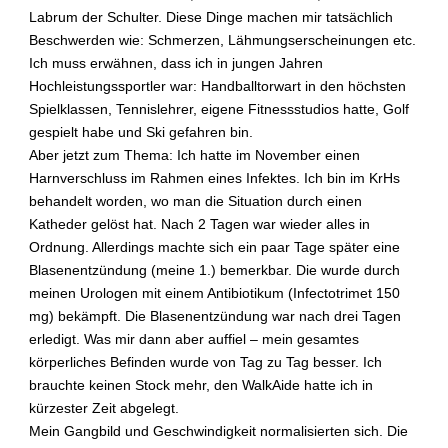
n
Labrum der Schulter. Diese Dinge machen mir tatsächlich
d
Beschwerden wie: Schmerzen, Lähmungserscheinungen etc.
e
Ich muss erwähnen, dass ich in jungen Jahren
r
Hochleistungssportler war: Handballtorwart in den höchsten
e
Spielklassen, Tennislehrer, eigene Fitnessstudios hatte, Golf
n
gespielt habe und Ski gefahren bin.
E
r
Aber jetzt zum Thema: Ich hatte im November einen
k
Harnverschluss im Rahmen eines Infektes. Ich bin im KrHs
r
behandelt worden, wo man die Situation durch einen
a
Katheder gelöst hat. Nach 2 Tagen war wieder alles in
n
Ordnung. Allerdings machte sich ein paar Tage später eine
k
Blasenentzündung (meine 1.) bemerkbar. Die wurde durch
u
n
meinen Urologen mit einem Antibiotikum (Infectotrimet 150
g
mg) bekämpft. Die Blasenentzündung war nach drei Tagen
e
erledigt. Was mir dann aber auffiel – mein gesamtes
n
körperliches Befinden wurde von Tag zu Tag besser. Ich
k
brauchte keinen Stock mehr, den WalkAide hatte ich in
ö
kürzester Zeit abgelegt.
n
Mein Gangbild und Geschwindigkeit normalisierten sich. Die
n