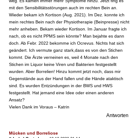
weg. Es kamen immer mehr Symptome hinzu. Jetzt fing es
mit den Sensibilitätsstörungen auch im rechten Bein an.
Wieder bekam ich Kortison (Aug. 2021). Im Dez. konnte ich
mein rechtes Bein nach der Physiotherapie (Beinpresse) nicht
mehr anheben. Bekam wieder Kortison. Im Januar fragte ich
nach, ob es nicht PPMS sein könnte? Man bejahte es dann
doch. Ab Febr. 2022 bekomme ich Ocrevus. Nichts hat sich
geändert. Ich vermute ganz stark,dass es von den Stichen
kommt. Die Ärzte verneinen es, weil 4 Monate nach den
Stichen im Liquor keine Viren und Bakterien festgestellt
wurden. Aber Borrelien! Hinzu kommt jetzt noch, dass mir
Gegenstände aus der Hand fallen und die Hände ataktisch
sind. Es wurden Entzündungen in der BWS und HWS
festgestellt. Hat jemand eine Idee oder einen anderen
Ansatz?
Vielen Dank im Voraus – Katrin
Antworten
Mücken und Borreliose