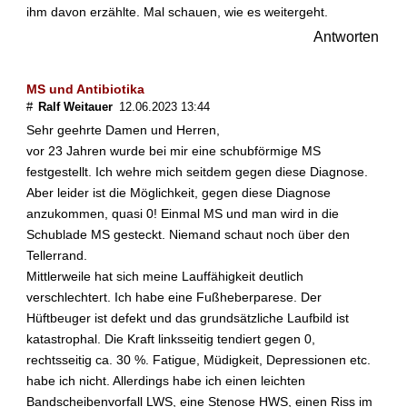
?
ihm davon erzählte. Mal schauen, wie es weitergeht.
V
Antworten
e
r
MS und Antibiotika
d
#
Ralf Weitauer
12.06.2023 13:44
a
c
Sehr geehrte Damen und Herren,
h
vor 23 Jahren wurde bei mir eine schubförmige MS
t
festgestellt. Ich wehre mich seitdem gegen diese Diagnose.
a
Aber leider ist die Möglichkeit, gegen diese Diagnose
u
anzukommen, quasi 0! Einmal MS und man wird in die
f
Schublade MS gesteckt. Niemand schaut noch über den
M
S
Tellerrand.
:
Mittlerweile hat sich meine Lauffähigkeit deutlich
W
verschlechtert. Ich habe eine Fußheberparese. Der
e
Hüftbeuger ist defekt und das grundsätzliche Laufbild ist
l
katastrophal. Die Kraft linksseitig tendiert gegen 0,
c
rechtsseitig ca. 30 %. Fatigue, Müdigkeit, Depressionen etc.
h
habe ich nicht. Allerdings habe ich einen leichten
e
a
Bandscheibenvorfall LWS, eine Stenose HWS, einen Riss im