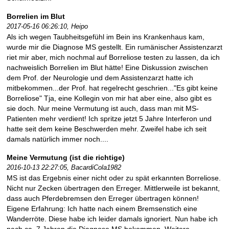
Borrelien im Blut
2017-05-16 06:26:10,
Heipo
Als ich wegen Taubheitsgefühl im Bein ins Krankenhaus kam,
wurde mir die Diagnose MS gestellt. Ein rumänischer Assistenzarzt
riet mir aber, mich nochmal auf Borreliose testen zu lassen, da ich
nachweislich Borrelien im Blut hätte! Eine Diskussion zwischen
dem Prof. der Neurologie und dem Assistenzarzt hatte ich
mitbekommen...der Prof. hat regelrecht geschrien..."Es gibt keine
Borreliose" Tja, eine Kollegin von mir hat aber eine, also gibt es
sie doch. Nur meine Vermutung ist auch, dass man mit MS-
Patienten mehr verdient! Ich spritze jetzt 5 Jahre Interferon und
hatte seit dem keine Beschwerden mehr. Zweifel habe ich seit
damals natürlich immer noch....
Meine Vermutung (ist die richtige)
2016-10-13 22:27:05,
BacardiCola1982
MS ist das Ergebnis einer nicht oder zu spät erkannten Borreliose.
Nicht nur Zecken übertragen den Erreger. Mittlerweile ist bekannt,
dass auch Pferdebremsen den Erreger übertragen können!
Eigene Erfahrung: Ich hatte nach einem Bremsenstich eine
Wanderröte. Diese habe ich leider damals ignoriert. Nun habe ich