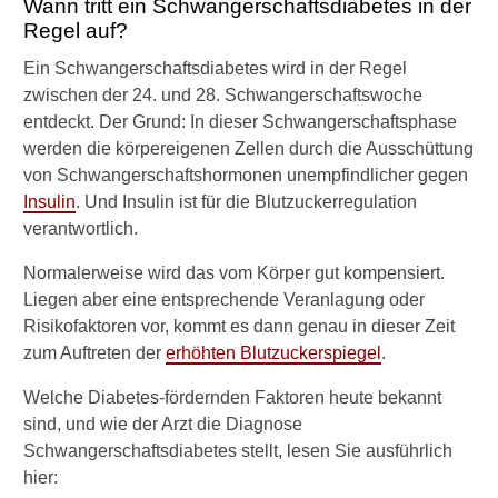
Wann tritt ein Schwangerschaftsdiabetes in der
Stillen
Regel auf?
Frühgeburt
Ein Schwangerschaftsdiabetes wird in der Regel
zwischen der 24. und 28. Schwangerschaftswoche
Schwangerschaftsdiabetes
entdeckt. Der Grund: In dieser Schwangerschaftsphase
werden die körpereigenen Zellen durch die Ausschüttung
Ursachen und Häufigkeit
von Schwangerschaftshormonen unempfindlicher gegen
Diagnose
Insulin
. Und Insulin ist für die Blutzuckerregulation
verantwortlich.
Behandlung
Normalerweise wird das vom Körper gut kompensiert.
Langzeitfolgen
Liegen aber eine entsprechende Veranlagung oder
Risikofaktoren vor, kommt es dann genau in dieser Zeit
Einlagerung von
zum Auftreten der
erhöhten Blutzuckerspiegel
.
Nabelschnurblut
Welche Diabetes-fördernden Faktoren heute bekannt
Eileiterschwangerschaft
sind, und wie der Arzt die Diagnose
Placenta praevia
Schwangerschaftsdiabetes stellt, lesen Sie ausführlich
hier:
Präeklampsie