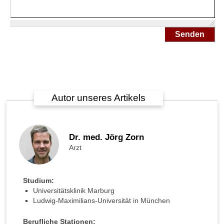
r
h
i
n
Senden
d
e
r
n
?
Autor unseres Artikels
B
l
u
t
Dr. med. Jörg Zorn
z
Arzt
u
c
k
e
Studium:
r
Universitätsklinik Marburg
u
Ludwig-Maximilians-Universität in München
n
t
Berufliche Stationen: