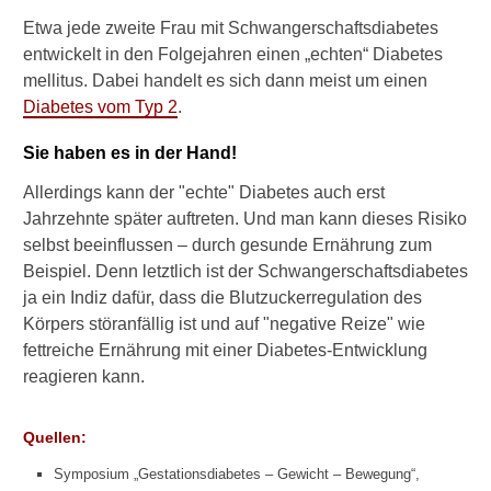
e
Etwa jede zweite Frau mit Schwangerschaftsdiabetes
m
entwickelt in den Folgejahren einen „echten“ Diabetes
ö
mellitus. Dabei handelt es sich dann meist um einen
g
Diabetes vom Typ 2
.
l
i
c
Sie haben es in der Hand!
h
Allerdings kann der "echte" Diabetes auch erst
?
Jahrzehnte später auftreten. Und man kann dieses Risiko
K
selbst beeinflussen – durch gesunde Ernährung zum
ö
Beispiel. Denn letztlich ist der Schwangerschaftsdiabetes
n
ja ein Indiz dafür, dass die Blutzuckerregulation des
n
Körpers störanfällig ist und auf "negative Reize" wie
e
n
fettreiche Ernährung mit einer Diabetes-Entwicklung
O
reagieren kann.
m
e
g
Quellen:
a
Symposium „Gestationsdiabetes – Gewicht – Bewegung“,
-