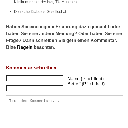
Klinikum rechts der Isar, TU München
3
-
Deutsche Diabetes Gesellschaft
F
e
t
Haben Sie eine eigene Erfahrung dazu gemacht oder
t
haben Sie eine andere Meinung? Oder haben Sie eine
s
Frage? Dann schreiben Sie gern einen Kommentar.
ä
Bitte
Regeln
beachten.
u
r
e
n
Kommentar schreiben
D
i
Name (Pflichtfeld)
a
Betreff (Pflichtfeld)
b
e
t
e
s
v
e