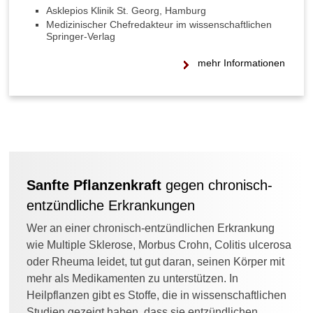
e
Asklepios Klinik St. Georg, Hamburg
r
Medizinischer Chefredakteur im wissenschaftlichen
s
Springer-Verlag
u
mehr Informationen
c
h
u
n
g
:
W
a
s
Sanfte Pflanzenkraft
gegen chronisch-
m
entzündliche Erkrankungen
u
s
Wer an einer chronisch-entzündlichen Erkrankung
s
wie Multiple Sklerose, Morbus Crohn, Colitis ulcerosa
m
a
oder Rheuma leidet, tut gut daran, seinen Körper mit
n
mehr als Medikamenten zu unterstützen. In
b
Heilpflanzen gibt es Stoffe, die in wissenschaftlichen
e
Studien gezeigt haben, dass sie entzündlichen