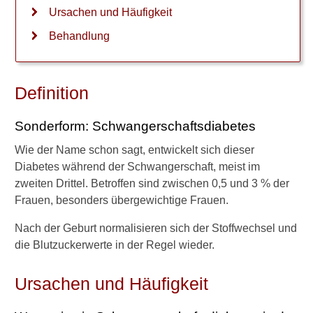
Ursachen und Häufigkeit
Rauchen in der
Behandlung
Schwangerschaft
Sex in der Schwangerschaft
Definition
Sodbrennen in der
Schwangerschaft
Sonderform: Schwangerschaftsdiabetes
Blutungen in der
Wie der Name schon sagt, entwickelt sich dieser
Schwangerschaft
Diabetes während der Schwangerschaft, meist im
zweiten Drittel. Betroffen sind zwischen 0,5 und 3 % der
CTG-Werte
Frauen, besonders übergewichtige Frauen.
Rhesusfaktor
Nach der Geburt normalisieren sich der Stoffwechsel und
Geburt
die Blutzuckerwerte in der Regel wieder.
Kaiserschnitt
Ursachen und Häufigkeit
Wochenbett