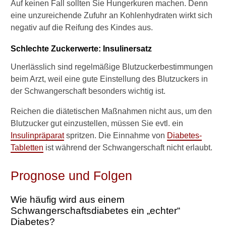
Auf keinen Fall sollten Sie Hungerkuren machen. Denn
d
u
eine unzureichende Zufuhr an Kohlenhydraten wirkt sich
r
negativ auf die Reifung des Kindes aus.
c
h
Schlechte Zuckerwerte: Insulinersatz
g
e
Unerlässlich sind regelmäßige Blutzuckerbestimmungen
s
beim Arzt, weil eine gute Einstellung des Blutzuckers in
ü
der Schwangerschaft besonders wichtig ist.
n
d
Reichen die diätetischen Maßnahmen nicht aus, um den
e
Blutzucker gut einzustellen, müssen Sie evtl. ein
r
e
Insulinpräparat
spritzen. Die Einnahme von
Diabetes-
n
Tabletten
ist während der Schwangerschaft nicht erlaubt.
L
i
Prognose und Folgen
f
e
s
Wie häufig wird aus einem
t
Schwangerschaftsdiabetes ein „echter“
y
Diabetes?
l