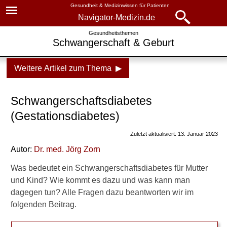
Gesundheit & Medizinwissen für Patienten
Navigator-Medizin.de
Navigator-
Navigator-Medizin.de
Gesundheitsthemen
Schwangerschaft & Geburt
Medizin.de
▾
► News
Weitere Artikel zum Thema ▶
Gesundheitsthemen
► Krankheiten
Schwangerschaft
Schwangerschaftsdiabetes
► Diagnostik & Laborwerte
Alle Fragen, alle Antworten
(Gestationsdiabetes)
Bin ich schwanger?
Zuletzt aktualisiert: 13. Januar 2023
► Therapieverfahren
Autor:
Dr. med.
Jörg Zorn
Schwangerschaftstest
► Medikamente
Was bedeutet ein Schwangerschaftsdiabetes für Mutter
Ernährung
und Kind? Wie kommt es dazu und was kann man
► Gesundheitsthemen
Übelkeit in der
dagegen tun? Alle Fragen dazu beantworten wir im
Schwangerschaft
folgenden Beitrag.
Gewichtszunahme