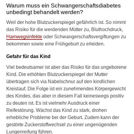
i
Warum muss ein Schwangerschaftsdiabetes
e
unbedingt behandelt werden?
e
r
Weil der hohe Blutzuckerspiegel gefährlich ist. So nimmt
s
das Risiko für die werdenden Mütter zu, Bluthochdruck,
t
Harnwegsinfekte
oder Schwangerschaftsvergiftungen zu
e
n
bekommen sowie eine Frühgeburt zu erleiden.
S
y
Gefahr für das Kind
m
p
Viel bedeutsamer ist aber das Risiko für das ungeborene
t
Kind. Die erhöhten Blutzuckerspiegel der Mutter
o
übertragen sich via Nabelschnur auf den kindlichen
m
Kreislauf. Die Folge ist ein zunehmendes Körpergewicht
e
des Kindes, das aber in diesem Fall keineswegs positiv
b
e
zu deuten ist. Es ist vielmehr Ausdruck einer
i
Reifestörung. Wächst das Kind zu stark, drohen
D
erhebliche Probleme bei der Geburt. Zudem kann der
i
gestörte Zuckerstoffwechsel zu einer ungenügenden
a
Lungenreifung führen.
b