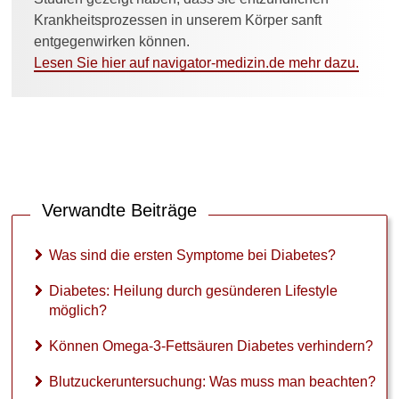
a
Krankheitsprozessen in unserem Körper sanft
c
h
entgegenwirken können.
t
Lesen Sie hier auf navigator-medizin.de mehr dazu.
e
n
?
1
0
T
i
Verwandte Beiträge
p
p
s
Was sind die ersten Symptome bei Diabetes?
f
ü
Diabetes: Heilung durch gesünderen Lifestyle
r
möglich?
d
i
Können Omega-3-Fettsäuren Diabetes verhindern?
e
S
Blutzuckeruntersuchung: Was muss man beachten?
c