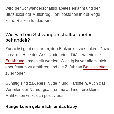
e
Wird der Schwangerschaftsdiabetes erkannt und der
t
e
Blutzucker der Mutter reguliert, bestehen in der Regel
s
keine Risiken für das Kind.
?
Wie wird ein Schwangerschaftsdiabetes
D
i
behandelt?
a
Zunächst geht es darum, den Blutzucker zu senken. Dazu
b
e
muss mit Hilfe des Arztes oder einer Diätberaterin die
t
Ernährung
umgestellt werden. Wichtig ist vor allem, sich
e
eher fettarm zu ernähren und die Zufuhr an
Ballaststoffen
s
zu erhöhen.
:
H
Günstig sind z.B. Reis, Nudeln und Kartoffeln. Auch das
e
Verteilen der Nahrungsaufnahme auf mehrere kleine
i
l
Mahlzeiten wirkt sich positiv aus.
u
n
Hungerkuren gefährlich für das Baby
g