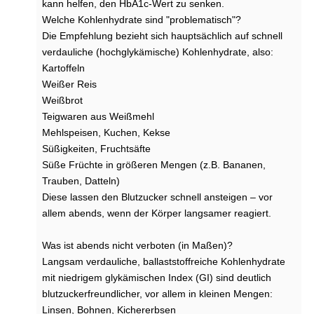
kann helfen, den HbA1c-Wert zu senken.
e
Welche Kohlenhydrate sind "problematisch"?
n
Die Empfehlung bezieht sich hauptsächlich auf schnell
:
verdauliche (hochglykämische) Kohlenhydrate, also:
e
r
Kartoffeln
l
Weißer Reis
a
Weißbrot
u
Teigwaren aus Weißmehl
b
Mehlspeisen, Kuchen, Kekse
t
Süßigkeiten, Fruchtsäfte
o
d
Süße Früchte in größeren Mengen (z.B. Bananen,
e
Trauben, Datteln)
r
Diese lassen den Blutzucker schnell ansteigen – vor
g
allem abends, wenn der Körper langsamer reagiert.
e
f
Was ist abends nicht verboten (in Maßen)?
ä
Langsam verdauliche, ballaststoffreiche Kohlenhydrate
h
r
mit niedrigem glykämischen Index (GI) sind deutlich
l
blutzuckerfreundlicher, vor allem in kleinen Mengen:
i
Linsen, Bohnen, Kichererbsen