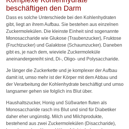
Leben mit Diabetes
beschäftigen den Darm
Prognose und Spätfolgen
Dass es solche Unterschiede bei den Kohlenhydraten
gibt, liegt an ihrem Aufbau. Sie bestehen aus einzelnen
Diabetische Neuropathie
Zuckermolekülen. Die kleinste Einheit sind sogenannte
Monosaccharide wie Glukose (Traubenzucker), Fruktose
Diabetes und COVID-19
(Fruchtzucker) und Galaktose (Schaumzucker). Daneben
10 Tipps bei Diabetes
gibt es, je nach dem, wieviele Zuckermoleküle
aneinandergereiht sind, Di-, Oligo- und Polysaccharide.
Nachrichten aus der
Forschung
Je länger die Zuckerkette und je komplexer der Aufbau
damit ist, umso mehr ist der Körper mit dem Abbau und
Zusammenfassung
der Verarbeitung der Kohlenhydrate beschäftigt und umso
langsamer gehen sie folglich ins Blut über.
Heilpflanzen und Naturstoffe
bei Diabetes
Haushaltszucker, Honig und Süßwarten fluten als
Monosaccharide rasch ins Blut und sind für Diabetiker
Diabetes, Typ 1
daher eher ungünstig. Milch und Milchprodukte,
bestehend aus zwei Zuckermolekülen (Disaccharide),
Verwandte Beiträge