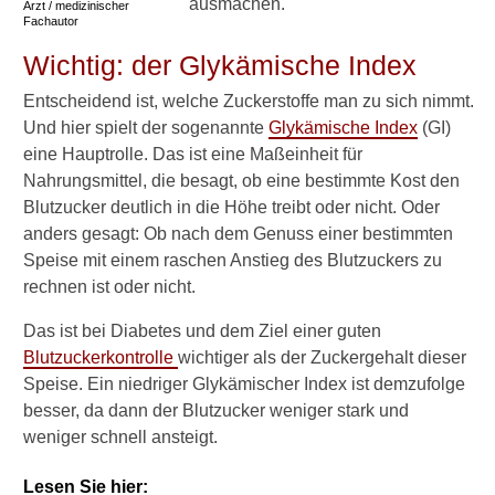
ausmachen.
Arzt / medizinischer
Fachautor
Ernährung mit Diabetes
Wichtig: der Glykämische Index
Diäten
Entscheidend ist, welche Zuckerstoffe man zu sich nimmt.
Glykämischer Index
Und hier spielt der sogenannte
Glykämische Index
(GI)
eine Hauptrolle. Das ist eine Maßeinheit für
Getränke
Nahrungsmittel, die besagt, ob eine bestimmte Kost den
Blutzucker deutlich in die Höhe treibt oder nicht. Oder
Wie viel trinken?
anders gesagt: Ob nach dem Genuss einer bestimmten
Kaffee bei Diabetes
Speise mit einem raschen Anstieg des Blutzuckers zu
unbedenklich?
rechnen ist oder nicht.
Treibt Kaffee den
Das ist bei Diabetes und dem Ziel einer guten
Blutzucker hoch?
Blutzuckerkontrolle
wichtiger als der Zuckergehalt dieser
Speise. Ein niedriger Glykämischer Index ist demzufolge
Diabetes und Alkohol
besser, da dann der Blutzucker weniger stark und
weniger schnell ansteigt.
Mit Diabetes Bier trinken?
Obst-Effekt auf Blutzucker
Lesen Sie hier: