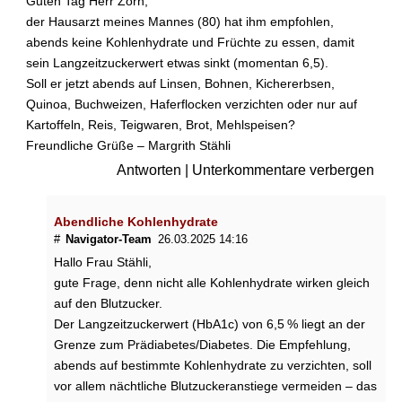
Guten Tag Herr Zorn,
f
f
der Hausarzt meines Mannes (80) hat ihm empfohlen,
e
abends keine Kohlenhydrate und Früchte zu essen, damit
l
sein Langzeitzuckerwert etwas sinkt (momentan 6,5).
n
Soll er jetzt abends auf Linsen, Bohnen, Kichererbsen,
?
Quinoa, Buchweizen, Haferflocken verzichten oder nur auf
Kartoffeln, Reis, Teigwaren, Brot, Mehlspeisen?
B
r
Freundliche Grüße – Margrith Stähli
e
Antworten
|
Unterkommentare verbergen
z
e
n
Abendliche Kohlenhydrate
i
#
Navigator-Team
26.03.2025 14:16
m
Hallo Frau Stähli,
B
gute Frage, denn nicht alle Kohlenhydrate wirken gleich
i
auf den Blutzucker.
e
Der Langzeitzuckerwert (HbA1c) von 6,5 % liegt an der
r
g
Grenze zum Prädiabetes/Diabetes. Die Empfehlung,
r
abends auf bestimmte Kohlenhydrate zu verzichten, soll
a
vor allem nächtliche Blutzuckeranstiege vermeiden – das
t