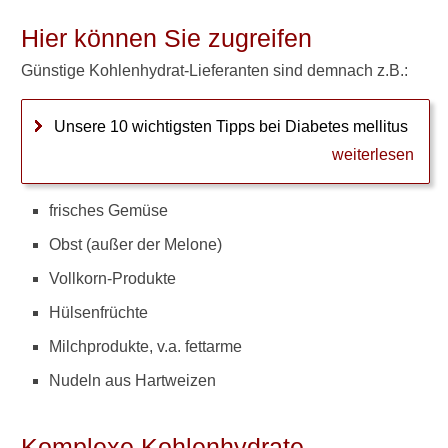
Blutzucker und
Hier können Sie zugreifen
Laugenbrezel
Günstige Kohlenhydrat-Lieferanten sind demnach z.B.:
Mit Diabetes Eier essen?
Unsere 10 wichtigsten Tipps bei Diabetes mellitus
Welche Snacks sind
erlaubt?
weiterlesen
Diabetes und
frisches Gemüse
Vitaminmangel
Obst (außer der Melone)
Vegetarisch ernähren mit
Vollkorn-Produkte
Diabetes
Hülsenfrüchte
Diabetiker-Schokolade
Milchprodukte, v.a. fettarme
Nahrungsergänzungsmittel
Nudeln aus Hartweizen
bei Diabetes
Ernährungstipp
Komplexe Kohlenhydrate