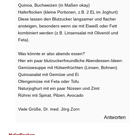
c
Quinoa, Buchweizen (in Maßen okay)
h
Haferflocken (kleine Portionen, z.B. 2 EL im Joghurt)
?
Diese lassen den Blutzucker langsamer und flacher
G
ansteigen, besonders wenn sie mit Eiweiß oder Fett
e
kombiniert werden (z.B. Linsensalat mit Olivenöl und
f
Feta).
ä
h
Was könnte er also abends essen?
r
Hier ein paar blutzuckerfreundliche Abendessen-Ideen:
l
Gemüsesuppe mit Hülsenfrüchten (Linsen, Bohnen)
i
c
Quinoasalat mit Gemüse und Ei
h
Ofengemüse mit Feta oder Tofu
e
Naturjoghurt mit ein paar Nüssen und Zimt
K
Rührei mit Spinat, Pilzen, Avocado
a
l
Viele Grüße, Dr. med. Jörg Zorn
o
r
Antworten
i
e
n
Haferflocken