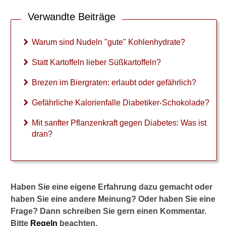
"
K
Verwandte Beiträge
o
h
l
Warum sind Nudeln "gute" Kohlenhydrate?
e
n
Statt Kartoffeln lieber Süßkartoffeln?
h
y
Brezen im Biergraten: erlaubt oder gefährlich?
d
r
Gefährliche Kalorienfalle Diabetiker-Schokolade?
a
t
Mit sanfter Pflanzenkraft gegen Diabetes: Was ist
e
dran?
?
S
t
a
Haben Sie eine eigene Erfahrung dazu gemacht oder
t
haben Sie eine andere Meinung? Oder haben Sie eine
t
Frage? Dann schreiben Sie gern einen Kommentar.
K
a
Bitte
Regeln
beachten.