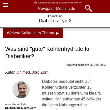
Gesundheit & Medizinwissen für Patienten
Navigator-Medizin.de
Navigator-
Navigator-Medizin.de
Erkrankung
Diabetes Typ 2
Medizin.de
▾
► News
Weitere Artikel zum Thema ▶
Krankheiten
► Krankheiten
Diabetes, Typ 2
Was sind "gute" Kohlenhydrate für
► Diagnostik & Laborwerte
Grundlagen
Diabetiker?
Ursachen
Zuletzt aktualisiert: 06. Juni 2023
► Therapieverfahren
Autor:
Dr
. med.
Jörg Zorn
Symptome
► Medikamente
Diabetes bedeutet nicht, auf
Diagnostik
Kohlenhydrate verzichten zu
► Gesundheitsthemen
Blutzuckerwerte und
müssen bzw. zu dürfen. Im Idealfall
Blutzuckermessung
sollten Kohlenhydrate 45-60% der
Autor des Artikels
täglichen Nahrungszufuhr
Dr. med.
Behandlung
med. Jörg Zorn