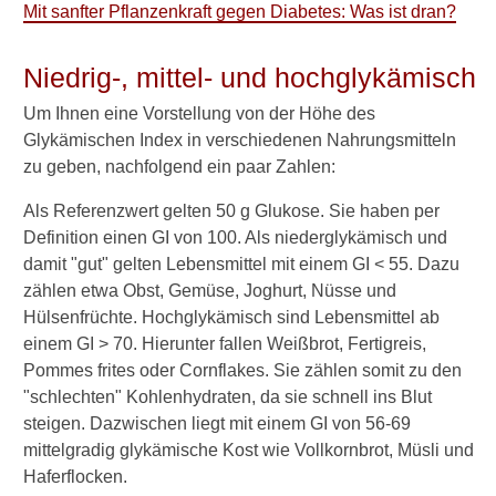
Mit sanfter Pflanzenkraft gegen Diabetes: Was ist dran?
Gemüse-Effekt auf
Blutzucker
Niedrig-, mittel- und hochglykämisch
Obst besonders
Um Ihnen eine Vorstellung von der Höhe des
empfehlenswert
Glykämischen Index in verschiedenen Nahrungsmitteln
zu geben, nachfolgend ein paar Zahlen:
Was ist 1 Portion Obst?
Als Referenzwert gelten 50 g Glukose. Sie haben per
Gute Kohlenhydrate
Definition einen GI von 100. Als niederglykämisch und
damit "gut" gelten Lebensmittel mit einem GI < 55. Dazu
Diabetes und
zählen etwa Obst, Gemüse, Joghurt, Nüsse und
Haushaltszucker
Hülsenfrüchte. Hochglykämisch sind Lebensmittel ab
Diabetes und Süßigkeiten
einem GI > 70. Hierunter fallen Weißbrot, Fertigreis,
Pommes frites oder Cornflakes. Sie zählen somit zu den
Nudeln gute
"schlechten" Kohlenhydraten, da sie schnell ins Blut
Kohlenhydrate
steigen. Dazwischen liegt mit einem GI von 56-69
mittelgradig glykämische Kost wie Vollkornbrot, Müsli und
Süßkartoffeln statt
Haferflocken.
Kartoffeln