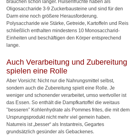
brauchen schon länger. Hülsenfrüchte haben als
Oligosaccharide 3-9 Zuckerbausteine und sind für den
W
Darm eine noch größere Herausforderung.
a
Polysaccharide wie Stärke, Getreide, Kartoffeln und Reis
r
schließlich enthalten mindestens 10 Monosaccharid-
u
Einheiten und beschäftigen den Körper entsprechend
m
lange.
s
i
n
Auch Verarbeitung und Zubereitung
d
spielen eine Rolle
N
u
Aber Vorsicht: Nicht nur die Nahrungsmittel selbst,
d
e
sondern auch die Zubereitung spielt eine Rolle. Je
l
weniger und schonender verarbeitet, umso wertvoller ist
n
das Essen. So enthält die Dampfkartoffel die weitaus
"
"besseren" Kohlenhydrate als Pommes frites, die mit dem
g
Ursprungsprodukt nicht mehr viel gemein haben.
u
t
Naturreis ist „besser“ als Instantreis, Gegartes
e
grundsätzlich gesünder als Gebackenes.