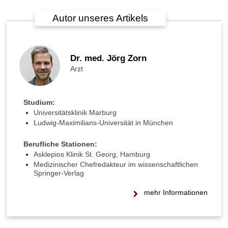
e
n
Autor unseres Artikels
k
r
a
f
Dr. med. Jörg Zorn
t
Arzt
g
e
g
e
Studium:
n
Universitätsklinik Marburg
D
Ludwig-Maximilians-Universität in München
i
a
Berufliche Stationen:
b
Asklepios Klinik St. Georg, Hamburg
e
Medizinischer Chefredakteur im wissenschaftlichen
Springer-Verlag
t
e
mehr Informationen
s
:
W
a