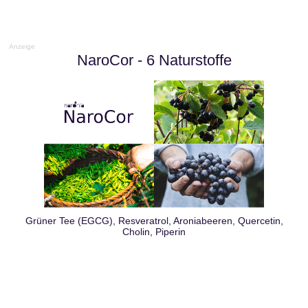
s
i
s
Anzeige
t
NaroCor
- 6 Naturstoffe
d
r
a
n
?
►
Grüner Tee (EGCG), Resveratrol, Aroniabeeren, Quercetin,
Symptome
Cholin, Piperin
►
Diagnostik
&