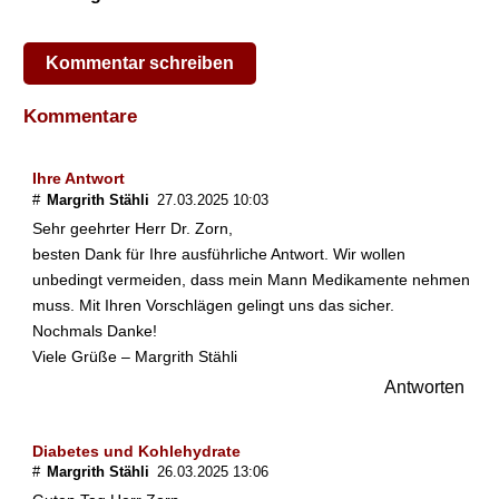
r
t
o
Kommentar schreiben
f
f
Kommentare
e
l
n
Ihre Antwort
l
#
Margrith Stähli
27.03.2025 10:03
i
Sehr geehrter Herr Dr. Zorn,
e
besten Dank für Ihre ausführliche Antwort. Wir wollen
b
unbedingt vermeiden, dass mein Mann Medikamente nehmen
e
r
muss. Mit Ihren Vorschlägen gelingt uns das sicher.
S
Nochmals Danke!
ü
Viele Grüße – Margrith Stähli
ß
Antworten
k
a
r
Diabetes und Kohlehydrate
t
#
Margrith Stähli
26.03.2025 13:06
o