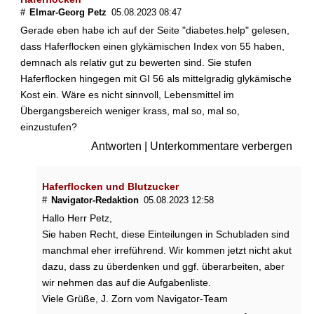
f
#
Elmar-Georg Petz
05.08.2023 08:47
a
Gerade eben habe ich auf der Seite "diabetes.help" gelesen,
l
dass Haferflocken einen glykämischen Index von 55 haben,
l
demnach als relativ gut zu bewerten sind. Sie stufen
e
Haferflocken hingegen mit GI 56 als mittelgradig glykämische
D
Kost ein. Wäre es nicht sinnvoll, Lebensmittel im
i
a
Übergangsbereich weniger krass, mal so, mal so,
b
einzustufen?
e
Antworten
|
Unterkommentare verbergen
t
i
k
Haferflocken und Blutzucker
e
#
Navigator-Redaktion
05.08.2023 12:58
r
Hallo Herr Petz,
-
Sie haben Recht, diese Einteilungen in Schubladen sind
S
manchmal eher irreführend. Wir kommen jetzt nicht akut
c
h
dazu, dass zu überdenken und ggf. überarbeiten, aber
o
wir nehmen das auf die Aufgabenliste.
k
Viele Grüße, J. Zorn vom Navigator-Team
o