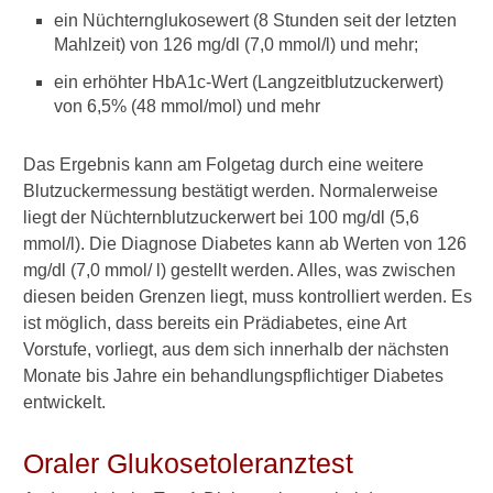
Zucker im Harn
ein Nüchternglukosewert (8 Stunden seit der letzten
Mahlzeit) von 126 mg/dl (7,0 mmol/l) und mehr;
Blutzuckerwerte und
Blutzuckermessung
ein erhöhter HbA1c-Wert (Langzeitblutzuckerwert)
von 6,5% (48 mmol/mol) und mehr
Behandlung
Das Ergebnis kann am Folgetag durch eine weitere
Ernährung mit Diabetes
Blutzuckermessung bestätigt werden. Normalerweise
Leben mit Diabetes
liegt der Nüchternblutzuckerwert bei 100 mg/dl (5,6
mmol/l). Die Diagnose Diabetes kann ab Werten von 126
Prognose und Spätfolgen
mg/dl (7,0 mmol/ l) gestellt werden. Alles, was zwischen
diesen beiden Grenzen liegt, muss kontrolliert werden. Es
Diabetische Neuropathie
ist möglich, dass bereits ein Prädiabetes, eine Art
Diabetes und COVID-19
Vorstufe, vorliegt, aus dem sich innerhalb der nächsten
Monate bis Jahre ein behandlungspflichtiger Diabetes
10 Tipps bei Diabetes
entwickelt.
Nachrichten aus der
Oraler Glukosetoleranztest
Forschung