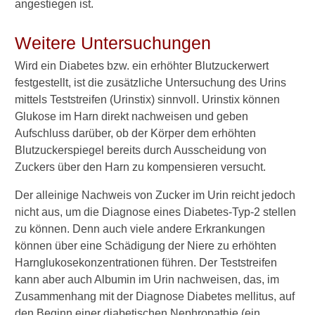
angestiegen ist.
u
c
Weitere Untersuchungen
h
u
Wird ein Diabetes bzw. ein erhöhter Blutzuckerwert
n
g
festgestellt, ist die zusätzliche Untersuchung des Urins
e
mittels Teststreifen (Urinstix) sinnvoll. Urinstix können
n
Glukose im Harn direkt nachweisen und geben
s
Aufschluss darüber, ob der Körper dem erhöhten
i
Blutzuckerspiegel bereits durch Ausscheidung von
n
d
Zuckers über den Harn zu kompensieren versucht.
b
e
Der alleinige Nachweis von Zucker im Urin reicht jedoch
i
nicht aus, um die Diagnose eines Diabetes-Typ-2 stellen
V
zu können. Denn auch viele andere Erkrankungen
e
können über eine Schädigung der Niere zu erhöhten
r
Harnglukosekonzentrationen führen. Der Teststreifen
d
a
kann aber auch Albumin im Urin nachweisen, das, im
c
Zusammenhang mit der Diagnose Diabetes mellitus, auf
h
den Beginn einer diabetischen Nephropathie (ein