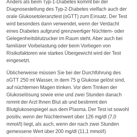
Anders als beim Typ-1-Diabetes kommt bei der
Zusammenfassung
Diagnosestellung des Typ-2-Diabetes vielfach auch der
Heilpflanzen und Naturstoffe
orale Glukosetoleranztest (oGTT) zum Einsatz. Der Test
bei Diabetes
wird besonders dann verwendet, wenn der Verdacht
eines Diabetes aufgrund grenzwertiger Nüchtern- oder
Diabetes, Typ 1
Gelegenheitsblutzucker im Raum steht. Aber auch bei
familiärer Vorbelastung oder beim Vorliegen von
Verwandte Beiträge
Risikofaktoren wie starkes Übergewicht wird der Test
eingesetzt.
W
Üblicherweise müssen Sie bei der Durchführung des
e
oGTT 250 ml Wasser, in dem 75 g Glukose gelöst sind,
l
c
auf nüchternen Magen trinken. Vor dem Trinken der
h
Glukoselösung sowie eine und zwei Stunden danach
e
nimmt der Arzt Ihnen Blut ab und bestimmt den
U
Blutglukosespiegel aus dem Plasma. Der Test ist sowohl
n
positiv, wenn der Nüchternwert über 126 mg/dl (7,0
t
e
mmol/l) liegt, als auch, wenn der nach zwei Stunden
r
gemessene Wert über 200 mg/dl (11,1 mmol/l)
s