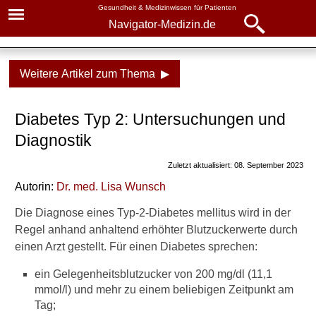
Gesundheit & Medizinwissen für Patienten
Navigator-Medizin.de
Navigator-
Navigator-Medizin.de
Medizin.de
Weitere Artikel zum Thema ▶
▾
► News
Krankheiten
Diabetes Typ 2: Untersuchungen und
► Krankheiten
Diabetes, Typ 2
Diagnostik
► Diagnostik & Laborwerte
Grundlagen
Zuletzt aktualisiert: 08. September 2023
Ursachen
Autorin:
Dr. med.
Lisa Wunsch
► Therapieverfahren
Symptome
Die Diagnose eines Typ-2-Diabetes mellitus wird in der
► Medikamente
Regel anhand anhaltend erhöhter Blutzuckerwerte durch
Diagnostik
einen Arzt gestellt. Für einen Diabetes sprechen:
► Gesundheitsthemen
Untersuchungen
ein Gelegenheitsblutzucker von 200 mg/dl (11,1
mmol/l) und mehr zu einem beliebigen Zeitpunkt am
Blutzucker-Tagesprofil
Tag;