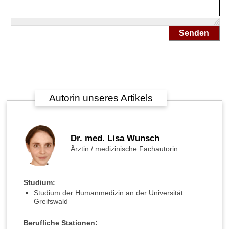
W
e
l
Senden
c
h
e
R
o
l
Autorin unseres Artikels
l
e
s
p
Dr. med. Lisa Wunsch
i
Ärztin / medizinische Fachautorin
e
l
t
Studium:
d
Studium der Humanmedizin an der Universität
e
Greifswald
r
N
Berufliche Stationen:
a