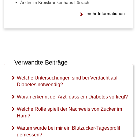
Ärztin im Kreiskrankenhaus Lörrach
c
h
mehr Informationen
w
e
i
s
v
o
n
Z
Verwandte Beiträge
u
c
Welche Untersuchungen sind bei Verdacht auf
k
e
Diabetes notwendig?
r
i
Woran erkennt der Arzt, dass ein Diabetes vorliegt?
m
H
Welche Rolle spielt der Nachweis von Zucker im
a
Harn?
r
n
Warum wurde bei mir ein Blutzucker-Tagesprofil
?
gemessen?