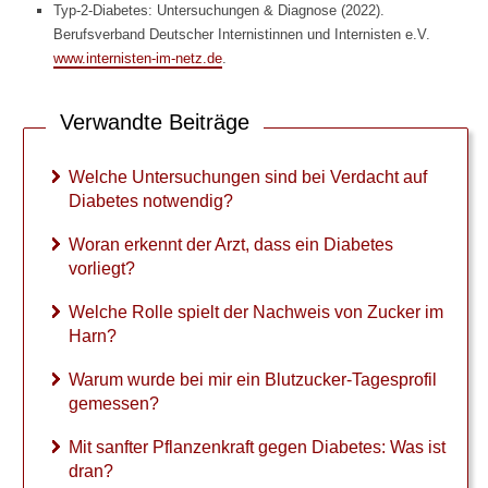
Typ-2-Diabetes: Untersuchungen & Diagnose (2022).
W
Berufsverband Deutscher Internistinnen und Internisten e.V.
o
www.internisten-im-netz.de
.
r
a
n
Verwandte Beiträge
e
r
k
Welche Untersuchungen sind bei Verdacht auf
e
Diabetes notwendig?
n
n
Woran erkennt der Arzt, dass ein Diabetes
t
vorliegt?
d
e
Welche Rolle spielt der Nachweis von Zucker im
r
Harn?
A
r
Warum wurde bei mir ein Blutzucker-Tagesprofil
z
gemessen?
t
,
Mit sanfter Pflanzenkraft gegen Diabetes: Was ist
d
dran?
a