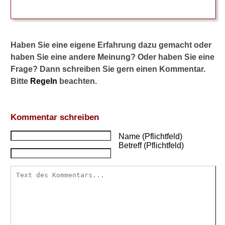
s
s
e
i
Haben Sie eine eigene Erfahrung dazu gemacht oder
n
D
haben Sie eine andere Meinung? Oder haben Sie eine
i
Frage? Dann schreiben Sie gern einen Kommentar.
a
Bitte
Regeln
beachten.
b
e
t
e
Kommentar schreiben
s
v
Name (Pflichtfeld)
Betreff (Pflichtfeld)
o
r
l
i
e
g
t
?