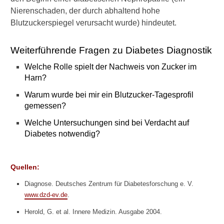
t
Nierenschaden, der durch abhaltend hohe
a
Blutzuckerspiegel verursacht wurde) hindeutet.
u
f
D
Weiterführende Fragen zu Diabetes Diagnostik
i
a
Welche Rolle spielt der Nachweis von Zucker im
b
Harn?
e
t
Warum wurde bei mir ein Blutzucker-Tagesprofil
e
gemessen?
s
Welche Untersuchungen sind bei Verdacht auf
n
Diabetes notwendig?
o
t
w
e
Quellen:
n
Diagnose. Deutsches Zentrum für Diabetesforschung e. V.
d
i
www.dzd-ev.de
.
g
Herold, G. et al. Innere Medizin. Ausgabe 2004.
?