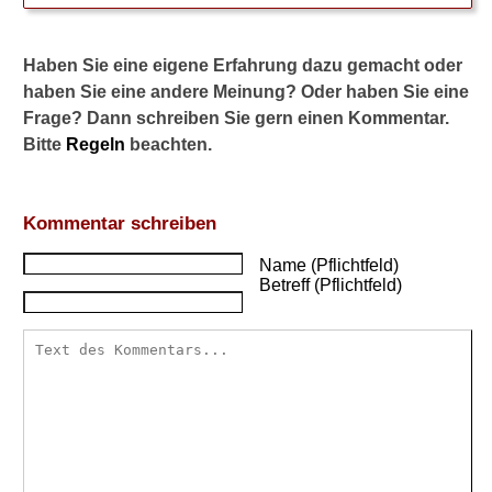
Nachrichten aus der
Forschung
Haben Sie eine eigene Erfahrung dazu gemacht oder
Zusammenfassung
haben Sie eine andere Meinung? Oder haben Sie eine
Frage? Dann schreiben Sie gern einen Kommentar.
Heilpflanzen und Naturstoffe
Bitte
Regeln
beachten.
bei Diabetes
Diabetes, Typ 1
Kommentar schreiben
Verwandte Beiträge
Name (Pflichtfeld)
Betreff (Pflichtfeld)
P
r
ä
p
a
r
a
t