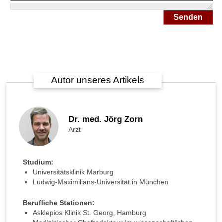
-
D
Senden
s
c
h
u
n
g
Autor unseres Artikels
e
l
:
W
Dr. med. Jörg Zorn
e
l
Arzt
c
h
e
Studium:
I
Universitätsklinik Marburg
n
Ludwig-Maximilians-Universität in München
s
u
Berufliche Stationen:
l
Asklepios Klinik St. Georg, Hamburg
i