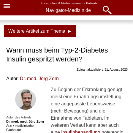
Gesundheit & Medizinwissen für Patienten
Navigator-Medizin.de
Navigator-
Navigator-Medizin.de
Medizin.de
Weitere Artikel zum Thema ▶
▾
► News
Krankheiten
Wann muss beim Typ-2-Diabetes
► Krankheiten
Diabetes, Typ 2
Insulin gespritzt werden?
► Diagnostik & Laborwerte
Grundlagen
Zuletzt aktualisiert: 31. August 2023
Ursachen
Autor:
Dr
. med.
Jörg Zorn
► Therapieverfahren
Symptome
Zu Beginn der Erkrankung genügt
► Medikamente
meist eine Ernährungsumstellung,
Diagnostik
eine angepasste Lebensweise
► Gesundheitsthemen
(mehr Bewegung) und die
Blutzuckerwerte und
Autor des Artikels
Einnahme von Tabletten. Im
Blutzuckermessung
Dr. med.
med. Jörg Zorn
weiteren Verlauf kann aber auch
Arzt / medizinischer
Fachautor
Behandlung
eine
Insulinbehandlung
notwendig