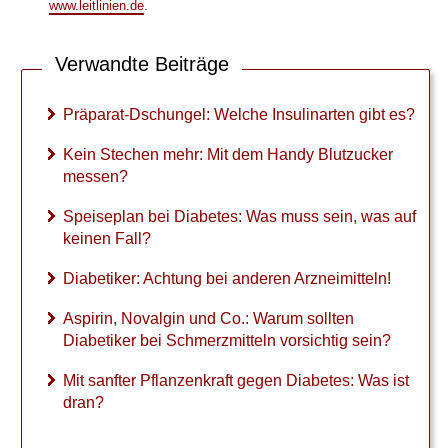
www.leitlinien.de
Hypoglykämie
.
Blutzucker sinkt nach dem
Verwandte Beiträge
Sport
Fußpflege bei Diabetes:
Präparat-Dschungel: Welche Insulinarten gibt es?
Warum so wichtig?
Kein Stechen mehr: Mit dem Handy Blutzucker
Gefährdete Leber
messen?
Speiseplan bei Diabetes: Was muss sein, was auf
Ernährung mit Diabetes
keinen Fall?
Leben mit Diabetes
Diabetiker: Achtung bei anderen Arzneimitteln!
Prognose und Spätfolgen
Aspirin, Novalgin und Co.: Warum sollten
Diabetische Neuropathie
Diabetiker bei Schmerzmitteln vorsichtig sein?
Diabetes und COVID-19
Mit sanfter Pflanzenkraft gegen Diabetes: Was ist
dran?
10 Tipps bei Diabetes