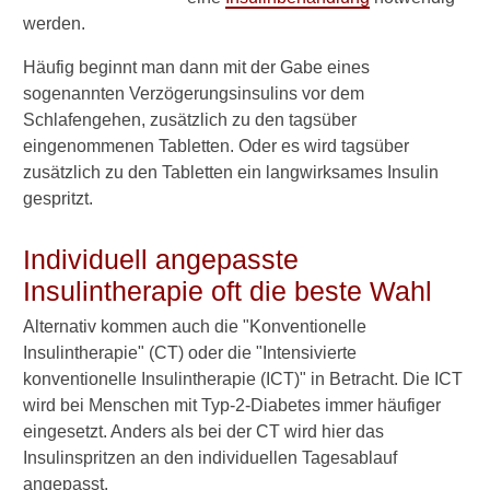
werden.
Grundlagen der
Behandlung
Häufig beginnt man dann mit der Gabe eines
sogenannten Verzögerungsinsulins vor dem
Wann mit Tabletten
Schlafengehen, zusätzlich zu den tagsüber
beginnen?
eingenommenen Tabletten. Oder es wird tagsüber
zusätzlich zu den Tabletten ein langwirksames Insulin
Welches Medikament?
gespritzt.
Metformin
Individuell angepasste
Sulfonylharnstoffe
Insulintherapie oft die beste Wahl
Repaglinid
Alternativ kommen auch die "Konventionelle
DPP-4-Inhibitoren
Insulintherapie" (CT) oder die "Intensivierte
(Gliptine)
konventionelle Insulintherapie (ICT)" in Betracht. Die ICT
wird bei Menschen mit Typ-2-Diabetes immer häufiger
GLP-1-Analoga
eingesetzt. Anders als bei der CT wird hier das
Insulinspritzen an den individuellen Tagesablauf
Glukosidasehemmer
angepasst.