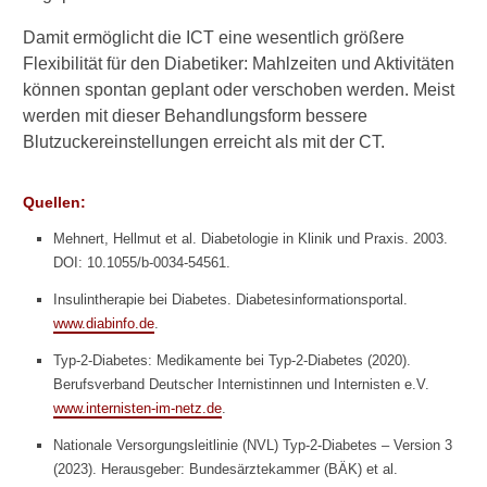
Glitazone
Damit ermöglicht die ICT eine wesentlich größere
Exenatid und Sitagliptin:
Flexibilität für den Diabetiker: Mahlzeiten und Aktivitäten
Gefahr für die
können spontan geplant oder verschoben werden. Meist
Bauchspeicheldrüse?
werden mit dieser Behandlungsform bessere
Blutzuckereinstellungen erreicht als mit der CT.
Insulin
Pflanzliche Wirkstoffe
Quellen:
Mehnert, Hellmut et al. Diabetologie in Klinik und Praxis. 2003.
Andere Medikamente bei
DOI: 10.1055/b-0034-54561.
Diabetes: Aufpassen!
Insulintherapie bei Diabetes. Diabetesinformationsportal.
Achtung: Schmerzmittel
www.diabinfo.de
.
bei Diabetes
Typ-2-Diabetes: Medikamente bei Typ-2-Diabetes (2020).
Diabetiker-Schulungen:
Berufsverband Deutscher Internistinnen und Internisten e.V.
Erstattung
www.internisten-im-netz.de
.
Nationale Versorgungsleitlinie (NVL) Typ-2-Diabetes – Version 3
Diabetes durch Grillen?
(2023). Herausgeber: Bundesärztekammer (BÄK) et al.