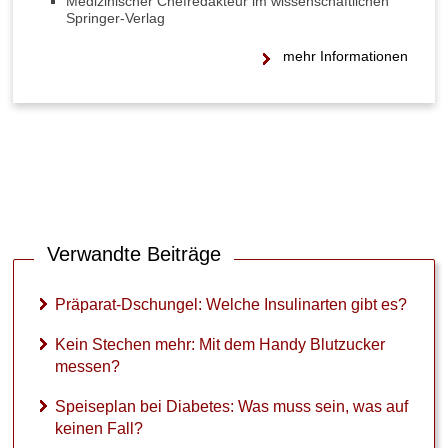
Medizinischer Chefredakteur im wissenschaftlichen
n
Springer-Verlag
a
r
mehr Informationen
t
e
n
g
i
b
t
e
s
Verwandte Beiträge
?
K
Präparat-Dschungel: Welche Insulinarten gibt es?
e
i
Kein Stechen mehr: Mit dem Handy Blutzucker
n
messen?
S
t
Speiseplan bei Diabetes: Was muss sein, was auf
e
keinen Fall?
c