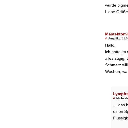
wurde pigme
Liebe Grüße
Mastektomie
#
Angelika
11.0
Hallo,
ich hatte im
alles zügig. 
Schmerz will
Wochen, war 
Lymphs
#
Michael
… das be
einen S
Flüssigk