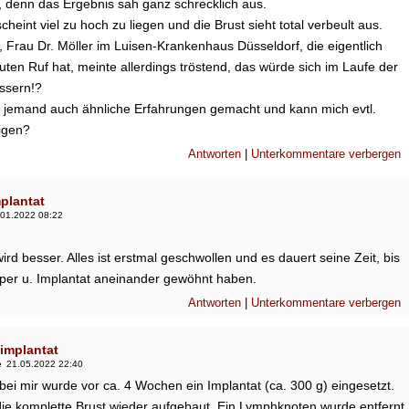
 denn das Ergebnis sah ganz schrecklich aus.
heint viel zu hoch zu liegen und die Brust sieht total verbeult aus.
, Frau Dr. Möller im Luisen-Krankenhaus Düsseldorf, die eigentlich
uten Ruf hat, meinte allerdings tröstend, das würde sich im Laufe der
ssern!?
ht jemand auch ähnliche Erfahrungen gemacht und kann mich evtl.
igen?
Antworten
|
Unterkommentare verbergen
plantat
.01.2022 08:22
wird besser. Alles ist erstmal geschwollen und es dauert seine Zeit, bis
rper u. Implantat aneinander gewöhnt haben.
Antworten
|
Unterkommentare verbergen
implantat
e
21.05.2022 22:40
bei mir wurde vor ca. 4 Wochen ein Implantat (ca. 300 g) eingesetzt.
die komplette Brust wieder aufgebaut. Ein Lymphknoten wurde entfernt