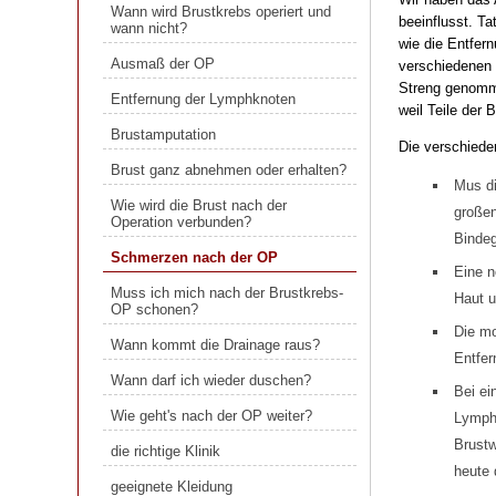
wann nicht?
Wann wird Brustkrebs operiert und
beeinflusst. Ta
wann nicht?
wie die Entfern
Ausmaß der OP
Ausmaß der OP
verschiedenen 
Entfernung der Lymphknoten
Streng genomme
Entfernung der Lymphknoten
weil Teile der B
Brustamputation
Brustamputation
Die verschied
Brust ganz abnehmen oder erhalten?
Brust ganz abnehmen oder erhalten?
Mus di
Wie wird die Brust nach der
Operation verbunden?
Wie wird die Brust nach der
großen
Operation verbunden?
Bindeg
Schmerzen nach der OP
Schmerzen nach der OP
Eine n
Muss ich mich nach der Brustkrebs-
OP schonen?
Muss ich mich nach der Brustkrebs-
Haut u
OP schonen?
Wann kommt die Drainage raus?
Die mo
Wann kommt die Drainage raus?
Entfer
Wann darf ich wieder duschen?
Wann darf ich wieder duschen?
Bei ei
Wie geht's nach der OP weiter?
Wie geht's nach der OP weiter?
Lymphk
die richtige Klinik
Brustw
die richtige Klinik
geeignete Kleidung
heute 
geeignete Kleidung