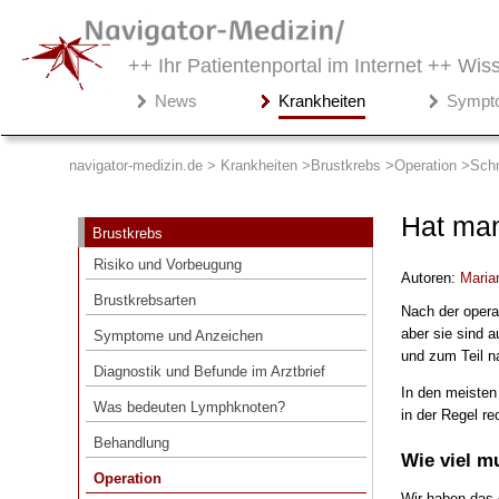
++ Ihr Patientenportal im Internet ++
Wiss
Navigator-
News
Krankheiten
Sympt
Medizin.de
▾
Krankheiten
navigator-medizin.de > Krankheiten
Brustkrebs
Operation
Sch
Brustkrebs
Hat man
Brustkrebs
Risiko und Vorbeugung
Risiko und Vorbeugung
Autoren:
Maria
Brustkrebsarten
Brustkrebsarten
Nach der opera
Symptome und Anzeichen
aber sie sind 
Symptome und Anzeichen
Diagnostik und Befunde im Arztbrief
und zum Teil n
Diagnostik und Befunde im Arztbrief
Was bedeuten Lymphknoten?
In den meisten
Was bedeuten Lymphknoten?
in der Regel re
Behandlung
Behandlung
Wie viel m
Operation
Operation
Wann wird Brustkrebs operiert und
Wir haben das