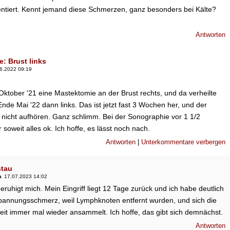
ntiert. Kennt jemand diese Schmerzen, ganz besonders bei Kälte?
Antworten
: Brust links
6.2022 09:19
 Oktober '21 eine Mastektomie an der Brust rechts, und da verheilte
Ende Mai '22 dann links. Das ist jetzt fast 3 Wochen her, und der
 nicht aufhören. Ganz schlimm. Bei der Sonographie vor 1 1/2
soweit alles ok. Ich hoffe, es lässt noch nach.
Antworten
|
Unterkommentare verbergen
tau
a
17.07.2023 14:02
ruhigt mich. Mein Eingriff liegt 12 Tage zurück und ich habe deutlich
pannungsschmerz, weil Lymphknoten entfernt wurden, und sich die
eit immer mal wieder ansammelt. Ich hoffe, das gibt sich demnächst.
Antworten