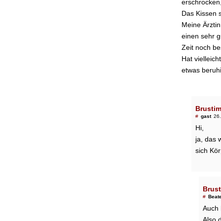
erschrocken,
Das Kissen sc
Meine Ärztin
einen sehr g
Zeit noch be
Hat vielleic
etwas beruh
Brustim
#
gast
26
Hi,
ja, das 
sich Kö
Brust
#
Beat
Auch 
Also 