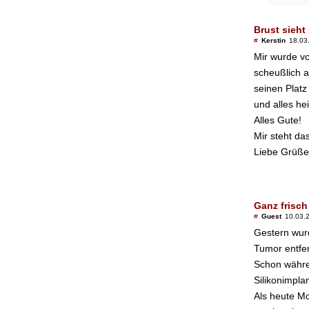
Brust sieht
#
Kerstin
18.03
Mir wurde vo
scheußlich a
seinen Platz
und alles h
Alles Gute!
Mir steht da
Liebe Grüße,
Ganz frisch
#
Guest
10.03.
Gestern wur
Tumor entfe
Schon währe
Silikonimpla
Als heute M