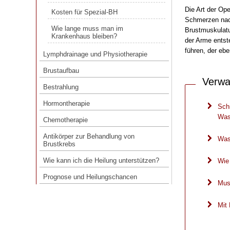
Kosten für Spezial-BH
Die Art der Op
Kosten für Spezial-BH
Schmerzen nach
Wie lange muss man im
Krankenhaus bleiben?
Wie lange muss man im
Brustmuskulatu
Krankenhaus bleiben?
der Arme ents
Lymphdrainage und Physiotherapie
führen, der eb
Lymphdrainage und Physiotherapie
Brustaufbau
Brustaufbau
Bestrahlung
Verwa
Bestrahlung
Hormontherapie
Hormontherapie
Sch
Chemotherapie
Was
Chemotherapie
Antikörper zur Behandlung von
Brustkrebs
Antikörper zur Behandlung von
Was
Brustkrebs
Wie kann ich die Heilung unterstützen?
Wie kann ich die Heilung unterstützen?
Wie
Prognose und Heilungschancen
Prognose und Heilungschancen
Mus
Mit 