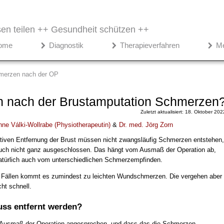
en teilen ++
Gesundheit schützen ++
ome
Diagnostik
Therapieverfahren
M
merzen nach der OP
 nach der Brustamputation Schmerzen
Zuletzt aktualisiert: 18. Oktober 202
nne Válki-Wollrabe
(
Physiotherapeutin
)
&
Dr
. med.
Jörg Zorn
tiven Entfernung der Brust müssen nicht zwangsläufig Schmerzen entstehen,
auch nicht ganz ausgeschlossen. Das hängt vom Ausmaß der Operation ab,
atürlich auch vom unterschiedlichen Schmerzempfinden.
 Fällen kommt es zumindest zu leichten Wundschmerzen. Die vergehen aber
cht schnell.
uss entfernt werden?
 Ausmaß der Operation angesprochen, und dass das die Schmerzen