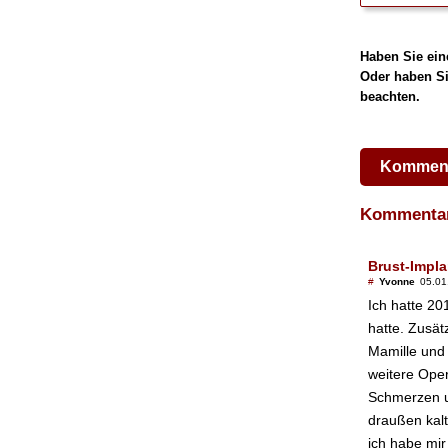
Haben Sie ein
Oder haben Si
beachten.
Komment
Komment
Brust-Impla
#
Yvonne
05.01
Ich hatte 20
hatte. Zusät
Mamille und
weitere Ope
Schmerzen u
draußen kalt
ich habe mir