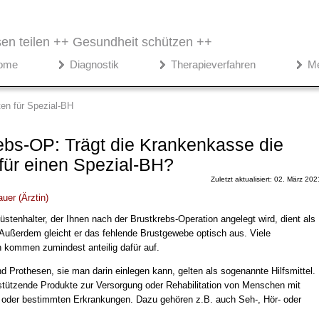
en teilen ++
Gesundheit schützen ++
ome
Diagnostik
Therapieverfahren
M
en für Spezial-BH
ebs-OP: Trägt die Krankenkasse die
für einen Spezial-BH?
Zuletzt aktualisiert: 02. März 202
auer
(
Ärztin
)
üstenhalter, der Ihnen nach der Brustkrebs-Operation angelegt wird, dient als
ußerdem gleicht er das fehlende Brustgewebe optisch aus. Viele
kommen zumindest anteilig dafür auf.
 Prothesen, sie man darin einlegen kann, gelten als sogenannte Hilfsmittel.
stützende Produkte zur Versorgung oder Rehabilitation von Menschen mit
oder bestimmten Erkrankungen. Dazu gehören z.B. auch Seh-, Hör- oder