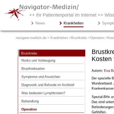
++ Ihr Patientenportal im Internet ++
Wiss
Navigator-
News
Krankheiten
Sympt
Medizin.de
▾
Krankheiten
navigator-medizin.de > Krankheiten
Brustkrebs
Operation
Kost
Brustkrebs
Brustkr
Brustkrebs
Risiko und Vorbeugung
Kosten 
Risiko und Vorbeugung
Brustkrebsarten
Brustkrebsarten
Autorin:
Eva B
Symptome und Anzeichen
Symptome und Anzeichen
Der spezielle B
Diagnostik und Befunde im Arztbrief
Wundverband. A
Diagnostik und Befunde im Arztbrief
Krankenkassen 
Was bedeuten Lymphknoten?
Was bedeuten Lymphknoten?
Spezial-BHs und
Behandlung
Behandlung
Das sind unter
Operation
Behinderungen 
Operation
Gehhilfen.
Wann wird Brustkrebs operiert und