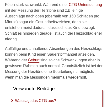
Föten stark schwankt. Während einer
CTG-Untersuchung
Rauchen in der
mit der Messung der Herztöne sind z.B. einige
Schwangerschaft
Ausschläge nach oben (oberhalb von 160 Schlägen pro
Minute) sogar ein Gesundheitszeichen, denn sie
Sex in der Schwangerschaft
entstehen meist dadurch, dass sich das Kind bewegt.
Sodbrennen in der
Schläft es hingegen gerade, ist auch der Herzschlag eher
Schwangerschaft
niedrig.
Blutungen in der
Auffällige und anhaltende Absenkungen des Herzschlags
Schwangerschaft
können beim Kind einen Sauerstoffmangel anzeigen.
Während der
Geburt
sind solche Schwankungen aber in
CTG-Werte
gewissem Rahmen auch normal. Grundsätzlich ist bei der
Messung der Herztöne eine Beurteilung nur möglich,
Was ist ein CTG?
wenn man die Messungen mehrmals wiederholt.
Was sagt das CTG aus?
Verwandte Beiträge
Herztöne ab wann?
Was sagt das CTG aus?
Wie schnell schlägt das