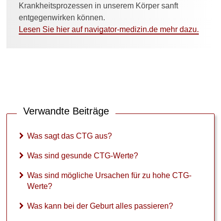
ü
Krankheitsprozessen in unserem Körper sanft
r
entgegenwirken können.
z
Lesen Sie hier auf navigator-medizin.de mehr dazu.
u
h
o
h
e
C
T
G
Verwandte Beiträge
-
W
e
Was sagt das CTG aus?
r
t
Was sind gesunde CTG-Werte?
e
?
Was sind mögliche Ursachen für zu hohe CTG-
Werte?
W
a
Was kann bei der Geburt alles passieren?
s
k