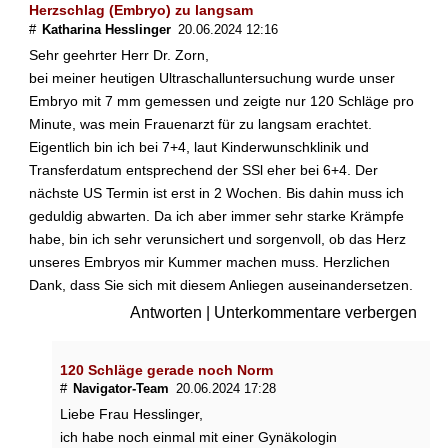
Herzschlag (Embryo) zu langsam
Einlagerung von
#
Katharina Hesslinger
20.06.2024 12:16
Nabelschnurblut
Sehr geehrter Herr Dr. Zorn,
bei meiner heutigen Ultraschalluntersuchung wurde unser
Eileiterschwangerschaft
Embryo mit 7 mm gemessen und zeigte nur 120 Schläge pro
Placenta praevia
Minute, was mein Frauenarzt für zu langsam erachtet.
Eigentlich bin ich bei 7+4, laut Kinderwunschklinik und
Präeklampsie
Transferdatum entsprechend der SSl eher bei 6+4. Der
nächste US Termin ist erst in 2 Wochen. Bis dahin muss ich
Fehlgeburt
geduldig abwarten. Da ich aber immer sehr starke Krämpfe
habe, bin ich sehr verunsichert und sorgenvoll, ob das Herz
Abtreibung
unseres Embryos mir Kummer machen muss. Herzlichen
10 Tipps für die
Dank, dass Sie sich mit diesem Anliegen auseinandersetzen.
Schwangerschaft
Antworten
|
Unterkommentare verbergen
Leitlinien-Empfehlungen
120 Schläge gerade noch Norm
#
Navigator-Team
20.06.2024 17:28
Verwandte Beiträge
Liebe Frau Hesslinger,
ich habe noch einmal mit einer Gynäkologin