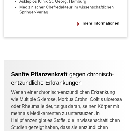
Asklepios Klinik St. Georg, Hamburg
s
Medizinischer Chefredakteur im wissenschaftlichen
s
Springer-Verlag
i
n
mehr Informationen
d
m
ö
g
l
i
c
h
Sanfte Pflanzenkraft
gegen chronisch-
e
U
entzündliche Erkrankungen
r
s
Wer an einer chronisch-entzündlichen Erkrankung
a
wie Multiple Sklerose, Morbus Crohn, Colitis ulcerosa
c
oder Rheuma leidet, tut gut daran, seinen Körper mit
h
mehr als Medikamenten zu unterstützen. In
e
Heilpflanzen gibt es Stoffe, die in wissenschaftlichen
n
f
Studien gezeigt haben, dass sie entzündlichen