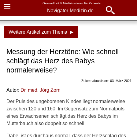
Gesundheit & Medizinwissen für Patienten
Navigator-Medizin.de
Navigator-
Navigator-Medizin.de
Medizin.de
Weitere Artikel zum Thema ▶
▾
► News
Gesundheitsthemen
Messung der Herztöne: Wie schnell
► Krankheiten
Schwangerschaft
schlägt das Herz des Babys
► Diagnostik & Laborwerte
Alle Fragen, alle Antworten
normalerweise?
Bin ich schwanger?
Zuletzt aktualisiert: 03. März 2021
► Therapieverfahren
Autor:
Dr. med.
Jörg Zorn
Schwangerschaftstest
► Medikamente
Der Puls des ungeborenen Kindes liegt normalerweise
Ernährung
zwischen 120 und 160. Im Gegensatz zum Normalpuls
► Gesundheitsthemen
Übelkeit in der
eines Erwachsenen schlägt das Herz des Babys im
Schwangerschaft
Mutterbauch also doppelt so schnell.
Gewichtszunahme
Dabei ist es durchaus normal, dass der Herzschlag des