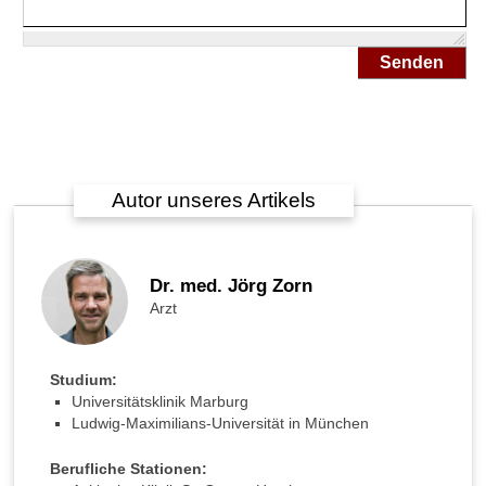
i
n
d
Senden
g
e
s
u
n
d
e
Autor unseres Artikels
C
T
G
-
Dr. med. Jörg Zorn
W
Arzt
e
r
t
Studium:
e
Universitätsklinik Marburg
?
Ludwig-Maximilians-Universität in München
W
Berufliche Stationen:
a