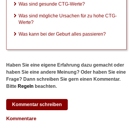
Herz des Babys
Was sind gesunde CTG-Werte?
normalerweise?
Was sind mögliche Ursachen für zu hohe CTG-
gesunde CTG-Werte
Werte?
zu hohe CTG-Werte
Was kann bei der Geburt alles passieren?
Bewertung
Rhesusfaktor
Haben Sie eine eigene Erfahrung dazu gemacht oder
Geburt
haben Sie eine andere Meinung? Oder haben Sie eine
Kaiserschnitt
Frage? Dann schreiben Sie gern einen Kommentar.
Bitte
Regeln
beachten.
Wochenbett
Stillen
Kommentar schreiben
Frühgeburt
Kommentare
Schwangerschaftsdiabetes