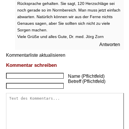
W
Rücksprache gehalten. Sie sagt, 120 Herzschläge sei
a
noch gerade so im Normbereich. Man muss jetzt einfach
s
abwarten. Natürlich können wir aus der Ferne nichts
s
Genaues sagen, aber Sie sollten sich nicht zu viele
a
Sorgen machen.
g
Viele Grüße und alles Gute, Dr. med. Jörg Zorn
t
d
Antworten
a
s
Kommentarliste aktualisieren
C
Kommentar schreiben
T
G
Name (Pflichtfeld)
a
Betreff (Pflichtfeld)
u
s
?
W
a
s
s