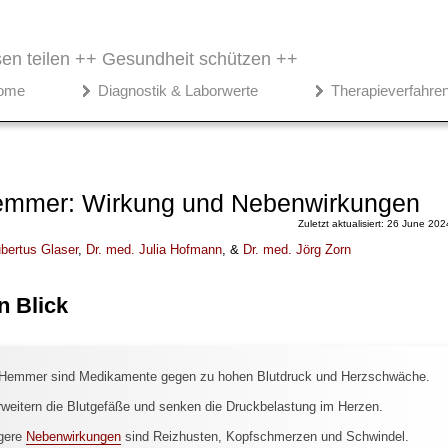
en teilen ++
Gesundheit schützen ++
ome
Diagnostik & Laborwerte
Therapieverfahre
mmer: Wirkung und Nebenwirkungen
Zuletzt aktualisiert: 26 June 202
bertus Glaser
,
Dr
. med.
Julia Hofmann
, &
Dr
. med.
Jörg Zorn
n Blick
emmer sind Medikamente gegen zu hohen Blutdruck und Herzschwäche.
rweitern die Blutgefäße und senken die Druckbelastung im Herzen.
gere
Nebenwirkungen
sind Reizhusten, Kopfschmerzen und Schwindel.