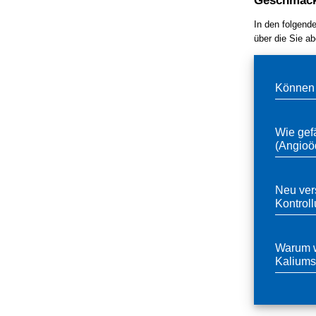
Geschmack
In den folgend
über die Sie ab
Können 
Wie gef
(Angio
Neu ver
Kontrol
Warum w
Kaliums