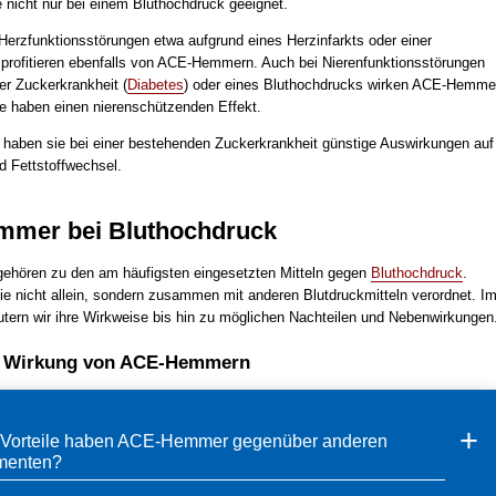
e nicht nur bei einem Bluthochdruck geeignet.
erzfunktionsstörungen etwa aufgrund eines Herzinfarkts oder einer
rofitieren ebenfalls von ACE-Hemmern. Auch bei Nierenfunktionsstörungen
r Zuckerkrankheit (
Diabetes
) oder eines Bluthochdrucks wirken ACE-Hemme
ie haben einen nierenschützenden Effekt.
 haben sie bei einer bestehenden Zuckerkrankheit günstige Auswirkungen auf
d Fettstoffwechsel.
mer bei Bluthochdruck
hören zu den am häufigsten eingesetzten Mitteln gegen
Bluthochdruck
.
ie nicht allein, sondern zusammen mit anderen Blutdruckmitteln verordnet. I
utern wir ihre Wirkweise bis hin zu möglichen Nachteilen und Nebenwirkungen
r Wirkung von ACE-Hemmern
Vorteile haben ACE-Hemmer gegenüber anderen
menten?