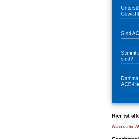
Unterst
Gewich
Sind AC
Stimmt 
sind?
Darf man
ACE-He
Hier ist al
Wann dürfen A