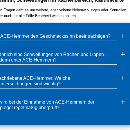
ssinn, Schwellungen im Rachenbereich, Kaliumwerte
en Fragen geht es um weitere, eher seltene Nebenwirkungen oder Kontrollen,
er auch für alle Fälle Bescheid wissen sollten.
ACE-Hemmer den Geschmackssinn beeinträchtigen?
ährlich sind Schwellungen von Rachen und Lippen
ödem) unter ACE-Hemmern?
schriebene ACE-Hemmer: Welche
luntersuchungen sind wichtig?
ird bei der Einnahme von ACE-Hemmern der
piegel regelmäßig überprüft?