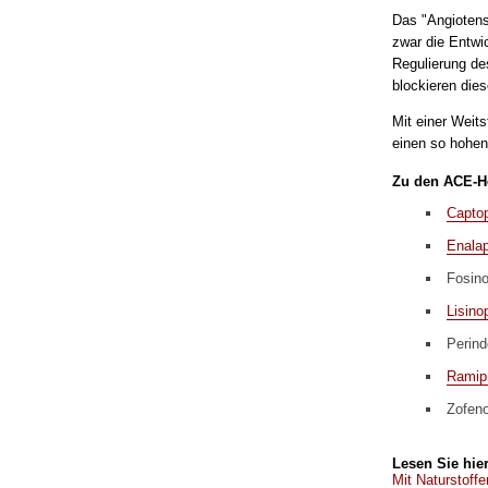
Das "Angiotens
zwar die Entwic
Regulierung de
blockieren die
Mit einer Weits
einen so hohen 
Zu den ACE-H
Captop
Enalap
Fosino
Lisinop
Perind
Ramipr
Zofeno
Lesen Sie hier
Mit Naturstoff