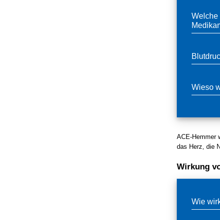
Welche 
Medika
Blutdru
Wieso w
ACE-Hemmer wir
das Herz, die 
Wirkung v
Wie wir