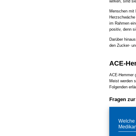
wirken, sind si
Menschen mit H
Herzschwäche p
im Rahmen eine
positiv, denn s
Darüber hinaus
den Zucker- un
ACE-Hem
ACE-Hemmer ge
Meist werden s
Folgenden erlä
Fragen zu
Welche 
Medika