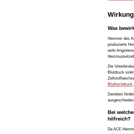
Wirkung
Was bewir
Hemmer des An
produzierte Ho
wirkt Angioten
Herzmuskelzell
Die Unterbindu
Blutdruck sink
Zellstoffwechs
Bluthochdruck
Daneben förder
ausgeschieden 
Bei welch
hilfreich?
Da ACE-Hemmer