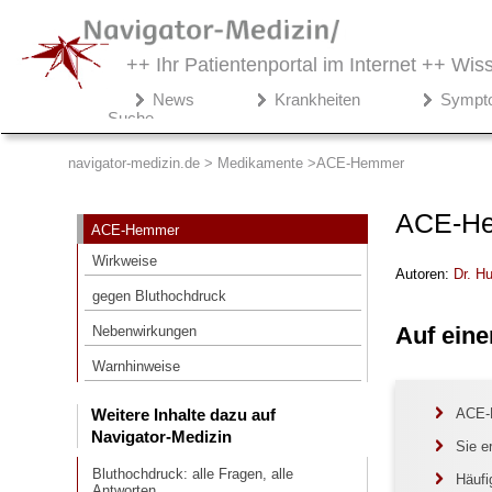
++ Ihr Patientenportal im Internet ++
Wiss
Navigator-
News
Krankheiten
Sympt
Medizin.de
Suche
▾
Medikamente
navigator-medizin.de > Medikamente
ACE-Hemmer
ACE-Hemmer
ACE-He
ACE-Hemmer
Wirkweise
Wirkweise
Autoren:
Dr
.
Hu
gegen Bluthochdruck
gegen Bluthochdruck
Nebenwirkungen
Auf eine
Nebenwirkungen
Warnhinweise
Warnhinweise
Weitere Inhalte dazu auf
ACE-H
Weitere Inhalte dazu auf
Navigator-Medizin
Navigator-Medizin
Sie e
Bluthochdruck: alle Fragen, alle
Antworten
Bluthochdruck: alle Fragen, alle
Häufi
Antworten