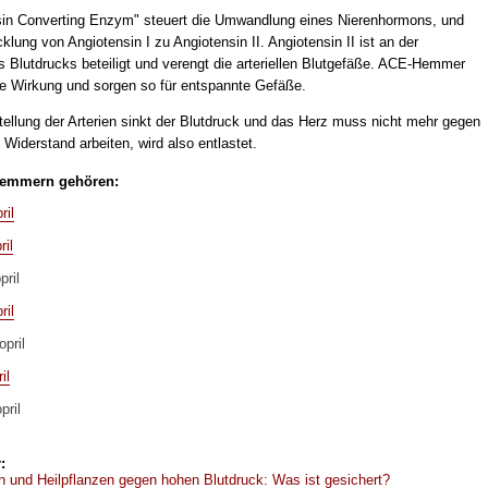
in Converting Enzym" steuert die Umwandlung eines Nierenhormons, und
klung von Angiotensin I zu Angiotensin II. Angiotensin II ist an der
s Blutdrucks beteiligt und verengt die arteriellen Blutgefäße. ACE-Hemmer
se Wirkung und sorgen so für entspannte Gefäße.
tellung der Arterien sinkt der Blutdruck und das Herz muss nicht mehr gegen
Widerstand arbeiten, wird also entlastet.
emmern gehören:
ril
ril
pril
ril
opril
il
pril
:
en und Heilpflanzen gegen hohen Blutdruck: Was ist gesichert?