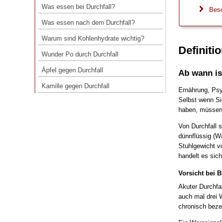
Was essen bei Durchfall?
Beso
Was essen nach dem Durchfall?
Was essen nach dem Durchfall?
Warum sind Kohlenhydrate wichtig?
Warum sind Kohlenhydrate wichtig?
Wunder Po durch Durchfall
Definiti
Wunder Po durch Durchfall
Äpfel gegen Durchfall
Äpfel gegen Durchfall
Ab wann ist
Kamille gegen Durchfall
Kamille gegen Durchfall
Ernährung, Psy
Selbst wenn Si
haben, müssen
Von Durchfall 
dünnflüssig (W
Stuhlgewicht v
handelt es sic
Vorsicht bei B
Akuter Durchfal
auch mal drei 
chronisch beze