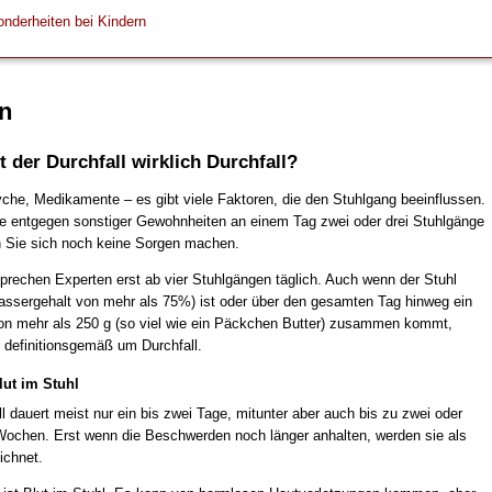
nderheiten bei Kindern
on
 der Durchfall wirklich Durchfall?
che, Medikamente – es gibt viele Faktoren, die den Stuhlgang beeinflussen.
e entgegen sonstiger Gewohnheiten an einem Tag zwei oder drei Stuhlgänge
 Sie sich noch keine Sorgen machen.
sprechen Experten erst ab vier Stuhlgängen täglich. Auch wenn der Stuhl
assergehalt von mehr als 75%) ist oder über den gesamten Tag hinweg ein
on mehr als 250 g (so viel wie ein Päckchen Butter) zusammen kommt,
h definitionsgemäß um Durchfall.
lut im Stuhl
l dauert meist nur ein bis zwei Tage, mitunter aber auch bis zu zwei oder
Wochen. Erst wenn die Beschwerden noch länger anhalten, werden sie als
ichnet.