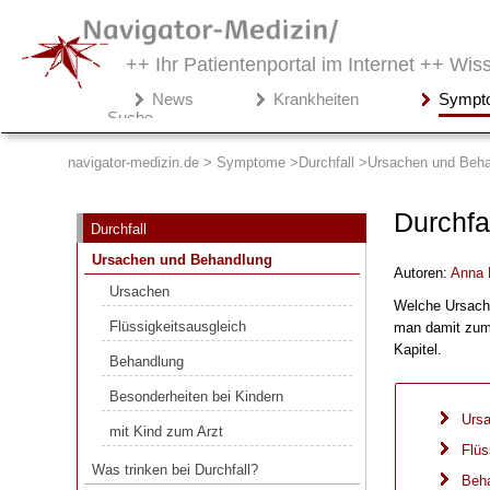
++ Ihr Patientenportal im Internet ++
Wiss
Navigator-
News
Krankheiten
Sympt
Medizin.de
Suche
▾
Symptome
navigator-medizin.de > Symptome
Durchfall
Ursachen und Beha
Durchfall
Durchfa
Durchfall
Ursachen und Behandlung
Ursachen und Behandlung
Autoren:
Anna 
Ursachen
Ursachen
Welche Ursach
Flüssigkeitsausgleich
Flüssigkeitsausgleich
man damit zum 
Behandlung
Kapitel.
Behandlung
Besonderheiten bei Kindern
Besonderheiten bei Kindern
mit Kind zum Arzt
Urs
mit Kind zum Arzt
Flüs
Was trinken bei Durchfall?
Was trinken bei Durchfall?
Beh
Was essen bei Durchfall?