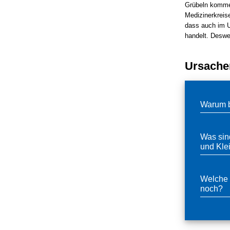
Grübeln kommen
Medizinerkreise
dass auch im U
handelt. Desweg
Ursache
Warum b
Was sind
und Kle
Welche n
noch?