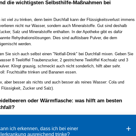
nd die wichtigsten Selbsthilfe-Maßnahmen bei
ist viel zu trinken, denn beim Durchfall kann der Flüssigkeitsverlust immens
verlieren nicht nur Wasser, sondern auch Mineralstoffe. Gut sind deshalb
ucker, Salz und Mineralstoffe enthalten. In der Apotheke gibt es dafür
nannte Rehydrationslösungen. Dies sind auflösbare Pulver, die dem
igemischt werden.
en Sie sich auch selbst einen "Notfall-Drink" bei Durchfall mixen. Geben Sie
kwasser 8 Teelöffel Traubenzucker, 2 gestrichene Teelöffel Kochsalz und 3
ulver. Klingt grausig, schmeckt auch nicht sonderlich, hilft aber sehr.
oll: Fruchtsäfte trinken und Bananen essen.
iv, aber besser als nichts und auch besser als reines Wasser: Cola und
 Flüssigkeit, Zucker und Salz).
eidelbeeren oder Wärmflasche: was hilft am besten
hfall?
ann ich erkennen, dass ich bei einer
llerkrankung ausreichend trinke?