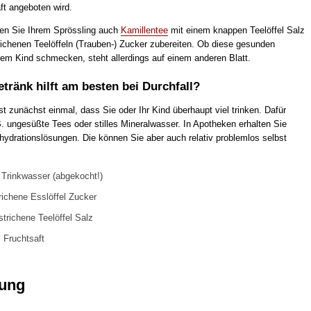
ft angeboten wird.
nen Sie Ihrem Sprössling auch
Kamillentee
mit einem knappen Teelöffel Salz
richenen Teelöffeln (Trauben-) Zucker zubereiten. Ob diese gesunden
hrem Kind schmecken, steht allerdings auf einem anderen Blatt.
tränk hilft am besten bei Durchfall?
t zunächst einmal, dass Sie oder Ihr Kind überhaupt viel trinken. Dafür
. ungesüßte Tees oder stilles Mineralwasser. In Apotheken erhalten Sie
ydrationslösungen. Die können Sie aber auch relativ problemlos selbst
r Trinkwasser (abgekocht!)
richene Esslöffel Zucker
strichene Teelöffel Salz
 Fruchtsaft
ung