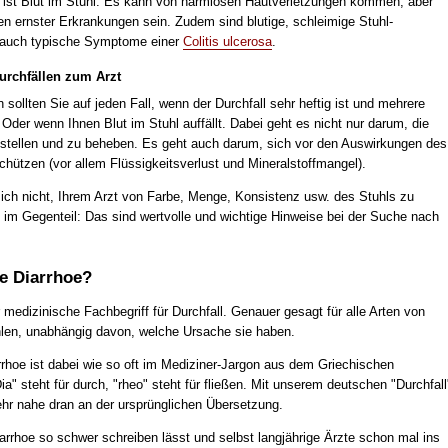
 ist Blut im Stuhl. Es kann von harmlosen Hautverletzungen kommen, aber
en ernster Erkrankungen sein. Zudem sind blutige, schleimige Stuhl-
 auch typische Symptome einer
Colitis ulcerosa
.
Durchfällen zum Arzt
sollten Sie auf jeden Fall, wenn der Durchfall sehr heftig ist und mehrere
Oder wenn Ihnen Blut im Stuhl auffällt. Dabei geht es nicht nur darum, die
stellen und zu beheben. Es geht auch darum, sich vor den Auswirkungen des
chützen (vor allem Flüssigkeitsverlust und Mineralstoffmangel).
ch nicht, Ihrem Arzt von Farbe, Menge, Konsistenz usw. des Stuhls zu
 im Gegenteil: Das sind wertvolle und wichtige Hinweise bei der Suche nach
ne Diarrhoe?
r medizinische Fachbegriff für Durchfall. Genauer gesagt für alle Arten von
len, unabhängig davon, welche Ursache sie haben.
rrhoe ist dabei wie so oft im Mediziner-Jargon aus dem Griechischen
" steht für durch, "rheo" steht für fließen. Mit unserem deutschen "Durchfall
ehr nahe dran an der ursprünglichen Übersetzung.
arrhoe so schwer schreiben lässt und selbst langjährige Ärzte schon mal ins