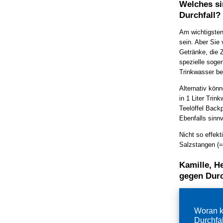
Welches si
Durchfall?
Am wichtigsten 
sein. Aber Sie 
Getränke, die Z
spezielle soge
Trinkwasser be
Alternativ könn
in 1 Liter Trin
Teelöffel Backp
Ebenfalls sinnv
Nicht so effekt
Salzstangen (=
Kamille, H
gegen Durc
Woran k
Durchfa