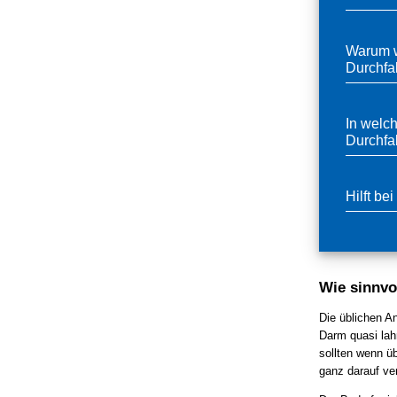
Warum w
Durchfal
In welc
Durchfal
Hilft be
Wie sinnvo
Die üblichen A
Darm quasi lah
sollten wenn üb
ganz darauf ve