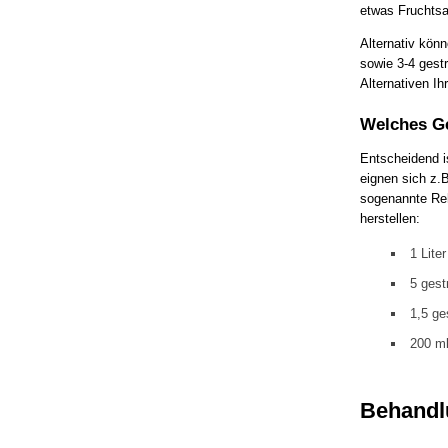
etwas Fruchtsa
Alternativ kön
sowie 3-4 gest
Alternativen I
Welches Ge
Entscheidend is
eignen sich z.B
sogenannte Reh
herstellen:
1 Lite
5 gest
1,5 ge
200 ml
Behandl