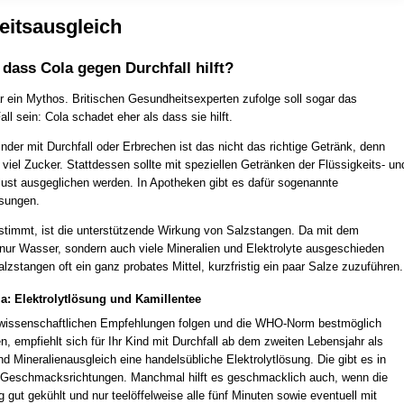
eitsausgleich
 dass Cola gegen Durchfall hilft?
ar ein Mythos. Britischen Gesundheitsexperten zufolge soll sogar das
all sein: Cola schadet eher als dass sie hilft.
inder mit Durchfall oder Erbrechen ist das nicht das richtige Getränk, denn
 viel Zucker. Stattdessen sollte mit speziellen Getränken der Flüssigkeits- un
rlust ausgeglichen werden. In Apotheken gibt es dafür sogenannte
sungen.
timmt, ist die unterstützende Wirkung von Salzstangen. Da mit dem
t nur Wasser, sondern auch viele Mineralien und Elektrolyte ausgeschieden
lzstangen oft ein ganz probates Mittel, kurzfristig ein paar Salze zuzuführen.
la: Elektrolytlösung und Kamillentee
wissenschaftlichen Empfehlungen folgen und die WHO-Norm bestmöglich
n, empfiehlt sich für Ihr Kind mit Durchfall ab dem zweiten Lebensjahr als
nd Mineralienausgleich eine handelsübliche Elektrolytlösung. Die gibt es in
Geschmacksrichtungen. Manchmal hilft es geschmacklich auch, wenn die
g gut gekühlt und nur teelöffelweise alle fünf Minuten sowie eventuell mit