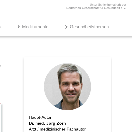
Unter Schirmherrschaft der
Deutschen Gesellschaft für Gesundheit e.V.
n
Medikamente
Gesundheitsthemen
2
Haupt-Autor
Dr. med. Jörg Zorn
Arzt / medizinischer Fachautor