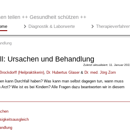
en teilen ++
Gesundheit schützen ++
ome
Diagnostik & Laborwerte
Therapieverfahre
ndlung
ll: Ursachen und Behandlung
Zuletzt aktualisiert: 11. Januar 202
Brockdorff
(
Heilpraktikerin
)
,
Dr
.
Hubertus Glaser
&
Dr
. med.
Jörg Zorn
en kann Durchfall haben? Was kann man selbst dagegen tun, wann muss
Arzt? Wie ist es bei Kindern? Alle Fragen dazu beantworten wir in diesem
achen
sigkeitsausgleich
andlung