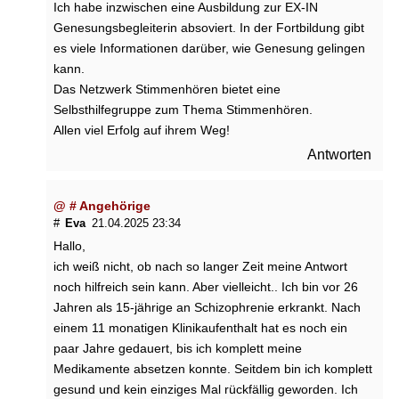
Ich habe inzwischen eine Ausbildung zur EX-IN
a
Genesungsbegleiterin absoviert. In der Fortbildung gibt
s
h
es viele Informationen darüber, wie Genesung gelingen
a
kann.
b
Das Netzwerk Stimmenhören bietet eine
e
Selbsthilfegruppe zum Thema Stimmenhören.
n
Allen viel Erfolg auf ihrem Weg!
O
m
Antworten
e
g
@ # Angehörige
a
#
Eva
21.04.2025 23:34
-
3
Hallo,
-
ich weiß nicht, ob nach so langer Zeit meine Antwort
F
noch hilfreich sein kann. Aber vielleicht.. Ich bin vor 26
e
Jahren als 15-jährige an Schizophrenie erkrankt. Nach
t
einem 11 monatigen Klinikaufenthalt hat es noch ein
t
paar Jahre gedauert, bis ich komplett meine
s
ä
Medikamente absetzen konnte. Seitdem bin ich komplett
u
gesund und kein einziges Mal rückfällig geworden. Ich