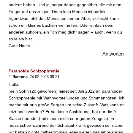
e
andere haben. Und ja, sogar denen gegenüber, die mit dem
m
Finger auf uns zeigen. Denn kein Mensch ist perfekt.
W
a
Irgendwas fehlt den Menschen immer. Aber, vielleicht kann
h
schon ein kleines Lächeln viel helfen. Oder einfach dem
n
anderen zuhören, ein "ich mag dich" sagen – auch, wenn du
u
so lalala bist.
m
Gute Nacht
g
e
Antworten
h
e
Paranoide Schizophrenie
n
#
Ramona
24.02.2023 09:21
?
Hallo,
S
mein Sohn (20 geworden) leidet seit Juli 2022 an paranoider
o
Schizophrenie mit Wahnvorstellungen und Stimmenhören. Ich
l
mache mir nun große Sorgen um seine Zukunft. Was kann er
l
jetzt noch werden? Er hat keine Ausbildung, hat nur die 9.
t
Klasse beendet (mit einem nicht sehr guten Zeugnis). Er
e
m
muss schon während der Schulzeit krank gewesen sein, aber
a
wir haben nichts mitbekommen. Alles wegen des jahrelangen