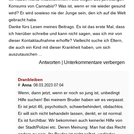
n
Konsums von Cannabis!? Was ist, wenn er nie wieder gesund
m
wird? Er wird sowieso nie der Junge sein, den ich auf die Welt
i
gebracht habe.
t
Danke fürs Lesen meines Beitrags. Es ist das erste Mal, dass
S
c
ich hierüber schreibe und kann nicht sagen, was ich mir von
h
dieser Kontaktaufnahme erhoffe? Vielleicht suche ich Eltern,
i
die auch ein Kind mit dieser Krankheit haben, um sich
z
auszutauschen ...
o
Antworten
|
Unterkommentare verbergen
p
h
r
Dranbleiben
e
#
Anna
08.03.2023 07:04
n
Wenn, dann jetzt, wenn er noch so jung ist, unbedingt
i
e
Hilfe suchen! Bei meinem Bruder haben wir es verpasst.
ü
Er ist jetzt 46, psychotisch, schwerbehindert, obdachlos.
b
Er will sich nicht behandeln lassen, denkt, er ist normal.
e
Es ist furchtbar. Wir bekommen auch keinerlei Hilfe von
r
der Stadt/Polizei etc. Deren Meinung: Man hat das Recht
h