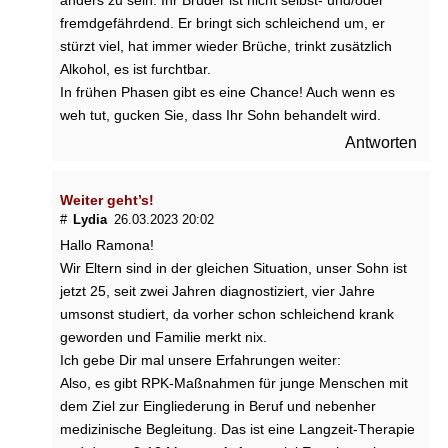
anders zu sein. Ihr Bruder ist nicht selbst- und/oder
a
u
fremdgefährdend. Er bringt sich schleichend um, er
p
stürzt viel, hat immer wieder Brüche, trinkt zusätzlich
t
Alkohol, es ist furchtbar.
K
In frühen Phasen gibt es eine Chance! Auch wenn es
i
weh tut, gucken Sie, dass Ihr Sohn behandelt wird.
n
Antworten
d
e
r
Weiter geht’s!
b
#
Lydia
26.03.2023 20:02
e
k
Hallo Ramona!
o
Wir Eltern sind in der gleichen Situation, unser Sohn ist
m
jetzt 25, seit zwei Jahren diagnostiziert, vier Jahre
m
umsonst studiert, da vorher schon schleichend krank
e
geworden und Familie merkt nix.
n
Ich gebe Dir mal unsere Erfahrungen weiter:
?
Also, es gibt RPK-Maßnahmen für junge Menschen mit
dem Ziel zur Eingliederung in Beruf und nebenher
medizinische Begleitung. Das ist eine Langzeit-Therapie