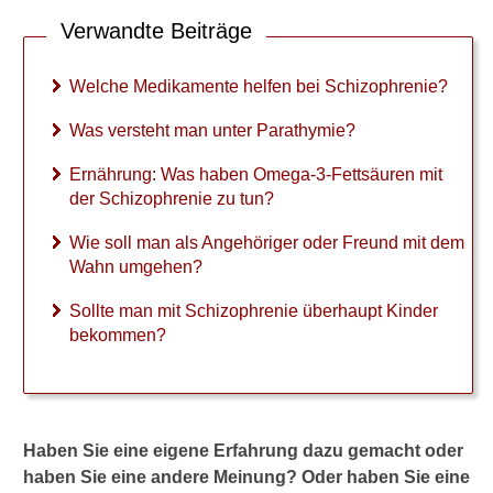
Verwandte Beiträge
Normaler Beruf möglich?
Wissenswertes für Familie
Welche Medikamente helfen bei Schizophrenie?
und Freunde
Was versteht man unter Parathymie?
Weiß ein Patient, dass er
Ernährung: Was haben Omega-3-Fettsäuren mit
schizophren ist?
der Schizophrenie zu tun?
Umgang mit Schizophrenie-
Wie soll man als Angehöriger oder Freund mit dem
Kranken
Wahn umgehen?
Sind Menschen mit
Sollte man mit Schizophrenie überhaupt Kinder
Schizophrenie gefährlich?
bekommen?
Hilfe durch Angehörige und
Freunde
Was tun bei Nichteinnahme
Haben Sie eine eigene Erfahrung dazu gemacht oder
der Medikamente?
haben Sie eine andere Meinung? Oder haben Sie eine