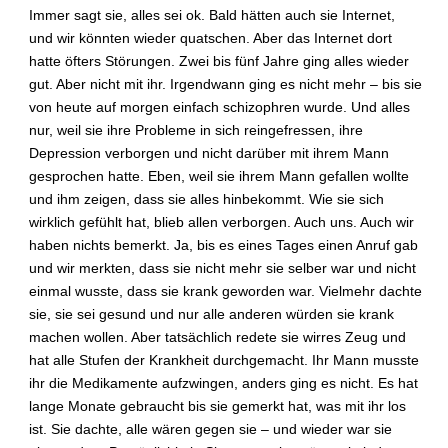
Immer sagt sie, alles sei ok. Bald hätten auch sie Internet,
u
t
und wir könnten wieder quatschen. Aber das Internet dort
u
hatte öfters Störungen. Zwei bis fünf Jahre ging alles wieder
n
gut. Aber nicht mit ihr. Irgendwann ging es nicht mehr – bis sie
?
von heute auf morgen einfach schizophren wurde. Und alles
nur, weil sie ihre Probleme in sich reingefressen, ihre
W
Depression verborgen und nicht darüber mit ihrem Mann
i
e
gesprochen hatte. Eben, weil sie ihrem Mann gefallen wollte
s
und ihm zeigen, dass sie alles hinbekommt. Wie sie sich
o
wirklich gefühlt hat, blieb allen verborgen. Auch uns. Auch wir
l
haben nichts bemerkt. Ja, bis es eines Tages einen Anruf gab
l
und wir merkten, dass sie nicht mehr sie selber war und nicht
m
einmal wusste, dass sie krank geworden war. Vielmehr dachte
a
sie, sie sei gesund und nur alle anderen würden sie krank
n
a
machen wollen. Aber tatsächlich redete sie wirres Zeug und
l
hat alle Stufen der Krankheit durchgemacht. Ihr Mann musste
s
ihr die Medikamente aufzwingen, anders ging es nicht. Es hat
A
lange Monate gebraucht bis sie gemerkt hat, was mit ihr los
n
ist. Sie dachte, alle wären gegen sie – und wieder war sie
g