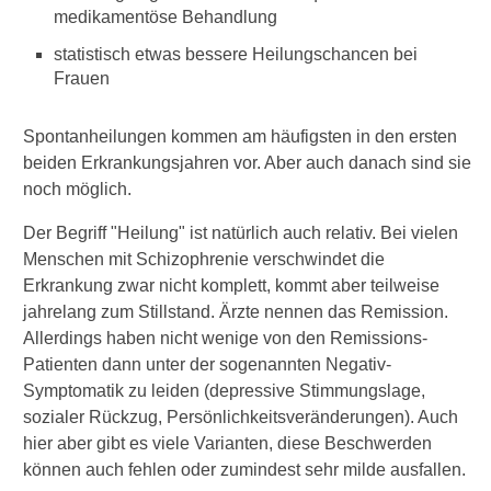
medikamentöse Behandlung
Medikamentöse Therapie
statistisch etwas bessere Heilungschancen bei
Frauen
Nebenwirkungen der
Medikamente
Spontanheilungen kommen am häufigsten in den ersten
Psychotherapie
beiden Erkrankungsjahren vor. Aber auch danach sind sie
noch möglich.
Soziotherapie
Der Begriff "Heilung" ist natürlich auch relativ. Bei vielen
Elektrokrampftherapie
Menschen mit Schizophrenie verschwindet die
Alternativtherapie
Erkrankung zwar nicht komplett, kommt aber teilweise
jahrelang zum Stillstand. Ärzte nennen das Remission.
Cannabidiol gegen
Allerdings haben nicht wenige von den Remissions-
Schizophrenie?
Patienten dann unter der sogenannten Negativ-
Symptomatik zu leiden (depressive Stimmungslage,
Leben mit Schizophrenie
sozialer Rückzug, Persönlichkeitsveränderungen). Auch
Rauchen und Schizophrenie
hier aber gibt es viele Varianten, diese Beschwerden
können auch fehlen oder zumindest sehr milde ausfallen.
Autofahren mit Schizophrenie