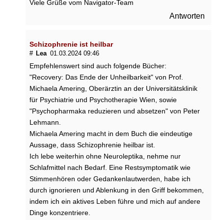
P
Viele Grüße vom Navigator-Team
a
Antworten
r
a
t
Schizophrenie ist heilbar
h
#
Lea
01.03.2024 09:46
y
Empfehlenswert sind auch folgende Bücher:
m
"Recovery: Das Ende der Unheilbarkeit" von Prof.
i
Michaela Amering, Oberärztin an der Universitätsklinik
e
?
für Psychiatrie und Psychotherapie Wien, sowie
"Psychopharmaka reduzieren und absetzen" von Peter
E
Lehmann.
r
Michaela Amering macht in dem Buch die eindeutige
n
Aussage, dass Schizophrenie heilbar ist.
ä
Ich lebe weiterhin ohne Neuroleptika, nehme nur
h
r
Schlafmittel nach Bedarf. Eine Restsymptomatik wie
u
Stimmenhören oder Gedankenlautwerden, habe ich
n
durch ignorieren und Ablenkung in den Griff bekommen,
g
indem ich ein aktives Leben führe und mich auf andere
:
Dinge konzentriere.
W