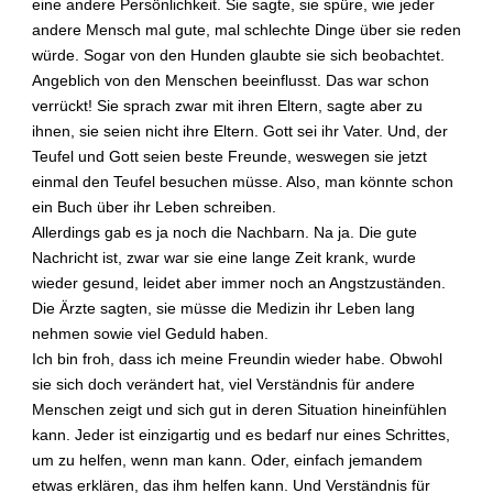
eine andere Persönlichkeit. Sie sagte, sie spüre, wie jeder
e
andere Mensch mal gute, mal schlechte Dinge über sie reden
h
ö
würde. Sogar von den Hunden glaubte sie sich beobachtet.
r
Angeblich von den Menschen beeinflusst. Das war schon
i
verrückt! Sie sprach zwar mit ihren Eltern, sagte aber zu
g
ihnen, sie seien nicht ihre Eltern. Gott sei ihr Vater. Und, der
e
Teufel und Gott seien beste Freunde, weswegen sie jetzt
r
einmal den Teufel besuchen müsse. Also, man könnte schon
o
d
ein Buch über ihr Leben schreiben.
e
Allerdings gab es ja noch die Nachbarn. Na ja. Die gute
r
Nachricht ist, zwar war sie eine lange Zeit krank, wurde
F
wieder gesund, leidet aber immer noch an Angstzuständen.
r
Die Ärzte sagten, sie müsse die Medizin ihr Leben lang
e
nehmen sowie viel Geduld haben.
u
Ich bin froh, dass ich meine Freundin wieder habe. Obwohl
n
d
sie sich doch verändert hat, viel Verständnis für andere
m
Menschen zeigt und sich gut in deren Situation hineinfühlen
i
kann. Jeder ist einzigartig und es bedarf nur eines Schrittes,
t
um zu helfen, wenn man kann. Oder, einfach jemandem
d
etwas erklären, das ihm helfen kann. Und Verständnis für