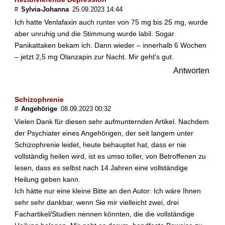
#
Sylvia-Johanna
25.09.2023 14:44
e
h
Ich hatte Venlafaxin auch runter von 75 mg bis 25 mg, wurde
e
aber unruhig und die Stimmung wurde labil. Sogar
l
Panikattaken bekam ich. Dann wieder – innerhalb 6 Wochen
f
– jetzt 2,5 mg Olanzapin zur Nacht. Mir geht's gut.
e
n
Antworten
b
e
Schizophrenie
i
#
Angehörige
08.09.2023 00:32
S
c
Vielen Dank für diesen sehr aufmunternden Artikel. Nachdem
h
der Psychiater eines Angehörigen, der seit langem unter
i
Schizophrenie leidet, heute behauptet hat, dass er nie
z
vollständig heilen wird, ist es umso toller, von Betroffenen zu
o
lesen, dass es selbst nach 14 Jahren eine vollständige
p
Heilung geben kann.
h
r
Ich hätte nur eine kleine Bitte an den Autor: Ich wäre Ihnen
e
sehr sehr dankbar, wenn Sie mir vielleicht zwei, drei
n
Fachartikel/Studien nennen könnten, die die vollständige
i