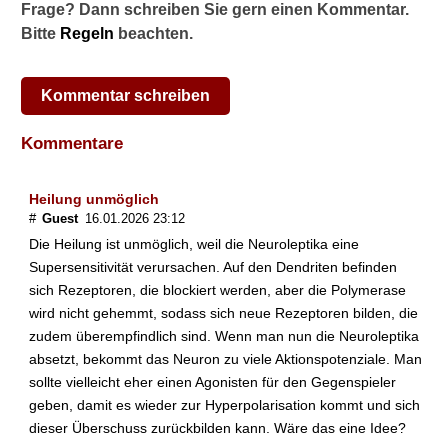
Frage? Dann schreiben Sie gern einen Kommentar.
Selbsthilfegruppen für
Bitte
Angehörige
Regeln
beachten.
Akuter Schub
Kommentar schreiben
Hilfe im akuten Schub
Kommentare
Fixierung legal?
Prognose
Heilung unmöglich
#
Guest
16.01.2026 23:12
Chancen auf Heilung
Die Heilung ist unmöglich, weil die Neuroleptika eine
Supersensitivität verursachen. Auf den Dendriten befinden
Schwanger mit Schizophrenie
sich Rezeptoren, die blockiert werden, aber die Polymerase
wird nicht gehemmt, sodass sich neue Rezeptoren bilden, die
Kinder bekommen mit
zudem überempfindlich sind. Wenn man nun die Neuroleptika
Schizophrenie
absetzt, bekommt das Neuron zu viele Aktionspotenziale. Man
Vorbeugung
sollte vielleicht eher einen Agonisten für den Gegenspieler
geben, damit es wieder zur Hyperpolarisation kommt und sich
Omega-3-Fettsäuren:
dieser Überschuss zurückbilden kann. Wäre das eine Idee?
Nahrung fürs Gehirn