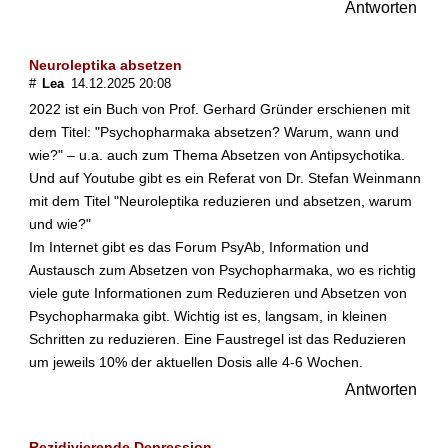
Antworten
Fachbegriffe
Neuroleptika absetzen
#
Lea
14.12.2025 20:08
Verwandte Beiträge
2022 ist ein Buch von Prof. Gerhard Gründer erschienen mit
dem Titel: "Psychopharmaka absetzen? Warum, wann und
W
wie?" – u.a. auch zum Thema Absetzen von Antipsychotika.
e
Und auf Youtube gibt es ein Referat von Dr. Stefan Weinmann
l
mit dem Titel "Neuroleptika reduzieren und absetzen, warum
c
und wie?"
h
e
Im Internet gibt es das Forum PsyAb, Information und
M
Austausch zum Absetzen von Psychopharmaka, wo es richtig
e
viele gute Informationen zum Reduzieren und Absetzen von
d
Psychopharmaka gibt. Wichtig ist es, langsam, in kleinen
i
Schritten zu reduzieren. Eine Faustregel ist das Reduzieren
k
um jeweils 10% der aktuellen Dosis alle 4-6 Wochen.
a
m
Antworten
e
n
t
Rezidivierende Depression