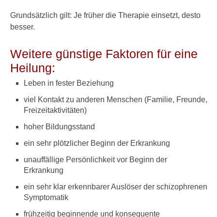
Grundsätzlich gilt: Je früher die Therapie einsetzt, desto
Symptome
besser.
Prodromalphase
Weitere günstige Faktoren für eine
Wahnvorstellungen
Heilung:
Formen des Wahns
Leben in fester Beziehung
Umgang mit dem Wahn
viel Kontakt zu anderen Menschen (Familie, Freunde,
Freizeitaktivitäten)
Halluzinationen, Paranoia
und Co: Einordnung der
hoher Bildungsstand
Symptome
ein sehr plötzlicher Beginn der Erkrankung
Weg zur Diagnose
unauffällige Persönlichkeit vor Beginn der
Erkrankung
Test
ein sehr klar erkennbarer Auslöser der schizophrenen
Behandlung im Überblick
Symptomatik
Ambulant oder stationär
frühzeitig beginnende und konsequente