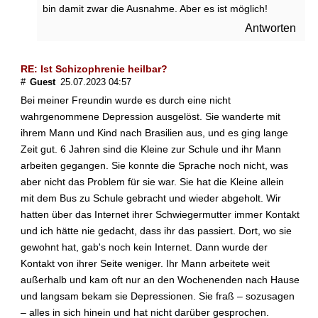
r
bin damit zwar die Ausnahme. Aber es ist möglich!
e
Antworten
n
m
i
RE: Ist Schizophrenie heilbar?
t
#
Guest
25.07.2023 04:57
d
Bei meiner Freundin wurde es durch eine nicht
e
wahrgenommene Depression ausgelöst. Sie wanderte mit
r
S
ihrem Mann und Kind nach Brasilien aus, und es ging lange
c
Zeit gut. 6 Jahren sind die Kleine zur Schule und ihr Mann
h
arbeiten gegangen. Sie konnte die Sprache noch nicht, was
i
aber nicht das Problem für sie war. Sie hat die Kleine allein
z
mit dem Bus zu Schule gebracht und wieder abgeholt. Wir
o
hatten über das Internet ihrer Schwiegermutter immer Kontakt
p
h
und ich hätte nie gedacht, dass ihr das passiert. Dort, wo sie
r
gewohnt hat, gab's noch kein Internet. Dann wurde der
e
Kontakt von ihrer Seite weniger. Ihr Mann arbeitete weit
n
außerhalb und kam oft nur an den Wochenenden nach Hause
i
und langsam bekam sie Depressionen. Sie fraß – sozusagen
e
– alles in sich hinein und hat nicht darüber gesprochen.
z