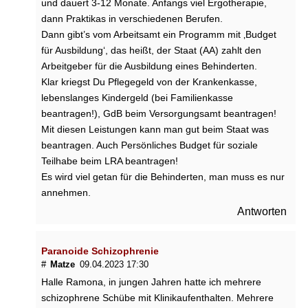
und dauert 3-12 Monate. Anfangs viel Ergotherapie,
dann Praktikas in verschiedenen Berufen.
►
Dann gibt’s vom Arbeitsamt ein Programm mit ‚Budget
Symptome
für Ausbildung‘, das heißt, der Staat (AA) zahlt den
Arbeitgeber für die Ausbildung eines Behinderten.
Klar kriegst Du Pflegegeld von der Krankenkasse,
►
lebenslanges Kindergeld (bei Familienkasse
Diagnostik
beantragen!), GdB beim Versorgungsamt beantragen!
&
Mit diesen Leistungen kann man gut beim Staat was
Laborwerte
beantragen. Auch Persönliches Budget für soziale
Teilhabe beim LRA beantragen!
►
Es wird viel getan für die Behinderten, man muss es nur
Therapieverfahren
annehmen.
Antworten
►
Medikamente
Paranoide Schizophrenie
#
Matze
09.04.2023 17:30
Halle Ramona, in jungen Jahren hatte ich mehrere
►
schizophrene Schübe mit Klinikaufenthalten. Mehrere
Gesundheitsthemen