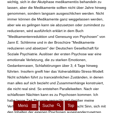
wichtig, sich in der Akutphase medikamentös behandeln zu
lassen, aber die Medikamente sollten nicht über Jahre hinweg
genommen, sondern langsam ausgeschlichen werden. Nicht
immer können die Medikamente ganz weggelassen werden,
aber wie es gelingen kann sie abzusetzen oder zumindest zu
reduzieren, wird ausführlich erklärt in dem Buch
"Medikamentenreduktion und Genesung von Psychosen" von
Jann E. Schlimme und in der Broschüre "Medikamente
reduzieren und absetzen" der Deutschen Gesellschaft für
Soziale Psychiatrie. Auslöser der ersten Psychose war eine
emotionale Verletzung, die zu starken Emotionen,
Gedankenrasen, Schlafstörungen über 3, 4 Tage hinweg
führten. Insofern greift hier das Vulnerabilitäts-Stress-Modell.
Nicht schlafen führt zu tranceähnlichen Zuständen, in denen
man alles auf sich bezieht und Zusammenhänge konstruiert,
die nicht real sind. So entstehen Parallelwelten. Nach vier
schlaflosen Nächten kann es zu Psychosen kommen. Ich
habe lange Zeit Therapie gemacht und darüber meine
Menü
Suche
Top
Verletzlichkeit in den Griff bekommen. Es macht Sinn, sich mit
den Inhalten der eigenen Psychosen auseinanderzusetzen