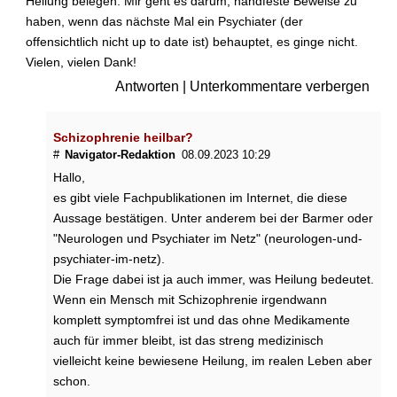
Heilung belegen. Mir geht es darum, handfeste Beweise zu
e
haben, wenn das nächste Mal ein Psychiater (der
?
offensichtlich nicht up to date ist) behauptet, es ginge nicht.
W
Vielen, vielen Dank!
a
Antworten
|
Unterkommentare verbergen
s
v
e
Schizophrenie heilbar?
r
#
Navigator-Redaktion
08.09.2023 10:29
s
Hallo,
t
es gibt viele Fachpublikationen im Internet, die diese
e
Aussage bestätigen. Unter anderem bei der Barmer oder
h
"Neurologen und Psychiater im Netz" (neurologen-und-
t
m
psychiater-im-netz).
a
Die Frage dabei ist ja auch immer, was Heilung bedeutet.
n
Wenn ein Mensch mit Schizophrenie irgendwann
u
komplett symptomfrei ist und das ohne Medikamente
n
auch für immer bleibt, ist das streng medizinisch
t
vielleicht keine bewiesene Heilung, im realen Leben aber
e
schon.
r