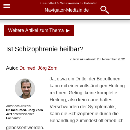
Gesundheit & Medizinwissen für Patienten
Navigator-Medizin.de
Navigator-
Navigator-Medizin.de
Medizin.de
Weitere Artikel zum Thema ▶
▾
► News
Krankheiten
Ist Schizophrenie heilbar?
► Krankheiten
Schizophrenie
Zuletzt aktualisiert: 28. November 2022
► Diagnostik & Laborwerte
Ursachen
Autor:
Dr
. med.
Jörg Zorn
Vererbung durch die Eltern
► Therapieverfahren
Ja, etwa ein Drittel der Betroffenen
kann mit einer vollständigen Heilung
Drogen als Auslöser?
► Medikamente
rechnen. Gelingt keine komplette
Vorkommen und Häufigkeit
Heilung, also kein dauerhaftes
Autor des Artikels
► Gesundheitsthemen
Verschwinden der Symptomatik,
Prominente mit
Dr. med.
med. Jörg Zorn
kann die Schizophrenie durch die
Arzt / medizinischer
Schizophrenie
Fachautor
Behandlung zumindest oft erheblich
gebessert werden.
Formen der Schizophrenie