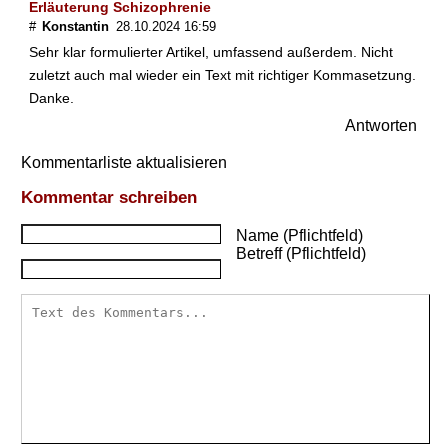
Erläuterung Schizophrenie
h
#
Konstantin
28.10.2024 16:59
i
Sehr klar formulierter Artikel, umfassend außerdem. Nicht
z
zuletzt auch mal wieder ein Text mit richtiger Kommasetzung.
o
Danke.
p
h
Antworten
r
e
Kommentarliste aktualisieren
n
Kommentar schreiben
i
e
Name (Pflichtfeld)
?
Betreff (Pflichtfeld)
S
c
h
i
z
o
p
h
r