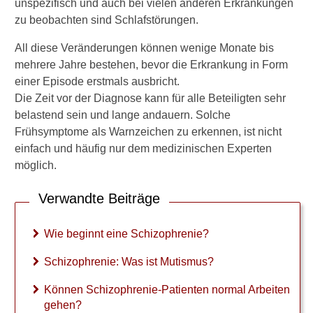
unspezifisch und auch bei vielen anderen Erkrankungen
Selbsthilfegruppen für
zu beobachten sind Schlafstörungen.
Angehörige
All diese Veränderungen können wenige Monate bis
Akuter Schub
mehrere Jahre bestehen, bevor die Erkrankung in Form
Hilfe im akuten Schub
einer Episode erstmals ausbricht.
Die Zeit vor der Diagnose kann für alle Beteiligten sehr
Fixierung legal?
belastend sein und lange andauern. Solche
Frühsymptome als Warnzeichen zu erkennen, ist nicht
Prognose
einfach und häufig nur dem medizinischen Experten
Chancen auf Heilung
möglich.
Schwanger mit Schizophrenie
Verwandte Beiträge
Kinder bekommen mit
Wie beginnt eine Schizophrenie?
Schizophrenie
Schizophrenie: Was ist Mutismus?
Vorbeugung
Können Schizophrenie-Patienten normal Arbeiten
Omega-3-Fettsäuren:
gehen?
Nahrung fürs Gehirn