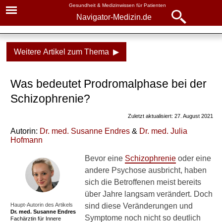
Gesundheit & Medizinwissen für Patienten
Navigator-Medizin.de
Navigator-
Navigator-Medizin.de
Medizin.de
Weitere Artikel zum Thema ▶
▾
► News
Krankheiten
Was bedeutet Prodromalphase bei der
► Krankheiten
Schizophrenie
Schizophrenie?
► Diagnostik & Laborwerte
Ursachen
Zuletzt aktualisiert: 27. August 2021
Vererbung durch die Eltern
Autorin:
Dr
. med.
Susanne Endres
&
Dr
. med.
Julia
► Therapieverfahren
Hofmann
Drogen als Auslöser?
► Medikamente
Bevor eine
Schizophrenie
oder eine
Vorkommen und Häufigkeit
andere Psychose ausbricht, haben
► Gesundheitsthemen
sich die Betroffenen meist bereits
Prominente mit
über Jahre langsam verändert. Doch
Schizophrenie
Haupt-Autorin des Artikels
sind diese Veränderungen und
Dr. med.
Susanne Endres
Symptome noch nicht so deutlich
Formen der Schizophrenie
Fachärztin für Innere