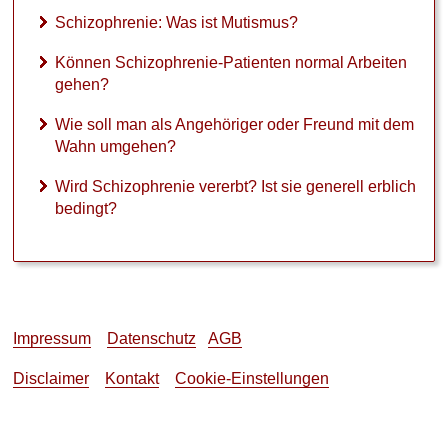
e
Schizophrenie: Was ist Mutismus?
n
t
Können Schizophrenie-Patienten normal Arbeiten
e
gehen?
n
n
Wie soll man als Angehöriger oder Freund mit dem
o
Wahn umgehen?
r
m
Wird Schizophrenie vererbt? Ist sie generell erblich
a
bedingt?
l
A
r
b
e
i
t
Impressum
Datenschutz
AGB
e
n
Disclaimer
Kontakt
Cookie-Einstellungen
g
e
h