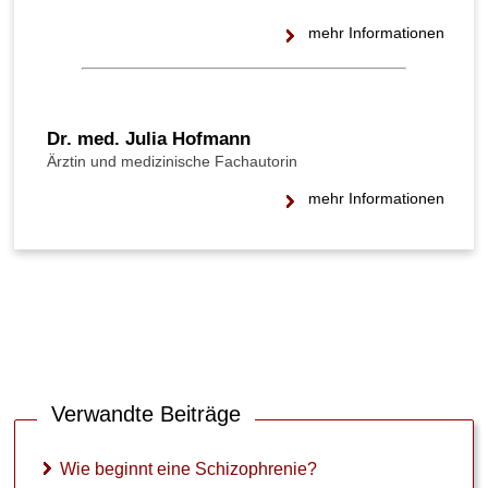
ö
n
mehr Informationen
n
e
n
S
c
Dr. med. Julia Hofmann
h
Ärztin und medizinische Fachautorin
i
z
mehr Informationen
o
p
h
r
e
n
i
e
-
Verwandte Beiträge
P
a
t
Wie beginnt eine Schizophrenie?
i