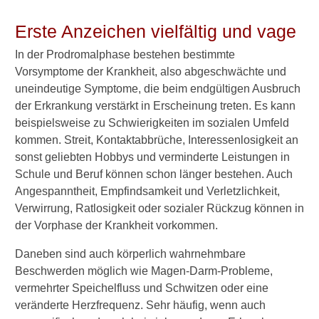
Normaler Beruf möglich?
Erste Anzeichen vielfältig und vage
Wissenswertes für Familie
In der Prodromalphase bestehen bestimmte
und Freunde
Vorsymptome der Krankheit, also abgeschwächte und
uneindeutige Symptome, die beim endgültigen Ausbruch
Weiß ein Patient, dass er
der Erkrankung verstärkt in Erscheinung treten. Es kann
schizophren ist?
beispielsweise zu Schwierigkeiten im sozialen Umfeld
kommen. Streit, Kontaktabbrüche, Interessenlosigkeit an
Umgang mit Schizophrenie-
sonst geliebten Hobbys und verminderte Leistungen in
Kranken
Schule und Beruf können schon länger bestehen. Auch
Sind Menschen mit
Angespanntheit, Empfindsamkeit und Verletzlichkeit,
Schizophrenie gefährlich?
Verwirrung, Ratlosigkeit oder sozialer Rückzug können in
der Vorphase der Krankheit vorkommen.
Hilfe durch Angehörige und
Freunde
Daneben sind auch körperlich wahrnehmbare
Beschwerden möglich wie Magen-Darm-Probleme,
Was tun bei Nichteinnahme
vermehrter Speichelfluss und Schwitzen oder eine
der Medikamente?
veränderte Herzfrequenz. Sehr häufig, wenn auch