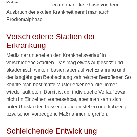
Medizin
erkennbar. Die Phase vor dem
Symptome
Ausbruch der akuten Krankheit nennt man auch
Prodromalphase.
Prodromalphase
Verschiedene Stadien der
Wahnvorstellungen
Erkrankung
Formen des Wahns
Mediziner unterteilen den Krankheitsverlauf in
Umgang mit dem Wahn
verschiedene Stadien. Das mag etwas aufgesetzt und
akademisch wirken, basiert aber auf viel Erfahrung und
Halluzinationen, Paranoia
der langjährigen Beobachtung zahlreicher Betroffener. So
und Co: Einordnung der
konnte man bestimmte Muster erkennen, die immer
Symptome
wieder auftreten. Damit ist der individuelle Verlauf zwar
Weg zur Diagnose
nicht im Einzelnen vorhersehbar, aber man kann sich
unter Umständen besser darauf einstellen und frühzeitig
Test
bzw. schon vorbeugend Maßnahmen ergreifen.
Behandlung im Überblick
Schleichende Entwicklung
Ambulant oder stationär