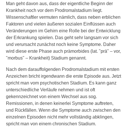
Man geht davon aus, dass der eigentliche Beginn der
Medikamentöse Therapie
Krankheit noch vor dem Prodromalstadium liegt.
Wissenschaftler vermuten nämlich, dass neben erblichen
Nebenwirkungen der
Faktoren und vielen äußeren sozialen Einflüssen auch
Medikamente
Veränderungen im Gehirn eine Rolle bei der Entwicklung
der Erkrankung spielen. Das geht sehr langsam vor sich
Psychotherapie
und verursacht zunächst noch keine Symptome. Daher
Soziotherapie
wird diese erste Phase auch prämorbides (lat. "prä" – vor,
"morbus" – Krankheit) Stadium genannt.
Elektrokrampftherapie
Nach dem darauffolgenden Prodromalstadium mit ersten
Alternativtherapie
Anzeichen bricht irgendwann die erste Episode aus. Jetzt
spricht man vom psychotischen Stadium. Es kann ganz
Cannabidiol gegen
unterschiedliche Verläufe nehmen und ist oft
Schizophrenie?
gekennzeichnet von einem Wechsel aus sog.
Leben mit Schizophrenie
Remissionen, in denen keinerlei Symptome auftreten,
und Rückfällen. Wenn die Symptome auch zwischen den
Rauchen und Schizophrenie
einzelnen Episoden nicht mehr vollständig abklingen,
spricht man von einem chronischen Stadium.
Autofahren mit Schizophrenie