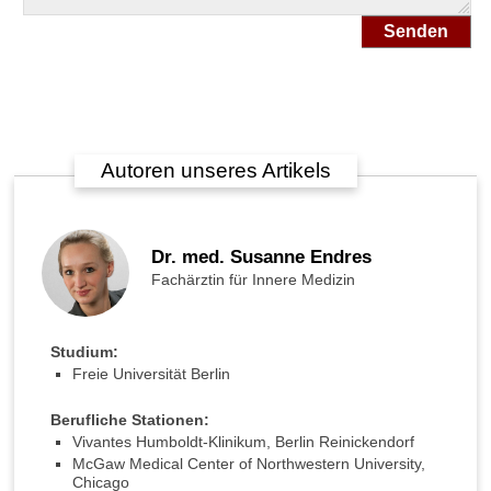
e
Senden
n
i
e
:
W
a
s
Autoren unseres Artikels
i
s
t
M
Dr. med. Susanne Endres
u
Fachärztin für Innere Medizin
t
i
s
Studium:
m
Freie Universität Berlin
u
s
Berufliche Stationen:
?
Vivantes Humboldt-Klinikum, Berlin Reinickendorf
McGaw Medical Center of Northwestern University,
K
Chicago