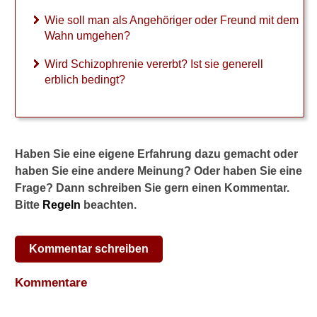
Wie soll man als Angehöriger oder Freund mit dem
Fachbegriffe
Wahn umgehen?
Wird Schizophrenie vererbt? Ist sie generell
Verwandte Beiträge
erblich bedingt?
W
i
e
b
Haben Sie eine eigene Erfahrung dazu gemacht oder
e
haben Sie eine andere Meinung? Oder haben Sie eine
g
Frage? Dann schreiben Sie gern einen Kommentar.
i
n
Bitte
Regeln
beachten.
n
t
e
Kommentar schreiben
i
n
Kommentare
e
S
c