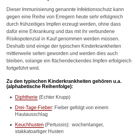
k
e
Dieser Immunisierung genannte Infektionsschutz kann
n
gegen eine Reihe von Erregern heute sehr erfolgreich
h
durch frühzeitiges Impfen erzeugt werden, ohne dass
a
dafür eine Erkrankung und das mit ihr verbundene
b
Risikopotenzial in Kauf genommen werden müssen.
e
n
Deshalb sind einige der typischen Kinderkrankheiten
?
mittlerweile selten geworden und werden dies auch
bleiben, solange ein flächendeckendes Impfen erfolgreich
W
fortgeführt wird.
a
s
Zu den typischen Kinderkrankheiten gehören u.a.
s
(alphabetische Reihenfolge):
i
n
Diphtherie
(Echter Krupp)
d
t
Drei-Tage-Fieber
: Fieber gefolgt von einem
y
Hautausschlag
p
Keuchhusten
(Pertussis): wochenlanger,
i
s
stakkatoartiger Husten
c