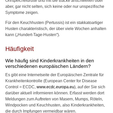
Ohrspeicheldrüse und mit die Backe anschwellen oder
t
aber, gar nicht selten, sich keine oder nur unspezifische
R
Symptome zeigen.
i
n
Für den Keuchhusten (Pertussis) ist ein stakkatoartiger
g
Husten charakteristisch, der über viele Wochen anhalten
e
kann („Hundert-Tage-Husten“).
l
r
ö
Häufigkeit
t
e
l
Wie häufig sind Kinderkrankheiten in den
n
verschiedenen europäischen Ländern?
i
Es gibt eine Internetseite der Europäischen Zentrale für
n
d
Krankheitenkontrolle (European Center for Disease
e
Control = ECDC,
www.ecdc.europa.eu
), auf der Sie sich
r
darüber aktuell informieren können. Erfasst werden dort
S
Meldungen zum Auftreten von Masern, Mumps, Röteln,
c
Windpocken und Keuchhusten, also Kinderkrankheiten,
h
w
die durch Impfungen vermeidbar wären.