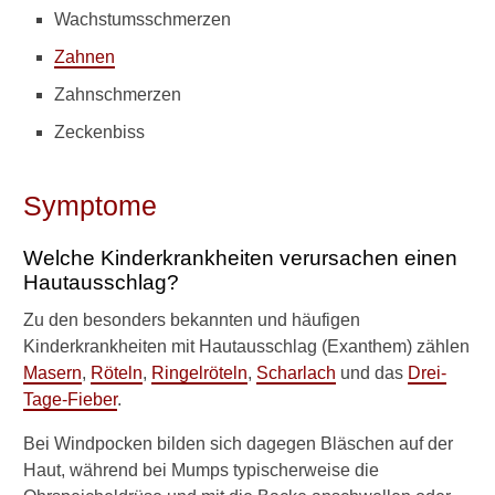
W
Wachstumsschmerzen
a
r
Zahnen
u
Zahnschmerzen
m
i
Zeckenbiss
s
t
e
Symptome
i
n
e
Welche Kinderkrankheiten verursachen einen
I
Hautausschlag?
n
f
Zu den besonders bekannten und häufigen
e
Kinderkrankheiten mit Hautausschlag (Exanthem) zählen
k
Masern
,
Röteln
,
Ringelröteln
,
Scharlach
und das
Drei-
t
Tage-Fieber
.
i
o
Bei Windpocken bilden sich dagegen Bläschen auf der
n
Haut, während bei Mumps typischerweise die
m
i