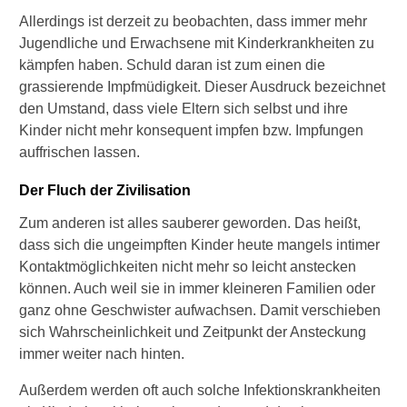
h
?
Allerdings ist derzeit zu beobachten, dass immer mehr
Jugendliche und Erwachsene mit Kinderkrankheiten zu
K
kämpfen haben. Schuld daran ist zum einen die
r
grassierende Impfmüdigkeit. Dieser Ausdruck bezeichnet
ä
den Umstand, dass viele Eltern sich selbst und ihre
t
z
Kinder nicht mehr konsequent impfen bzw. Impfungen
e
auffrischen lassen.
:
W
Der Fluch der Zivilisation
e
l
Zum anderen ist alles sauberer geworden. Das heißt,
c
dass sich die ungeimpften Kinder heute mangels intimer
h
Kontaktmöglichkeiten nicht mehr so leicht anstecken
e
können. Auch weil sie in immer kleineren Familien oder
H
a
ganz ohne Geschwister aufwachsen. Damit verschieben
u
sich Wahrscheinlichkeit und Zeitpunkt der Ansteckung
t
immer weiter nach hinten.
p
a
Außerdem werden oft auch solche Infektionskrankheiten
r