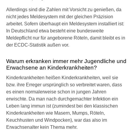
a
n
Allerdings sind die Zahlen mit Vorsicht zu genießen, da
g
nicht jedes Meldesystem mit der gleichen Präzision
e
arbeitet. Sofern überhaupt ein Meldesystem installiert ist:
r
In Deutschland etwa besteht eine bundesweite
s
Meldepflicht nur für angeborene Röteln, damit bleibt es in
c
h
der ECDC-Statistik außen vor.
a
f
Warum erkranken immer mehr Jugendliche und
t
Erwachsene an Kinderkrankheiten?
s
o
Kinderkrankheiten heißen Kinderkrankheiten, weil sie
g
bzw. ihre Erreger ursprünglich so verbreitet waren, dass
e
f
es einen normalerweise schon in jungen Jahren
ä
erwischte. Da man nach durchgemachter Infektion ein
h
Leben lang immun ist (zumindest bei den klassischen
r
Kinderkrankheiten wie Masern, Mumps, Röteln,
l
Keuchhusten und Windpocken), war das also im
i
c
Erwachsenalter kein Thema mehr.