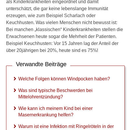
als Kinderkrankheiten eingeordnet und damit
t
unterschätzt, die gar keine lebenslange Immunität
i
e
erzeugen, wie zum Beispiel Scharlach oder
n
Keuchhusten. Was vielen Menschen nicht bewusst ist:
s
Bei manchen „klassischen“ Kinderkrankheiten stellen die
i
Erwachsenen heute sogar die Mehrheit der Patienten.
n
Beispiel Keuchhusten: Vor 15 Jahren lag der Anteil der
d
b
über 20jährigen bei 20%, heute sind es 75%!
e
s
Verwandte Beiträge
o
n
Welche Folgen können Windpocken haben?
d
e
Was sind typische Beschwerden bei
r
s
Mittelohrentzündung?
b
e
Wie kann ich meinem Kind bei einer
t
Masernerkrankung helfen?
r
o
Warum ist eine Infektion mit Ringelröteln in der