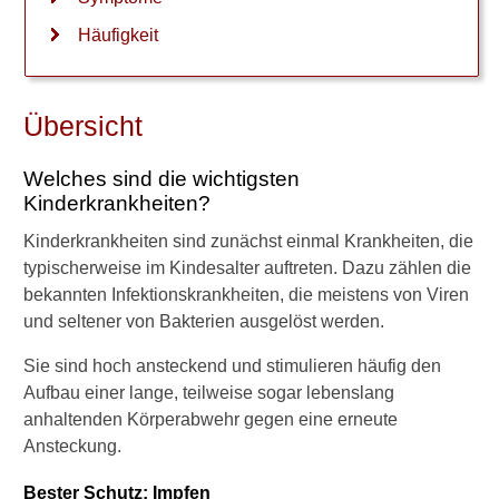
c
Häufigkeit
h
e
F
o
Übersicht
l
g
e
Welches sind die wichtigsten
n
Kinderkrankheiten?
k
Kinderkrankheiten sind zunächst einmal Krankheiten, die
ö
n
typischerweise im Kindesalter auftreten. Dazu zählen die
n
bekannten Infektionskrankheiten, die meistens von Viren
e
und seltener von Bakterien ausgelöst werden.
n
W
Sie sind hoch ansteckend und stimulieren häufig den
i
Aufbau einer lange, teilweise sogar lebenslang
n
anhaltenden Körperabwehr gegen eine erneute
d
p
Ansteckung.
o
c
Bester Schutz: Impfen