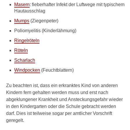
Masern
: fieberhafter Infekt der Luftwege mit typischem
h
Hautausschlag
e
B
Mumps
(Ziegenpeter)
e
s
Poliomyelitis (Kinderlähmung)
c
Ringelröteln
h
w
Röteln
e
r
Scharlach
d
e
Windpocken
(Feuchtblattern)
n
b
Zu beachten ist, dass ein erkranktes Kind von anderen
e
Kindern fern gehalten werden muss und erst nach
i
M
abgeklungener Krankheit und Ansteckungsgefahr wieder
i
in den Kindergarten oder die Schule gebracht werden
t
darf. Dies ist teilweise sogar per amtlicher Vorschrift
t
geregelt.
e
l