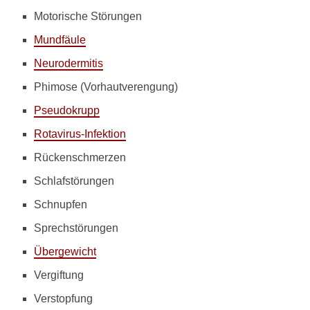
s
Motorische Störungen
e
r
Mundfäule
n
Neurodermitis
e
r
Phimose (Vorhautverengung)
k
r
Pseudokrupp
a
Rotavirus-Infektion
n
k
Rückenschmerzen
u
n
Schlafstörungen
g
h
Schnupfen
e
Sprechstörungen
l
f
Übergewicht
e
n
Vergiftung
?
Verstopfung