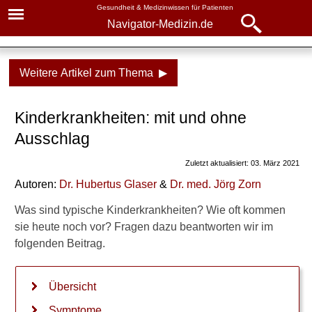
Gesundheit & Medizinwissen für Patienten
Navigator-Medizin.de
Navigator-
Navigator-Medizin.de
Medizin.de
Weitere Artikel zum Thema ▶
▾
► News
Krankheiten
Kinderkrankheiten: mit und ohne
► Krankheiten
Kinderkrankheiten
Ausschlag
► Diagnostik & Laborwerte
Übersicht
Zuletzt aktualisiert: 03. März 2021
Symptome
Autoren:
Dr
.
Hubertus Glaser
&
Dr
. med.
Jörg Zorn
► Therapieverfahren
Häufigkeit
Was sind typische Kinderkrankheiten? Wie oft kommen
► Medikamente
sie heute noch vor? Fragen dazu beantworten wir im
folgenden Beitrag.
Verwandte Beiträge
► Gesundheitsthemen
W
Übersicht
e
l
Symptome