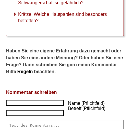
f
Schwangerschaft so gefährlich?
f
e
Krätze: Welche Hautpartien sind besonders
n
betroffen?
?
Haben Sie eine eigene Erfahrung dazu gemacht oder
haben Sie eine andere Meinung? Oder haben Sie eine
►
Frage? Dann schreiben Sie gern einen Kommentar.
Symptome
Bitte
Regeln
beachten.
►
Diagnostik
Kommentar schreiben
&
Name (Pflichtfeld)
Laborwerte
Betreff (Pflichtfeld)
►
Therapieverfahren