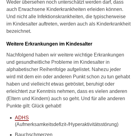
Weder übersehen noch unterschätzt werden darf, dass
o
auch Erwachsene Kinderkrankheiten erleiden können.
h
r
Und nicht alle Infektionskrankheiten, die typischerweise
e
im Kindesalter auftreten, werden auch als Kinderkrankheit
n
bezeichnet.
t
z
Weitere Erkrankungen im Kindesalter
ü
n
Nachfolgend haben wir weitere wichtige Erkrankungen
d
und gesundheitliche Probleme im Kindesalter in
u
alphabetischer Reihenfolge aufgelistet. Nahezu jeder
n
g
wird mit dem ein oder anderen Punkt schon zu tun gehabt
?
haben und vielleicht etwas getröstet, beruhigt oder
erleichtert zur Kenntnis nehmen, dass es vielen anderen
W
(Eltern und Kindern) auch so geht. Und für alle anderen
i
Punkte gilt: Glück gehabt!
e
k
ADHS
a
(Aufmerksamkeitsdefizit-/Hyperaktivitätsstörung)
n
n
Bauchschmerzen