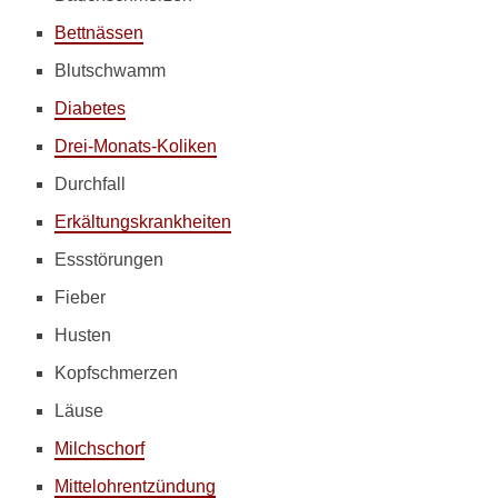
i
c
Bettnässen
h
m
Blutschwamm
e
Diabetes
i
n
Drei-Monats-Koliken
e
m
Durchfall
K
Erkältungskrankheiten
i
n
Essstörungen
d
b
Fieber
e
Husten
i
e
Kopfschmerzen
i
n
Läuse
e
r
Milchschorf
M
Mittelohrentzündung
a