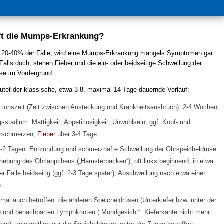
ft die Mumps-Erkrankung?
in 20-40% der Fälle, wird eine Mumps-Erkrankung mangels Symptomen gar
Falls doch, stehen Fieber und die ein- oder beidseitige Schwellung der
se im Vordergrund.
autet der klassische, etwa 3-8, maximal 14 Tage dauernde Verlauf:
tionszeit (Zeit zwischen Ansteckung und Krankheitsausbruch): 2-4 Wochen
sstadium: Mattigkeit, Appetitlosigkeit, Unwohlsein, ggf. Kopf- und
erschmerzen,
Fieber
über 3-4 Tage
-2 Tagen: Entzündung und schmerzhafte Schwellung der Ohrspeicheldrüse
hebung des Ohrläppchens („Hamsterbacken“); oft links beginnend, in etwa
r Fälle beidseitig (ggf. 2-3 Tage später); Abschwellung nach etwa einer
e
al auch betroffen: die anderen Speicheldrüsen (Unterkiefer bzw. unter der
 und benachbarten Lymphknoten („Mondgesicht“: Kieferkante nicht mehr