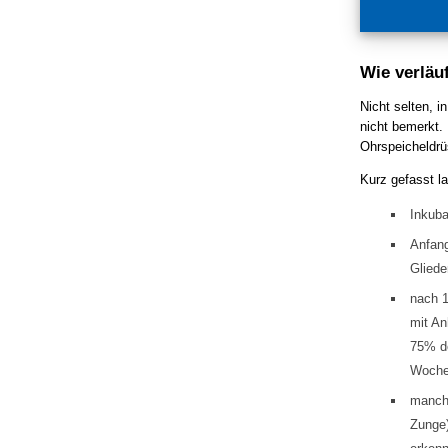
Wie verläu
Nicht selten, 
nicht bemerkt. 
Ohrspeicheldrü
Kurz gefasst l
Inkuba
Anfang
Glied
nach 1
mit An
75% de
Woch
manchm
Zunge)