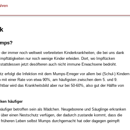
hren
k
umps?
 der immer noch weltweit verbreiteten Kinderkrankheiten, die bei uns dank
Impftätigkeiten nur noch wenige Kinder erleiden. Dort, wo Impflücken
 stattdessen jetzt desöfteren auch nicht immune Erwachsene bedroht.
z erfolgt die Infektion mit dem Mumps-Erreger vor allem bei (Schul-) Kindern
n mit einer Rate von etwa 90%, am häufigsten zwischen dem 5. und 9.
htbar wird das Krankheitsbild aber nur bei 50-60%, also gut der Hälfte von
ken häufiger
häufiger betroffen sein als Mädchen. Neugeborene und Säuglinge erkranken
e über einen Nestschutz verfügen, der dadurch zustande kommt, dass die
m früheren Leben selbst Mumps durchgemacht hat oder dagegen geimpft