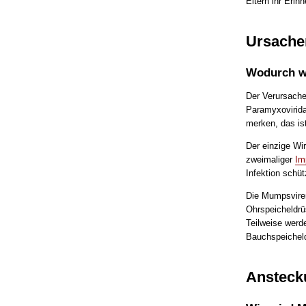
Eltern ihr Eri
Ursache
Wodurch w
Der Verursache
Paramyxovirida
merken, das ist
Der einzige Wi
zweimaliger
Im
Infektion schüt
Die Mumpsviren
Ohrspeicheldrü
Teilweise werd
Bauchspeicheld
Ansteck