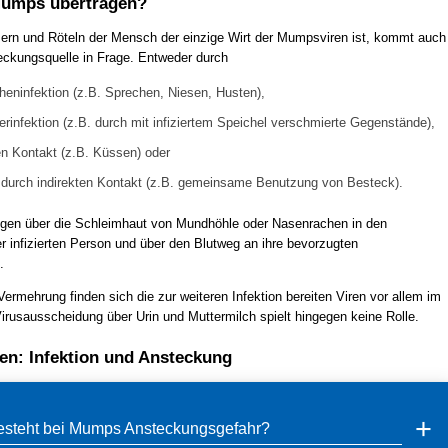
Mumps übertragen?
ern und Röteln der Mensch der einzige Wirt der Mumpsviren ist, kommt auch
teckungsquelle in Frage. Entweder durch
heninfektion (z.B. Sprechen, Niesen, Husten),
rinfektion (z.B. durch mit infiziertem Speichel verschmierte Gegenstände),
en Kontakt (z.B. Küssen) oder
 durch indirekten Kontakt (z.B. gemeinsame Benutzung von Besteck).
ngen über die Schleimhaut von Mundhöhle oder Nasenrachen in den
er infizierten Person und über den Blutweg an ihre bevorzugten
.
Vermehrung finden sich die zur weiteren Infektion bereiten Viren vor allem im
irusausscheidung über Urin und Muttermilch spielt hingegen keine Rolle.
n: Infektion und Ansteckung
steht bei Mumps Ansteckungsgefahr?