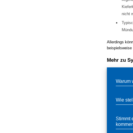
Kiefer
nicht 
Typisc
Mündun
Allerdings kö
beispielsweise
Mehr zu S
Warum w
Wie stel
Stimmt 
kommen