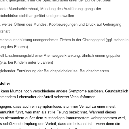
bar); gelegentlich nur die Speicheldrüsen unter der Zunge betroffen
ndete Mundschleimhaut, Mündung des Ausführungsgangs der
icheldrüse sichtbar gerötet und geschwollen
, weites Öffnen des Mundes, Kopfbewegungen und Druck auf Gehörgang
rzhaft
eichelausschüttung unangenehmes Ziehen in der Ohrengegend (ggf. schon in
tung des Essens)
ell Erscheinungsbild einer Atemwegserkrankung, ähnlich einem grippalen
 (v.a. bei Kindern unter 5 Jahren)
gleitender Entzündung der Bauchspeicheldrüse: Bauchschmerzen
doller
s kann Mumps noch verschiedene andere Symptome auslösen. Grundsätzlich
ehmendem Lebensalter der Anteil schwerer Verlaufsformen.
 dagegen, dass auch ein symptomloser, stummer Verlauf zu einer meist
mmunität führt, was man als stille Feiung bezeichnet. Während dieses
 von niemandem außer dem zuständigen Immunsystem wahrgenommen wird,
ls schützende Impfung den Vorteil, dass sie bekannt ist – wenn denn die