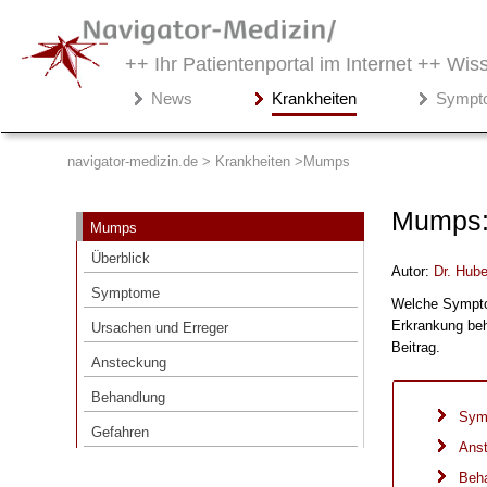
++ Ihr Patientenportal im Internet ++
Wiss
Navigator-
News
Krankheiten
Sympt
Medizin.de
▾
Krankheiten
navigator-medizin.de > Krankheiten
Mumps
Mumps
Mumps:
Mumps
Überblick
Überblick
Autor:
Dr
.
Hube
Symptome
Symptome
Welche Symptom
Ursachen und Erreger
Erkrankung beh
Ursachen und Erreger
Ansteckung
Beitrag.
Ansteckung
Behandlung
Behandlung
Gefahren
Sym
Gefahren
Ans
Beh