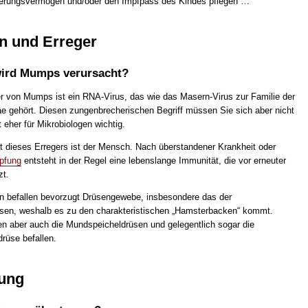
nnerungsvermögen und/oder den Impfpass des Kindes pflegen …
n und Erreger
ird Mumps verursacht?
r von Mumps ist ein RNA-Virus, das wie das Masern-Virus zur Familie der
e gehört. Diesen zungenbrecherischen Begriff müssen Sie sich aber nicht
 eher für Mikrobiologen wichtig.
rt dieses Erregers ist der Mensch. Nach überstandener Krankheit oder
pfung
entsteht in der Regel eine lebenslange Immunität, die vor erneuter
zt.
 befallen bevorzugt Drüsengewebe, insbesondere das der
sen, weshalb es zu den charakteristischen „Hamsterbacken“ kommt.
en aber auch die Mundspeicheldrüsen und gelegentlich sogar die
rüse befallen.
ung