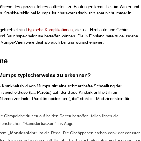
hrend des ganzen Jahres auftreten, zu Häufungen kommt es im Winter und
s Krankheitsbild bei Mumps ist charakteristisch, tritt aber nicht immer in
gefürchtet sind
typische Komplikationen
, die u.a. Hirnhäute und Gehirn,
nd Bauchspeicheldrüse betreffen können. Die in Finnland bereits gelungene
 Mumps-Viren wäre deshalb auch bei uns wünschenswert.
me
Mumps typischerweise zu erkennen?
 Krankheitsbild von Mumps tritt eine schmerzhafte Schwellung der
speicheldrüse (lat. Parotis) auf, der diese Kinderkrankheit ihren
amen verdankt: Parotitis epidemica („-itis“ steht im Medizinerlatein für
ie Ohrspeicheldrüsen auf beiden Seiten betroffen, fallen Ihnen die
teristischen
"Hamsterbacken"
ins Auge.
 vom
„Mondgesicht“
ist die Rede: Die Ohrläppchen stehen dank der darunter
den, teigigen Schwellung auffällig ab, die Haut ist ödematos und gespannt, di