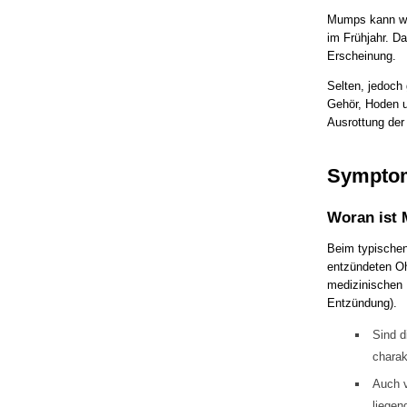
Mumps kann wä
im Frühjahr. Da
Erscheinung.
Selten, jedoch 
Gehör, Hoden u
Ausrottung der
Sympto
Woran ist 
Beim typischen
entzündeten Ohr
medizinischen N
Entzündung).
Sind d
charak
Auch
liegen