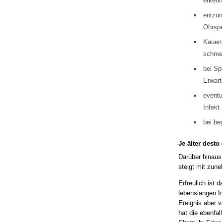
erkenn
entzü
Ohrspe
Kauen
schme
bei Sp
Erwar
eventu
Infekt
bei be
Je älter desto 
Darüber hinau
steigt mit zun
Erfreulich ist
lebenslangen I
Ereignis aber
hat die ebenfal