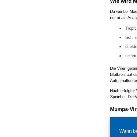
Wie wird 
Da wie bei Mas
nur er als Ans
Tröpfc
Schmie
direkt
selten
Die Viren gela
Blutkreislauf d
Aufenthaltsorte
Nach erfolgter 
Speichel. Die V
Mumps-Vire
Wann be