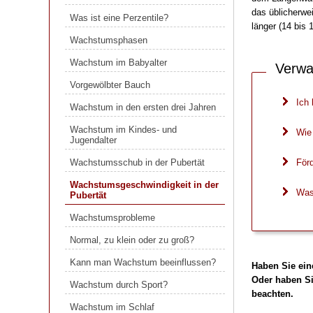
Was ist eine Perzentile?
das üblicherwe
Was ist eine Perzentile?
länger (14 bis 
Wachstumsphasen
Wachstumsphasen
Wachstum im Babyalter
Wachstum im Babyalter
Verwa
Vorgewölbter Bauch
Vorgewölbter Bauch
Wachstum in den ersten drei Jahren
Ich 
Wachstum in den ersten drei Jahren
Wachstum im Kindes- und
Jugendalter
Wachstum im Kindes- und
Wie
Jugendalter
Wachstumsschub in der Pubertät
För
Wachstumsschub in der Pubertät
Wachstumsgeschwindigkeit in der
Pubertät
Wachstumsgeschwindigkeit in der
Was
Pubertät
Wachstumsprobleme
Wachstumsprobleme
Normal, zu klein oder zu groß?
Normal, zu klein oder zu groß?
Kann man Wachstum beeinflussen?
Kann man Wachstum beeinflussen?
Haben Sie ein
Wachstum durch Sport?
Oder haben Si
Wachstum durch Sport?
beachten.
Wachstum im Schlaf
Wachstum im Schlaf