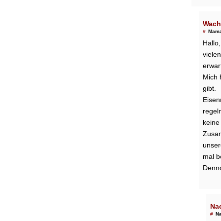
Wach
#
Mama
Hallo,
viele
erwart
Mich 
gibt.
Eisen
regel
keine
Zusam
unser
mal be
Denno
Na
#
Na