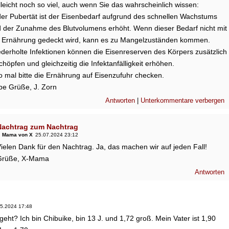
lleicht noch so viel, auch wenn Sie das wahrscheinlich wissen:
der Pubertät ist der Eisenbedarf aufgrund des schnellen Wachstums
 der Zunahme des Blutvolumens erhöht. Wenn dieser Bedarf nicht mit
 Ernährung gedeckt wird, kann es zu Mangelzuständen kommen.
derholte Infektionen können die Eisenreserven des Körpers zusätzlich
chöpfen und gleichzeitig die Infektanfälligkeit erhöhen.
o mal bitte die Ernährung auf Eisenzufuhr checken.
be Grüße, J. Zorn
Antworten
|
Unterkommentare verbergen
Nachtrag zum Nachtrag
Mama von X
25.07.2024 23:12
ielen Dank für den Nachtrag. Ja, das machen wir auf jeden Fall!
Grüße, X-Mama
Antworten
5.2024 17:48
 geht? Ich bin Chibuike, bin 13 J. und 1,72 groß. Mein Vater ist 1,90