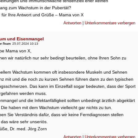
einungen und Immunschwäche tendenziell eher keinen
ng zum Wachstum in der Pubertät?
 für Ihre Antwort und Grüße – Mama von X
Antworten
|
Unterkommentare verbergen
um und Eisenmangel
or-Team
25.07.2024 10:13
iebe Mama von X,
en wir natürlich nur sehr bedingt beurteilen, ohne Ihren Sohn zu
nellem Wachstum kommen oft insbesondere Muskeln und Sehnen
anz mit und die noch zu kurzen Sehnen führen dann zu den typischen
ngsschmerzen. Das kann im Einzelfall sogar bedeuten, dass der Sport
rgefahren werden muss.
nmangel und die Infektanfälligkeit sollten unbedingt ärztlich abgeklärt
Die haben mit dem Wachstum vielleicht gar nichts zu tun.
ben Sie Verständnis dafür, dass wir keine Ferndiagnosen stellen
 das wäre sehr unseriös.
rüße, Dr. med. Jörg Zorn
Antworten
|
Unterkommentare verbergen