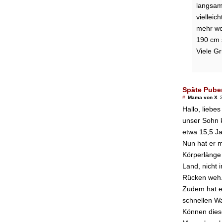
langsam 
vielleic
mehr we
190 cm s
Viele G
Späte Puber
#
Mama von X
Hallo, liebe
unser Sohn k
etwa 15,5 J
Nun hat er 
Körperlänge
Land, nicht 
Rücken weh
Zudem hat e
schnellen Wa
Können die