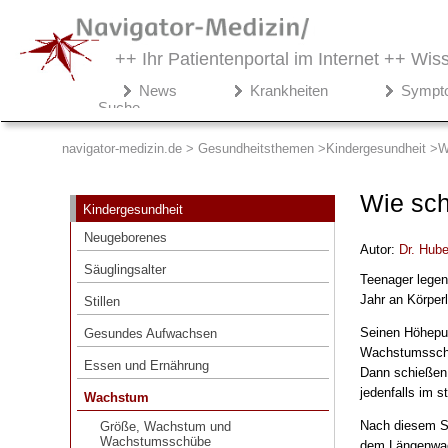
++ Ihr Patientenportal im Internet ++
Wiss
Navigator-
News
Krankheiten
Sympt
Medizin.de
Suche
▾
Gesundheitsthemen
navigator-medizin.de > Gesundheitsthemen
Kindergesundheit
W
Kindergesundheit
Wie sch
Kindergesundheit
Neugeborenes
Neugeborenes
Autor:
Dr
.
Hube
Säuglingsalter
Säuglingsalter
Teenager legen 
Stillen
Jahr an Körper
Stillen
Gesundes Aufwachsen
Seinen Höhepun
Gesundes Aufwachsen
Essen und Ernährung
Wachstumsschub
Essen und Ernährung
Dann schießen
Wachstum
jedenfalls im s
Wachstum
Größe, Wachstum und
Nach diesem Sc
Wachstumsschübe
Größe, Wachstum und
Wachstumsschübe
dem Längenwach