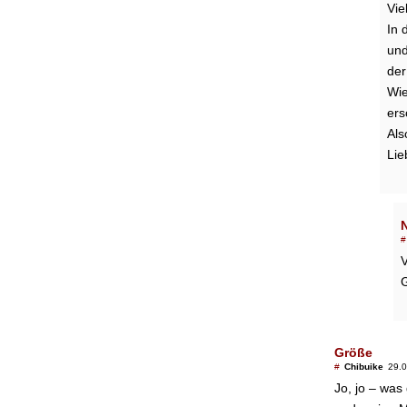
Vie
In 
und
der
Wie
ers
Als
Lie
#
V
Größe
#
Chibuike
29.0
Jo, jo – was