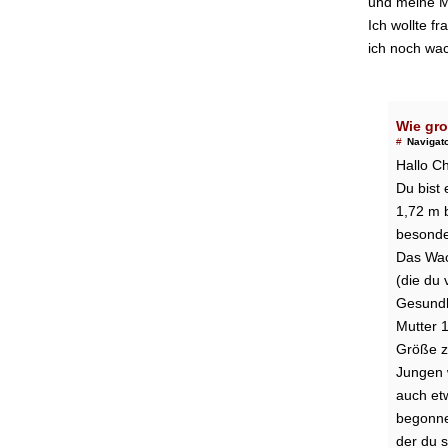
und meine M
Ich wollte f
ich noch wac
Wie gro
#
Navigat
Hallo Ch
Du bist 
1,72 m b
besonder
Das Wac
(die du 
Gesundhe
Mutter 
Größe z
Jungen 
auch etw
begonne
der du 