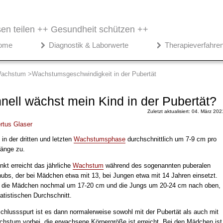
en teilen ++
Gesundheit schützen ++
ome
Diagnostik & Laborwerte
Therapieverfahre
achstum
Wachstumsgeschwindigkeit in der Pubertät
nell wächst mein Kind in der Pubertät?
Zuletzt aktualisiert: 04. März 202
rtus Glaser
in der dritten und letzten
Wachstumsphase
durchschnittlich um 7-9 cm pro
länge zu.
kt erreicht das jährliche
Wachstum
während des sogenannten puberalen
s, der bei Mädchen etwa mit 13, bei Jungen etwa mit 14 Jahren einsetzt.
 die Mädchen nochmal um 17-20 cm und die Jungs um 20-24 cm nach oben,
tatistischen Durchschnitt.
hlussspurt ist es dann normalerweise sowohl mit der Pubertät als auch mit
stum vorbei, die erwachsene Körpergröße ist erreicht. Bei den Mädchen ist