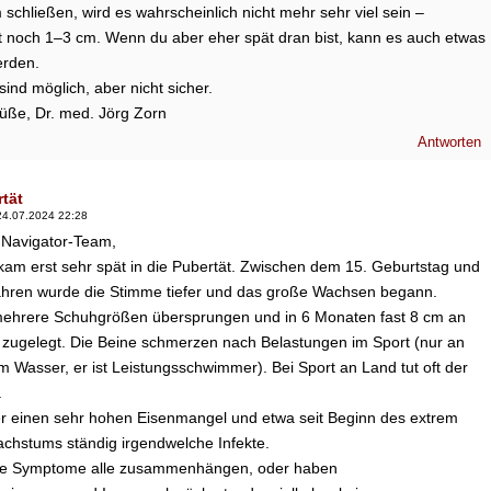
schließen, wird es wahrscheinlich nicht mehr sehr viel sein –
ht noch 1–3 cm. Wenn du aber eher spät dran bist, kann es auch etwas
rden.
ind möglich, aber nicht sicher.
rüße, Dr. med. Jörg Zorn
Antworten
tät
24.07.2024 22:28
s Navigator-Team,
am erst sehr spät in die Pubertät. Zwischen dem 15. Geburtstag und
ahren wurde die Stimme tiefer und das große Wachsen begann.
mehrere Schuhgrößen übersprungen und in 6 Monaten fast 8 cm an
 zugelegt. Die Beine schmerzen nach Belastungen im Sport (nur an
im Wasser, er ist Leistungsschwimmer). Bei Sport an Land tut oft der
.
r einen sehr hohen Eisenmangel und etwa seit Beginn des extrem
chstums ständig irgendwelche Infekte.
se Symptome alle zusammenhängen, oder haben