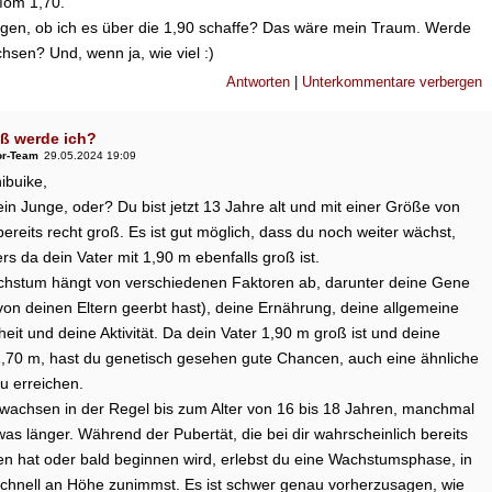
om 1,70.
ragen, ob ich es über die 1,90 schaffe? Das wäre mein Traum. Werde
hsen? Und, wenn ja, wie viel :)
Antworten
|
Unterkommentare verbergen
ß werde ich?
or-Team
29.05.2024 19:09
ibuike,
ein Junge, oder? Du bist jetzt 13 Jahre alt und mit einer Größe von
ereits recht groß. Es ist gut möglich, dass du noch weiter wächst,
s da dein Vater mit 1,90 m ebenfalls groß ist.
hstum hängt von verschiedenen Faktoren ab, darunter deine Gene
von deinen Eltern geerbt hast), deine Ernährung, deine allgemeine
it und deine Aktivität. Da dein Vater 1,90 m groß ist und deine
1,70 m, hast du genetisch gesehen gute Chancen, auch eine ähnliche
u erreichen.
wachsen in der Regel bis zum Alter von 16 bis 18 Jahren, manchmal
as länger. Während der Pubertät, die bei dir wahrscheinlich bereits
n hat oder bald beginnen wird, erlebst du eine Wachstumsphase, in
schnell an Höhe zunimmst. Es ist schwer genau vorherzusagen, wie