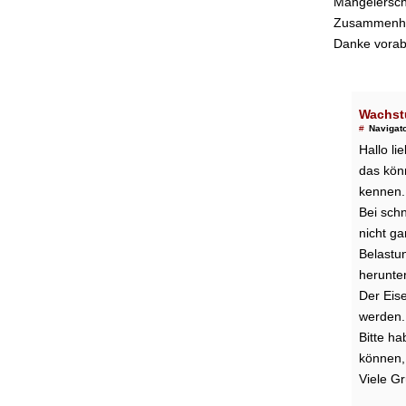
Mangelersch
Zusammenha
Danke vorab
Wachst
#
Navigat
Hallo l
das könn
kennen.
Bei sch
nicht g
Belastu
herunte
Der Eise
werden. 
Bitte ha
können,
Viele G