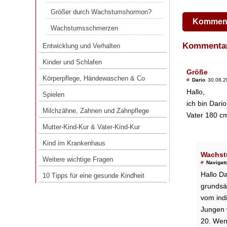
Größer durch Wachstumshormon?
Größer durch Wachstumshormon?
Wachstumsschmerzen
Komment
Wachstumsschmerzen
Entwicklung und Verhalten
Komment
Entwicklung und Verhalten
Kinder und Schlafen
Kinder und Schlafen
Körperpflege, Händewaschen & Co
Größe
Körperpflege, Händewaschen & Co
#
Dario
30.08.2
Spielen
Hallo,
Spielen
Milchzähne, Zahnen und Zahnpflege
ich bin Dari
Milchzähne, Zahnen und Zahnpflege
Vater 180 cm
Mutter-Kind-Kur & Vater-Kind-Kur
Mutter-Kind-Kur & Vater-Kind-Kur
Kind im Krankenhaus
Kind im Krankenhaus
Weitere wichtige Fragen
Wachst
Weitere wichtige Fragen
#
Navigat
10 Tipps für eine gesunde Kindheit
Hallo Da
10 Tipps für eine gesunde Kindheit
grundsä
vom ind
Jungen 
20. Wen