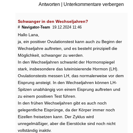
Antworten
|
Unterkommentare verbergen
h
r
e
Schwanger in den Wechseljahren?
s
#
Navigator-Team
19.12.2024 11:46
b
Hallo Lana,
e
s
ja, ein positiver Ovulationstest kann auch zu Beginn der
c
Wechseljahre auftreten, und es besteht prinzipiell die
h
Möglichkeit, schwanger zu werden.
w
In den Wechseljahren schwankt der Hormonspiegel
e
stark, insbesondere das luteinisierende Hormon (LH).
r
Ovulationstests messen LH, das normalerweise vor dem
d
Eisprung ansteigt. In den Wechseljahren können LH-
e
n
Spitzen unabhängig von einem Eisprung auftreten und
:
zu einem positiven Test führen.
d
In den frühen Wechseljahren gibt es auch noch
i
gelegentliche Eisprünge, da der Körper immer noch
e
Eizellen freisetzen kann. Der Zyklus wird
w
unregelmäßiger, aber die Eierstöcke sind noch nicht
i
vollständig inaktiv.
c