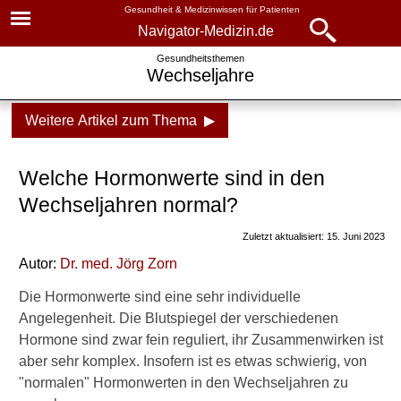
Gesundheit & Medizinwissen für Patienten
Navigator-Medizin.de
Navigator-
Navigator-Medizin.de
Gesundheitsthemen
Wechseljahre
Medizin.de
▾
► News
Weitere Artikel zum Thema ▶
Gesundheitsthemen
► Krankheiten
Wechseljahre
Welche Hormonwerte sind in den
► Diagnostik & Laborwerte
Wechseljahre: alle Fragen,
Wechseljahren normal?
alle Antworten
Zuletzt aktualisiert: 15. Juni 2023
► Therapieverfahren
Grundlagen
Autor:
Dr. med.
Jörg Zorn
► Medikamente
Prämenopause
Die Hormonwerte sind eine sehr individuelle
Angelegenheit. Die Blutspiegel der verschiedenen
Postmenopause
► Gesundheitsthemen
Hormone sind zwar fein reguliert, ihr Zusammenwirken ist
Östrogenmangel und seine
aber sehr komplex. Insofern ist es etwas schwierig, von
Folgen
"normalen" Hormonwerten in den Wechseljahren zu