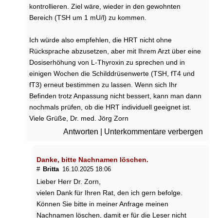
r
kontrollieren. Ziel wäre, wieder in den gewohnten
a
Bereich (TSH um 1 mU/l) zu kommen.
p
i
Ich würde also empfehlen, die HRT nicht ohne
e
Rücksprache abzusetzen, aber mit Ihrem Arzt über eine
?
Dosiserhöhung von L-Thyroxin zu sprechen und in
einigen Wochen die Schilddrüsenwerte (TSH, fT4 und
H
i
fT3) erneut bestimmen zu lassen. Wenn sich Ihr
l
Befinden trotz Anpassung nicht bessert, kann man dann
f
nochmals prüfen, ob die HRT individuell geeignet ist.
t
Viele Grüße, Dr. med. Jörg Zorn
M
Antworten
|
Unterkommentare verbergen
ö
n
c
Danke, bitte Nachnamen löschen.
h
#
Britta
16.10.2025 18:06
s
p
Lieber Herr Dr. Zorn,
f
vielen Dank für Ihren Rat, den ich gern befolge.
e
Können Sie bitte in meiner Anfrage meinen
f
Nachnamen löschen, damit er für die Leser nicht