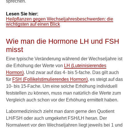
sprechen.
natürlich oder krankhaft?
Lesen Sie hier:
Wechseljahre
Heilpflanzen gegen Wechseljahresbeschwerden: die
hinauszögern?
wichtigsten auf einen Blick
Alltag und Selbsthilfe
Wie man die Hormone LH und FSH
Ernährung
misst
Nahrungsergänzungmittel
Eine typische Veränderung während der Wechseljahre ist
die Erhöhung der Werte von
LH (Luteinisierendes
Sport und Entspannung
Hormon)
. Und zwar auf das 4- bis 5-fache. Das gilt auch
für
FSH (Follikelstimulierendes Hormon)
, es steigt auf das
Heilpflanzen und Tee
10- bis 15-Fache. Um eine solche Erhöhung individuell
Untersuchungen
feststellen zu können, muss man natürlich die Werte zum
Vergleich auch schon vor der Erhöhung ermittelt haben.
Normale Hormonwerte in
den Wechseljahren
Labormedizinisch zieht man dann gerne den Quotient
LH/FSH oder auch umgekehrt FSH/LH heran. Der
Haut
Normalwert vor den Wechseljahren liegt jeweils bei 1 und