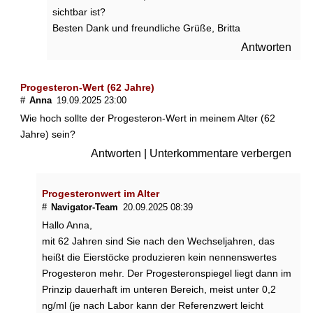
f
sichtbar ist?
e
Besten Dank und freundliche Grüße, Britta
r
g
Antworten
e
g
e
Progesteron-Wert (62 Jahre)
n
#
Anna
19.09.2025 23:00
B
Wie hoch sollte der Progesteron-Wert in meinem Alter (62
r
Jahre) sein?
u
Antworten
|
Unterkommentare verbergen
s
t
s
Progesteronwert im Alter
c
#
Navigator-Team
20.09.2025 08:39
h
Hallo Anna,
m
e
mit 62 Jahren sind Sie nach den Wechseljahren, das
r
heißt die Eierstöcke produzieren kein nennenswertes
z
Progesteron mehr. Der Progesteronspiegel liegt dann im
e
Prinzip dauerhaft im unteren Bereich, meist unter 0,2
n
ng/ml (je nach Labor kann der Referenzwert leicht
i