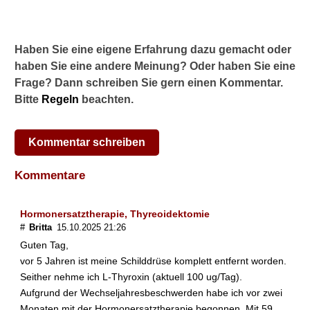
h
w
a
Haben Sie eine eigene Erfahrung dazu gemacht oder
n
haben Sie eine andere Meinung? Oder haben Sie eine
k
u
Frage? Dann schreiben Sie gern einen Kommentar.
n
Bitte
Regeln
beachten.
g
e
n
Kommentar schreiben
w
i
Kommentare
r
k
l
Hormonersatztherapie, Thyreoidektomie
i
#
Britta
15.10.2025 21:26
c
Guten Tag,
h
vor 5 Jahren ist meine Schilddrüse komplett entfernt worden.
z
u
Seither nehme ich L-Thyroxin (aktuell 100 ug/Tag).
H
Aufgrund der Wechseljahresbeschwerden habe ich vor zwei
a
Monaten mit der Hormonersatztherapie begonnen. Mit 59