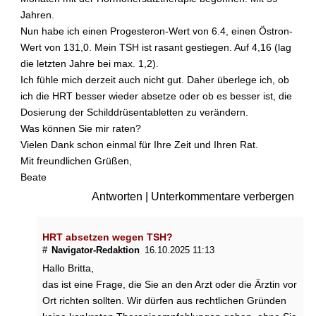
a
Jahren.
r
Nun habe ich einen Progesteron-Wert von 6.4, einen Östron-
a
Wert von 131,0. Mein TSH ist rasant gestiegen. Auf 4,16 (lag
u
die letzten Jahre bei max. 1,2).
s
f
Ich fühle mich derzeit auch nicht gut. Daher überlege ich, ob
a
ich die HRT besser wieder absetze oder ob es besser ist, die
l
Dosierung der Schilddrüsentabletten zu verändern.
l
Was können Sie mir raten?
f
Vielen Dank schon einmal für Ihre Zeit und Ihren Rat.
ü
Mit freundlichen Grüßen,
h
r
Beate
e
Antworten
|
Unterkommentare verbergen
n
?
HRT absetzen wegen TSH?
W
#
Navigator-Redaktion
16.10.2025 11:13
a
Hallo Britta,
s
das ist eine Frage, die Sie an den Arzt oder die Ärztin vor
b
Ort richten sollten. Wir dürfen aus rechtlichen Gründen
r