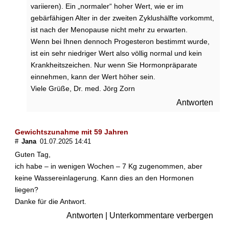
variieren). Ein „normaler“ hoher Wert, wie er im
n
gebärfähigen Alter in der zweiten Zyklushälfte vorkommt,
d
e
ist nach der Menopause nicht mehr zu erwarten.
n
Wenn bei Ihnen dennoch Progesteron bestimmt wurde,
W
ist ein sehr niedriger Wert also völlig normal und kein
e
Krankheitszeichen. Nur wenn Sie Hormonpräparate
c
einnehmen, kann der Wert höher sein.
h
Viele Grüße, Dr. med. Jörg Zorn
s
e
Antworten
l
j
a
Gewichtszunahme mit 59 Jahren
h
#
Jana
01.07.2025 14:41
r
Guten Tag,
e
ich habe – in wenigen Wochen – 7 Kg zugenommen, aber
n
keine Wassereinlagerung. Kann dies an den Hormonen
?
liegen?
Danke für die Antwort.
H
e
Antworten
|
Unterkommentare verbergen
i