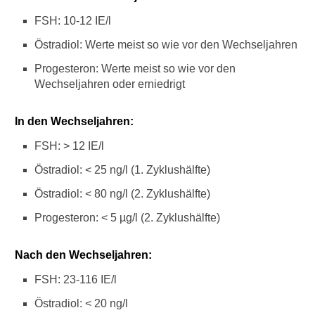
a
FSH: 10-12 IE/l
h
r
Östradiol: Werte meist so wie vor den Wechseljahren
e
n
Progesteron: Werte meist so wie vor den
ö
Wechseljahren oder erniedrigt
f
t
In den Wechseljahren:
e
r
FSH: > 12 IE/l
k
r
Östradiol: < 25 ng/l (1. Zyklushälfte)
a
Östradiol: < 80 ng/l (2. Zyklushälfte)
n
k
Progesteron: < 5 µg/l (2. Zyklushälfte)
:
W
o
Nach den Wechseljahren:
r
a
FSH: 23-116 IE/l
n
Östradiol: < 20 ng/l
l