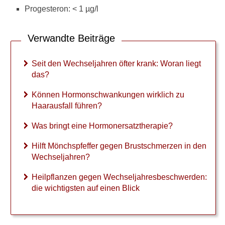
i
Progesteron: < 1 µg/l
e
g
t
Verwandte Beiträge
d
a
Seit den Wechseljahren öfter krank: Woran liegt
s
?
das?
K
Können Hormonschwankungen wirklich zu
ö
Haarausfall führen?
n
n
Was bringt eine Hormonersatztherapie?
e
n
Hilft Mönchspfeffer gegen Brustschmerzen in den
H
Wechseljahren?
o
r
Heilpflanzen gegen Wechseljahresbeschwerden:
m
die wichtigsten auf einen Blick
o
n
s
c