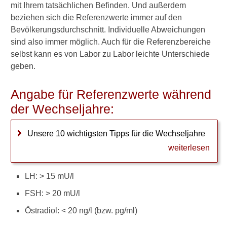
mit Ihrem tatsächlichen Befinden. Und außerdem
Symptome und Beschwerden
beziehen sich die Referenzwerte immer auf den
der Wechseljahre
Bevölkerungsdurchschnitt. Individuelle Abweichungen
sind also immer möglich. Auch für die Referenzbereiche
Hitzewallungen
selbst kann es von Labor zu Labor leichte Unterschiede
geben.
Zyklusstörungen und
Blutungen
Angabe für Referenzwerte während
Gewichtszunahme in den
der Wechseljahre:
Wechseljahren
Unsere 10 wichtigsten Tipps für die Wechseljahre
Heilpflanzen gegen
Wechseljahresbeschwerden
weiterlesen
Homöopathie gegen
LH: > 15 mU/l
Wechseljahresbeschwerden
FSH: > 20 mU/l
Schüssler-Salze gegen
Östradiol: < 20 ng/l (bzw. pg/ml)
Wechseljahresbeschwerden