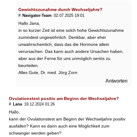
l
p
Gewichtszunahme durch Wechseljahre?
f
#
Navigator-Team
02.07.2025 19:01
l
Hallo Jana,
a
in so kurzer Zeit ist eine solch hohe Gewichtszunahme
n
zumindest ungewöhnlich. Denkbar, aber eher
z
unwahrscheinlich, dass das die Hormone allein
e
n
verursachen. Das kann auch andere Ursachen haben,
g
aber aus der Ferne für uns unmöglich seriös zu
e
beurteilen.
g
Alles Gute, Dr. med. Jörg Zorn
e
Antworten
n
W
e
Ovulationstest positiv am Beginn der Wechseljahre?
c
#
Lana
19.12.2024 01:26
h
Hallo,
s
e
kann der Ovulationstest am Beginn der Wechseljahre positiv
l
ausfallen? Kann es dann auch eine Möglichkeit zum
j
schwanger werden geben?
a