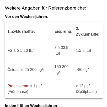
Vorzeitige Wechseljahre
Weitere Angaben für Referenzbereiche:
10 Tipps für die Wechseljahre
Vor den Wechseljahren:
Verwandte Beiträge
2.
1. Zyklushälfte:
Eisprung:
Zyklushälfte:
S
e
3,5-33,5
i
FSH: 2,5-10 IE/l
1,5-9 IE/l
t
IE/l
d
e
150-300
n
Östradiol: 25-200 ng/l
>80 ng/l
W
ng/l
e
c
Progesteron
: < 1 µg/l
> 12 µg/l
h
s
(Frühphase)
(Spätphase)
e
l
In den frühen Wechseljahren:
j