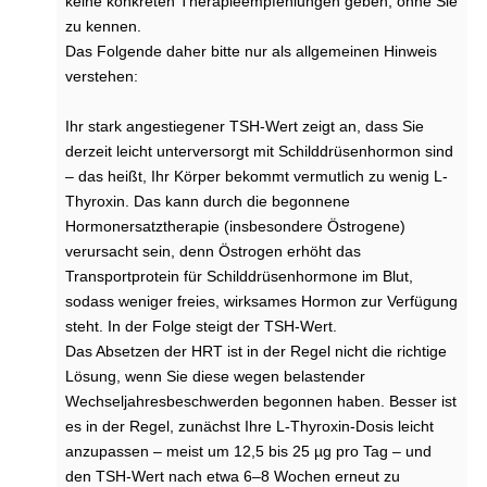
i
keine konkreten Therapieempfehlungen geben, ohne Sie
n
zu kennen.
g
Das Folgende daher bitte nur als allgemeinen Hinweis
t
verstehen:
e
i
Ihr stark angestiegener TSH-Wert zeigt an, dass Sie
n
derzeit leicht unterversorgt mit Schilddrüsenhormon sind
e
H
– das heißt, Ihr Körper bekommt vermutlich zu wenig L-
o
Thyroxin. Das kann durch die begonnene
r
Hormonersatztherapie (insbesondere Östrogene)
m
verursacht sein, denn Östrogen erhöht das
o
Transportprotein für Schilddrüsenhormone im Blut,
n
sodass weniger freies, wirksames Hormon zur Verfügung
e
steht. In der Folge steigt der TSH-Wert.
r
s
Das Absetzen der HRT ist in der Regel nicht die richtige
a
Lösung, wenn Sie diese wegen belastender
t
Wechseljahresbeschwerden begonnen haben. Besser ist
z
es in der Regel, zunächst Ihre L-Thyroxin-Dosis leicht
t
anzupassen – meist um 12,5 bis 25 µg pro Tag – und
h
den TSH-Wert nach etwa 6–8 Wochen erneut zu
e