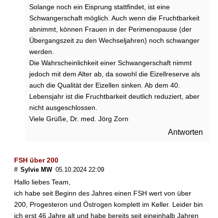
h
Solange noch ein Eisprung stattfindet, ist eine
t
Schwangerschaft möglich. Auch wenn die Fruchtbarkeit
i
abnimmt, können Frauen in der Perimenopause (der
g
Übergangszeit zu den Wechseljahren) noch schwanger
s
werden.
t
Die Wahrscheinlichkeit einer Schwangerschaft nimmt
e
n
jedoch mit dem Alter ab, da sowohl die Eizellreserve als
a
auch die Qualität der Eizellen sinken. Ab dem 40.
u
Lebensjahr ist die Fruchtbarkeit deutlich reduziert, aber
f
nicht ausgeschlossen.
e
Viele Grüße, Dr. med. Jörg Zorn
i
Antworten
n
e
n
FSH über 200
B
#
Sylvie MW
05.10.2024 22:09
l
i
Hallo liebes Team,
c
ich habe seit Beginn des Jahres einen FSH wert von über
k
200, Progesteron und Östrogen komplett im Keller. Leider bin
ich erst 46 Jahre alt und habe bereits seit eineinhalb Jahren