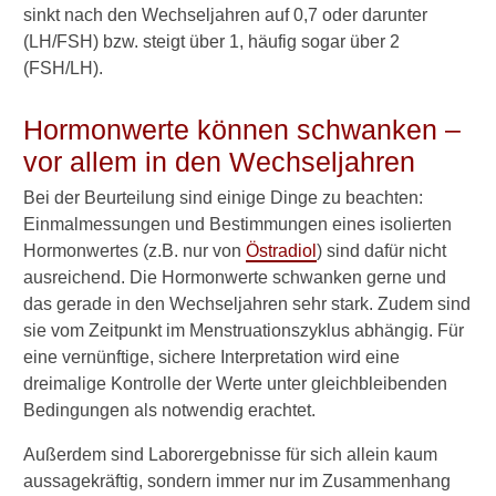
sinkt nach den Wechseljahren auf 0,7 oder darunter
Scheidentrockenheit
(LH/FSH) bzw. steigt über 1, häufig sogar über 2
Schmerzen beim
(FSH/LH).
Geschlechtsverkehr
Hormonwerte können schwanken –
Trockenes Auge:
vor allem in den Wechseljahren
Selbsthilfe
Bei der Beurteilung sind einige Dinge zu beachten:
Wechseljahre: warum öfter
Einmalmessungen und Bestimmungen eines isolierten
krank?
Hormonwertes (z.B. nur von
Östradiol
) sind dafür nicht
Krankschreibung wegen
ausreichend. Die Hormonwerte schwanken gerne und
Wechseljahresbeschwerde
das gerade in den Wechseljahren sehr stark. Zudem sind
n
sie vom Zeitpunkt im Menstruationszyklus abhängig. Für
eine vernünftige, sichere Interpretation wird eine
ernstere Folgen
dreimalige Kontrolle der Werte unter gleichbleibenden
Bedingungen als notwendig erachtet.
nach Brustkrebs
Außerdem sind Laborergebnisse für sich allein kaum
Beginn und Dauer der
aussagekräftig, sondern immer nur im Zusammenhang
Wechseljahre