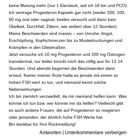
keine Blutung mehr (nur 1 Eierstock, seit ich 18 bin und PCO).
Ich vertrage Progesteron Kapseln gar nicht (weder 200, 100,
50 mg oral oder vaginal, beides versucht und dann kam
Übelkeit, Durchfall, Zittern, wie sediert über 12 Stunden).
►
Meine Beschwerden sind massiv – von Unruhe, Angst,
Krankheiten
Erschöpfung, Kopfschmerzen bis zu Muskelzuckungen und
Krämpfen in den Gliedmaßen.
►
Jetzt versuche ich 10 mg Progesteron und 200 mg Östrogen
Symptome
transdermal, nur leider knockt mich das völlig aus für 12-14
Stunden. Und abends beginnen die Beschwerden dann
erneut. Keiner meiner Ärzte hatte es jemals mit einem so
►
hohen FSH wert zu tun, und niemand kennt solche
Diagnostik
Nebenwirkungen.
&
Ich bin ziemlich verzweifelt, da mir niemand helfen kann. Was
Laborwerte
könnte ich tun bzw. wer könnte mir da helfen? Vielleicht gibt
es auch andere Frauen, die auf Progesteron so reagieren
►
oder jemanden, der ähnlich hohe FSH Werte hat.
Therapieverfahren
Bin dankbar für Ihre Rückmeldung!
Antworten
|
Unterkommentare verbergen