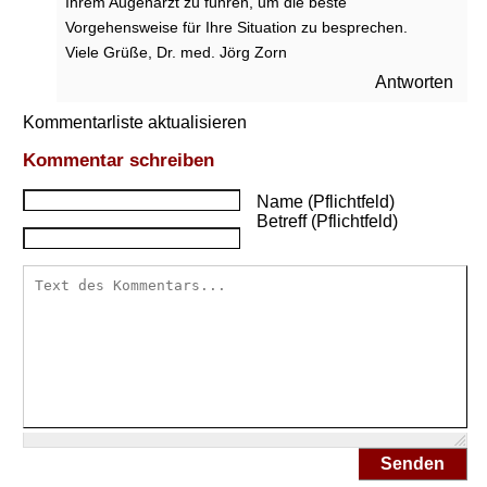
Ihrem Augenarzt zu führen, um die beste
s
Vorgehensweise für Ihre Situation zu besprechen.
e
Viele Grüße, Dr. med. Jörg Zorn
n
?
Antworten
Kommentarliste aktualisieren
I
s
Kommentar schreiben
t
d
Name (Pflichtfeld)
i
Betreff (Pflichtfeld)
e
M
e
s
s
u
n
g
d
e
s
Senden
A