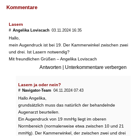
Kommentare
W
i
e
Lasern
k
#
Angelika Loviscach
03.11.2024 16:35
a
Hallo,
n
mein Augendruck ist bei 19. Der Kammerwinkel zwischen zwei
n
m
und drei. Ist Lasern notwendig?
a
Mit freundlichen Grüßen – Angelika Loviscach
n
Antworten
|
Unterkommentare verbergen
d
e
n
Lasern ja oder nein?
A
#
Navigator-Team
04.11.2024 07:43
u
Hallo Angelika,
g
grundsätzlich muss das natürlich der behandelnde
e
Augenarzt beurteilen.
n
i
Ein Augendruck von 19 mmHg liegt im oberen
n
Normbereich (normalerweise etwa zwischen 10 und 21
n
mmHg). Der Kammerwinkel, der zwischen zwei und drei