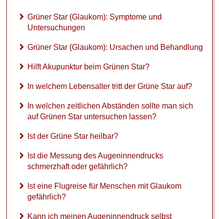
s
a
Grüner Star (Glaukom): Symptome und
g
Untersuchungen
t
d
Grüner Star (Glaukom): Ursachen und Behandlung
e
r
Hilft Akupunktur beim Grünen Star?
A
u
In welchem Lebensalter tritt der Grüne Star auf?
g
e
In welchen zeitlichen Abständen sollte man sich
n
auf Grünen Star untersuchen lassen?
i
n
Ist der Grüne Star heilbar?
n
e
Ist die Messung des Augeninnendrucks
n
schmerzhaft oder gefährlich?
d
r
Ist eine Flugreise für Menschen mit Glaukom
u
gefährlich?
c
k
Kann ich meinen Augeninnendruck selbst