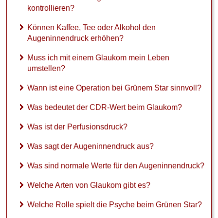
a
kontrollieren?
u
s
Können Kaffee, Tee oder Alkohol den
?
Augeninnendruck erhöhen?
I
Muss ich mit einem Glaukom mein Leben
s
t
umstellen?
d
e
Wann ist eine Operation bei Grünem Star sinnvoll?
r
G
Was bedeutet der CDR-Wert beim Glaukom?
r
ü
Was ist der Perfusionsdruck?
n
e
Was sagt der Augeninnendruck aus?
S
t
Was sind normale Werte für den Augeninnendruck?
a
r
Welche Arten von Glaukom gibt es?
h
e
Welche Rolle spielt die Psyche beim Grünen Star?
i