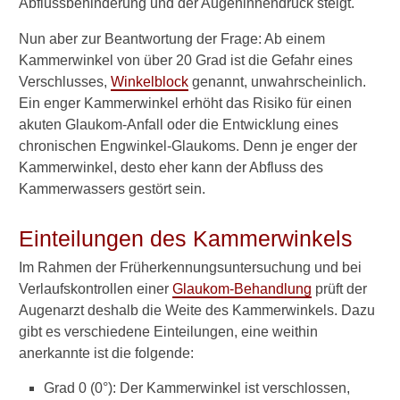
Augeninnendruck
Abflussbehinderung und der Augeninnendruck steigt.
Wie oft messen?
Nun aber zur Beantwortung der Frage:
Ab einem
Kammerwinkel von über 20 Grad ist die Gefahr eines
Augeninnendruck mit
Verschlusses,
Winkelblock
genannt, unwahrscheinlich.
Finger messen
Ein enger Kammerwinkel erhöht das Risiko für einen
akuten Glaukom-Anfall oder die Entwicklung eines
Augeninnendruck-
chronischen Engwinkel-Glaukoms. Denn je enger der
Messung schmerzhaft?
Kammerwinkel, desto eher kann der Abfluss des
Augendruck selbst messen
Kammerwassers gestört sein.
Bedeutung der
Einteilungen des Kammerwinkels
Hornhautdicke
Im Rahmen der Früherkennungsuntersuchung und bei
CDR-Wert beim Glaukom
Verlaufskontrollen einer
Glaukom-Behandlung
prüft der
Augenarzt deshalb die Weite des Kammerwinkels. Dazu
Perfusionsdruck
gibt es verschiedene Einteilungen, eine weithin
Weite des
anerkannte ist die folgende:
Kammerwinkels
Grad 0 (0°): Der Kammerwinkel ist verschlossen,