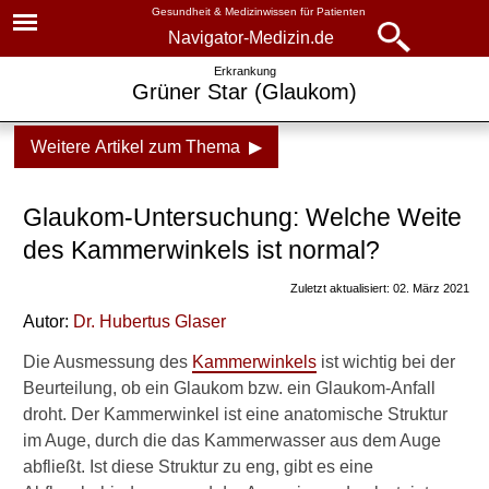
Gesundheit & Medizinwissen für Patienten
Navigator-Medizin.de
Navigator-
Navigator-Medizin.de
Erkrankung
Grüner Star (Glaukom)
Medizin.de
▾
► News
Weitere Artikel zum Thema ▶
Krankheiten
► Krankheiten
Grüner Star
Glaukom-Untersuchung: Welche Weite
► Diagnostik & Laborwerte
Symptome und
des Kammerwinkels ist normal?
Untersuchungen
Zuletzt aktualisiert: 02. März 2021
► Therapieverfahren
Symptome
Autor:
Dr
.
Hubertus Glaser
► Medikamente
Untersuchungen
Die Ausmessung des
Kammerwinkels
ist wichtig bei der
Beurteilung, ob ein Glaukom bzw. ein Glaukom-Anfall
Was sagt
► Gesundheitsthemen
droht. Der Kammerwinkel ist eine anatomische Struktur
Augeninnendruck aus?
im Auge, durch die das Kammerwasser aus dem Auge
Normalwert
abfließt. Ist diese Struktur zu eng, gibt es eine