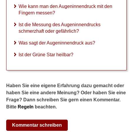
e
Wie kann man den Augeninnendruck mit den
r
Fingern messen?
C
D
Ist die Messung des Augeninnendrucks
R
schmerzhaft oder gefährlich?
-
W
Was sagt der Augeninnendruck aus?
e
r
Ist der Grüne Star heilbar?
t
b
e
i
m
Haben Sie eine eigene Erfahrung dazu gemacht oder
G
haben Sie eine andere Meinung? Oder haben Sie eine
l
Frage? Dann schreiben Sie gern einen Kommentar.
a
u
Bitte
Regeln
beachten.
k
o
m
Kommentar schreiben
?