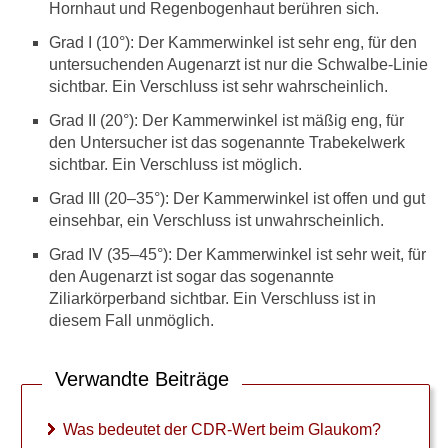
GDx-Laser-Polarimetrie
Hornhaut und Regenbogenhaut berühren sich.
Grad I (10°): Der Kammerwinkel ist sehr eng, für den
Früherkennung Glaukom:
untersuchenden Augenarzt ist nur die Schwalbe-Linie
Kosten
sichtbar. Ein Verschluss ist sehr wahrscheinlich.
Ursachen und Behandlung
Grad II (20°): Der Kammerwinkel ist mäßig eng, für
den Untersucher ist das sogenannte Trabekelwerk
sichtbar. Ein Verschluss ist möglich.
Verwandte Beiträge
Grad III (20–35°): Der Kammerwinkel ist offen und gut
einsehbar, ein Verschluss ist unwahrscheinlich.
W
a
Grad IV (35–45°): Der Kammerwinkel ist sehr weit, für
s
den Augenarzt ist sogar das sogenannte
b
Ziliarkörperband sichtbar. Ein Verschluss ist in
e
diesem Fall unmöglich.
d
e
u
Verwandte Beiträge
t
e
t
Was bedeutet der CDR-Wert beim Glaukom?
d