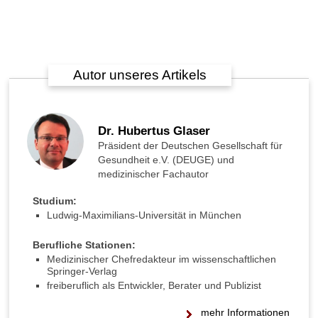
u
g
e
n
i
Autor unseres Artikels
n
n
e
n
Dr. Hubertus Glaser
d
r
Präsident der Deutschen Gesellschaft für
u
Gesundheit e.V. (DEUGE) und
c
medizinischer Fachautor
k
Studium:
s
Ludwig-Maximilians-Universität in München
s
c
h
Berufliche Stationen:
m
Medizinischer Chefredakteur im wissenschaftlichen
Springer-Verlag
e
freiberuflich als Entwickler, Berater und Publizist
r
z
mehr Informationen
h