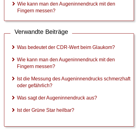
l
Wie kann man den Augeninnendruck mit den
b
Fingern messen?
a
r
?
Verwandte Beiträge
Was bedeutet der CDR-Wert beim Glaukom?
Wie kann man den Augeninnendruck mit den
Fingern messen?
►
Symptome
Ist die Messung des Augeninnendrucks schmerzhaft
oder gefährlich?
►
Was sagt der Augeninnendruck aus?
Diagnostik
&
Ist der Grüne Star heilbar?
Laborwerte
►