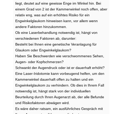
e
liegt, deutet auf eine gewisse Enge im Winkel hin. Bei
n
einem Grad von 2 ist der Kammerwinkel noch offen, aber
d
relativ eng, was auf ein erhöhtes Risiko für ein
r
u
Engwinkelglaukom hinweisen kann, vor allem wenn
c
andere Faktoren hinzukommen.
k
Ob eine Laserbehandlung notwendig ist, hängt von
m
verschiedenen Faktoren ab, darunter:
i
Besteht bei Ihnen eine genetische Veranlagung für
t
Glaukom oder Engwinkelglaukom?
d
Haben Sie Beschwerden wie verschwommenes Sehen,
e
n
Augen- oder Kopfschmerzen?
F
Schwankt der Augendruck oder ist er dauerhaft erhöht?
i
Eine Laser-Iridotomie kann vorbeugend helfen, um den
n
Kammerwinkel dauerhaft offen zu halten und ein
g
Engwinkelglaukom zu verhindern. Ob dies in Ihrem Fall
e
notwendig ist, hängt stark von der individuellen
r
Beurteilung durch Ihren Augenarzt ab, der alle Befunde
n
m
und Risikofaktoren abwägen wird.
e
Es wäre daher ratsam, ein ausführliches Gespräch mit
s