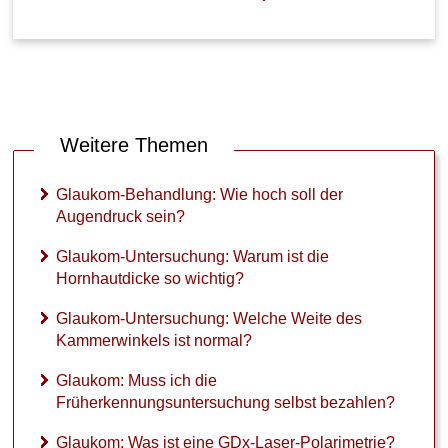
a
f
t
o
d
e
r
Weitere Themen
g
e
Glaukom-Behandlung: Wie hoch soll der
f
Augendruck sein?
ä
h
Glaukom-Untersuchung: Warum ist die
r
l
Hornhautdicke so wichtig?
i
c
Glaukom-Untersuchung: Welche Weite des
h
Kammerwinkels ist normal?
?
Glaukom: Muss ich die
W
Früherkennungsuntersuchung selbst bezahlen?
a
s
Glaukom: Was ist eine GDx-Laser-Polarimetrie?