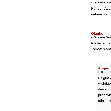
#
Glockner Osw
Für den Auge
nehme sie ni
Glaukom
#
Glockner Osw
Ich teste me
Tomaten anfü
Augeni
#
Ori
21.0
Es gibt
wichtige
diesen 
prophyl
führen 