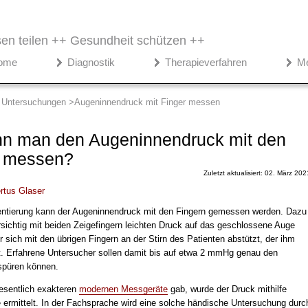
en teilen ++
Gesundheit schützen ++
ome
Diagnostik
Therapieverfahren
M
Untersuchungen
Augeninnendruck mit Finger messen
n man den Augeninnendruck mit den
n messen?
Zuletzt aktualisiert: 02. März 202
rtus Glaser
entierung kann der Augeninnendruck mit den Fingern gemessen werden. Dazu
rsichtig mit beiden Zeigefingern leichten Druck auf das geschlossene Auge
 sich mit den übrigen Fingern an der Stirn des Patienten abstützt, der ihm
t. Erfahrene Untersucher sollen damit bis auf etwa 2 mmHg genau den
spüren können.
esentlich exakteren
modernen Messgeräte
gab, wurde der Druck mithilfe
 ermittelt. In der Fachsprache wird eine solche händische Untersuchung durc