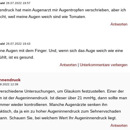
ald
26.07.2022 19:57
ndruck hat mein Augenarzt mir Augentropfen verschrieben, aber ich
cht, weil meine Augen weich sind wie Tomaten.
Antworten
ald
26.07.2022 19:43
ine Augen mit dem Finger. Und, wenn sich das Auge weich wie eine
hlt, ist es gesund.
Antworten
|
Unterkommentare verbergen
nnendruck
9.2022 12:39
 verschiedene Untersuchungen, um Glaukom festzustellen. Einer der
n ist der Augeninnendruck. Ist dieser über 21 mmHg, dann sollte man
immer wieder kontrollieren. Manche Augenärzte senken ihn
aktisch, da ja ein zu hoher Augeninnendruck zum Sehnervschaden
kann. Schauen Sie, bei welchem Wert Ihr Augeninnendruck liegt.
Antworten