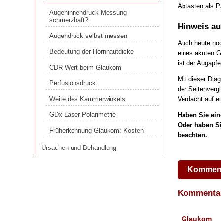
Augeninnendruck-Messung
Abtasten als P
schmerzhaft?
Augeninnendruck-Messung
schmerzhaft?
Hinweis au
Augendruck selbst messen
Augendruck selbst messen
Auch heute noc
Bedeutung der Hornhautdicke
Bedeutung der Hornhautdicke
eines akuten G
CDR-Wert beim Glaukom
ist der Augapfe
CDR-Wert beim Glaukom
Perfusionsdruck
Mit dieser Dia
Perfusionsdruck
der Seitenverg
Weite des Kammerwinkels
Verdacht auf e
Weite des Kammerwinkels
GDx-Laser-Polarimetrie
GDx-Laser-Polarimetrie
Haben Sie ein
Früherkennung Glaukom: Kosten
Oder haben Si
Früherkennung Glaukom: Kosten
beachten.
Ursachen und Behandlung
Ursachen und Behandlung
Komment
Komment
Glaukom