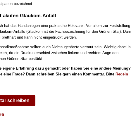
alpation bezeichnet.
f akuten Glaukom-Anfall
h hat das Handanlegen eine praktische Relevanz. Vor allem zur Feststellung
laukom-Anfalls (Glaukom ist die Fachbezeichnung für den Grünen Star). Dan
l bretthart und kann nicht eingedrückt werden.
gnostikmaßnahme sollten auch Nichtaugenärzte vertraut sein. Wichtig dabei is
leich, da ein Druckunterschied zwischen linkem und rechtem Auge den
inen Grünen Star bestärkt.
e eigene Erfahrung dazu gemacht oder haben Sie eine andere Meinung?
e eine Frage? Dann schreiben Sie gern einen Kommentar. Bitte
Regeln
ar schreiben
are