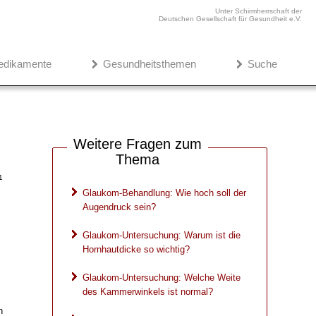
Unter Schirmherrschaft der
Deutschen Gesellschaft für Gesundheit e.V.
edikamente
Gesundheitsthemen
Suche
Weitere Fragen zum
Thema
1
Glaukom-Behandlung: Wie hoch soll der
Augendruck sein?
Glaukom-Untersuchung: Warum ist die
Hornhautdicke so wichtig?
Glaukom-Untersuchung: Welche Weite
des Kammerwinkels ist normal?
h