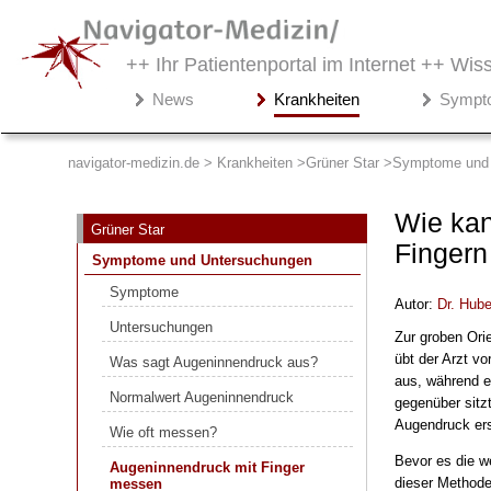
++ Ihr Patientenportal im Internet ++
Wiss
Navigator-
News
Krankheiten
Sympt
Medizin.de
▾
Krankheiten
navigator-medizin.de > Krankheiten
Grüner Star
Symptome und 
Grüner Star
Wie kan
Grüner Star
Symptome und Untersuchungen
Finger
Symptome und Untersuchungen
Symptome
Symptome
Autor:
Dr
.
Hube
Untersuchungen
Untersuchungen
Zur groben Ori
Was sagt Augeninnendruck aus?
übt der Arzt vo
Was sagt Augeninnendruck aus?
Normalwert Augeninnendruck
aus, während er
Normalwert Augeninnendruck
gegenüber sitz
Wie oft messen?
Augendruck er
Wie oft messen?
Augeninnendruck mit Finger
Bevor es die w
messen
Augeninnendruck mit Finger
dieser Methode
messen