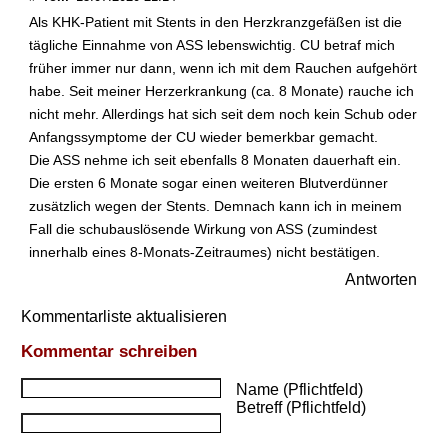
n
Als KHK-Patient mit Stents in den Herzkranzgefäßen ist die
a
tägliche Einnahme von ASS lebenswichtig. CU betraf mich
h
früher immer nur dann, wenn ich mit dem Rauchen aufgehört
m
habe. Seit meiner Herzerkrankung (ca. 8 Monate) rauche ich
e
nicht mehr. Allerdings hat sich seit dem noch kein Schub oder
v
o
Anfangssymptome der CU wieder bemerkbar gemacht.
n
Die ASS nehme ich seit ebenfalls 8 Monaten dauerhaft ein.
I
Die ersten 6 Monate sogar einen weiteren Blutverdünner
p
zusätzlich wegen der Stents. Demnach kann ich in meinem
u
Fall die schubauslösende Wirkung von ASS (zumindest
p
innerhalb eines 8-Monats-Zeitraumes) nicht bestätigen.
r
o
Antworten
f
e
Kommentarliste aktualisieren
n
Kommentar schreiben
b
e
Name (Pflichtfeld)
i
Betreff (Pflichtfeld)
C
o