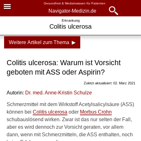
Gesundheit & Medizinwissen für Patienten
Navigator-Medizin.de
Navigator-
Navigator-Medizin.de
Erkrankung
Colitis ulcerosa
Medizin.de
▾
► News
Weitere Artikel zum Thema ▶
Krankheiten
► Krankheiten
Colitis ulcerosa
Colitis ulcerosa: Warum ist Vorsicht
► Diagnostik & Laborwerte
Ursachen, Behandlung,
geboten mit ASS oder Aspirin?
Prognose
Zuletzt aktualisiert: 02. März 2021
► Therapieverfahren
Einteilung und Diagnostik
Autorin:
Dr. med.
Anne-Kristin Schulze
► Medikamente
Linksseiten-Colitis
Schmerzmittel mit dem Wirkstoff Acetylsalicylsäure (ASS)
können bei
Colitis ulcerosa
oder
Morbus Crohn
Proktosigmoiditis
► Gesundheitsthemen
schubauslösend wirken. Zwar ist das nur selten der Fall,
Pancolitis
aber es wird dennoch zur Vorsicht geraten, vor allem
dann, wenn mit Schmerzmitteln, die ASS enthalten, noch
Pancolitis-Behandlung