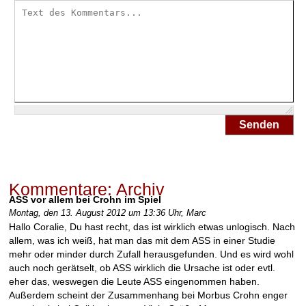
l
i
t
i
s
u
l
c
e
Senden
r
o
s
a
?
Kommentare: Archiv
ASS vor allem bei Crohn im Spiel
C
Montag, den 13. August 2012 um 13:36 Uhr,
Marc
o
Hallo Coralie, Du hast recht, das ist wirklich etwas unlogisch. Nach
l
allem, was ich weiß, hat man das mit dem ASS in einer Studie
i
mehr oder minder durch Zufall herausgefunden. Und es wird wohl
t
auch noch gerätselt, ob ASS wirklich die Ursache ist oder evtl.
i
eher das, weswegen die Leute ASS eingenommen haben.
s
Außerdem scheint der Zusammenhang bei Morbus Crohn enger
u