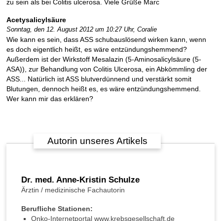
zu sein als bei Colitis ulcerosa. Viele Grüße Marc
l
c
Acetysalicylsäure
e
Sonntag, den 12. August 2012 um 10:27 Uhr,
Coralie
r
Wie kann es sein, dass ASS schubauslösend wirken kann, wenn
o
es doch eigentlich heißt, es wäre entzündungshemmend?
s
Außerdem ist der Wirkstoff Mesalazin (5-Aminosalicylsäure (5-
a
ASA)), zur Behandlung von Colitis Ulcerosa, ein Abkömmling der
:
ASS... Natürlich ist ASS blutverdünnend und verstärkt somit
W
Blutungen, dennoch heißt es, es wäre entzündungshemmend.
e
Wer kann mir das erklären?
l
c
h
e
Autorin unseres Artikels
S
c
h
m
Dr. med. Anne-Kristin Schulze
e
Ärztin / medizinische Fachautorin
r
z
Berufliche Stationen:
m
Onko-Internetportal www.krebsgesellschaft.de