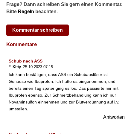
Bromelain gegen Colitis
Frage? Dann schreiben Sie gern einen Kommentar.
ulcerosa
Bitte
Regeln
beachten.
Kurkuma gegen Colitis
ulcerosa
Kommentar schreiben
Komplikationen und
Kommentare
Folgeerkrankungen
Verlauf und Prognose
Schub nach ASS
#
Kitty
25.10.2023 07:15
Alltag mit Colitis ulcerosa
Ich kann bestätigen, dass ASS ein Schubauslöser ist.
Genauso wie Ibuprofen. Ich hatte es eingenommen, und
Symptome
bereits einen Tag später ging es los. Das passierte mir mit
Ernährung
Ibuprofen ebenso. Zur Schmerzbehandlung kann ich nur
Novaminsulfon einnehmen und zur Blutverdünnung auf i.v.
Naturstoffe bei Colitis
umstellen.
ulcerosa
Antworten
Verwandte Beiträge