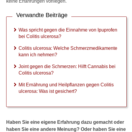
keine Erfahrungen vorliegen.
Backwash-Ileitis
Verwandte Beiträge
Pouchitis
Was spricht gegen die Einnahme von Ipuprofen
Schützt Rauchen vor
bei Colitis ulcerosa?
Colitis ulcerosa?
Colitis ulcerosa: Welche Schmerzmedikamente
Schub und Remission
kann ich nehmen?
Behandlung
Joint gegen die Schmerzen: Hilft Cannabis bei
Colitis ulcerosa?
Schmerzmedikamente bei
Colitis ulcerosa
Mit Ernährung und Heilpflanzen gegen Colitis
ulcerosa: Was ist gesichert?
Warum kein Ibuprofen bei
Colitis ulcerosa?
Vorsicht bei ASS mit
Colitis ulcerosa
Haben Sie eine eigene Erfahrung dazu gemacht oder
haben Sie eine andere Meinung? Oder haben Sie eine