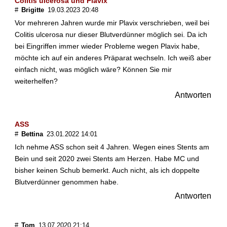
Colitis ulcerosa und Plavix
#
Brigitte
19.03.2023 20:48
W
Vor mehreren Jahren wurde mir Plavix verschrieben, weil bei
a
Colitis ulcerosa nur dieser Blutverdünner möglich sei. Da ich
s
bei Eingriffen immer wieder Probleme wegen Plavix habe,
s
möchte ich auf ein anderes Präparat wechseln. Ich weiß aber
p
einfach nicht, was möglich wäre? Können Sie mir
r
weiterhelfen?
i
c
Antworten
h
t
g
ASS
e
#
Bettina
23.01.2022 14:01
g
Ich nehme ASS schon seit 4 Jahren. Wegen eines Stents am
e
Bein und seit 2020 zwei Stents am Herzen. Habe MC und
n
bisher keinen Schub bemerkt. Auch nicht, als ich doppelte
d
Blutverdünner genommen habe.
i
e
Antworten
E
i
n
#
Tom
13.07.2020 21:14