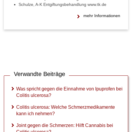
e
Schulze, A-K Entgif­tungs­be­hand­lung www.tk.de
d
i
mehr Informationen
k
a
m
e
n
t
e
k
a
Verwandte Beiträge
n
n
i
Was spricht gegen die Einnahme von Ipuprofen bei
c
Colitis ulcerosa?
h
n
Colitis ulcerosa: Welche Schmerzmedikamente
e
kann ich nehmen?
h
m
Joint gegen die Schmerzen: Hilft Cannabis bei
e
Colitis ulcerosa?