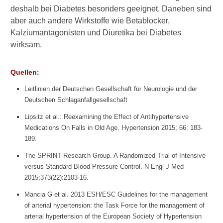
Symptome
deshalb bei Diabetes besonders geeignet. Daneben sind
aber auch andere Wirkstoffe wie Betablocker,
Behandlung
Kalziumantagonisten und Diuretika bei Diabetes
wirksam.
Blutdruck messen &
Diagnostik
Quellen:
Medikamente
Leitlinien der Deutschen Gesellschaft für Neurologie und der
ACE-Hemmer
Deutschen Schlaganfallgesellschaft
Betablocker
Lipsitz et al.: Reexamining the Effect of Antihypertensive
Medications On Falls in Old Age. Hypertension 2015; 66: 183-
Diuretika
189.
Ernährung
The SPRINT Research Group. A Randomized Trial of Intensive
versus Standard Blood-Pressure Control. N Engl J Med
Alltag
2015;373(22):2103-16.
Mancia G et al. 2013 ESH/ESC Guidelines for the management
Was sonst noch wichtig ist
of arterial hypertension: the Task Force for the management of
Naturstoffe bei Bluthochdruck
arterial hypertension of the European Society of Hypertension