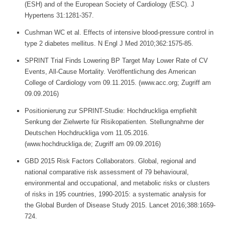
(ESH) and of the European Society of Cardiology (ESC). J
Hypertens 31:1281-357.
Cushman WC et al. Effects of intensive blood-pressure control in
►
type 2 diabetes mellitus. N Engl J Med 2010;362:1575-85.
Symptome
SPRINT Trial Finds Lowering BP Target May Lower Rate of CV
Events, All-Cause Mortality. Veröffentlichung des American
►
College of Cardiology vom 09.11.2015. (www.acc.org; Zugriff am
09.09.2016)
Diagnostik
&
Positionierung zur SPRINT-Studie: Hochdruckliga empfiehlt
Laborwerte
Senkung der Zielwerte für Risikopatienten. Stellungnahme der
Deutschen Hochdruckliga vom 11.05.2016.
(www.hochdruckliga.de; Zugriff am 09.09.2016)
►
Therapieverfahren
GBD 2015 Risk Factors Collaborators. Global, regional and
national comparative risk assessment of 79 behavioural,
environmental and occupational, and metabolic risks or clusters
►
of risks in 195 countries, 1990-2015: a systematic analysis for
Medikamente
the Global Burden of Disease Study 2015. Lancet 2016;388:1659-
724.