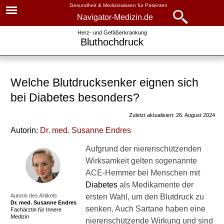
Gesundheit & Medizinwissen für Patienten
Navigator-Medizin.de
Navigator-
Navigator-Medizin.de
Herz- und Gefäßerkrankung
Bluthochdruck
Medizin.de
▾
► News
Krankheiten
Welche Blutdrucksenker eignen sich
► Krankheiten
Bluthochdruck
bei Diabetes besonders?
► Diagnostik & Laborwerte
Blutdruck: Basiswissen
Zuletzt aktualisiert: 26. August 2024
Häufigkeit
Autorin:
Dr
. med.
Susanne Endres
► Therapieverfahren
Ursachen
Aufgrund der nierenschützenden
► Medikamente
Wirksamkeit gelten sogenannte
Kinder
ACE-Hemmer bei Menschen mit
► Gesundheitsthemen
Diabetes
als Medikamente der
Bluthochdruck-Formen
Autorin des Artikels
ersten Wahl, um den Blutdruck zu
Dr. med.
Susanne Endres
Vorbeugung
senken. Auch Sartane haben eine
Fachärztin für Innere
Medizin
nierenschützende Wirkung und sind