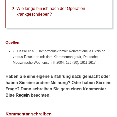
Weitere
Behandlungsmöglichkeiten
Wie lange bin ich nach der Operation
krankgeschrieben?
Kortison
Hämorrhoiden und
Abführmittel
Quellen:
Prognose
C. Hasse et al., Hämorrhoidektomie: Konventionelle Exzision
Sind Hämorrhoiden
versus Resektion mit dem Klammernahtgerät, Deutsche
heilbar?
Medizinische Wochenschrift 2004; 129 (30): 1611-1617
Salben und Cremes
Haben Sie eine eigene Erfahrung dazu gemacht oder
haben Sie eine andere Meinung? Oder haben Sie eine
10 Tipps gegen
Frage? Dann schreiben Sie gern einen Kommentar.
Hämorrhoiden
Bitte
Regeln
beachten.
Verwandte Beiträge
Kommentar schreiben