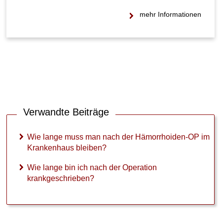
n
mehr Informationen
h
a
u
s
b
l
e
i
b
e
Verwandte Beiträge
n
?
Wie lange muss man nach der Hämorrhoiden-OP im
W
Krankenhaus bleiben?
i
e
Wie lange bin ich nach der Operation
l
krankgeschrieben?
a
n
g
e