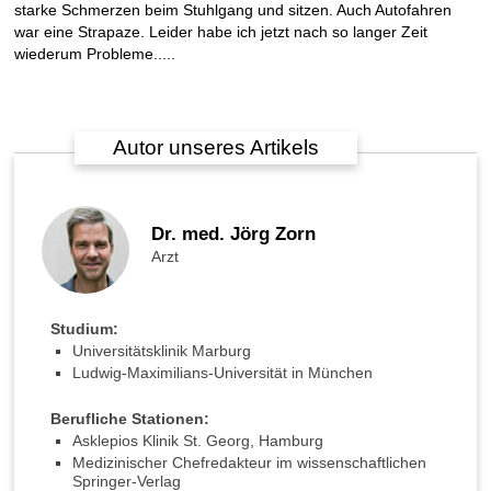
H
starke Schmerzen beim Stuhlgang und sitzen. Auch Autofahren
ä
war eine Strapaze. Leider habe ich jetzt nach so langer Zeit
m
wiederum Probleme.....
o
r
r
h
Autor unseres Artikels
o
i
d
e
Dr. med. Jörg Zorn
n
Arzt
-
O
P
Studium:
i
Universitätsklinik Marburg
m
Ludwig-Maximilians-Universität in München
K
r
Berufliche Stationen:
a
Asklepios Klinik St. Georg, Hamburg
n
Medizinischer Chefredakteur im wissenschaftlichen
k
Springer-Verlag
e