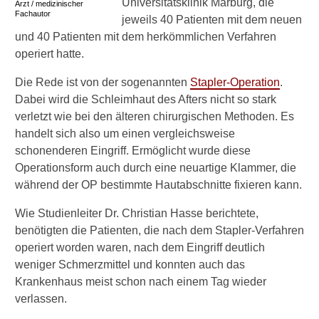
Universitätsklinik Marburg, die
Arzt / medizinischer
Selbstbehandlung
Fachautor
jeweils 40 Patienten mit dem neuen
und 40 Patienten mit dem herkömmlichen Verfahren
Heilung von alleine?
operiert hatte.
Was dagegen tun?
Die Rede ist von der sogenannten
Stapler-Operation
.
Leichterer Stuhlgang bei
Dabei wird die Schleimhaut des Afters nicht so stark
Hämorrhoiden
verletzt wie bei den älteren chirurgischen Methoden. Es
handelt sich also um einen vergleichsweise
Welche Nahrungsmittel
schonenderen Eingriff. Ermöglicht wurde diese
meiden?
Operationsform auch durch eine neuartige Klammer, die
während der OP bestimmte Hautabschnitte fixieren kann.
Baden und Sitzbäder
Wie Studienleiter Dr. Christian Hasse berichtete,
Verödung und
benötigten die Patienten, die nach dem Stapler-Verfahren
Gummiband-Ligatur
operiert worden waren, nach dem Eingriff deutlich
Krankschreibung nach
weniger Schmerzmittel und konnten auch das
Gummibandligatur
Krankenhaus meist schon nach einem Tag wieder
verlassen.
Dauer der