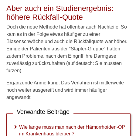
Verödungstherapie
Aber auch ein Studienergebnis:
Krankschreibung nach
höhere Rückfall-Quote
Verödung
Doch die neue Methode hat offenbar auch Nachteile. So
Operation
kam es in der Folge etwas häufiger zu einer
Blasenschwäche und auch die Rückfallquote war höher.
Wann operativ entfernen?
Einige der Patienten aus der "Stapler-Gruppe" hatten
zudem Probleme, nach dem Eingriff ihre Darmgase
OP: Wie lange
zuverlässig zurückzuhalten (auf deutsch: Sie mussten
Krankenhaus?
furzen).
Krankschreibung nach OP
Ergänzende Anmerkung: Das Verfahren ist mittlerweile
Schmerzen nach OP
noch weiter ausgereift und wird immer häufiger
angewandt.
Wundschmerzen nach OP
Verwandte Beiträge
Probleme nach OP
Neue Hämorrhoiden-OP
Wie lange muss man nach der Hämorrhoiden-OP
im Krankenhaus bleiben?