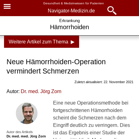
Gesundheit & Medizinwissen für Patienten
Navigator-Medizin.de
Navigator-
Navigator-Medizin.de
Erkrankung
Hämorrhoiden
Medizin.de
▾
► News
Weitere Artikel zum Thema ▶
Krankheiten
► Krankheiten
Hämorrhoiden
Neue Hämorrhoiden-Operation
► Diagnostik & Laborwerte
Symptome, Ursachen,
vermindert Schmerzen
Vorbeugung
Zuletzt aktualisiert: 22. November 2021
► Therapieverfahren
Operation
Autor:
Dr
. med.
Jörg Zorn
► Medikamente
Behandlung
Eine neue Operationsmethode bei
fortgeschrittenen Hämorrhoiden
Zu welchem Arzt?
► Gesundheitsthemen
scheint die Schmerzen nach dem
Wie man sie wieder los
Eingriff deutlich zu verringern. Dies
wird
Autor des Artikels
ist das Ergebnis einer Studie der
Dr. med.
med. Jörg Zorn