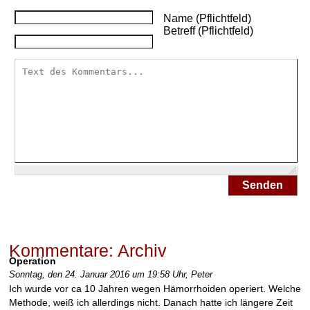
W
Name (Pflichtfeld)
i
Betreff (Pflichtfeld)
e
l
a
n
g
e
m
u
s
s
m
Senden
a
n
n
a
c
Kommentare: Archiv
h
Operation
d
Sonntag, den 24. Januar 2016 um 19:58 Uhr,
Peter
e
Ich wurde vor ca 10 Jahren wegen Hämorrhoiden operiert. Welche
r
Methode, weiß ich allerdings nicht. Danach hatte ich längere Zeit