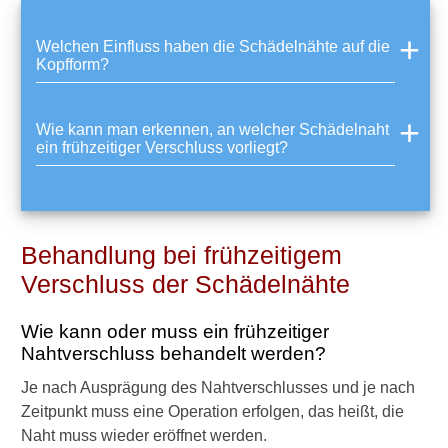
Schädelasymmetrie
Welchen Einfluss haben die Schädelnähte auf die
Stillen
Kopfform?
Gesundes Aufwachsen
Essen und Ernährung
Wie kann man erkennen, an welcher Schädelnaht
ein frühzeitiger Verschluss vorliegt?
Wachstum
Entwicklung und Verhalten
Kinder und Schlafen
Behandlung bei frühzeitigem
Verschluss der Schädelnähte
Körperpflege, Händewaschen
& Co
Wie kann oder muss ein frühzeitiger
Nahtverschluss behandelt werden?
Spielen
Je nach Ausprägung des Nahtverschlusses und je nach
Milchzähne, Zahnen und
Zeitpunkt muss eine Operation erfolgen, das heißt, die
Zahnpflege
Naht muss wieder eröffnet werden.