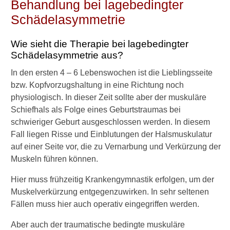
Behandlung bei lagebedingter
n
n
Schädelasymmetrie
d
a
Wie sieht die Therapie bei lagebedingter
s
Schädelasymmetrie aus?
s
e
In den ersten 4 – 6 Lebenswochen ist die Lieblingsseite
i
bzw. Kopfvorzugshaltung in eine Richtung noch
n
?
physiologisch. In dieser Zeit sollte aber der muskuläre
Schiefhals als Folge eines Geburtstraumas bei
W
schwieriger Geburt ausgeschlossen werden. In diesem
i
Fall liegen Risse und Einblutungen der Halsmuskulatur
e
auf einer Seite vor, die zu Vernarbung und Verkürzung der
w
i
Muskeln führen können.
r
d
Hier muss frühzeitig Krankengymnastik erfolgen, um der
e
Muskelverkürzung entgegenzuwirken. In sehr seltenen
i
Fällen muss hier auch operativ eingegriffen werden.
n
a
Aber auch der traumatische bedingte muskuläre
n