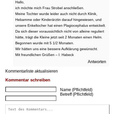
Hallo,
f
ich möchte mich Frau Strobel anschließen.
e
Meine Tochter wurde leider auch nicht durch Klinik,
r
Hebamme oder Kinderärztin darauf hingewiesen, und
t
i
unsere Enkeltocher hat einen Plagiocephalus entwickelt.
g
Da sich dieser voraussichtlich nicht von alleine reguliert
k
hätte, trägt die Kleine jetzt seit 2 Monaten einen Helm.
e
Begonnen wurde mit 5 1/2 Monaten.
i
Wir hätten uns eine bessere Aufklärung gewünscht.
t
Mit freundlichen Grüßen – I. Habeck
e
n
Antworten
?
Kommentarliste aktualisieren
Kommentar schreiben
Name (Pflichtfeld)
Betreff (Pflichtfeld)
►
Krankheiten