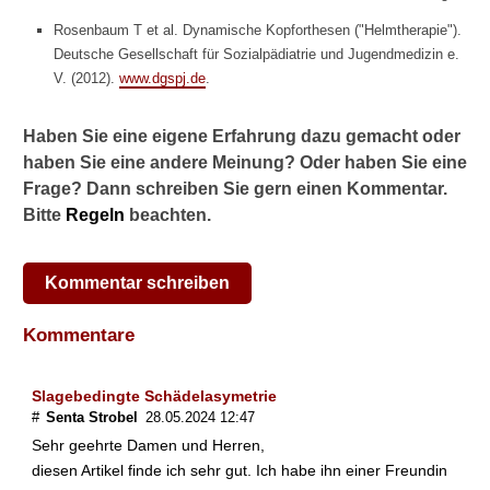
n
Rosenbaum T et al. Dynamische Kopforthesen ("Helmtherapie").
d
Deutsche Gesellschaft für Sozialpädiatrie und Jugendmedizin e.
e
V. (2012).
www.dgspj.de
.
s
?
Haben Sie eine eigene Erfahrung dazu gemacht oder
W
haben Sie eine andere Meinung? Oder haben Sie eine
a
Frage? Dann schreiben Sie gern einen Kommentar.
n
n
Bitte
Regeln
beachten.
l
e
r
Kommentar schreiben
n
t
Kommentare
e
i
n
Slagebedingte Schädelasymetrie
K
#
Senta Strobel
28.05.2024 12:47
i
Sehr geehrte Damen und Herren,
n
diesen Artikel finde ich sehr gut. Ich habe ihn einer Freundin
d