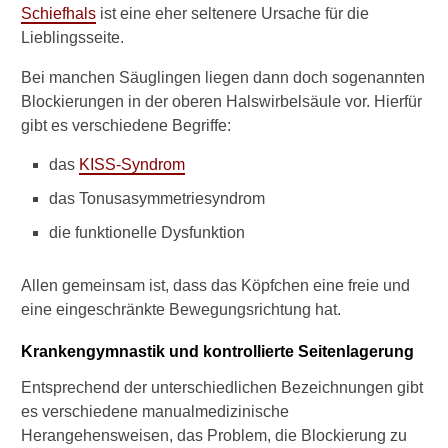
Schiefhals
ist eine eher seltenere Ursache für die
g
Lieblingsseite.
e
b
Bei manchen Säuglingen liegen dann doch sogenannten
o
r
Blockierungen in der oberen Halswirbelsäule vor. Hierfür
e
gibt es verschiedene Begriffe:
n
e
das
KISS-Syndrom
r
das Tonusasymmetriesyndrom
S
c
die funktionelle Dysfunktion
h
i
e
Allen gemeinsam ist, dass das Köpfchen eine freie und
f
eine eingeschränkte Bewegungsrichtung hat.
h
a
Krankengymnastik und kontrollierte Seitenlagerung
l
s
Entsprechend der unterschiedlichen Bezeichnungen gibt
b
es verschiedene manualmedizinische
e
Herangehensweisen, das Problem, die Blockierung zu
h