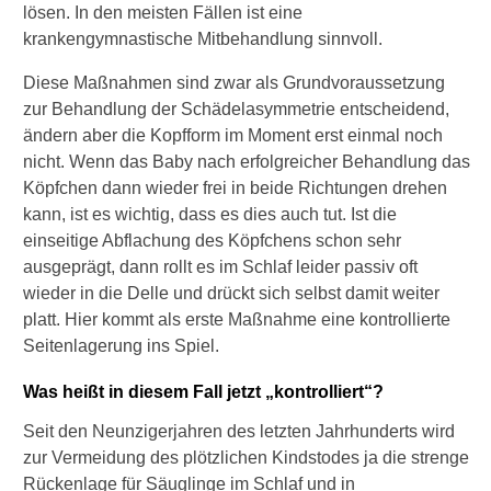
a
lösen. In den meisten Fällen ist eine
n
krankengymnastische Mitbehandlung sinnvoll.
d
e
Diese Maßnahmen sind zwar als Grundvoraussetzung
l
zur Behandlung der Schädelasymmetrie entscheidend,
t
ändern aber die Kopfform im Moment erst einmal noch
?
nicht. Wenn das Baby nach erfolgreicher Behandlung das
W
Köpfchen dann wieder frei in beide Richtungen drehen
a
kann, ist es wichtig, dass es dies auch tut. Ist die
s
einseitige Abflachung des Köpfchens schon sehr
i
ausgeprägt, dann rollt es im Schlaf leider passiv oft
s
wieder in die Delle und drückt sich selbst damit weiter
t
e
platt. Hier kommt als erste Maßnahme eine kontrollierte
i
Seitenlagerung ins Spiel.
n
e
Was heißt in diesem Fall jetzt „kontrolliert“?
A
n
Seit den Neunzigerjahren des letzten Jahrhunderts wird
p
zur Vermeidung des plötzlichen Kindstodes ja die strenge
a
Rückenlage für Säuglinge im Schlaf und in