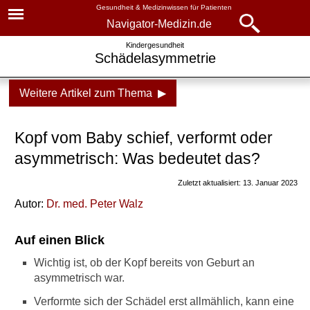
Gesundheit & Medizinwissen für Patienten
Navigator-Medizin.de
Navigator-
Navigator-Medizin.de
Kindergesundheit
Schädelasymmetrie
Medizin.de
▾
► News
Weitere Artikel zum Thema ▶
Gesundheitsthemen
► Krankheiten
Kindergesundheit
Kopf vom Baby schief, verformt oder
► Diagnostik & Laborwerte
Neugeborenes
asymmetrisch: Was bedeutet das?
Säuglingsalter
Zuletzt aktualisiert: 13. Januar 2023
► Therapieverfahren
Autor:
Baby-Nahrung
Dr
. med.
Peter Walz
► Medikamente
Hypoallergene Baby-
Auf einen Blick
Nahrung
► Gesundheitsthemen
Wichtig ist, ob der Kopf bereits von Geburt an
Schrei-Babys und
asymmetrisch war.
Dreimonatskoliken
Verformte sich der Schädel erst allmählich, kann eine