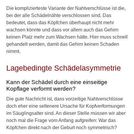
Mutter-Kind-Kur & Vater-Kind-
Die komplizierteste Variante der Nahtverschlüsse ist die,
Kur
bei der alle Schädelnähte verschlossen sind. Das
Kind im Krankenhaus
bedeutet, dass das Köpfchen überhaupt nicht mehr
wachsen könnte und dass vor allem auch das Gehirn
Weitere wichtige Fragen
keinen Platz mehr zum Wachsen hätte. Hier muss schnell
gehandelt werden, damit das Gehirn keinen Schaden
10 Tipps für eine gesunde
nimmt.
Kindheit
Lagebedingte Schädelasymmetrie
Verwandte Beiträge
Kann der Schädel durch eine einseitige
M
Kopflage verformt werden?
e
Die gute Nachricht ist, dass vorzeitige Nahtverschlüsse
i
n
doch eher eine seltenere Ursache für Kopfverformungen
B
im Säuglingsalter sind. An dieser Stelle müssen wir aber
a
noch mal die Frage vom Anfang aufgreifen: War das
b
Köpfchen direkt nach der Geburt noch symmetrisch?
y