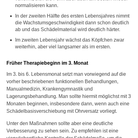
W
normalisieren kann.
i
In der zweiten Hälfte des ersten Lebensjahres nimmt
e
v
die Wachstumsgeschwindigkeit dann schon deutlich
e
ab und das Schädelmaterial wird deutlich härter.
r
Im zweiten Lebensjahr wächst das Köpfchen zwar
l
weiterhin, aber viel langsamer als im ersten.
ä
u
f
Früher Therapiebeginn im 3. Monat
t
d
Im 3. bis 6. Lebensmonat setzt man vorwiegend auf die
i
vorher beschriebenen funktionellen Behandlungen,
e
Manualmedizin, Krankengymnastik und
n
o
Lagerungsbehandlung. Man sollte hiermit möglichst mit 3
r
Monaten beginnen, insbesondere dann, wenn auch eine
m
Schädelbasisverschiebung mit Ohrversatz vorliegt.
a
l
Unter den Maßnahmen sollte aber eine deutliche
e
Verbesserung zu sehen sein. Zu empfehlen ist eine
g