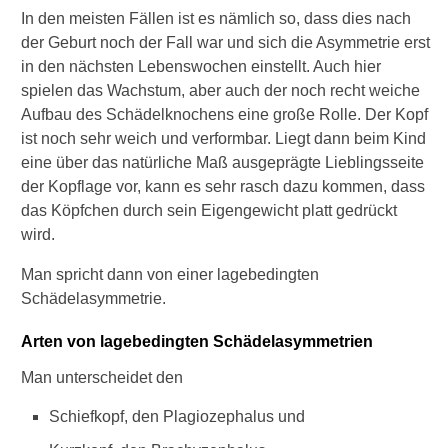
d
In den meisten Fällen ist es nämlich so, dass dies nach
r
der Geburt noch der Fall war und sich die Asymmetrie erst
e
h
in den nächsten Lebenswochen einstellt. Auch hier
t
spielen das Wachstum, aber auch der noch recht weiche
d
Aufbau des Schädelknochens eine große Rolle. Der Kopf
e
ist noch sehr weich und verformbar. Liegt dann beim Kind
n
eine über das natürliche Maß ausgeprägte Lieblingsseite
K
o
der Kopflage vor, kann es sehr rasch dazu kommen, dass
p
das Köpfchen durch sein Eigengewicht platt gedrückt
f
wird.
i
m
Man spricht dann von einer lagebedingten
m
Schädelasymmetrie.
e
r
Arten von lagebedingten Schädelasymmetrien
w
i
Man unterscheidet den
e
d
Schiefkopf, den Plagiozephalus und
e
r