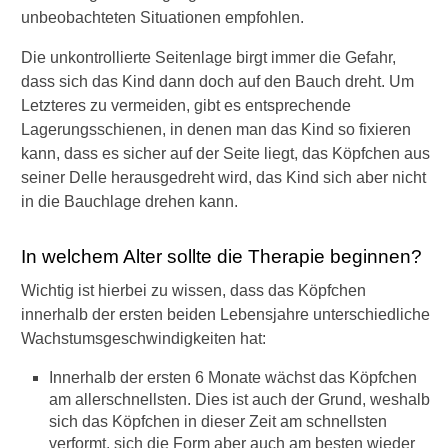
s
unbeobachteten Situationen empfohlen.
s
u
Die unkontrollierte Seitenlage birgt immer die Gefahr,
n
g
dass sich das Kind dann doch auf den Bauch dreht. Um
s
Letzteres zu vermeiden, gibt es entsprechende
s
Lagerungsschienen, in denen man das Kind so fixieren
t
kann, dass es sicher auf der Seite liegt, das Köpfchen aus
ö
seiner Delle herausgedreht wird, das Kind sich aber nicht
r
u
in die Bauchlage drehen kann.
n
g
In welchem Alter sollte die Therapie beginnen?
d
e
Wichtig ist hierbei zu wissen, dass das Köpfchen
s
innerhalb der ersten beiden Lebensjahre unterschiedliche
B
Wachstumsgeschwindigkeiten hat:
a
b
Innerhalb der ersten 6 Monate wächst das Köpfchen
y
am allerschnellsten. Dies ist auch der Grund, weshalb
s
?
sich das Köpfchen in dieser Zeit am schnellsten
verformt, sich die Form aber auch am besten wieder