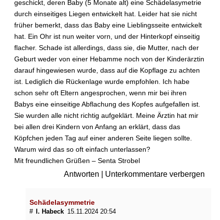
geschickt, deren Baby (5 Monate alt) eine Schädelasymetrie
b
e
durch einseitiges Liegen entwickelt hat. Leider hat sie nicht
s
früher bemerkt, dass das Baby eine Lieblingsseite entwickelt
t
hat. Ein Ohr ist nun weiter vorn, und der Hinterkopf einseitig
i
flacher. Schade ist allerdings, dass sie, die Mutter, nach der
m
Geburt weder von einer Hebamme noch von der Kinderärztin
m
darauf hingewiesen wurde, dass auf die Kopflage zu achten
t
ist. Lediglich die Rückenlage wurde empfohlen. Ich habe
e
H
schon sehr oft Eltern angesprochen, wenn mir bei ihren
a
Babys eine einseitige Abflachung des Kopfes aufgefallen ist.
n
Sie wurden alle nicht richtig aufgeklärt. Meine Ärztin hat mir
d
bei allen drei Kindern von Anfang an erklärt, dass das
-
Köpfchen jeden Tag auf einer anderen Seite liegen sollte.
u
Warum wird das so oft einfach unterlassen?
n
Mit freundlichen Grüßen – Senta Strobel
d
F
Antworten
|
Unterkommentare verbergen
i
n
g
Schädelasymmetrie
e
#
I. Habeck
15.11.2024 20:54
r