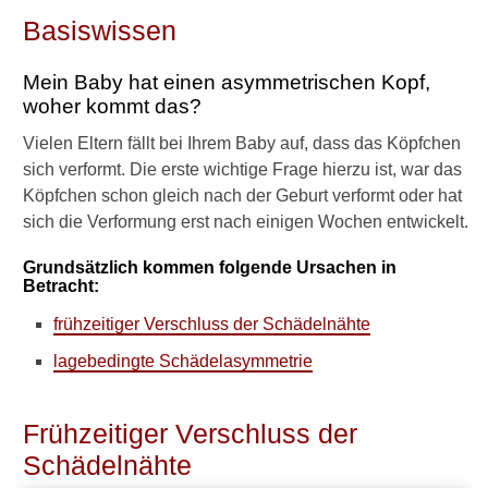
Schädelasymmetrie
Basiswissen
Frühzeitiger
Mein Baby hat einen asymmetrischen Kopf,
Verschluss der
woher kommt das?
Schädelnähte
Vielen Eltern fällt bei Ihrem Baby auf, dass das Köpfchen
Behandlung bei
sich verformt. Die erste wichtige Frage hierzu ist, war das
frühzeitigem
Köpfchen schon gleich nach der Geburt verformt oder hat
Verschluss der
sich die Verformung erst nach einigen Wochen entwickelt.
Schädelnähte
Grundsätzlich kommen folgende Ursachen in
Lagebedingte
Betracht:
Schädelasymmetrie
frühzeitiger Verschluss der Schädelnähte
Prognose bei
lagebedingte Schädelasymmetrie
lagebedingter
Schädelasymmetrie
Frühzeitiger Verschluss der
Behandlung bei
Schädelnähte
lagebedingter