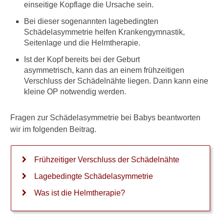
einseitige Kopflage die Ursache sein.
Baby-Schwimmen
Bei dieser sogenannten lagebedingten
Baby und Schlaf
Schädelasymmetrie helfen Krankengymnastik,
Seitenlage und die Helmtherapie.
Baby und Schnuller
Ist der Kopf bereits bei der Geburt
Baby-Pflege, Wickeln und
asymmetrisch, kann das an einem frühzeitigen
Windeln
Verschluss der Schädelnähte liegen. Dann kann eine
kleine OP notwendig werden.
Wunder Po
Wunder Po und Nahrung
Fragen zur Schädelasymmetrie bei Babys beantworten
wir im folgenden Beitrag.
Windel-Müll
Blähungen beim Baby
Frühzeitiger Verschluss der Schädelnähte
Anzeichen für
Lagebedingte Schädelasymmetrie
Austrocknung
Was ist die Helmtherapie?
Puls fühlen beim Baby