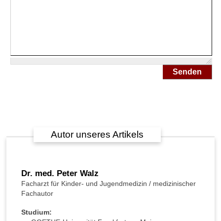
►
Symptome
►
Diagnostik
Senden
&
Laborwerte
►
Therapieverfahren
Autor unseres Artikels
►
Medikamente
Dr. med. Peter Walz
Facharzt für Kinder- und Jugendmedizin / medizinischer
Fachautor
Studium: