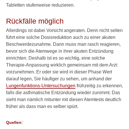
Bronchiale Thermoplastie
Tabletten stufenweise reduzieren.
Biofeedback-Training
Rückfälle möglich
Leben mit Asthma
Allerdings ist dabei Vorsicht angeraten. Denn nicht selten
führt eine solche Dosisreduktion auch zu einer akuten
Asthma und Schwangerschaft
Beschwerdezunahme. Dann muss man rasch reagieren,
Prognose
bevor sich die Atemwege in ihrer akuten Entzündung
einrichten. Deshalb ist es so wichtig, eine solche
weitere wichtige Fragen
Therapie-Anpassung wirklich gemeinsam mit dem Arzt
vorzunehmen. Er oder sie wird in dieser Phase Wert
darauf legen, Sie häufiger zu sehen, um anhand der
Lungenfunktions-Untersuchungen
frühzeitig zu erkennen,
►
falls die asthmatische Entzündung wieder zunimmt. Das
Symptome
sieht man nämlich mitunter mit diesen Atemtests deutlich
früher als dass man es selber spürt.
►
Diagnostik
Quellen:
&