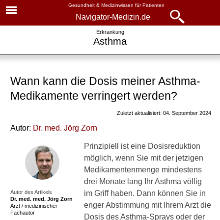
Gesundheit & Medizinwissen für Patienten
Navigator-Medizin.de
Navigator-
Navigator-Medizin.de
Erkrankung
Asthma
Medizin.de
▾
► News
Krankheiten
Wann kann die Dosis meiner Asthma-
► Krankheiten
Asthma
Medikamente verringert werden?
► Diagnostik & Laborwerte
Basiswissen
Zuletzt aktualisiert: 04. September 2024
Ursachen
Autor:
Dr
. med.
Jörg Zorn
► Therapieverfahren
Symptome
Prinzipiell ist eine Dosisreduktion
► Medikamente
möglich, wenn Sie mit der jetzigen
Asthma-Anfall
Medikamentenmenge mindestens
► Gesundheitsthemen
drei Monate lang Ihr Asthma völlig
Untersuchungen
Autor des Artikels
im Griff haben. Dann können Sie in
Dr. med.
med. Jörg Zorn
Behandlung
enger Abstimmung mit Ihrem Arzt die
Arzt / medizinischer
Fachautor
Dosis des Asthma-Sprays oder der