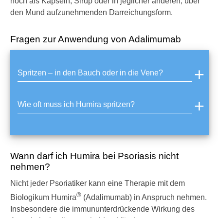
noch als Kapseln, Sirup oder in jeglicher anderen, über
n
den Mund aufzunehmenden Darreichungsform.
v
o
l
Fragen zur Anwendung von Adalimumab
l
s
e
i
Spritzen – in den Bauch oder in die Vene?
n
?
Wie oft muss ich Humira spritzen?
W
e
l
c
h
Wann darf ich Humira bei Psoriasis nicht
e
nehmen?
B
e
Nicht jeder Psoriatiker kann eine Therapie mit dem
h
®
Biologikum Humira
(Adalimumab) in Anspruch nehmen.
a
n
Insbesondere die immununterdrückende Wirkung des
d