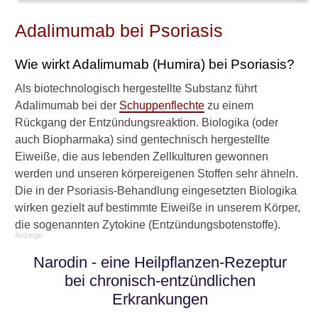
n
Adalimumab bei Psoriasis
n
e
n
Wie wirkt Adalimumab (Humira) bei Psoriasis?
u
n
Als biotechnologisch hergestellte Substanz führt
t
Adalimumab bei der
Schuppenflechte
zu einem
e
Rückgang der Entzündungsreaktion. Biologika (oder
r
auch Biopharmaka) sind gentechnisch hergestellte
A
d
Eiweiße, die aus lebenden Zellkulturen gewonnen
a
werden und unseren körpereigenen Stoffen sehr ähneln.
l
Die in der Psoriasis-Behandlung eingesetzten Biologika
i
wirken gezielt auf bestimmte Eiweiße in unserem Körper,
m
die sogenannten Zytokine (Entzündungsbotenstoffe).
u
Anzeige
m
a
Narodin - eine Heilpflanzen-Rezeptur
b
bei chronisch-entzündlichen
(
Erkrankungen
H
u