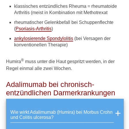
l
klassisches entzündliches Rheuma = rheumatoide
i
Arthritis (meist in Kombination mit Methotrexat
t
i
rheumatischer Gelenkbefall bei Schuppenflechte
s
(
Psoriasis-Arthritis
)
u
l
ankylosierende Spondylolitis
(bei Versagen der
c
konventionellen Therapie)
e
r
o
®
Humira
muss unter die Haut gespritzt werden, in der
s
Regel einmal alle zwei Wochen.
a
u
n
Adalimumab bei chronisch-
d
entzündlichen Darmerkrankungen
M
o
r
b
Wie wirkt Adalimumab (Humira) bei Morbus Crohn
u
und Colitis ulcerosa?
s
C