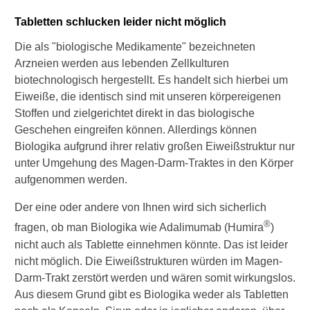
u
Tabletten schlucken leider nicht möglich
n
g
Die als "biologische Medikamente" bezeichneten
e
Arzneien werden aus lebenden Zellkulturen
i
n
biotechnologisch hergestellt. Es handelt sich hierbei um
e
Eiweiße, die identisch sind mit unseren körpereigenen
s
Stoffen und zielgerichtet direkt in das biologische
M
Geschehen eingreifen können. Allerdings können
o
Biologika aufgrund ihrer relativ großen Eiweißstruktur nur
r
b
unter Umgehung des Magen-Darm-Traktes in den Körper
u
aufgenommen werden.
s
C
Der eine oder andere von Ihnen wird sich sicherlich
r
®
fragen, ob man Biologika wie Adalimumab (Humira
)
o
nicht auch als Tablette einnehmen könnte. Das ist leider
h
n
nicht möglich. Die Eiweißstrukturen würden im Magen-
s
Darm-Trakt zerstört werden und wären somit wirkungslos.
i
Aus diesem Grund gibt es Biologika weder als Tabletten
n