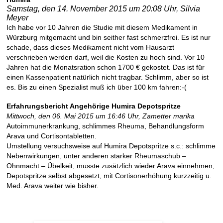
Samstag, den 14. November 2015 um 20:08 Uhr, S
ilvia
Meyer
Ich habe vor 10 Jahren die Studie mit diesem Medikament in
Würzburg mitgemacht und bin seither fast schmerzfrei. Es ist nur
schade, dass dieses Medikament nicht vom Hausarzt
verschrieben werden darf, weil die Kosten zu hoch sind. Vor 10
Jahren hat die Monatsration schon 1700 € gekostet. Das ist für
einen Kassenpatient natürlich nicht tragbar. Schlimm, aber so ist
es. Bis zu einen Spezialist muß ich über 100 km fahren:-(
Erfahrungsbericht Angehörige Humira Depotspritze
Mittwoch, den 06. Mai 2015 um 16:46 Uhr,
Zametter marika
Autoimmunerkrankung, schlimmes Rheuma, Behandlungsform
Arava und Cortisontabletten.
Umstellung versuchsweise auf Humira Depotspritze s.c.: schlimme
Nebenwirkungen, unter anderen starker Rheumaschub –
Ohnmacht – Übelkeit, musste zusätzlich wieder Arava einnehmen,
Depotspritze selbst abgesetzt, mit Cortisonerhöhung kurzzeitig u.
Med. Arava weiter wie bisher.