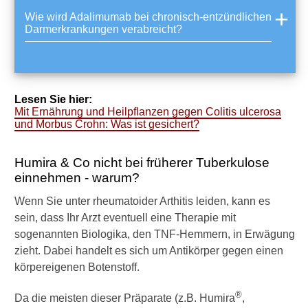
r
Wie wird Adalimumab bei chronisch-entzündlichen
o
Darmerkrankungen verabreicht?
h
n
:
W
a
Lesen Sie hier:
s
Mit Ernährung und Heilpflanzen gegen Colitis ulcerosa
i
und Morbus Crohn: Was ist gesichert?
s
t
Humira & Co nicht bei früherer Tuberkulose
g
e
einnehmen - warum?
s
Wenn Sie unter rheumatoider Arthitis leiden, kann es
i
c
sein, dass Ihr Arzt eventuell eine Therapie mit
h
sogenannten Biologika, den TNF-Hemmern, in Erwägung
e
zieht. Dabei handelt es sich um Antikörper gegen einen
r
körpereigenen Botenstoff.
t
?
®
Da die meisten dieser Präparate (z.B. Humira
,