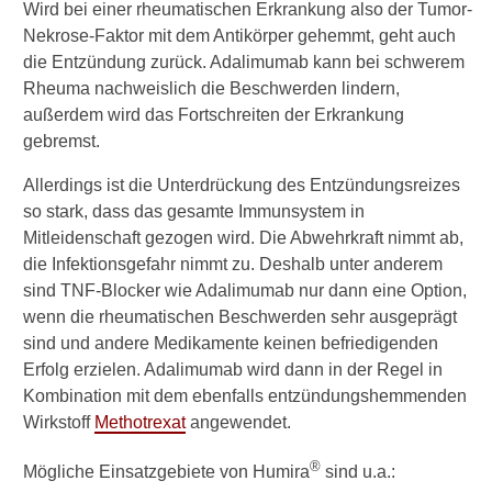
Wird bei einer rheumatischen Erkrankung also der Tumor-
u
n
Nekrose-Faktor mit dem Antikörper gehemmt, geht auch
d
die Entzündung zurück. Adalimumab kann bei schwerem
H
Rheuma nachweislich die Beschwerden lindern,
e
außerdem wird das Fortschreiten der Erkrankung
i
gebremst.
l
p
Allerdings ist die Unterdrückung des Entzündungsreizes
f
l
so stark, dass das gesamte Immunsystem in
a
Mitleidenschaft gezogen wird. Die Abwehrkraft nimmt ab,
n
die Infektionsgefahr nimmt zu. Deshalb unter anderem
z
sind TNF-Blocker wie Adalimumab nur dann eine Option,
e
wenn die rheumatischen Beschwerden sehr ausgeprägt
n
g
sind und andere Medikamente keinen befriedigenden
e
Erfolg erzielen. Adalimumab wird dann in der Regel in
g
Kombination mit dem ebenfalls entzündungshemmenden
e
Wirkstoff
Methotrexat
angewendet.
n
C
®
Mögliche Einsatzgebiete von Humira
sind u.a.:
o