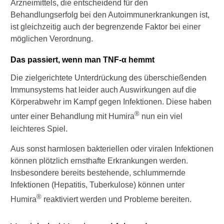
Arzneimittels, die entscheidend für den
l
Behandlungserfolg bei den Autoimmunerkrankungen ist,
u
ist gleichzeitig auch der begrenzende Faktor bei einer
n
möglichen Verordnung.
g
s
m
Das passiert, wenn man TNF-α hemmt
ö
Die zielgerichtete Unterdrückung des überschießenden
g
l
Immunsystems hat leider auch Auswirkungen auf die
i
Körperabwehr im Kampf gegen Infektionen. Diese haben
c
®
unter einer Behandlung mit Humira
nun ein viel
h
leichteres Spiel.
k
e
Aus sonst harmlosen bakteriellen oder viralen Infektionen
i
t
können plötzlich ernsthafte Erkrankungen werden.
e
Insbesondere bereits bestehende, schlummernde
n
Infektionen (Hepatitis, Tuberkulose) können unter
g
®
i
Humira
reaktiviert werden und Probleme bereiten.
b
t