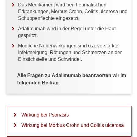
Das Medikament wird bei rheumatischen
W
Erkrankungen, Morbus Crohn, Colitis ulcerosa und
e
Schuppenflechte eingesetzt.
l
c
Adalimumab wird in der Regel unter die Haut
h
gespritzt.
e
N
Mögliche Nebenwirkungen sind u.a. verstärkte
e
Infektneigung, Rötungen und Schmerzen an der
b
Einstichstelle und Schwindel.
e
n
Alle Fragen zu Adalimumab beantworten wir im
w
i
folgenden Beitrag.
r
k
u
n
g
Wirkung bei Psoriasis
e
n
Wirkung bei Morbus Crohn und Colitis ulcerosa
k
ö