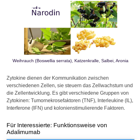
m
i
r
a
)
a
u
f
t
r
Weihrauch (Boswellia serrata), Katzenkralle, Salbei, Aronia
e
t
Zytokine dienen der Kommunikation zwischen
e
n
verschiedenen Zellen, sie steuern das Zellwachstum und
?
die Zellentwicklung. Es gibt verschiedene Gruppen von
Zytokinen: Tumornekrosefaktoren (TNF), Interleukine (IL),
K
Interferone (IFN) und kolonienstimulierende Faktoren.
ö
n
n
Für Interessierte: Funktionsweise von
e
Adalimumab
n