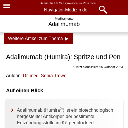
Gesundheit & Medizinwissen für Patienten
Navigator-Medizin.de
Navigator-
Navigator-Medizin.de
Medikamente
Adalimumab
Medizin.de
▾
► News
Weitere Artikel zum Thema ▶
Medikamente
► Krankheiten
Adalimumab
Adalimumab (Humira): Spritze und Pen
► Diagnostik & Laborwerte
bei Psoriasis
Zuletzt aktualisiert: 05 October 2023
bei Rheuma
Autorin:
Dr
. med.
Sonia Trowe
► Therapieverfahren
bei Morbus Crohn und Colitis
Auf einen Blick
► Medikamente
ulcerosa
Nebenwirkungen
► Gesundheitsthemen
®
Adalimumab (Humira
) ist ein biotechnologisch
hergestellter Antikörper, der bestimmte
Verwandte Beiträge
Entzündungsstoffe im Körper blockiert.