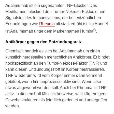
A
Adalimumab ist ein sogenannter TNF-Blocker. Das
r
t
Medikament blockiert den Tumor-Nekrose-Faktor, einen
h
Signalstoff des Immunsystems, der bei entzündlichen
r
Erkrankungen wie
Rheuma
oft stark erhöht ist. Im Handel
i
®
t
ist Adalimumab unter dem Markennamen Humira
.
i
s
Antikörper gegen den Entzündungsreiz
?
Chemisch handelt es sich bei Adalimumab um einen
M
künstlich hergestellten menschlichen Antikörper. Er bindet
i
hochspezifisch an den Tumor-Nekrose-Faktor (TNF) und
t
kann diesen Entzündungsstoff im Körper neutralisieren.
E
TNF wiederum wird vom Körper immer dann vermehrt
r
n
gebildet, wenn Immunprozesse aktiv sind. Wenn also
ä
etwas abgewehrt werden soll. Auch bei Rheuma ist TNF
h
aktiv, in diesem Fall fälschlicherweise, weil körpereigene
r
Gewebestrukturen als feindlich gedeutet und angegriffen
u
werden.
n
g