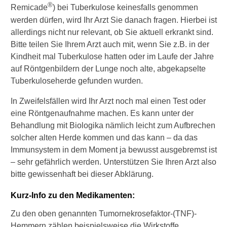
®
Remicade
) bei Tuberkulose keinesfalls genommen
werden dürfen, wird Ihr Arzt Sie danach fragen. Hierbei ist
allerdings nicht nur relevant, ob Sie aktuell erkrankt sind.
Bitte teilen Sie Ihrem Arzt auch mit, wenn Sie z.B. in der
►
Kindheit mal Tuberkulose hatten oder im Laufe der Jahre
Krankheiten
auf Röntgenbildern der Lunge noch alte, abgekapselte
Tuberkuloseherde gefunden wurden.
►
In Zweifelsfällen wird Ihr Arzt noch mal einen Test oder
Symptome
eine Röntgenaufnahme machen. Es kann unter der
Behandlung mit Biologika nämlich leicht zum Aufbrechen
►
solcher alten Herde kommen und das kann – da das
Diagnostik
Immunsystem in dem Moment ja bewusst ausgebremst ist
&
– sehr gefährlich werden. Unterstützen Sie Ihren Arzt also
Laborwerte
bitte gewissenhaft bei dieser Abklärung.
►
Kurz-Info zu den Medikamenten:
Therapieverfahren
Zu den oben genannten Tumornekrosefaktor-(TNF)-
Hemmern zählen beispielsweise die Wirkstoffe