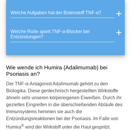
S
c
h
Welche Aufgaben hat der Botenstoff TNF-α?
m
e
r
Welche Rolle spielt TNF-α-Blocker bei
z
Entzündungen?
m
i
t
t
e
Wie wende ich Humira (Adalimumab) bei
l
Psoriasis an?
z
u
Der TNF-α-Antagonist Adalimumab gehört zu den
r
Biologika. Diese gentechnisch hergestellten Wirkstoffe
B
ähneln sehr unseren körpereigenen Eiweißen. Durch ihr
e
gezieltes Eingreifen in die überschießenden Abläufe des
h
a
Immunsystems hemmen sie auch die
n
Entzündungsreaktionen bei der Psoriasis. Im Falle von
d
®
Humira
wird der Wirkstoff unter die Haut gespritzt.
l