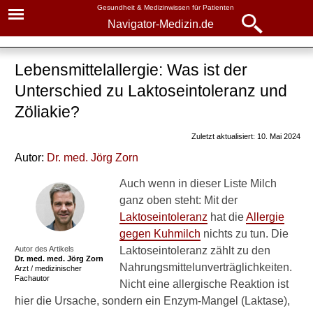
Gesundheit & Medizinwissen für Patienten
Navigator-Medizin.de
Navigator-
Navigator-Medizin.de
Medizin.de
Lebensmittelallergie: Was ist der
▾
► News
Unterschied zu Laktoseintoleranz und
Krankheiten
Zöliakie?
► Krankheiten
Allergie
Zuletzt aktualisiert: 10. Mai 2024
► Diagnostik & Laborwerte
Allergie: alle Fragen, alle
Autor:
Dr
. med.
Jörg Zorn
Antworten
Auch wenn in dieser Liste Milch
► Therapieverfahren
Grundlagen
ganz oben steht: Mit der
Laktoseintoleranz
hat die
Allergie
► Medikamente
Ursachen
gegen Kuhmilch
nichts zu tun. Die
Autor des Artikels
Laktoseintoleranz zählt zu den
Diagnose
► Gesundheitsthemen
Dr. med.
med. Jörg Zorn
Nahrungsmittelunverträglichkeiten.
Arzt / medizinischer
Fachautor
Behandlung
Nicht eine allergische Reaktion ist
hier die Ursache, sondern ein Enzym-Mangel (Laktase),
Allergiepass