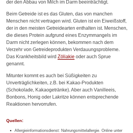
der den Abbau von Milch im Darm beeinträchtigt.
Allergischer Schock
Beim Getreide ist es das Gluten, das von manchen
Menschen nicht vertragen wird. Gluten ist ein Eiweißstoff,
Hausstauballergie
der in den meisten Getreidearten enthalten ist. Menschen,
Nahrungsmittelallergie
die dieses Protein aufgrund eines Enzymmangels im
Darm nicht zerlegen können, bekommen nach dem
Auslöser
Verzehr von Getreideprodukten Verdauungsprobleme.
Das Krankheitsbild wird
Symptome & Diagnostik
Zöliakie
oder auch Sprue
genannt.
Behandlung
Mitunter kommt es auch bei Süßigkeiten zu
Insektengiftallergie
Unverträglichkeiten, z.B. bei Kakao-Produkten
(Schokolade, Kakaogetränke). Aber auch Vanilleeis,
Allergie gegen Katzen- und
Bonbons, Honig oder Lakritze können entsprechende
Hundehaare
Reaktionen hervorrufen.
Kontaktallergien
Quellen:
Sonnenallergie
Allergieinformationsdienst: Nahrungsmittelallergie. Online unter