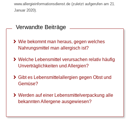
Allergie gegen Antibiotika
www.allergieinformationsdienst.de (zuletzt aufgerufen am 21.
Januar 2020).
Kuhmilchallergie
Schimmelpilz-Allergie
Verwandte Beiträge
Wie bekommt man heraus, gegen welches
Nahrungsmittel man allergisch ist?
►
Welche Lebensmittel verursachen relativ häufig
Symptome
Unverträglichkeiten und Allergien?
Gibt es Lebensmittelallergien gegen Obst und
►
Gemüse?
Diagnostik
&
Werden auf einer Lebensmittelverpackung alle
Laborwerte
bekannten Allergene ausgewiesen?
►
Therapieverfahren