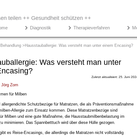
en teilen ++
Gesundheit schützen ++
ome
Diagnostik
Therapieverfahren
M
Behandlung
Hausstauballergie: Was versteht man unter einem Encasing?
uballergie: Was versteht man unter
Encasing?
Zuletzt aktualisiert: 25. Juni 202
.
Jörg Zorn
men für Milben
 allergendichte Schutzbezüge für Matratzen, die als Präventionsmaßnahme
ilben-Allergie zum Einsatz kommen. Diese Matratzenbezüge sind
für Milben und eine gute Maßnahme, die Hausstaubmilbenbelastung im
u minimieren. Das Spannbetttuch wird über diese Hülle gezogen.
ibt es Reise-Encasings, die allerdings die Matratzen nicht vollständig