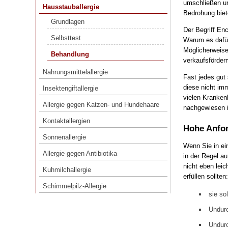
umschließen un
Hausstauballergie
Bedrohung biet
Grundlagen
Grundlagen
Der Begriff Enc
Selbsttest
Selbsttest
Warum es dafür
Behandlung
Möglicherweise 
Behandlung
verkaufsförder
Nahrungsmittelallergie
Nahrungsmittelallergie
Fast jedes gut 
Insektengiftallergie
diese nicht imm
Insektengiftallergie
Allergie gegen Katzen- und Hundehaare
vielen Kranken
Allergie gegen Katzen- und Hundehaare
nachgewiesen i
Kontaktallergien
Kontaktallergien
Hohe Anfor
Sonnenallergie
Sonnenallergie
Allergie gegen Antibiotika
Wenn Sie in ei
Allergie gegen Antibiotika
in der Regel a
Kuhmilchallergie
nicht eben lei
Kuhmilchallergie
erfüllen sollten:
Schimmelpilz-Allergie
Schimmelpilz-Allergie
sie so
Undurc
Undurc