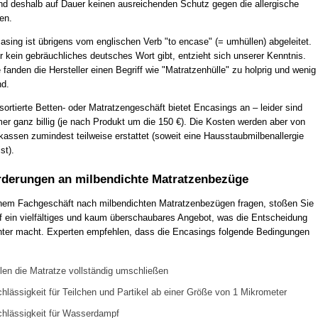
d deshalb auf Dauer keinen ausreichenden Schutz gegen die allergische
en.
asing ist übrigens vom englischen Verb "to encase" (= umhüllen) abgeleitet.
 kein gebräuchliches deutsches Wort gibt, entzieht sich unserer Kenntnis.
fanden die Hersteller einen Begriff wie "Matratzenhülle" zu holprig und wenig
nd.
sortierte Betten- oder Matratzengeschäft bietet Encasings an – leider sind
er ganz billig (je nach Produkt um die 150 €). Die Kosten werden aber von
kassen zumindest teilweise erstattet (soweit eine Hausstaubmilbenallergie
st).
derungen an milbendichte Matratzenbezüge
nem Fachgeschäft nach milbendichten Matratzenbezügen fragen, stoßen Sie
uf ein vielfältiges und kaum überschaubares Angebot, was die Entscheidung
chter macht. Experten empfehlen, dass die Encasings folgende Bedingungen
llen die Matratze vollständig umschließen
hlässigkeit für Teilchen und Partikel ab einer Größe von 1 Mikrometer
hlässigkeit für Wasserdampf