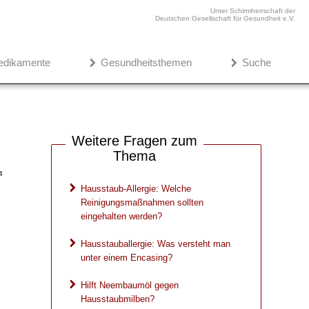
Unter Schirmherrschaft der
Deutschen Gesellschaft für Gesundheit e.V.
edikamente
Gesundheitsthemen
Suche
Weitere Fragen zum
Thema
4
Hausstaub-Allergie: Welche
Reinigungsmaßnahmen sollten
eingehalten werden?
Hausstauballergie: Was versteht man
unter einem Encasing?
Hilft Neembaumöl gegen
Hausstaubmilben?