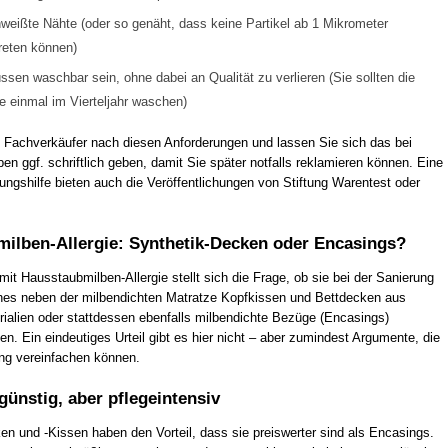
weißte Nähte (oder so genäht, dass keine Partikel ab 1 Mikrometer
reten können)
ssen waschbar sein, ohne dabei an Qualität zu verlieren (Sie sollten die
 einmal im Vierteljahr waschen)
 Fachverkäufer nach diesen Anforderungen und lassen Sie sich das bei
n ggf. schriftlich geben, damit Sie später notfalls reklamieren können. Eine
ungshilfe bieten auch die Veröffentlichungen von Stiftung Warentest oder
ilben-Allergie: Synthetik-Decken oder Encasings?
t Hausstaubmilben-Allergie stellt sich die Frage, ob sie bei der Sanierung
hes neben der milbendichten Matratze Kopfkissen und Bettdecken aus
rialien oder stattdessen ebenfalls milbendichte Bezüge (Encasings)
en. Ein eindeutiges Urteil gibt es hier nicht – aber zumindest Argumente, die
ng vereinfachen können.
günstig, aber pflegeintensiv
en und -Kissen haben den Vorteil, dass sie preiswerter sind als Encasings.