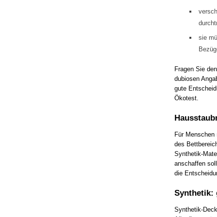
versch
durcht
sie mü
Bezüge
Fragen Sie den
dubiosen Angabe
gute Entscheid
Ökotest.
Hausstaubm
Für Menschen mi
des Bettbereic
Synthetik-Mate
anschaffen soll
die Entscheidu
Synthetik: 
Synthetik-Deck