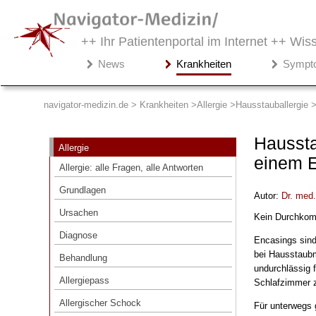
++ Ihr Patientenportal im Internet ++
Wiss
Navigator-
News
Krankheiten
Sympt
Medizin.de
▾
Krankheiten
navigator-medizin.de > Krankheiten
Allergie
Hausstauballergie
Allergie
Haussta
Allergie
Allergie: alle Fragen, alle Antworten
einem 
Allergie: alle Fragen, alle Antworten
Grundlagen
Grundlagen
Autor:
Dr
. med
Ursachen
Ursachen
Kein Durchkom
Diagnose
Diagnose
Encasings sind
Behandlung
bei Hausstaubm
Behandlung
undurchlässig 
Allergiepass
Allergiepass
Schlafzimmer z
Allergischer Schock
Allergischer Schock
Für unterwegs g
Hausstauballergie