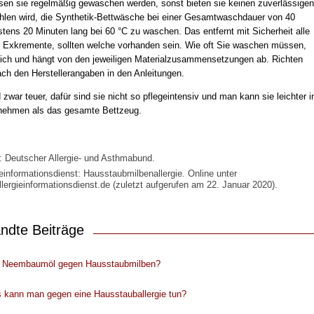
sen sie regelmäßig gewaschen werden, sonst bieten sie keinen zuverlässigen
len wird, die Synthetik-Bettwäsche bei einer Gesamtwaschdauer von 40
tens 20 Minuten lang bei 60 °C zu waschen. Das entfernt mit Sicherheit alle
e Exkremente, sollten welche vorhanden sein. Wie oft Sie waschen müssen,
dlich und hängt von den jeweiligen Materialzusammensetzungen ab. Richten
ach den Herstellerangaben in den Anleitungen.
zwar teuer, dafür sind sie nicht so pflegeintensiv und man kann sie leichter i
nehmen als das gesamte Bettzeug.
: Deutscher Allergie- und Asthmabund.
ieinformationsdienst: Hausstaubmilbenallergie. Online unter
lergieinformationsdienst.de (zuletzt aufgerufen am 22. Januar 2020).
ndte Beiträge
ft Neembaumöl gegen Hausstaubmilben?
 kann man gegen eine Hausstauballergie tun?