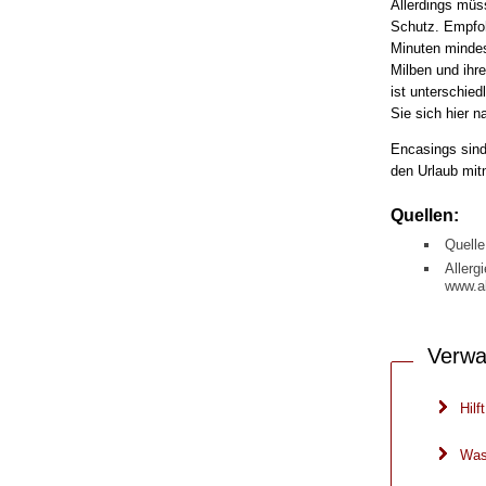
Allerdings müs
Schutz. Empfoh
Minuten mindes
Milben und ihr
ist unterschie
Sie sich hier n
Encasings sind 
den Urlaub mit
Quellen:
Quelle
Allerg
www.al
Verwa
Hil
Was