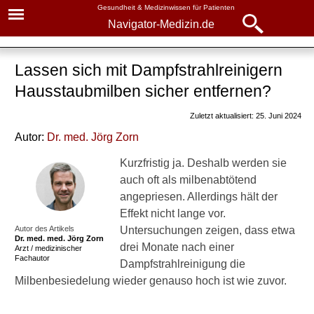
Gesundheit & Medizinwissen für Patienten
Navigator-Medizin.de
Navigator-
Navigator-Medizin.de
Medizin.de
Lassen sich mit Dampfstrahlreinigern
▾
► News
Hausstaubmilben sicher entfernen?
Krankheiten
► Krankheiten
Zuletzt aktualisiert: 25. Juni 2024
Allergie
Autor:
Dr
. med.
Jörg Zorn
► Diagnostik & Laborwerte
Allergie: alle Fragen, alle
Kurzfristig ja. Deshalb werden sie
Antworten
auch oft als milbenabtötend
► Therapieverfahren
angepriesen. Allerdings hält der
Grundlagen
Effekt nicht lange vor.
► Medikamente
Ursachen
Autor des Artikels
Untersuchungen zeigen, dass etwa
Dr. med.
med. Jörg Zorn
drei Monate nach einer
Arzt / medizinischer
Diagnose
► Gesundheitsthemen
Fachautor
Dampfstrahlreinigung die
Milbenbesiedelung wieder genauso hoch ist wie zuvor.
Behandlung
Allergiepass