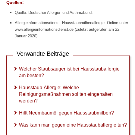
Quellen:
Allergischer Schock
Quelle: Deutscher Allergie- und Asthmabund.
Hausstauballergie
Allergieinformationsdienst: Hausstaubmilbenallergie. Online unter
www.allergieinformationsdienst.de (zuletzt aufgerufen am 22.
Grundlagen
Januar 2020).
Selbsttest
Verwandte Beiträge
Behandlung
Welcher Staubsauger ist bei Hausstauballergie
Nahrungsmittelallergie
am besten?
Insektengiftallergie
Hausstaub-Allergie: Welche
Reinigungsmaßnahmen sollten eingehalten
Allergie gegen Katzen- und
werden?
Hundehaare
Hilft Neembaumöl gegen Hausstaubmilben?
Kontaktallergien
Was kann man gegen eine Hausstauballergie tun?
Sonnenallergie