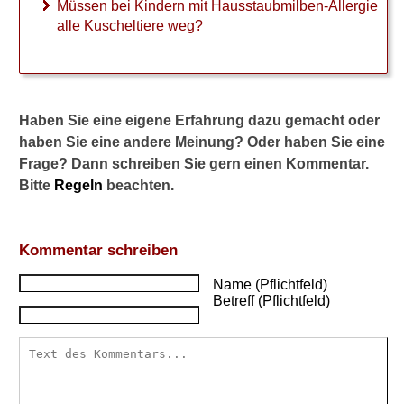
Müssen bei Kindern mit Hausstaubmilben-Allergie
Allergie gegen Antibiotika
alle Kuscheltiere weg?
Kuhmilchallergie
Schimmelpilz-Allergie
Haben Sie eine eigene Erfahrung dazu gemacht oder
haben Sie eine andere Meinung? Oder haben Sie eine
Frage? Dann schreiben Sie gern einen Kommentar.
►
Bitte
Regeln
beachten.
Symptome
►
Kommentar schreiben
Diagnostik
&
Name (Pflichtfeld)
Betreff (Pflichtfeld)
Laborwerte
►
Therapieverfahren