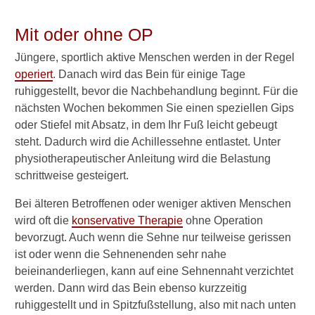
Notfallmaßnahmen
Mit oder ohne OP
Konservative Behandlung
Jüngere, sportlich aktive Menschen werden in der Regel
Dauer der Schiene
operiert
. Danach wird das Bein für einige Tage
ruhiggestellt, bevor die Nachbehandlung beginnt. Für die
OP
nächsten Wochen bekommen Sie einen speziellen Gips
Nach der OP
oder Stiefel mit Absatz, in dem Ihr Fuß leicht gebeugt
steht. Dadurch wird die Achillessehne entlastet. Unter
Krankschreibung bei
physiotherapeutischer Anleitung wird die Belastung
Achillessehnenriss
schrittweise gesteigert.
Volle Belastbarkeit
Bei älteren Betroffenen oder weniger aktiven Menschen
wird oft die
Sport danach
konservative Therapie
ohne Operation
bevorzugt. Auch wenn die Sehne nur teilweise gerissen
Vorbeugung
ist oder wenn die Sehnenenden sehr nahe
beieinanderliegen, kann auf eine Sehnennaht verzichtet
Sportarten mit hoher
werden. Dann wird das Bein ebenso kurzzeitig
Belastung
ruhiggestellt und in Spitzfußstellung, also mit nach unten