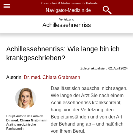
Gesundheit & Medizinwissen für Patienten
Navigator-Medizin.de
Navigator-
Navigator-Medizin.de
Verletzung
Achillessehnenriss
Medizin.de
▾
► News
Krankheiten
Achillessehnenriss: Wie lange bin ich
► Krankheiten
Achillessehnenriss
krankgeschrieben?
► Diagnostik & Laborwerte
Symptome und Behandlung
Zuletzt aktualisiert: 02. April 2024
Ursachen
Autorin:
Dr
. med.
Chiara Grabmann
► Therapieverfahren
Symptome
Das lässt sich pauschal nicht sagen.
► Medikamente
Wie lange der Arzt Sie nach einem
Deutung der Schmerzen
Achillessehnenriss krankschreibt,
► Gesundheitsthemen
hängt von der Verletzung, den
Diagnostik
Haupt-Autorin des Artikels
Begleitumständen und von der Art
Dr. med.
Chiara Grabmann
Behandlung
der Behandlung ab – und natürlich
Ärztin / medizinische
Fachautorin
von Ihrem Beruf.