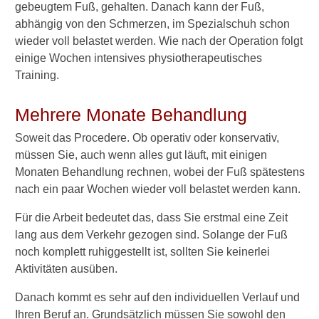
gebeugtem Fuß, gehalten. Danach kann der Fuß,
Risiko für einen zweiten Riss
abhängig von den Schmerzen, im Spezialschuh schon
wieder voll belastet werden. Wie nach der Operation folgt
einige Wochen intensives physiotherapeutisches
Training.
►
Symptome
Mehrere Monate Behandlung
►
Soweit das Procedere. Ob operativ oder konservativ,
Diagnostik
müssen Sie, auch wenn alles gut läuft, mit einigen
&
Monaten Behandlung rechnen, wobei der Fuß spätestens
Laborwerte
nach ein paar Wochen wieder voll belastet werden kann.
Für die Arbeit bedeutet das, dass Sie erstmal eine Zeit
►
lang aus dem Verkehr gezogen sind. Solange der Fuß
Therapieverfahren
noch komplett ruhiggestellt ist, sollten Sie keinerlei
Aktivitäten ausüben.
►
Medikamente
Danach kommt es sehr auf den individuellen Verlauf und
Ihren Beruf an. Grundsätzlich müssen Sie sowohl den