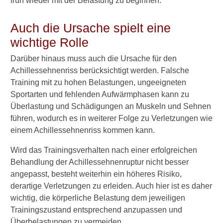
früh wieder mit der Belastung zu beginnen.
Notfallmaßnahmen
Konservative Behandlung
Auch die Ursache spielt eine
wichtige Rolle
Dauer der Schiene
Darüber hinaus muss auch die Ursache für den
OP
Achillessehnenriss berücksichtigt werden. Falsche
Training mit zu hohen Belastungen, ungeeigneten
Nach der OP
Sportarten und fehlenden Aufwärmphasen kann zu
Krankschreibung bei
Überlastung und Schädigungen an Muskeln und Sehnen
Achillessehnenriss
führen, wodurch es in weiterer Folge zu Verletzungen wie
einem Achillessehnenriss kommen kann.
Volle Belastbarkeit
Wird das Trainingsverhalten nach einer erfolgreichen
Sport danach
Behandlung der Achillessehnenruptur nicht besser
angepasst, besteht weiterhin ein höheres Risiko,
Vorbeugung
derartige Verletzungen zu erleiden. Auch hier ist es daher
Sportarten mit hoher
wichtig, die körperliche Belastung dem jeweiligen
Belastung
Trainingszustand entsprechend anzupassen und
Überbelastungen zu vermeiden.