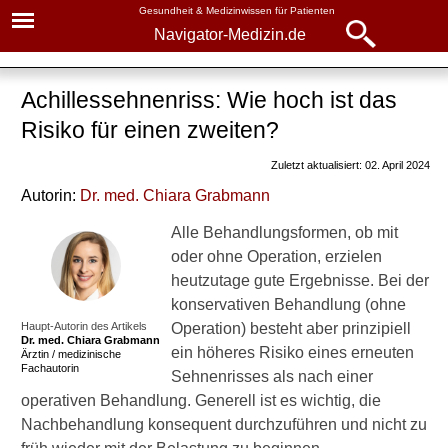
Gesundheit & Medizinwissen für Patienten
Navigator-Medizin.de
Navigator-
Navigator-Medizin.de
Medizin.de
Achillessehnenriss: Wie hoch ist das
▾
► News
Risiko für einen zweiten?
Krankheiten
► Krankheiten
Zuletzt aktualisiert: 02. April 2024
Achillessehnenriss
Autorin:
Dr
. med.
Chiara Grabmann
► Diagnostik & Laborwerte
Symptome und Behandlung
Alle Behandlungsformen, ob mit
oder ohne Operation, erzielen
Ursachen
► Therapieverfahren
heutzutage gute Ergebnisse. Bei der
Symptome
konservativen Behandlung (ohne
► Medikamente
Haupt-Autorin des Artikels
Operation) besteht aber prinzipiell
Deutung der Schmerzen
Dr. med.
Chiara Grabmann
ein höheres Risiko eines erneuten
Ärztin / medizinische
► Gesundheitsthemen
Fachautorin
Sehnenrisses als nach einer
Diagnostik
operativen Behandlung. Generell ist es wichtig, die
Behandlung
Nachbehandlung konsequent durchzuführen und nicht zu