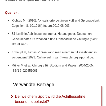
Risiko für einen zweiten
Riss
Quellen:
Richter, M. (2010). Aktualisierte Leitlinien Fuß und Sprunggelenk.
Cognition. 8. 10.1016/j.fuspru.2010.08.003.
►
S1-Leitlinie Achillessehnenruptur. Herausgeber: Deutschen
Symptome
Gesellschaft für Orthopädie und Orthopädische Chirurgie (nicht
aktualisiert).
►
Kohaupt U, Kittlas V. Wie kann man einem Achillessehnenriss
Diagnostik
vorbeugen? 2023. Online auf https://www.chirurgie-portal.de.
&
Müller M et al. Chirurgie für Studium und Praxis. 2004/2005.
Laborwerte
ISBN 3-929851061.
►
Verwandte Beiträge
Therapieverfahren
Bei welchem Sport wird die Achillessehne
►
besonders belastet?
Medikamente