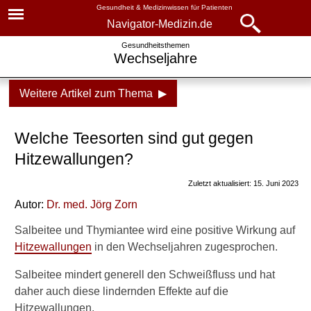
Gesundheit & Medizinwissen für Patienten
Navigator-Medizin.de
Navigator-
Navigator-Medizin.de
Gesundheitsthemen
Wechseljahre
Medizin.de
▾
► News
Weitere Artikel zum Thema ▶
Gesundheitsthemen
► Krankheiten
Wechseljahre
Welche Teesorten sind gut gegen
► Diagnostik & Laborwerte
Wechseljahre: alle Fragen,
Hitzewallungen?
alle Antworten
Zuletzt aktualisiert: 15. Juni 2023
► Therapieverfahren
Beginn und Dauer der
Autor:
Dr. med.
Jörg Zorn
Wechseljahre
► Medikamente
Salbeitee und Thymiantee wird eine positive Wirkung auf
Symptome und Beschwerden
Hitzewallungen
in den Wechseljahren zugesprochen.
► Gesundheitsthemen
der Wechseljahre
Salbeitee mindert generell den Schweißfluss und hat
Hitzewallungen
daher auch diese lindernden Effekte auf die
Hitzewallungen.