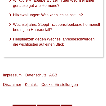
Wirkt die Rhabarberwurzel in den Wechseljahren
e
genauso gut wie Hormone?
n
a
Hitzewallungen: Was kann ich selbst tun?
u
s
Wechseljahre: Stoppt Traubensilberkerze hormonell
o
bedingten Haarausfall?
g
u
Heilpflanzen gegen Wechseljahresbeschwerden:
t
die wichtigsten auf einen Blick
w
i
e
H
o
r
m
Impressum
Datenschutz
AGB
o
n
Disclaimer
Kontakt
Cookie-Einstellungen
e
?
H