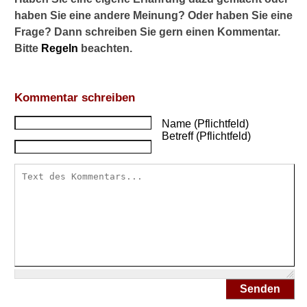
haben Sie eine andere Meinung? Oder haben Sie eine
Homöopathie gegen
Frage? Dann schreiben Sie gern einen Kommentar.
Wechseljahresbeschwerden
Bitte
Regeln
beachten.
Schüssler-Salze gegen
Wechseljahresbeschwerden
Kommentar schreiben
Vorzeitige Wechseljahre
Name (Pflichtfeld)
Betreff (Pflichtfeld)
10 Tipps für die Wechseljahre
Verwandte Beiträge
W
i
e
w
i
r
Senden
k