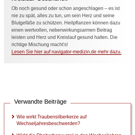
r
z
Ob noch gesund oder schon angeschlagen – es ist
e
nie zu spät, alles zu tun, um sein Herz und seine
l
Blutgefäße zu schützen. Heilpflanzen können dazu
i
einen wertvollen, nebenwirkungsarmen Beitrag
n
d
leisten und Herz und Kreislauf gesund halten. Die
e
richtige Mischung macht's!
n
Lesen Sie hier auf navigator-medizin.de mehr dazu.
W
e
c
h
s
e
l
j
Verwandte Beiträge
a
h
r
Wie wirkt Traubensilberkerze auf
e
Wechseljahresbeschwerden?
n
g