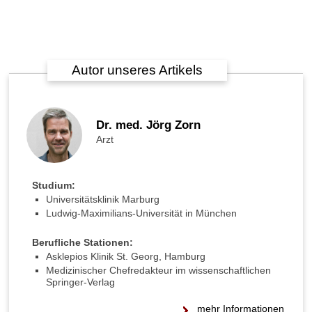
t
T
r
a
u
Autor unseres Artikels
b
e
n
s
Dr. med. Jörg Zorn
i
Arzt
l
b
e
Studium:
r
Universitätsklinik Marburg
k
Ludwig-Maximilians-Universität in München
e
r
z
Berufliche Stationen:
e
Asklepios Klinik St. Georg, Hamburg
a
Medizinischer Chefredakteur im wissenschaftlichen
Springer-Verlag
u
f
mehr Informationen
W