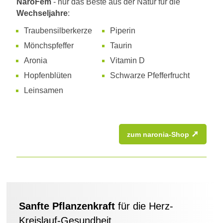
NaroFem
- nur das Beste aus der Natur für die
n
Wechseljahre
:
?
Traubensilberkerze
Piperin
W
i
Mönchspfeffer
Taurin
r
Aronia
Vitamin D
k
t
Hopfenblüten
Schwarze Pfefferfrucht
d
Leinsamen
i
e
R
h
➚
zum naronia-Shop
a
b
a
r
b
e
r
w
Sanfte Pflanzenkraft
für die Herz-
u
Kreislauf-Gesundheit