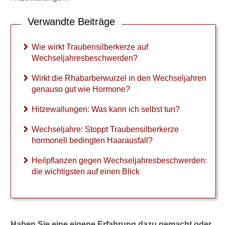
Grundlagen und Häufigkeit
Hitzewallungen wie oft
Verwandte Beiträge
Frösteln nach den
Wie wirkt Traubensilberkerze auf
Hitzewallungen
Wechseljahresbeschwerden?
Ursachen
Wirkt die Rhabarberwurzel in den Wechseljahren
genauso gut wie Hormone?
Selbsthilfe
Hitzewallungen: Was kann ich selbst tun?
Welcher Tee gegen
Hitzewallungen?
Wechseljahre: Stoppt Traubensilberkerze
hormonell bedingten Haarausfall?
Zyklusstörungen und
Blutungen
Heilpflanzen gegen Wechseljahresbeschwerden:
die wichtigsten auf einen Blick
Gewichtszunahme in den
Wechseljahren
Heilpflanzen gegen
Wechseljahresbeschwerden
Haben Sie eine eigene Erfahrung dazu gemacht oder