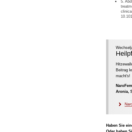
5. Abd
treatm
clinic
10.101
Wechselj
Heilp
Hitzewall
Beitrag l
macht's!
NaroFe
Aronia, 
Naro
Haben Sie ein
Oder haben Si