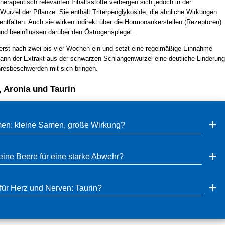
herapeutisch relevanten Inhaltsstoffe verbergen sich jedoch in der
Wurzel der Pflanze. Sie enthält Triterpenglykoside, die ähnliche Wirkungen
ntfalten. Auch sie wirken indirekt über die Hormonankerstellen (Rezeptoren)
und beeinflussen darüber den Östrogenspiegel.
t erst nach zwei bis vier Wochen ein und setzt eine regelmäßige Einnahme
ann der Extrakt aus der schwarzen Schlangenwurzel eine deutliche Linderung
resbeschwerden mit sich bringen.
 Aronia und Taurin
en: kleine Samen, große Wirkung?
eine Beere für eine starke Abwehr?
für Herz und Nerven: Taurin?