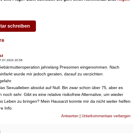
ar schreiben
are
st
7.07.2024 20:56
ebärmutteroperation jahrelang Presomen eingenommen. Nach
nfarkt wurde mir jedoch geraten, darauf zu verzichten:
gefahr.
das Sexualleben absolut auf Null. Bin zwar schon über 75, aber es
h noch sehr. Gibt es eine relative risikofreie Alternative, um wieder
ns Leben zu bringen? Mein Hausarzt konnte mir da nicht weiter helfen.
e Info.
Antworten
|
Unterkommentare verbergen
t