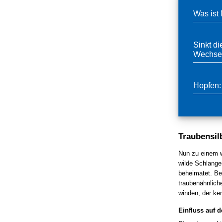
Was ist
Sinkt di
Wechsel
Hopfen:
Traubensil
Nun zu einem w
wilde Schlange
beheimatet. Be
traubenähnlich
winden, der ker
Einfluss auf 