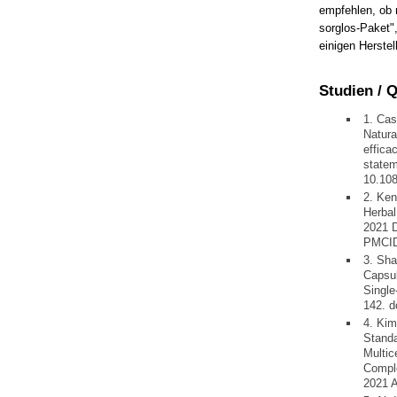
empfehlen, ob 
sorglos-Paket"
einigen Herstel
Studien / 
1. Cas
Natura
effica
statem
10.108
2. Ke
Herbal
2021 D
PMCID
3. Sha
Capsu
Single
142. 
4. Kim
Stand
Multic
Comple
2021 