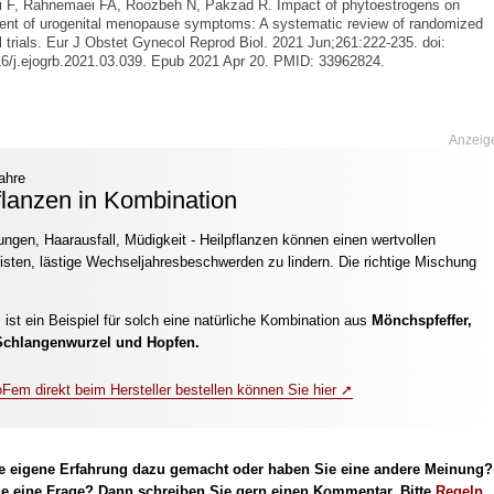
i F, Rahnemaei FA, Roozbeh N, Pakzad R. Impact of phytoestrogens on
ent of urogenital menopause symptoms: A systematic review of randomized
al trials. Eur J Obstet Gynecol Reprod Biol. 2021 Jun;261:222-235. doi:
6/j.ejogrb.2021.03.039. Epub 2021 Apr 20. PMID: 33962824.
Anzeig
ahre
flanzen in Kombination
ungen, Haarausfall, Müdigkeit - Heilpflanzen können einen wertvollen
eisten, lästige Wechseljahresbeschwerden zu lindern. Die richtige Mischung
m
ist ein Beispiel für solch eine natürliche Kombination aus
Mönchspfeffer,
Schlangenwurzel und Hopfen.
Fem direkt beim Hersteller bestellen können Sie hier ➚
e eigene Erfahrung dazu gemacht oder haben Sie eine andere Meinung?
e eine Frage? Dann schreiben Sie gern einen Kommentar. Bitte
Regeln