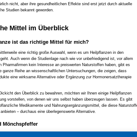
rlich nicht, aber ihre gesundheitlichen Effekte sind erst jetzt durch aktuelle
che Studien bekannt geworden.
che Mittel im Überblick
nze ist das richtige Mittel für mich?
ttlerweile eine richtig große Auswahl, wenn es um Heilpflanzen in den
geht. Auch wenn die Studienlage nach wie vor unbefriedigend ist, vor allem
n Pharmafirmen kein Interesse an preiswerten Naturstoffen haben, gibt es
ine ganze Reihe an wissenschaftlichen Untersuchungen, die zeigen, dass
odukte eine wirksame Alternative oder Ergänzung zur Hormonersatztherapie
ickicht den Überblick zu bewahren, möchten wir Ihnen einige Heilpflanzen
ung vorstellen, von denen wir uns selbst haben überzeugen lassen. Es gibt
pflanzliche Medikamente und Nahrungsergänzungsmittel, die diese Naturstoff
 anbieten – durchaus eine überlegenswerte Alternative.
 Mönchspfeffer