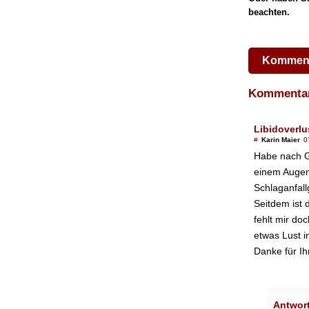
beachten.
Komment
Komment
Libidoverlu
#
Karin Maier
0
Habe nach G
einem Augeni
Schlaganfall
Seitdem ist 
fehlt mir doc
etwas Lust i
Danke für Ihr
Antwor