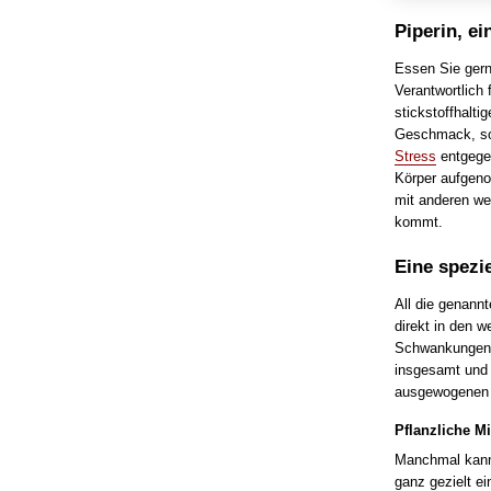
Piperin, e
Essen Sie gerne
Verantwortlich 
stickstoffhalti
Geschmack, son
Stress
entgegen
Körper aufgeno
mit anderen wer
kommt.
Eine spezi
All die genann
direkt in den 
Schwankungen u
insgesamt und 
ausgewogenen E
Pflanzliche Mi
Manchmal kann 
ganz gezielt e