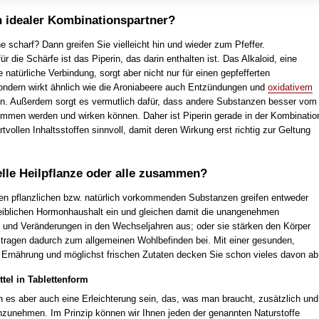
in idealer Kombinationspartner?
 scharf? Dann greifen Sie vielleicht hin und wieder zum Pfeffer.
für die Schärfe ist das Piperin, das darin enthalten ist. Das Alkaloid, eine
ge natürliche Verbindung, sorgt aber nicht nur für einen gepfefferten
dern wirkt ähnlich wie die Aroniabeere auch Entzündungen und
oxidativem
. Außerdem sorgt es vermutlich dafür, dass andere Substanzen besser vom
mmen werden und wirken können. Daher ist Piperin gerade in der Kombinatio
tvollen Inhaltsstoffen sinnvoll, damit deren Wirkung erst richtig zur Geltung
elle Heilpflanze oder alle zusammen?
ten pflanzlichen bzw. natürlich vorkommenden Substanzen greifen entweder
weiblichen Hormonhaushalt ein und gleichen damit die unangenehmen
nd Veränderungen in den Wechseljahren aus; oder sie stärken den Körper
tragen dadurch zum allgemeinen Wohlbefinden bei. Mit einer gesunden,
rnährung und möglichst frischen Zutaten decken Sie schon vieles davon ab
ttel in Tablettenform
es aber auch eine Erleichterung sein, das, was man braucht, zusätzlich und
inzunehmen. Im Prinzip können wir Ihnen jeden der genannten Naturstoffe