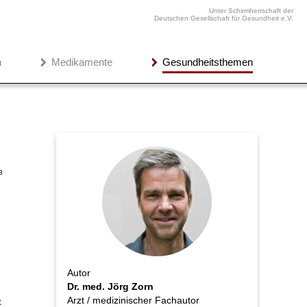
Unter Schirmherrschaft der
Deutschen Gesellschaft für Gesundheit e.V.
n
Medikamente
Gesundheitsthemen
3
Autor
Dr. med. Jörg Zorn
Arzt / medizinischer Fachautor
t