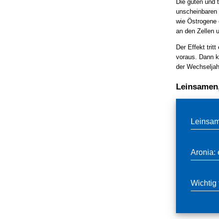
Die guten und t
unscheinbaren 
wie Östrogene e
an den Zellen 
Der Effekt trit
voraus. Dann k
der Wechseljah
Leinsamen,
Leinsam
Aronia: 
Wichtig 