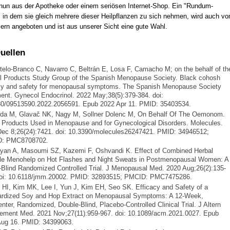
nun aus der Apotheke oder einem seriösen Internet-Shop. Ein "Rundum-
, in dem sie gleich mehrere dieser Heilpflanzen zu sich nehmen, wird auch vo
lern angeboten und ist aus unserer Sicht eine gute Wahl.
Quellen
telo-Branco C, Navarro C, Beltrán E, Losa F, Camacho M; on the behalf of th
l Products Study Group of the Spanish Menopause Society. Black cohosh
cy and safety for menopausal symptoms. The Spanish Menopause Society
ent. Gynecol Endocrinol. 2022 May;38(5):379-384. doi:
0/09513590.2022.2056591. Epub 2022 Apr 11. PMID: 35403534.
nda M, Glavač NK, Nagy M, Sollner Dolenc M, On Behalf Of The Oemonom.
 Products Used in Menopause and for Gynecological Disorders. Molecules.
ec 8;26(24):7421. doi: 10.3390/molecules26247421. PMID: 34946512;
: PMC8708702.
yan A, Masoumi SZ, Kazemi F, Oshvandi K. Effect of Combined Herbal
le Menohelp on Hot Flashes and Night Sweats in Postmenopausal Women: A
-Blind Randomized Controlled Trial. J Menopausal Med. 2020 Aug;26(2):135-
doi: 10.6118/jmm.20002. PMID: 32893515; PMCID: PMC7475286.
 HI, Kim MK, Lee I, Yun J, Kim EH, Seo SK. Efficacy and Safety of a
ardized Soy and Hop Extract on Menopausal Symptoms: A 12-Week,
enter, Randomized, Double-Blind, Placebo-Controlled Clinical Trial. J Altern
ment Med. 2021 Nov;27(11):959-967. doi: 10.1089/acm.2021.0027. Epub
Aug 16. PMID: 34399063.