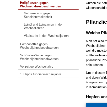
Wechseljahresbeschwerden
Heilpflanzen gegen
wurden sie natü
Wechseljahresbeschwerden
wissenschaftli
Naturmedizin gegen
Scheidentrockenheit
Naturmedizin gegen
Scheidentrockenheit
Pflanzli
Leinöl und Leinsamen in den
Wechseljahren
Leinöl und Leinsamen in den
Wechseljahren
Vitalstoffe in den Wechseljahren
Welche Pfla
Vitalstoffe in den Wechseljahren
Homöopathie gegen
Man hat also mi
Wechseljahresbeschwerden
Homöopathie gegen
Wechseljahren 
Wechseljahresbeschwerden
weil die meiste
Schüssler-Salze gegen
Wechseljahresbeschwerden
mittlerweile e
Schüssler-Salze gegen
Wechseljahresbeschwerden
pflanzliche Pr
Vorzeitige Wechseljahre
sein können.
Vorzeitige Wechseljahre
10 Tipps für die Wechseljahre
Um in diesem D
10 Tipps für die Wechseljahre
und deren Wirk
übrigens auch 
in Kombination
Hopfen und