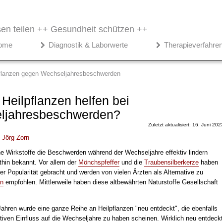
en teilen ++
Gesundheit schützen ++
ome
Diagnostik & Laborwerte
Therapieverfahre
flanzen gegen Wechseljahresbeschwerden
Heilpflanzen helfen bei
ljahresbeschwerden?
Zuletzt aktualisiert: 16. Juni 202
.
Jörg Zorn
he Wirkstoffe die Beschwerden während der Wechseljahre effektiv lindern
thin bekannt. Vor allem der
Mönchspfeffer
und die
Traubensilberkerze
haben
ger Popularität gebracht und werden von vielen Ärzten als Alternative zu
en
empfohlen. Mittlerweile haben diese altbewährten Naturstoffe Gesellschaft
Jahren wurde eine ganze Reihe an Heilpflanzen "neu entdeckt", die ebenfalls
itiven Einfluss auf die Wechseljahre zu haben scheinen. Wirklich neu entdeck