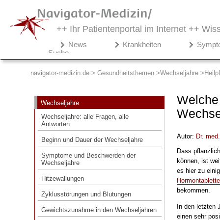
++ Ihr Patientenportal im Internet ++
Wiss
Navigator-
News
Krankheiten
Sympt
Medizin.de
Suche
▾
Gesundheitsthemen
navigator-medizin.de > Gesundheitsthemen
Wechseljahre
Heilp
Wechseljahre
Welche 
Wechseljahre
Wechseljahre: alle Fragen, alle
Wechse
Antworten
Wechseljahre: alle Fragen, alle
Antworten
Beginn und Dauer der Wechseljahre
Autor:
Dr. med
Beginn und Dauer der Wechseljahre
Symptome und Beschwerden der
Dass pflanzlic
Wechseljahre
Symptome und Beschwerden der
können, ist wei
Wechseljahre
es hier zu eini
Hitzewallungen
Hitzewallungen
Hormontablett
Zyklusstörungen und Blutungen
bekommen.
Zyklusstörungen und Blutungen
Gewichtszunahme in den Wechseljahren
In den letzten 
Gewichtszunahme in den Wechseljahren
einen sehr pos
Heilpflanzen gegen