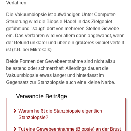
Tut eine Biopsie weh?
Verfahren.
Versagen der Betäubung
Die Vakuumbiopsie ist aufwändiger. Unter Computer-
Steuerung wird die Biopsie-Nadel in das Zielgebiet
Dauer bis Biopsie-Befund
geführt und "saugt" dort von mehreren Stellen Gewebe
ein. Das Verfahren wird vor allem dann angewandt, wenn
Dauer des Eingriffs
der Befund unklarer und über ein größeres Gebiet verteilt
Narbe nach Biopsie
ist (z.B. bei Mikrokalk).
Krebsstreuung durch
Beide Formen der Gewebeentnahme sind nicht allzu
Biopsie?
belastend oder schmerzhaft. Allerdings dauert die
Vakuumbiopsie etwas länger und hinterlässt im
Gegensatz zur Stanzbiopsie auch eine kleine Narbe.
Verwandte Beiträge
Verwandte Beiträge
W
a
Warum heißt die Stanzbiopsie eigentlich
r
Stanzbiopsie?
u
m
Tut eine Gewebeentnahme (Biopsie) an der Brust
h