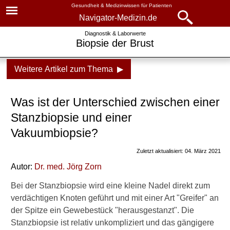
Gesundheit & Medizinwissen für Patienten
Navigator-Medizin.de
Navigator-
Navigator-Medizin.de
Diagnostik & Laborwerte
Biopsie der Brust
Medizin.de
▾
► News
Weitere Artikel zum Thema ▶
Diagnostik
&
► Krankheiten
Laborwerte
Was ist der Unterschied zwischen einer
► Diagnostik & Laborwerte
Stanzbiopsie und einer
Biopsie der Brust
Vakuumbiopsie?
► Therapieverfahren
Unterschied Stanzbiopsie
und Vakuumbiopsie
Zuletzt aktualisiert: 04. März 2021
► Medikamente
Autor:
Dr. med.
Jörg Zorn
Name der Stanzbiopsie
Bei der Stanzbiopsie wird eine kleine Nadel direkt zum
► Gesundheitsthemen
Offene Biopsie
verdächtigen Knoten geführt und mit einer Art "Greifer" an
der Spitze ein Gewebestück "herausgestanzt". Die
Richtige Biopsie-Stelle finden
Stanzbiopsie ist relativ unkompliziert und das gängigere