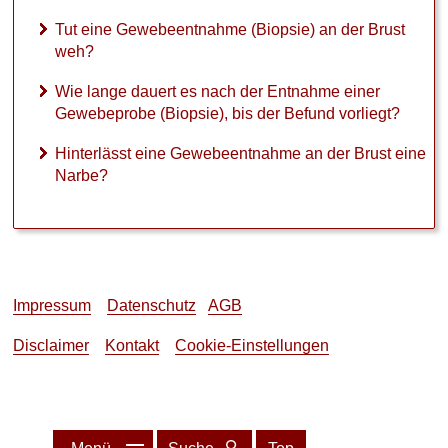
e
(
Tut eine Gewebeentnahme (Biopsie) an der Brust
B
weh?
i
o
Wie lange dauert es nach der Entnahme einer
p
Gewebeprobe (Biopsie), bis der Befund vorliegt?
s
i
Hinterlässt eine Gewebeentnahme an der Brust eine
e
Narbe?
)
,
b
i
s
d
e
Impressum
Datenschutz
AGB
r
B
Disclaimer
Kontakt
Cookie-Einstellungen
e
f
u
n
d