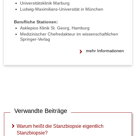
Universitätsklinik Marburg
n
Ludwig-Maximilians-Universität in München
t
n
Berufliche Stationen:
a
Asklepios Klinik St. Georg, Hamburg
h
Medizinischer Chefredakteur im wissenschaftlichen
m
Springer-Verlag
e
e
mehr Informationen
i
n
e
r
G
e
w
e
b
e
Verwandte Beiträge
p
r
o
Warum heißt die Stanzbiopsie eigentlich
b
Stanzbiopsie?