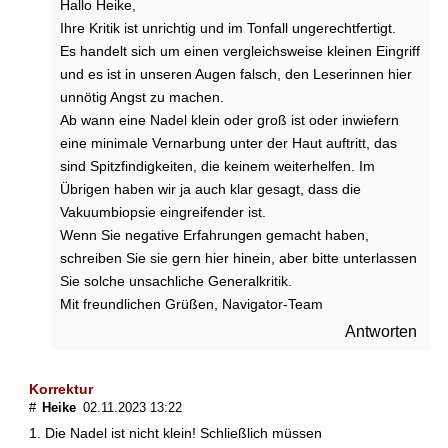
Hallo Heike,
t
Ihre Kritik ist unrichtig und im Tonfall ungerechtfertigt.
e
Es handelt sich um einen vergleichsweise kleinen Eingriff
i
und es ist in unseren Augen falsch, den Leserinnen hier
n
unnötig Angst zu machen.
e
G
Ab wann eine Nadel klein oder groß ist oder inwiefern
e
eine minimale Vernarbung unter der Haut auftritt, das
w
sind Spitzfindigkeiten, die keinem weiterhelfen. Im
e
Übrigen haben wir ja auch klar gesagt, dass die
b
Vakuumbiopsie eingreifender ist.
e
Wenn Sie negative Erfahrungen gemacht haben,
e
schreiben Sie sie gern hier hinein, aber bitte unterlassen
n
t
Sie solche unsachliche Generalkritik.
n
Mit freundlichen Grüßen, Navigator-Team
a
Antworten
h
m
e
Korrektur
(
#
Heike
02.11.2023 13:22
B
1. Die Nadel ist nicht klein! Schließlich müssen
i