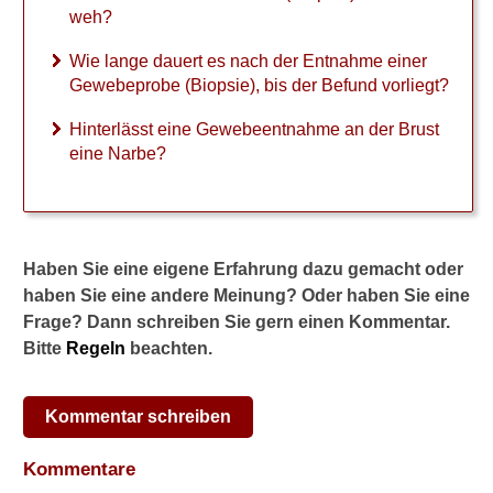
weh?
e
i
Wie lange dauert es nach der Entnahme einer
ß
t
Gewebeprobe (Biopsie), bis der Befund vorliegt?
d
i
Hinterlässt eine Gewebeentnahme an der Brust
e
eine Narbe?
S
t
a
n
z
Haben Sie eine eigene Erfahrung dazu gemacht oder
b
haben Sie eine andere Meinung? Oder haben Sie eine
i
Frage? Dann schreiben Sie gern einen Kommentar.
o
p
Bitte
Regeln
beachten.
s
i
e
Kommentar schreiben
e
i
Kommentare
g