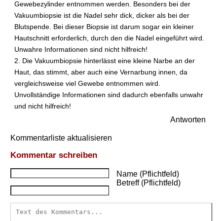
Gewebezylinder entnommen werden. Besonders bei der
o
p
Vakuumbiopsie ist die Nadel sehr dick, dicker als bei der
s
Blutspende. Bei dieser Biopsie ist darum sogar ein kleiner
i
Hautschnitt erforderlich, durch den die Nadel eingeführt wird.
e
Unwahre Informationen sind nicht hilfreich!
)
2. Die Vakuumbiopsie hinterlässt eine kleine Narbe an der
a
Haut, das stimmt, aber auch eine Vernarbung innen, da
n
vergleichsweise viel Gewebe entnommen wird.
d
e
Unvollständige Informationen sind dadurch ebenfalls unwahr
r
und nicht hilfreich!
B
Antworten
r
u
Kommentarliste aktualisieren
s
t
Kommentar schreiben
w
e
Name (Pflichtfeld)
h
Betreff (Pflichtfeld)
?
W