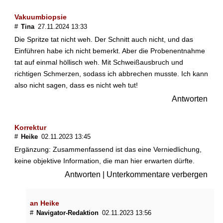
e
n
Vakuumbiopsie
t
#
Tina
27.11.2024 13:33
l
Die Spritze tat nicht weh. Der Schnitt auch nicht, und das
i
Einführen habe ich nicht bemerkt. Aber die Probenentnahme
c
tat auf einmal höllisch weh. Mit Schweißausbruch und
h
S
richtigen Schmerzen, sodass ich abbrechen musste. Ich kann
t
also nicht sagen, dass es nicht weh tut!
a
Antworten
n
z
b
Korrektur
i
#
Heike
02.11.2023 13:45
o
Ergänzung: Zusammenfassend ist das eine Verniedlichung,
p
keine objektive Information, die man hier erwarten dürfte.
s
i
Antworten
|
Unterkommentare verbergen
e
?
an Heike
T
#
Navigator-Redaktion
02.11.2023 13:56
u