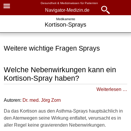
Gesundheit & Medizinwissen für Patienten
Navigator-Medizin.de
Navigator-
Navigator-Medizin.de
Medikamente
Kortison-Sprays
Medizin.de
▾
► News
Medikamente
Weitere wichtige Fragen Sprays
► Krankheiten
Kortison
► Diagnostik & Laborwerte
Kortison-Tabletten
Welche Nebenwirkungen kann ein
Kortison-Salben
Kortison-Spray haben?
► Therapieverfahren
Kortison-Sprays
Weiterlesen …
► Medikamente
Wirkung
Autoren:
Dr
. med.
Jörg Zorn
► Gesundheitsthemen
Nebenwirkungen
Da das Kortison aus den Asthma-Sprays hauptsächlich in
den Atemwegen seine Wirkung entfaltet, verursacht es in
bei COPD
aller Regel keine gravierenden Nebenwirkungen.