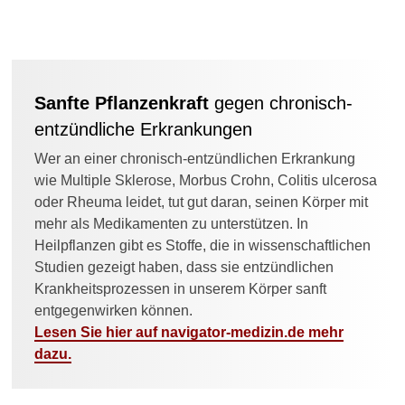
bei Kindern
Weitere wichtige Fragen
Kortison-Spray:
Nebenwirkungen
Sanfte Pflanzenkraft
gegen chronisch-
entzündliche Erkrankungen
Kortison-Augentropfen und -
Wer an einer chronisch-entzündlichen Erkrankung
Nasensprays
wie Multiple Sklerose, Morbus Crohn, Colitis ulcerosa
oder Rheuma leidet, tut gut daran, seinen Körper mit
Weitere Inhalte dazu auf
mehr als Medikamenten zu unterstützen. In
Navigator-Medizin
Heilpflanzen gibt es Stoffe, die in wissenschaftlichen
Studien gezeigt haben, dass sie entzündlichen
Asthma: Behandlung
Krankheitsprozessen in unserem Körper sanft
entgegenwirken können.
COPD: Behandlung
Lesen Sie hier auf navigator-medizin.de mehr
Multiple Sklerose:
dazu.
Behandlung