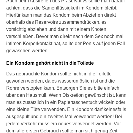
Auch beim Abstreifen des Präservativs sollte man darauf
n
achten, dass die Samenflüssigkeit im Kondom bleibt.
d
o
Hierfür kann man das Kondom beim Abziehen direkt
m
oberhalb des Reservoirs zusammendrücken, es
e
vorsichtig abziehen und dann mit einem Knoten
a
verschließen. Bevor man direkt nach dem Sex noch mal
u
intimen Körperkontakt hat, sollte der Penis auf jeden Fall
c
h
gewaschen werden.
b
e
Ein Kondom gehört nicht in die Toilette
i
Das gebrauchte Kondom sollte nicht in die Toilette
e
i
geworfen werden, da es wasserunlöslich ist und die
n
Rohre verstopfen kann. Entsorgen Sie es bitte einfach
e
über den Hausmüll. Wenn Diskretion gewünscht ist, kann
r
man es zusätzlich in ein Papiertaschentuch wickeln oder
L
eine kleine Tüte verwenden. Ein Kondom darf keinesfalls
a
t
ausgespült und ein zweites Mal verwendet werden! Bei
e
jedem Verkehr muss ein neues verwendet werden. Vor
x
dem allerersten Gebrauch sollte man sich genug Zeit