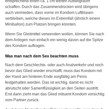
entsprechend einen ca. 1 cm weiten Auffangraum
P
schaffen. Durch das Zusammendrücken wird übrigens
e
auch vermieden, dass vorne im Kondom Luftblasen
a
verbleiben, welche dieses im Extremfall (ähnlich einem
r
l
Miniballon) zum Platzen bringen könnten.
-
I
Wenn Sie Gleitmittel verwenden wollen, können Sie nach
n
dem Anlegen nun einfach ein wenig davon auf die Spitze
d
des Kondom auftragen.
e
x
Was man nach dem Sex beachten muss
?
Nach dem Geschlechts- oder auch Analverkehr und noch
K
bevor das Glied wieder erschlafft, muss das Kondom mit
a
der Hand am hinteren Ende sorgfältig am Penis
n
n
festgehalten werden. Das ist wichtig, damit es nicht
i
abrutscht oder Samenflüssigkeit an den Seiten austritt.
c
Erst dann zieht man das Glied mitsamt Kondom vorsichtig
h
vom Partner zurück.
K
o