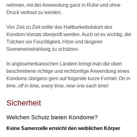
a
nehmen, mit der Anwendung ganz in Ruhe und ohne
l
Druck vertraut zu werden.
l
e
r
Von Zeit zu Zeit sollte das Haltbarkeitsdatum des
g
Kondom-Vorrats überprüft werden. Auch ist es wichtig, die
i
Tütchen vor Feuchtigkeit, Hitze und längerer
e
Sonneneinstrahlung zu schützen.
v
e
r
In angloamerikanischen Ländern bringt man die oben
w
beschriebene richtige und rechtzeitige Anwendung eines
e
Kondoms übrigens gern auf folgende kurze Formel:
On in
n
time, off in time, every time, new one each time!
d
e
n
Sicherheit
?
W
Welchen Schutz bieten Kondome?
i
Keine Samenzelle erreicht den weiblichen Körper
e
f