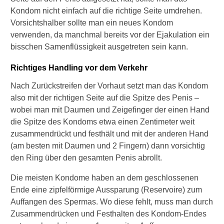
Kondom nicht einfach auf die richtige Seite umdrehen.
V
Vorsichtshalber sollte man ein neues Kondom
e
r
verwenden, da manchmal bereits vor der Ejakulation ein
h
bisschen Samenflüssigkeit ausgetreten sein kann.
ü
t
Richtiges Handling vor dem Verkehr
u
n
Nach Zurückstreifen der Vorhaut setzt man das Kondom
g
also mit der richtigen Seite auf die Spitze des Penis –
:
wobei man mit Daumen und Zeigefinger der einen Hand
W
die Spitze des Kondoms etwa einen Zentimeter weit
a
s
zusammendrückt und festhält und mit der anderen Hand
b
(am besten mit Daumen und 2 Fingern) dann vorsichtig
e
den Ring über den gesamten Penis abrollt.
s
a
Die meisten Kondome haben an dem geschlossenen
g
Ende eine zipfelförmige Aussparung (Reservoire) zum
t
Auffangen des Spermas. Wo diese fehlt, muss man durch
d
e
Zusammendrücken und Festhalten des Kondom-Endes
r