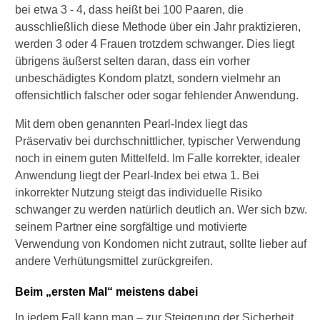
r
bei etwa 3 - 4, dass heißt bei 100 Paaren, die
d
ausschließlich diese Methode über ein Jahr praktizieren,
i
werden 3 oder 4 Frauen trotzdem schwanger. Dies liegt
e
F
übrigens äußerst selten daran, dass ein vorher
r
unbeschädigtes Kondom platzt, sondern vielmehr an
a
offensichtlich falscher oder sogar fehlender Anwendung.
u
(
Mit dem oben genannten Pearl-Index liegt das
F
Präservativ bei durchschnittlicher, typischer Verwendung
e
noch in einem guten Mittelfeld. Im Falle korrekter, idealer
m
i
Anwendung liegt der Pearl-Index bei etwa 1. Bei
d
inkorrekter Nutzung steigt das individuelle Risiko
o
schwanger zu werden natürlich deutlich an. Wer sich bzw.
m
seinem Partner eine sorgfältige und motivierte
)
Verwendung von Kondomen nicht zutraut, sollte lieber auf
?
andere Verhütungsmittel zurückgreifen.
Beim „ersten Mal“ meistens dabei
In jedem Fall kann man – zur Steigerung der Sicherheit,