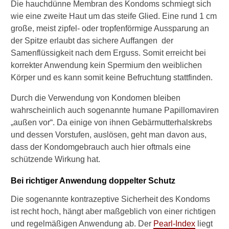
Die hauchdünne Membran des Kondoms schmiegt sich
u
wie eine zweite Haut um das steife Glied. Eine rund 1 cm
n
k
große, meist zipfel- oder tropfenförmige Aussparung an
t
der Spitze erlaubt das sichere Auffangen der
i
Samenflüssigkeit nach dem Erguss. Somit erreicht bei
o
korrekter Anwendung kein Spermium den weiblichen
n
Körper und es kann somit keine Befruchtung stattfinden.
i
e
Durch die Verwendung von Kondomen bleiben
r
t
wahrscheinlich auch sogenannte humane Papillomaviren
d
„außen vor“. Da einige von ihnen Gebärmutterhalskrebs
a
und dessen Vorstufen, auslösen, geht man davon aus,
s
dass der Kondomgebrauch auch hier oftmals eine
K
schützende Wirkung hat.
o
n
d
Bei richtiger Anwendung doppelter Schutz
o
Die sogenannte kontrazeptive Sicherheit des Kondoms
m
f
ist recht hoch, hängt aber maßgeblich von einer richtigen
ü
und regelmäßigen Anwendung ab. Der
Pearl-Index
liegt