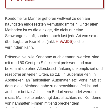
Kondome
Korrekte Anwendung
Kondome für Männer gehören weltweit zu den am
Sicherheit
häufigsten eingesetzten Verhütungsmitteln. Unter allen
Methoden ist es die einzige, die nicht nur eine
Wichtige Hinweise
Schwangerschaft, sondern auch fast jede Art von sexuell
Kondom für die Frau
übertragbarer Krankheit (inkl.
HIV/AIDS
) sicher
verhindern kann.
Diaphragma
Präservative, wie Kondome auch genannt werden, sind
Die Pille danach
mit rund 50 Cent pro Stück recht preiswert und man
bekommt sie ohne Altersbeschränkung unkompliziert und
rezeptfrei an vielen Orten, so z.B. in Supermärkten, in
Verwandte Beiträge
Apotheken, an Tankstellen, Automaten etc. Vorteilhaft ist,
dass diese Methode nahezu nebenwirkungsfrei ist und
W
auch nur bei tatsächlichem Bedarf verwendet werden
e
l
muss. Man sollte unbedingt darauf achten, nur Kondome
c
von namhaften Firmen mit entsprechendem
h