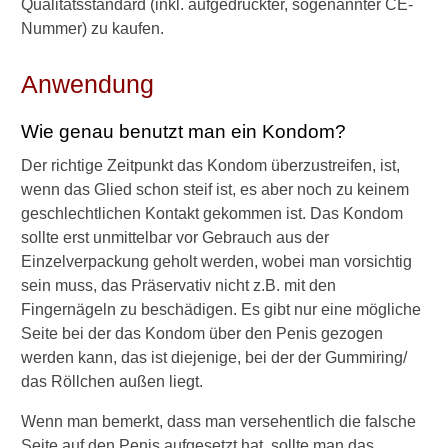
Qualitätsstandard (inkl. aufgedruckter, sogenannter CE-
e
Nummer) zu kaufen.
n
S
c
Anwendung
h
u
Wie genau benutzt man ein Kondom?
t
z
Der richtige Zeitpunkt das Kondom überzustreifen, ist,
b
wenn das Glied schon steif ist, es aber noch zu keinem
i
geschlechtlichen Kontakt gekommen ist. Das Kondom
e
t
sollte erst unmittelbar vor Gebrauch aus der
e
Einzelverpackung geholt werden, wobei man vorsichtig
n
sein muss, das Präservativ nicht z.B. mit den
K
Fingernägeln zu beschädigen. Es gibt nur eine mögliche
o
Seite bei der das Kondom über den Penis gezogen
n
d
werden kann, das ist diejenige, bei der der Gummiring/
o
das Röllchen außen liegt.
m
e
Wenn man bemerkt, dass man versehentlich die falsche
?
Seite auf den Penis aufgesetzt hat, sollte man das