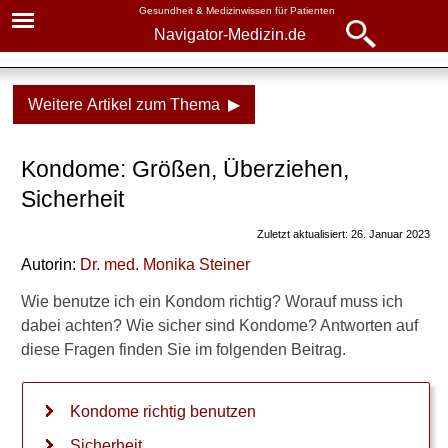
Gesundheit & Medizinwissen für Patienten
Navigator-Medizin.de
Navigator-
Navigator-Medizin.de
Medizin.de
Weitere Artikel zum Thema ▶
▾
► News
Gesundheitsthemen
Kondome: Größen, Überziehen,
► Krankheiten
Verhütung
Sicherheit
► Diagnostik & Laborwerte
Die Pille
Zuletzt aktualisiert: 26. Januar 2023
Pearl-Index
Autorin:
Dr
. med.
Monika Steiner
► Therapieverfahren
Natürliche Verhütung
Wie benutze ich ein Kondom richtig? Worauf muss ich
► Medikamente
dabei achten? Wie sicher sind Kondome? Antworten auf
Vaginalring
diese Fragen finden Sie im folgenden Beitrag.
► Gesundheitsthemen
Dreimonatsspritze
Kondome richtig benutzen
Verhütungspflaster
Sicherheit