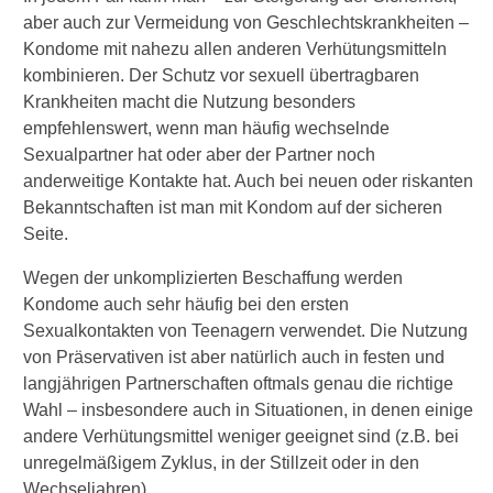
aber auch zur Vermeidung von Geschlechtskrankheiten –
►
Kondome mit nahezu allen anderen Verhütungsmitteln
Krankheiten
kombinieren. Der Schutz vor sexuell übertragbaren
Krankheiten macht die Nutzung besonders
►
empfehlenswert, wenn man häufig wechselnde
Symptome
Sexualpartner hat oder aber der Partner noch
anderweitige Kontakte hat. Auch bei neuen oder riskanten
►
Bekanntschaften ist man mit Kondom auf der sicheren
Diagnostik
Seite.
&
Wegen der unkomplizierten Beschaffung werden
Laborwerte
Kondome auch sehr häufig bei den ersten
Sexualkontakten von Teenagern verwendet. Die Nutzung
►
von Präservativen ist aber natürlich auch in festen und
Therapieverfahren
langjährigen Partnerschaften oftmals genau die richtige
Wahl – insbesondere auch in Situationen, in denen einige
►
andere Verhütungsmittel weniger geeignet sind (z.B. bei
Medikamente
unregelmäßigem Zyklus, in der Stillzeit oder in den
Wechseljahren).