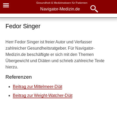
Gesundheit & Medizinwissen für Patienten
Navigator-Medizin.de
Navigator-
Navigator-Medizin.de
Medizin.de
Fedor Singer
►
► News
Wir
Herr Fedor Singer ist freier Autor und Verfasser
über
► Krankheiten
zahlreicher Gesundheitsratgeber. Für Navigator-
uns
Medizin.de beschäftigte er sich mit den Themen
► Diagnostik & Laborwerte
Unsere Autorinnen und Autoren
Übergewicht und Diäten und schrieb zahlreiche Texte
hierzu.
Dr. med. Jörg Zorn
► Therapieverfahren
(Chefredakteur)
Referenzen
► Medikamente
Dr. med. Monika Steiner
Beitrag zur Mittelmeer-Diät
Beitrag zur Weight-Watcher-Diät
► Gesundheitsthemen
Dr. med. Chiara Grabmann
Dr. med. Michaela Hilburger