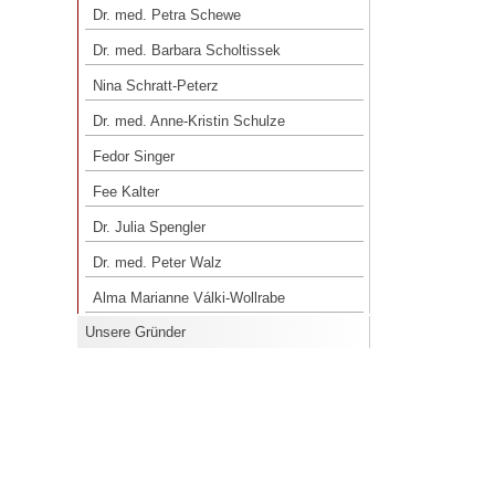
Dr. Kerstin Reider
Dr. med. Petra Schewe
Dr. med. Petra Schewe
Dr. med. Barbara Scholtissek
Dr. med. Barbara Scholtissek
Nina Schratt-Peterz
Nina Schratt-Peterz
Dr. med. Anne-Kristin Schulze
Dr. med. Anne-Kristin Schulze
Fedor Singer
Fedor Singer
Fee Kalter
Fee Kalter
Dr. Julia Spengler
Dr. Julia Spengler
Dr. med. Peter Walz
Dr. med. Peter Walz
Alma Marianne Válki-Wollrabe
Alma Marianne Válki-Wollrabe
Unsere Gründer
Unsere Gründer