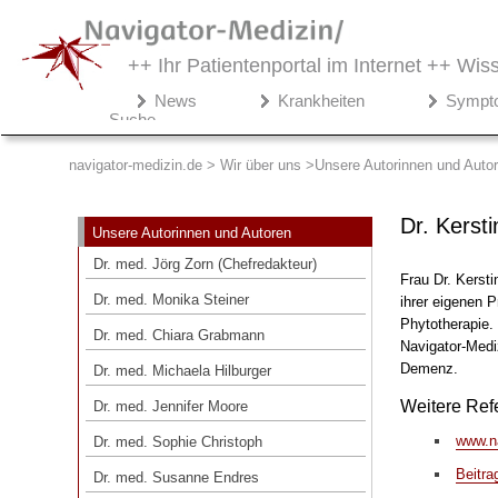
++ Ihr Patientenportal im Internet ++
Wiss
Navigator-
News
Krankheiten
Sympt
Medizin.de
Suche
►
Wir
navigator-medizin.de > Wir über uns
Unsere Autorinnen und Auto
über
uns
Dr. Kersti
Unsere Autorinnen und Autoren
Unsere Autorinnen und Autoren
Dr. med. Jörg Zorn (Chefredakteur)
Frau Dr. Kersti
Dr. med. Jörg Zorn (Chefredakteur)
Dr. med. Monika Steiner
ihrer eigenen 
Phytotherapie. 
Dr. med. Monika Steiner
Dr. med. Chiara Grabmann
Navigator-Medi
Dr. med. Chiara Grabmann
Demenz.
Dr. med. Michaela Hilburger
Dr. med. Michaela Hilburger
Weitere Ref
Dr. med. Jennifer Moore
Dr. med. Jennifer Moore
www.na
Dr. med. Sophie Christoph
Dr. med. Sophie Christoph
Beitra
Dr. med. Susanne Endres