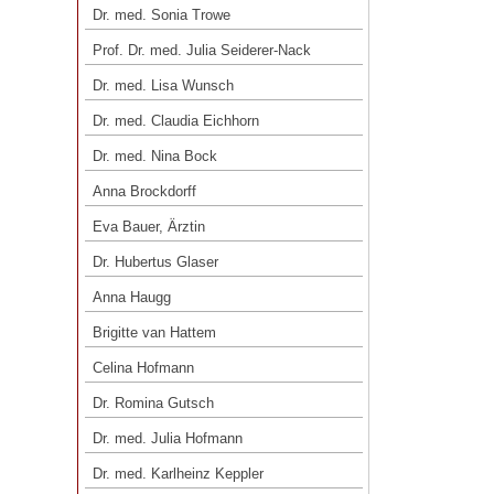
Dr. med. Susanne Endres
Dr. med. Sonia Trowe
Dr. med. Sonia Trowe
Prof. Dr. med. Julia Seiderer-Nack
Prof. Dr. med. Julia Seiderer-Nack
Dr. med. Lisa Wunsch
Dr. med. Lisa Wunsch
Dr. med. Claudia Eichhorn
Dr. med. Claudia Eichhorn
Dr. med. Nina Bock
Dr. med. Nina Bock
Anna Brockdorff
Anna Brockdorff
Eva Bauer, Ärztin
Eva Bauer, Ärztin
Dr. Hubertus Glaser
Dr. Hubertus Glaser
Anna Haugg
Anna Haugg
Brigitte van Hattem
Brigitte van Hattem
Celina Hofmann
Celina Hofmann
Dr. Romina Gutsch
Dr. Romina Gutsch
Dr. med. Julia Hofmann
Dr. med. Julia Hofmann
Dr. med. Karlheinz Keppler