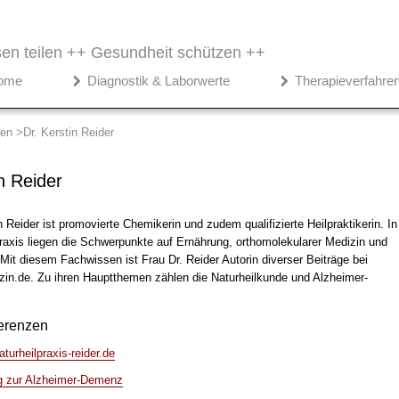
en teilen ++
Gesundheit schützen ++
ome
Diagnostik & Laborwerte
Therapieverfahre
ren
Dr. Kerstin Reider
n Reider
n Reider ist promovierte Chemikerin und zudem qualifizierte Heilpraktikerin. In
Praxis liegen die Schwerpunkte auf Ernährung, orthomolekularer Medizin und
Mit diesem Fachwissen ist Frau Dr. Reider Autorin diverser Beiträge bei
zin.de. Zu ihren Hauptthemen zählen die Naturheilkunde und Alzheimer-
erenzen
turheilpraxis-reider.de
g zur Alzheimer-Demenz