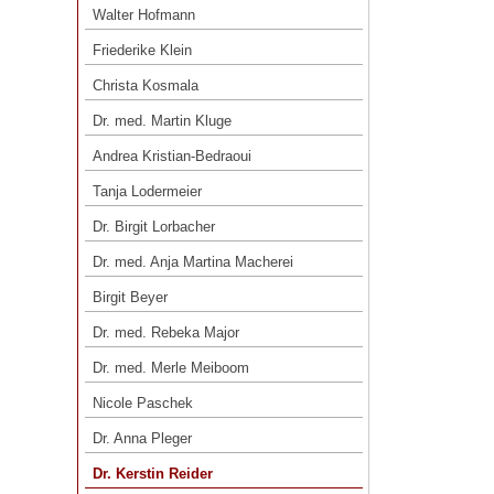
Dr. med. Karlheinz Keppler
Walter Hofmann
Walter Hofmann
Friederike Klein
Friederike Klein
Christa Kosmala
Christa Kosmala
Dr. med. Martin Kluge
Dr. med. Martin Kluge
Andrea Kristian-Bedraoui
Andrea Kristian-Bedraoui
Tanja Lodermeier
Tanja Lodermeier
Dr. Birgit Lorbacher
Dr. Birgit Lorbacher
Dr. med. Anja Martina Macherei
Dr. med. Anja Martina Macherei
Birgit Beyer
Birgit Beyer
Dr. med. Rebeka Major
Dr. med. Rebeka Major
Dr. med. Merle Meiboom
Dr. med. Merle Meiboom
Nicole Paschek
Nicole Paschek
Dr. Anna Pleger
Dr. Anna Pleger
Dr. Kerstin Reider