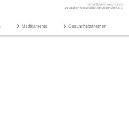
Unter Schirmherrschaft der
Deutschen Gesellschaft für Gesundheit e.V.
n
Medikamente
Gesundheitsthemen