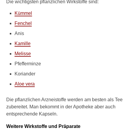
Die wichtigsten pflanzlichen Wirkstoffe sind:
e
l
Kümmel
b
e
Fenchel
i
Anis
B
l
Kamille
ä
h
Melisse
u
n
Pfefferminze
g
Koriander
e
n
Aloe vera
o
d
e
Die pflanzlichen Arzneistoffe werden am besten als Tee
r
zubereitet. Man bekommt in der Apotheke aber auch
M
entsprechende Kapseln.
a
g
Weitere Wirkstoffe und Präparate
e