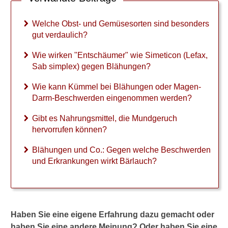
B
l
Welche Obst- und Gemüsesorten sind besonders
ä
gut verdaulich?
h
u
Wie wirken "Entschäumer" wie Simeticon (Lefax,
n
Sab simplex) gegen Blähungen?
g
e
Wie kann Kümmel bei Blähungen oder Magen-
n
u
Darm-Beschwerden eingenommen werden?
n
d
Gibt es Nahrungsmittel, die Mundgeruch
C
hervorrufen können?
o
.
Blähungen und Co.: Gegen welche Beschwerden
:
und Erkrankungen wirkt Bärlauch?
G
e
g
e
n
Haben Sie eine eigene Erfahrung dazu gemacht oder
w
haben Sie eine andere Meinung? Oder haben Sie eine