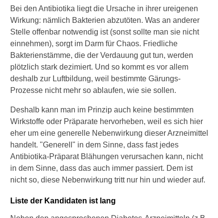
e
Bei den Antibiotika liegt die Ursache in ihrer ureigenen
r
Wirkung: nämlich Bakterien abzutöten. Was an anderer
d
Stelle offenbar notwendig ist (sonst sollte man sie nicht
a
u
einnehmen), sorgt im Darm für Chaos. Friedliche
l
Bakterienstämme, die der Verdauung gut tun, werden
i
plötzlich stark dezimiert. Und so kommt es vor allem
c
deshalb zur Luftbildung, weil bestimmte Gärungs-
h
Prozesse nicht mehr so ablaufen, wie sie sollen.
?
Deshalb kann man im Prinzip auch keine bestimmten
W
i
Wirkstoffe oder Präparate hervorheben, weil es sich hier
e
eher um eine generelle Nebenwirkung dieser Arzneimittel
w
handelt. "Generell" in dem Sinne, dass fast jedes
i
Antibiotika-Präparat Blähungen verursachen kann, nicht
r
in dem Sinne, dass das auch immer passiert. Dem ist
k
e
nicht so, diese Nebenwirkung tritt nur hin und wieder auf.
n
"
Liste der Kandidaten ist lang
E
n