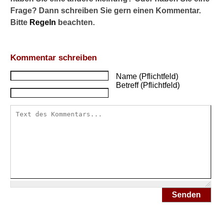
e
Frage? Dann schreiben Sie gern einen Kommentar.
l
c
Bitte
Regeln
beachten.
h
e
B
Kommentar schreiben
e
s
Name (Pflichtfeld)
c
Betreff (Pflichtfeld)
h
w
e
r
d
e
n
u
n
d
E
Senden
r
k
r