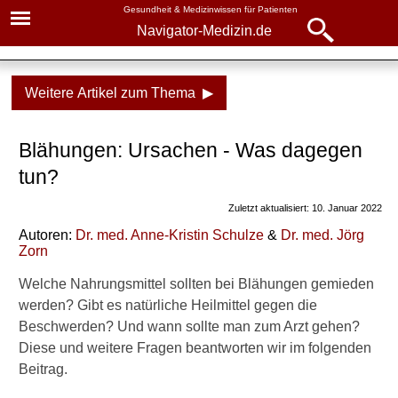
Gesundheit & Medizinwissen für Patienten
Navigator-Medizin.de
Navigator-
Navigator-Medizin.de
Medizin.de
Weitere Artikel zum Thema ▶
▾
► News
Symptome
Blähungen: Ursachen - Was dagegen
► Krankheiten
Blähungen
tun?
► Diagnostik & Laborwerte
Ursachen
Zuletzt aktualisiert: 10. Januar 2022
Blähende Nahrungsmittel
Autoren:
Dr. med.
Anne-Kristin Schulze
&
Dr
. med.
Jörg
► Therapieverfahren
Zorn
Behandlung
► Medikamente
Welche Nahrungsmittel sollten bei Blähungen gemieden
Selbsthilfe
werden? Gibt es natürliche Heilmittel gegen die
Beschwerden? Und wann sollte man zum Arzt gehen?
► Gesundheitsthemen
Wissenswertes
Diese und weitere Fragen beantworten wir im folgenden
Beitrag.
Verwandte Beiträge