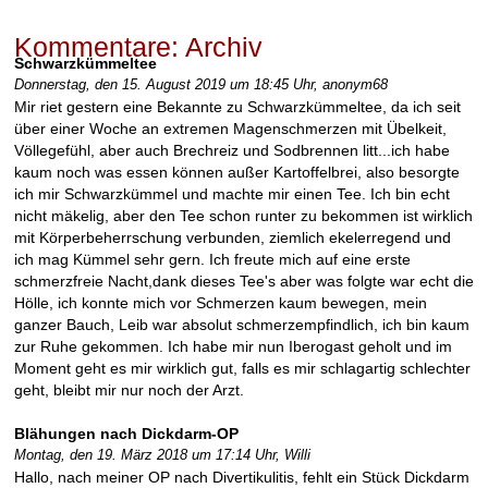
a
n
Kommentare: Archiv
k
Schwarzkümmeltee
u
Donnerstag, den 15. August 2019 um 18:45 Uhr,
anonym68
n
Mir riet gestern eine Bekannte zu Schwarzkümmeltee, da ich seit
g
über einer Woche an extremen Magenschmerzen mit Übelkeit,
e
Völlegefühl, aber auch Brechreiz und Sodbrennen litt...ich habe
n
kaum noch was essen können außer Kartoffelbrei, also besorgte
w
ich mir Schwarzkümmel und machte mir einen Tee. Ich bin echt
i
nicht mäkelig, aber den Tee schon runter zu bekommen ist wirklich
r
mit Körperbeherrschung verbunden, ziemlich ekelerregend und
k
ich mag Kümmel sehr gern. Ich freute mich auf eine erste
t
schmerzfreie Nacht,dank dieses Tee's aber was folgte war echt die
B
Hölle, ich konnte mich vor Schmerzen kaum bewegen, mein
ä
ganzer Bauch, Leib war absolut schmerzempfindlich, ich bin kaum
r
zur Ruhe gekommen. Ich habe mir nun Iberogast geholt und im
l
Moment geht es mir wirklich gut, falls es mir schlagartig schlechter
a
geht, bleibt mir nur noch der Arzt.
u
c
Blähungen nach Dickdarm-OP
h
Montag, den 19. März 2018 um 17:14 Uhr,
Willi
?
Hallo, nach meiner OP nach Divertikulitis, fehlt ein Stück Dickdarm