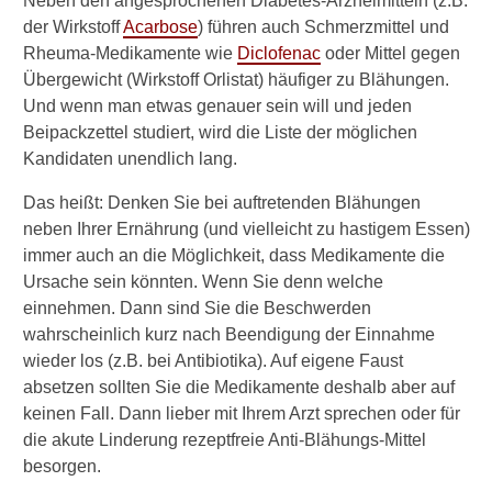
Neben den angesprochenen Diabetes-Arzneimitteln (z.B.
t
der Wirkstoff
Acarbose
) führen auch Schmerzmittel und
s
Rheuma-Medikamente wie
Diclofenac
oder Mittel gegen
c
Übergewicht (Wirkstoff Orlistat) häufiger zu Blähungen.
h
Und wenn man etwas genauer sein will und jeden
ä
u
Beipackzettel studiert, wird die Liste der möglichen
m
Kandidaten unendlich lang.
e
r
Das heißt: Denken Sie bei auftretenden Blähungen
"
neben Ihrer Ernährung (und vielleicht zu hastigem Essen)
w
immer auch an die Möglichkeit, dass Medikamente die
i
Ursache sein könnten. Wenn Sie denn welche
e
S
einnehmen. Dann sind Sie die Beschwerden
i
wahrscheinlich kurz nach Beendigung der Einnahme
m
wieder los (z.B. bei Antibiotika). Auf eigene Faust
e
absetzen sollten Sie die Medikamente deshalb aber auf
t
keinen Fall. Dann lieber mit Ihrem Arzt sprechen oder für
i
c
die akute Linderung rezeptfreie Anti-Blähungs-Mittel
o
besorgen.
n