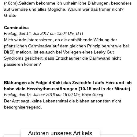
(40cm).Seitdem bekomme ich unheimliche Blähungen, besonders
auf Gemüse und alles Mögliche. Warum war das früher nicht?
Grüße
Carminativa
Freitag, den 14. Juli 2017 um 13:04 Uhr,
D H
►
Mich würde interessieren, ob die entblähende Wirkung der
Krankheiten
pflanzlichen Carminativa auf dem gleichen Prinzip beruht wie bei
Di(Si) meticon. Ist es auch bei Vorliegen eines Leaky Gut
Syndroms gesichert, dass Entschäumer die Darmwand nicht
►
passieren können?
Diagnostik
&
Laborwerte
Blähungen als Folge drückt das Zwerchfell aufs Herz und ich
habe viele Herzrhythmusstörungen (10-15 mal in der Minute)
Freitag, den 15. Januar 2016 um 16:00 Uhr,
Baier Georg
►
Der Arzt sagt ,keine Lebensmittel die blähen ansonsten nicht
Therapieverfahren
besorgniserregend.
►
Medikamente
Autoren unseres Artikels