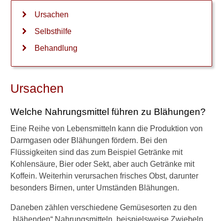
Ursachen
W
e
Selbsthilfe
l
Behandlung
c
h
e
O
Ursachen
b
s
t
Welche Nahrungsmittel führen zu Blähungen?
-
Eine Reihe von Lebensmitteln kann die Produktion von
u
n
Darmgasen oder Blähungen fördern. Bei den
d
Flüssigkeiten sind das zum Beispiel Getränke mit
G
Kohlensäure, Bier oder Sekt, aber auch Getränke mit
e
Koffein. Weiterhin verursachen frisches Obst, darunter
m
besonders Birnen, unter Umständen Blähungen.
ü
s
Daneben zählen verschiedene Gemüsesorten zu den
e
s
„blähenden“ Nahrungsmitteln, beispielsweise Zwiebeln,