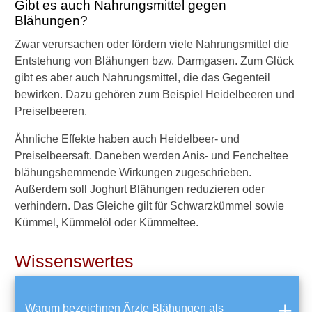
Gibt es auch Nahrungsmittel gegen
h
Blähungen?
r
u
Zwar verursachen oder fördern viele Nahrungsmittel die
n
Entstehung von Blähungen bzw. Darmgasen. Zum Glück
g
s
gibt es aber auch Nahrungsmittel, die das Gegenteil
m
bewirken. Dazu gehören zum Beispiel Heidelbeeren und
i
Preiselbeeren.
t
t
Ähnliche Effekte haben auch Heidelbeer- und
e
Preiselbeersaft. Daneben werden Anis- und Fencheltee
l
blähungshemmende Wirkungen zugeschrieben.
,
d
Außerdem soll Joghurt Blähungen reduzieren oder
i
verhindern. Das Gleiche gilt für Schwarzkümmel sowie
e
Kümmel, Kümmelöl oder Kümmeltee.
M
u
n
Wissenswertes
d
g
e
Warum bezeichnen Ärzte Blähungen als