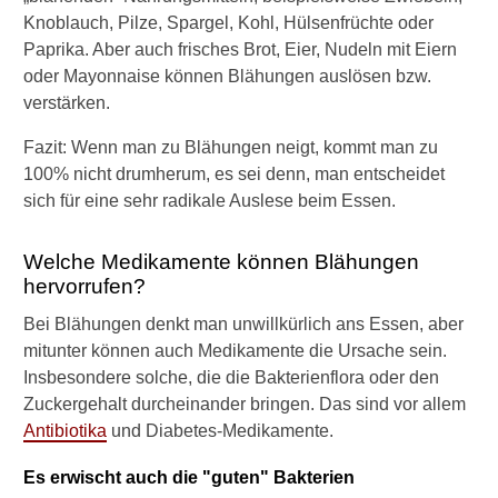
o
Knoblauch, Pilze, Spargel, Kohl, Hülsenfrüchte oder
r
Paprika. Aber auch frisches Brot, Eier, Nudeln mit Eiern
t
oder Mayonnaise können Blähungen auslösen bzw.
e
verstärken.
n
s
Fazit: Wenn man zu Blähungen neigt, kommt man zu
i
n
100% nicht drumherum, es sei denn, man entscheidet
d
sich für eine sehr radikale Auslese beim Essen.
b
e
Welche Medikamente können Blähungen
s
hervorrufen?
o
n
Bei Blähungen denkt man unwillkürlich ans Essen, aber
d
mitunter können auch Medikamente die Ursache sein.
e
r
Insbesondere solche, die die Bakterienflora oder den
s
Zuckergehalt durcheinander bringen. Das sind vor allem
g
Antibiotika
und Diabetes-Medikamente.
u
t
Es erwischt auch die "guten" Bakterien
v