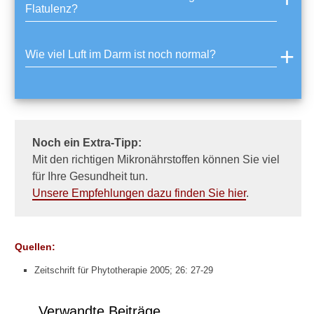
r
Flatulenz?
u
c
h
Wie viel Luft im Darm ist noch normal?
h
e
r
v
o
r
r
Noch ein Extra-Tipp:
u
Mit den richtigen Mikronährstoffen können Sie viel
f
für Ihre Gesundheit tun.
e
Unsere Empfehlungen dazu finden Sie hier
.
n
k
ö
n
Quellen:
n
e
Zeitschrift für Phytotherapie 2005; 26: 27-29
n
?
Verwandte Beiträge