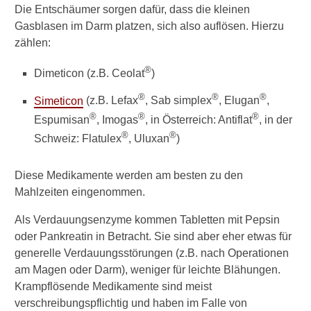
n
Die Entschäumer sorgen dafür, dass die kleinen
-
Gasblasen im Darm platzen, sich also auflösen. Hierzu
D
zählen:
a
r
®
m
Dimeticon (z.B. Ceolat
)
-
®
®
®
Simeticon
(z.B. Lefax
, Sab simplex
, Elugan
,
B
e
®
®
®
Espumisan
, Imogas
, in Österreich: Antiflat
, in der
s
®
®
Schweiz: Flatulex
, Uluxan
)
c
h
w
Diese Medikamente werden am besten zu den
e
Mahlzeiten eingenommen.
r
d
Als Verdauungsenzyme kommen Tabletten mit Pepsin
e
oder Pankreatin in Betracht. Sie sind aber eher etwas für
n
generelle Verdauungsstörungen (z.B. nach Operationen
e
i
am Magen oder Darm), weniger für leichte Blähungen.
n
Krampflösende Medikamente sind meist
g
verschreibungspflichtig und haben im Falle von
e