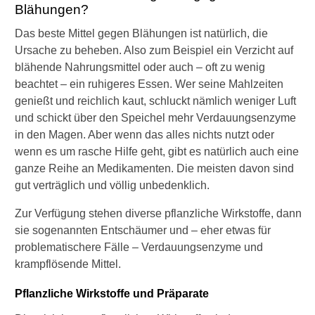
n
Blähungen?
B
l
Das beste Mittel gegen Blähungen ist natürlich, die
ä
Ursache zu beheben. Also zum Beispiel ein Verzicht auf
h
blähende Nahrungsmittel oder auch – oft zu wenig
u
beachtet – ein ruhigeres Essen. Wer seine Mahlzeiten
n
g
genießt und reichlich kaut, schluckt nämlich weniger Luft
e
und schickt über den Speichel mehr Verdauungsenzyme
n
in den Magen. Aber wenn das alles nichts nutzt oder
?
wenn es um rasche Hilfe geht, gibt es natürlich auch eine
ganze Reihe an Medikamenten. Die meisten davon sind
W
i
gut verträglich und völlig unbedenklich.
e
k
Zur Verfügung stehen diverse pflanzliche Wirkstoffe, dann
a
sie sogenannten Entschäumer und – eher etwas für
n
problematischere Fälle – Verdauungsenzyme und
n
krampflösende Mittel.
K
ü
Pflanzliche Wirkstoffe und Präparate
m
m