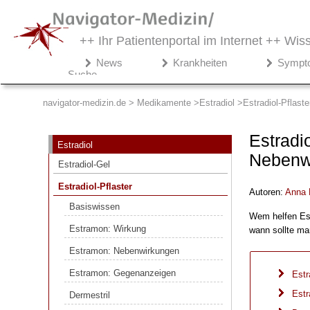
++ Ihr Patientenportal im Internet ++
Wiss
Navigator-
News
Krankheiten
Sympt
Medizin.de
Suche
▾
Medikamente
navigator-medizin.de > Medikamente
Estradiol
Estradiol-Pflaste
Estradiol
Estradi
Estradiol
Estradiol-Gel
Nebenw
Estradiol-Gel
Estradiol-Pflaster
Estradiol-Pflaster
Autoren:
Anna 
Basiswissen
Basiswissen
Wem helfen Est
Estramon: Wirkung
Estramon: Wirkung
wann sollte ma
Estramon: Nebenwirkungen
Estramon: Nebenwirkungen
Estramon: Gegenanzeigen
Estramon: Gegenanzeigen
Estr
Dermestril
Estr
Dermestril
Tradelia