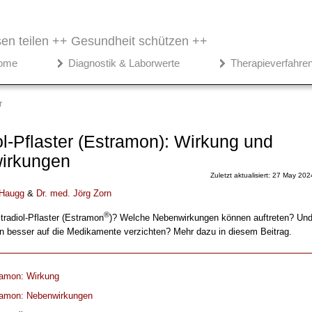
en teilen ++
Gesundheit schützen ++
ome
Diagnostik & Laborwerte
Therapieverfahre
r
ol-Pflaster (Estramon): Wirkung und
irkungen
Zuletzt aktualisiert: 27 May 202
Haugg
&
Dr. med.
Jörg Zorn
®
radiol-Pflaster (Estramon
)? Welche Nebenwirkungen können auftreten? Un
n besser auf die Medikamente verzichten? Mehr dazu in diesem Beitrag.
amon: Wirkung
amon: Nebenwirkungen