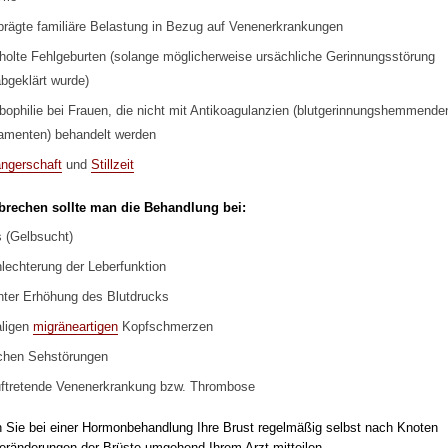
rägte familiäre Belastung in Bezug auf Venenerkrankungen
holte Fehlgeburten (solange möglicherweise ursächliche Gerinnungsstörung
abgeklärt wurde)
ophilie bei Frauen, die nicht mit Antikoagulanzien (blutgerinnungshemmende
amenten) behandelt werden
ngerschaft
und
Stillzeit
rechen sollte man die Behandlung bei:
s (Gelbsucht)
lechterung der Leberfunktion
nter Erhöhung des Blutdrucks
aligen
migräneartigen
Kopfschmerzen
ichen Sehstörungen
ftretende Venenerkrankung bzw. Thrombose
en Sie bei einer Hormonbehandlung Ihre Brust regelmäßig selbst nach Knoten
eränderungen der Brüste umgehend Ihrem Arzt mitteilen.