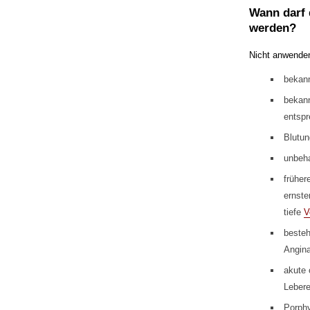
Wann darf 
werden?
Nicht anwende
bekann
bekann
entspr
Blutun
unbeha
früher
ernste
tiefe
V
besteh
Angina
akute 
Lebere
Porphy