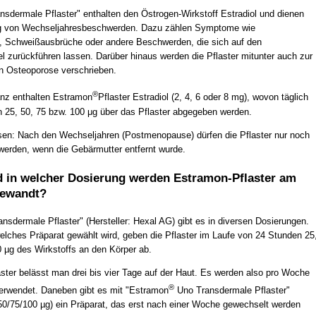
nsdermale Pflaster" enthalten den Östrogen-Wirkstoff Estradiol und dienen
g von Wechseljahresbeschwerden. Dazu zählen Symptome wie
, Schweißausbrüche oder andere Beschwerden, die sich auf den
 zurückführen lassen. Darüber hinaus werden die Pflaster mitunter auch zur
n Osteoporose verschrieben.
®
nz enthalten Estramon
Pflaster Estradiol (2, 4, 6 oder 8 mg), wovon täglich
ch 25, 50, 75 bzw. 100 μg über das Pflaster abgegeben werden.
sen: Nach den Wechseljahren (Postmenopause) dürfen die Pflaster nur noch
rden, wenn die Gebärmutter entfernt wurde.
d in welcher Dosierung werden Estramon-Pflaster am
gewandt?
nsdermale Pflaster" (Hersteller: Hexal AG) gibt es in diversen Dosierungen.
lches Präparat gewählt wird, geben die Pflaster im Laufe von 24 Stunden 25
0 µg des Wirkstoffs an den Körper ab.
ster belässt man drei bis vier Tage auf der Haut. Es werden also pro Woche
®
verwendet. Daneben gibt es mit "Estramon
Uno Transdermale Pflaster"
50/75/100 µg) ein Präparat, das erst nach einer Woche gewechselt werden