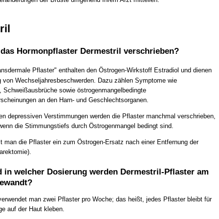
il
das Hormonpflaster Dermestril verschrieben?
ansdermale Pflaster" enthalten den Östrogen-Wirkstoff Estradiol und dienen
g von Wechseljahresbeschwerden. Dazu zählen Symptome wie
n, Schweißausbrüche sowie östrogenmangelbedingte
rscheinungen an den Harn- und Geschlechtsorganen.
ten depressiven Verstimmungen werden die Pflaster manchmal verschrieben,
, wenn die Stimmungstiefs durch Östrogenmangel bedingt sind.
 man die Pflaster ein zum Östrogen-Ersatz nach einer Entfernung der
arektomie).
d in welcher Dosierung werden Dermestril-Pflaster am
gewandt?
erwendet man zwei Pflaster pro Woche; das heißt, jedes Pflaster bleibt für
age auf der Haut kleben.