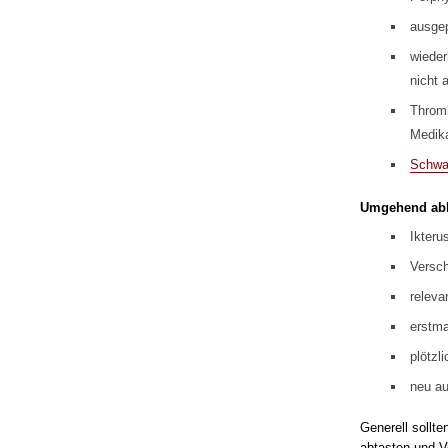
ausgep
wieder
nicht 
Thromb
Medik
Schwa
Umgehend abb
Ikteru
Versch
releva
erstm
plötzl
neu au
Generell sollt
abtasten und V