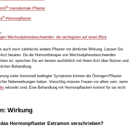
®
tril
transdermale Pflaster
®
ia
-Hormonpflaster
:
egen Wechseljahresbeschwerden: die wichtigsten auf einen Blick
es auch noch zahlreiche andere Pflaster mit ähnlicher Wirkung. Lassen Sie
 Arzt beraten. Da die Hormontherapie von Wechseljahresbeschwerden
itten ist, sprechen Sie am besten ausführlich mit Ihrem Arzt über Nutzen und
solchen Behandlung.
erung vieler hormonell bedingter Symptome können die Östrogen-Pflaster
hte Nebenwirkungen haben. Vorsichtig müssen Frauen vor allem sein, wenn
ebs
erkrankt sind. Eine Behandlung mit Hormonpflastern kommt für sie nicht
n: Wirkung
das Hormonpflaster Estramon verschrieben?