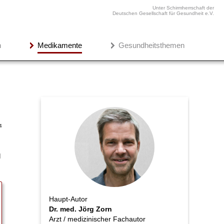
Unter Schirmherrschaft der
Deutschen Gesellschaft für Gesundheit e.V.
n
Medikamente
Gesundheitsthemen
4
d
Haupt-Autor
Dr. med. Jörg Zorn
Arzt / medizinischer Fachautor