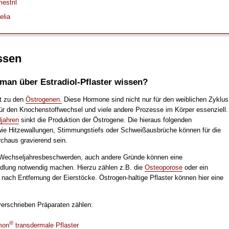
estril
elia
ssen
 man über Estradiol-Pflaster wissen?
rt zu den
Östrogenen.
Diese Hormone sind nicht nur für den weiblichen Zyklus
ür den Knochenstoffwechsel und viele andere Prozesse im Körper essenziell.
jahren
sinkt die Produktion der Östrogene. Die hieraus folgenden
e Hitzewallungen, Stimmungstiefs oder Schweißausbrüche können für die
rchaus gravierend sein.
 Wechseljahresbeschwerden, auch andere Gründe können eine
lung notwendig machen. Hierzu zählen z.B. die
Osteoporose
oder ein
ach Entfernung der Eierstöcke. Östrogen-haltige Pflaster können hier eine
verschrieben Präparaten zählen:
®
mon
transdermale Pflaster