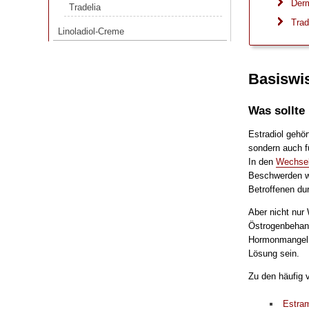
Derm
Tradelia
Linoladiol-Creme
Trad
Linoladiol-Creme
Basiswi
Was sollte
Estradiol gehö
sondern auch f
In den
Wechsel
Beschwerden wi
Betroffenen du
Aber nicht nur
Östrogenbehand
Hormonmangel n
Lösung sein.
Zu den häufig 
Estra