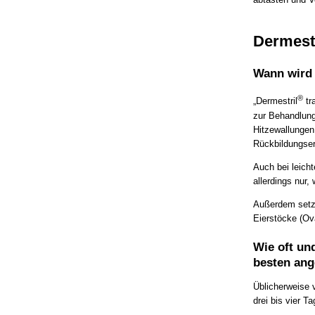
Dermestr
Wann wird 
®
„Dermestril
tr
zur Behandlun
Hitzewallunge
Rückbildungse
Auch bei leich
allerdings nur
Außerdem setzt
Eierstöcke (Ov
Wie oft un
besten an
Üblicherweise v
drei bis vier T