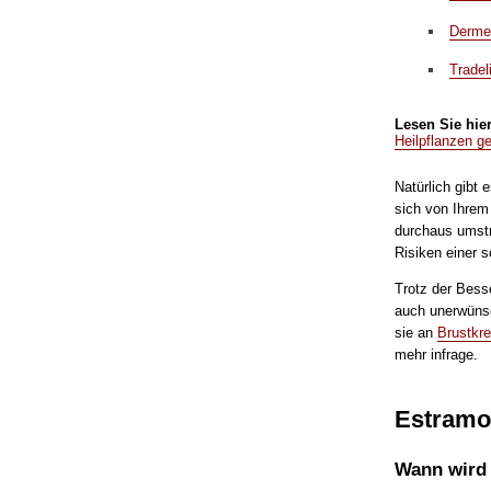
Dermes
Tradel
Lesen Sie hier
Heilpflanzen g
Natürlich gibt 
sich von Ihrem
durchaus umstr
Risiken einer 
Trotz der Bess
auch unerwünsc
sie an
Brustkr
mehr infrage.
Estramo
Wann wird 