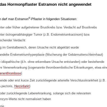
das Hormonpflaster Estramon nicht angewendet
®
n darf man Estramon
-Pflaster in folgenden Situationen:
ter oder früher aufgetretener Brustkrebs bzw. Verdacht auf Brustkrebs
ter östrogenabhängiger Tumor (z.B. Endometriumkarzinom) bzw.
echender Verdacht
g im Genitalbereich, deren Ursache nicht abgeklärt wurde
ndelte Endometriumhyperplasie (Wucherung der Gebärmutterschleimhaut)
e idiopathische (d.h. ohne erkennbare Ursache entstanden) oder bestehende
re Venenerkrankung (sogenannte thromboembolische Erkrankungen, etwa ein
enenthrombose
)
ende oder erst kurze Zeit zurückliegende arterielle Verschlusskrankheit (z.B.
 pectoris,
Herzinfarkt
)
oder zurückliegende Lebererkrankung, solange sich die relevanten
nzym-Werte nicht normalisiert haben
rie