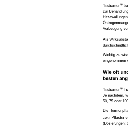
®
"Estramon
tra
zur Behandlun
Hitzewallungen
Östrogenmangel
Vorbeugung vo
Als Wirksubsta
durchschnittli
Wichtig zu wis
eingenommen we
Wie oft un
besten an
®
"Estramon
Tra
Je nachdem, we
50, 75 oder 10
Die Hormonpfla
zwei Pflaster 
(Dosierungen: 