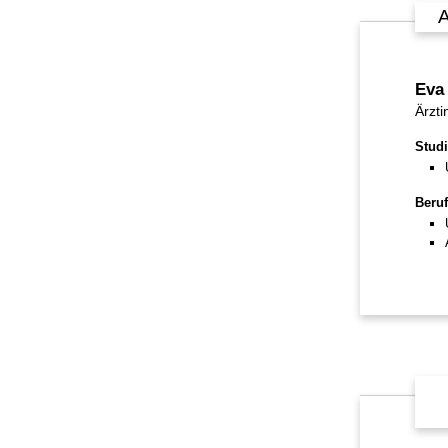
A
Eva
Ärzti
Stud
Beruf