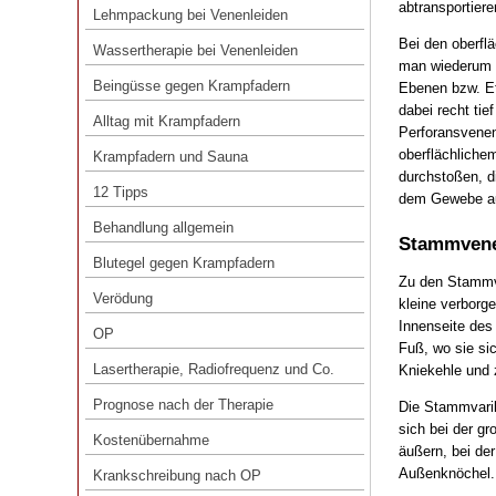
abtransportiere
Lehmpackung bei Venenleiden
Wassertherapie bei Venenleiden
Bei den oberfl
Wassertherapie bei Venenleiden
man wiederum 
Beingüsse gegen Krampfadern
Beingüsse gegen Krampfadern
Ebenen bzw. E
Alltag mit Krampfadern
dabei recht ti
Alltag mit Krampfadern
Perforansvenen
Krampfadern und Sauna
oberflächliche
Krampfadern und Sauna
12 Tipps
durchstoßen, di
12 Tipps
dem Gewebe auf
Behandlung allgemein
Behandlung allgemein
Stammvene
Blutegel gegen Krampfadern
Blutegel gegen Krampfadern
Verödung
Zu den Stammv
Verödung
kleine verborg
OP
Innenseite des
OP
Fuß, wo sie sic
Lasertherapie, Radiofrequenz und Co.
Lasertherapie, Radiofrequenz und Co.
Kniekehle und 
Prognose nach der Therapie
Prognose nach der Therapie
Die Stammvarik
Kostenübernahme
sich bei der g
Kostenübernahme
äußern, bei de
Krankschreibung nach OP
Außenknöchel.
Krankschreibung nach OP
Duschen nach OP?