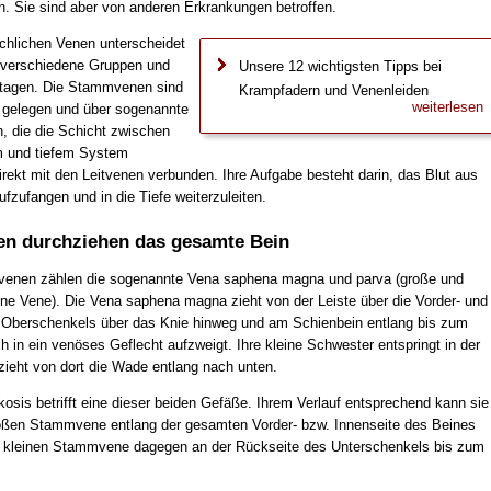
n. Sie sind aber von anderen Erkrankungen betroffen.
ächlichen Venen unterscheidet
verschiedene Gruppen und
Unsere 12 wichtigsten Tipps bei
tagen. Die Stammvenen sind
Krampfadern und Venenleiden
weiterlesen
ef gelegen und über sogenannte
, die die Schicht zwischen
m und tiefem System
rekt mit den Leitvenen verbunden. Ihre Aufgabe besteht darin, das Blut aus
zufangen und in die Tiefe weiterzuleiten.
n durchziehen das gesamte Bein
enen zählen die sogenannte Vena saphena magna und parva (große und
ene Vene). Die Vena saphena magna zieht von der Leiste über die Vorder- und
 Oberschenkels über das Knie hinweg und am Schienbein entlang bis zum
h in ein venöses Geflecht aufzweigt. Ihre kleine Schwester entspringt in der
zieht von dort die Wade entlang nach unten.
osis betrifft eine dieser beiden Gefäße. Ihrem Verlauf entsprechend kann sie
roßen Stammvene entlang der gesamten Vorder- bzw. Innenseite des Beines
r kleinen Stammvene dagegen an der Rückseite des Unterschenkels bis zum