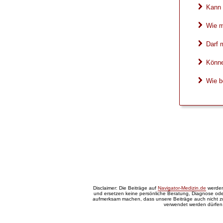
Kann 
Wie m
Darf 
Könne
Wie b
Disclaimer: Die Beiträge auf
Navigator-Medizin.de
werden 
und ersetzen keine persönliche Beratung, Diagnose oder
aufmerksam machen, dass unsere Beiträge auch nicht 
verwendet werden dürfen