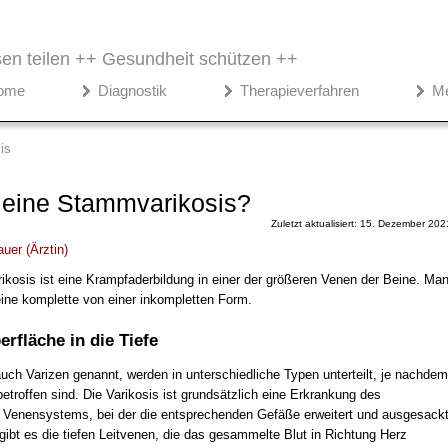
en teilen ++
Gesundheit schützen ++
ome
Diagnostik
Therapieverfahren
M
is
 eine Stammvarikosis?
Zuletzt aktualisiert: 15. Dezember 202
auer
(
Ärztin
)
kosis ist eine Krampfaderbildung in einer der größeren Venen der Beine. Ma
eine komplette von einer inkompletten Form.
rfläche in die Tiefe
auch Varizen genannt, werden in unterschiedliche Typen unterteilt, je nachdem
troffen sind. Die Varikosis ist grundsätzlich eine Erkrankung des
n Venensystems, bei der die entsprechenden Gefäße erweitert und ausgesack
ibt es die tiefen Leitvenen, die das gesammelte Blut in Richtung Herz