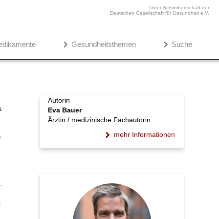
Unter Schirmherrschaft der
Deutschen Gesellschaft für Gesundheit e.V.
edikamente
Gesundheitsthemen
Suche
Autorin
Eva Bauer
1
Ärztin / medizinische Fachautorin
mehr Informationen
n
,
t