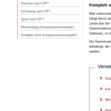
Duschen nach OP?
Komplett u
Schonung nach OP?
Schonung nach OP?
Man unterschei
Sport nach OP?
hängt davon ab
Sport nach OP?
Wochenlang Kompressionsstrümpfe?
Leiste (bei der
Wochenlang Kompressionsstrümpfe?
Stammvarikosis
Schlafen ohne Kompressionsstrümpfe?
Seitenast, ist 
Schlafen ohne Kompressionsstrümpfe?
Die Stammvarik
anbelangt, die
werden.
Verwa
Sin
Kan
Wie
Dar