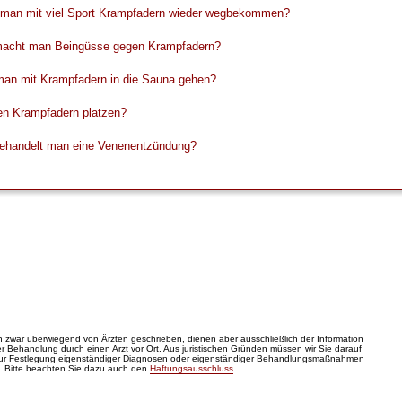
man mit viel Sport Krampfadern wieder wegbekommen?
acht man Beingüsse gegen Krampfadern?
man mit Krampfadern in die Sauna gehen?
n Krampfadern platzen?
ehandelt man eine Venenentzündung?
zwar überwiegend von Ärzten geschrieben, dienen aber ausschließlich der Information
 Behandlung durch einen Arzt vor Ort. Aus juristischen Gründen müssen wir Sie darauf
zur Festlegung eigenständiger Diagnosen oder eigenständiger Behandlungsmaßnahmen
. Bitte beachten Sie dazu auch den
Haftungsausschluss
.