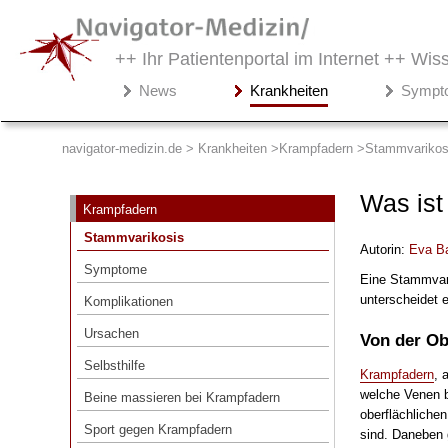
++ Ihr Patientenportal im Internet ++
Wiss
Navigator-
News
Krankheiten
Sympt
Medizin.de
▾
Krankheiten
navigator-medizin.de > Krankheiten
Krampfadern
Stammvarikos
Krampfadern
Was ist
Krampfadern
Stammvarikosis
Stammvarikosis
Autorin:
Eva B
Symptome
Symptome
Eine Stammvari
Komplikationen
unterscheidet 
Komplikationen
Ursachen
Ursachen
Von der Obe
Selbsthilfe
Selbsthilfe
Krampfadern
, 
Beine massieren bei Krampfadern
welche Venen be
Beine massieren bei Krampfadern
Sport gegen Krampfadern
oberflächliche
Sport gegen Krampfadern
sind. Daneben g
Lehmpackung bei Venenleiden