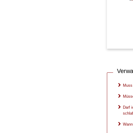
Verwa
Muss 
Müsse
Darf 
schla
Wann 