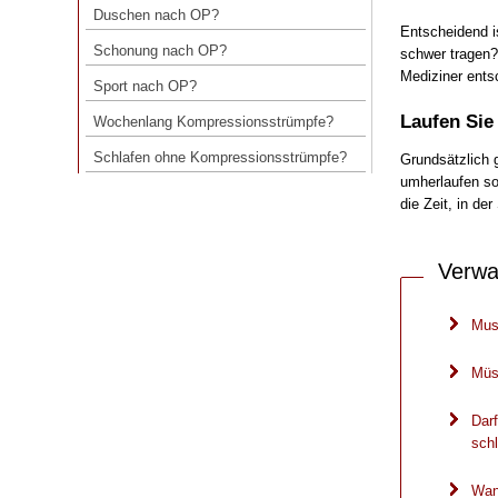
Duschen nach OP?
Entscheidend i
Schonung nach OP?
Schonung nach OP?
schwer tragen?
Sport nach OP?
Mediziner ents
Sport nach OP?
Wochenlang Kompressionsstrümpfe?
Laufen Sie 
Wochenlang Kompressionsstrümpfe?
Schlafen ohne Kompressionsstrümpfe?
Schlafen ohne Kompressionsstrümpfe?
Grundsätzlich 
umherlaufen sol
die Zeit, in de
Verwa
Mus
Müs
Dar
sch
Wan