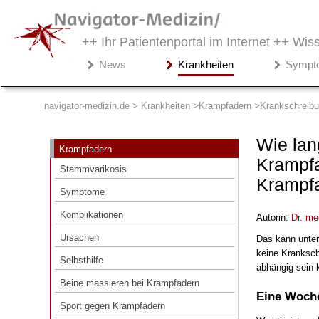
++ Ihr Patientenportal im Internet ++
Wiss
Navigator-
News
Krankheiten
Sympt
Medizin.de
▾
Krankheiten
navigator-medizin.de > Krankheiten
Krampfadern
Krankschreib
Krampfadern
Wie lan
Krampfadern
Stammvarikosis
Krampf
Stammvarikosis
Krampfa
Symptome
Symptome
Komplikationen
Komplikationen
Autorin:
Dr
. me
Ursachen
Ursachen
Das kann unters
Selbsthilfe
keine Kranksch
Selbsthilfe
abhängig sein 
Beine massieren bei Krampfadern
Beine massieren bei Krampfadern
Sport gegen Krampfadern
Eine Woche
Sport gegen Krampfadern
Lehmpackung bei Venenleiden