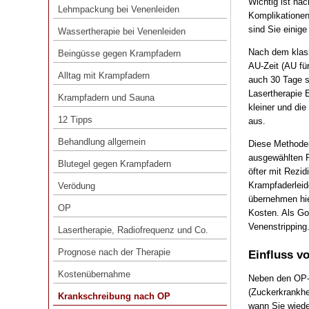
Wichtig ist nac
Lehmpackung bei Venenleiden
Komplikationen 
Wassertherapie bei Venenleiden
sind Sie einig
Wassertherapie bei Venenleiden
Beingüsse gegen Krampfadern
Nach dem klas
Beingüsse gegen Krampfadern
Alltag mit Krampfadern
AU-Zeit (AU fü
Alltag mit Krampfadern
auch 30 Tage s
Krampfadern und Sauna
Lasertherapie E
Krampfadern und Sauna
kleiner und di
12 Tipps
12 Tipps
aus.
Behandlung allgemein
Behandlung allgemein
Diese Methode
Blutegel gegen Krampfadern
ausgewählten 
Blutegel gegen Krampfadern
öfter mit Rezid
Verödung
Krampfaderleid
Verödung
OP
übernehmen hie
OP
Kosten. Als Gol
Lasertherapie, Radiofrequenz und Co.
Venenstripping
Lasertherapie, Radiofrequenz und Co.
Prognose nach der Therapie
Prognose nach der Therapie
Einfluss v
Kostenübernahme
Kostenübernahme
Neben den OP-V
Krankschreibung nach OP
(Zuckerkrankhe
Krankschreibung nach OP
wann Sie wiede
Duschen nach OP?