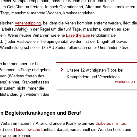
h einer Krampfaderoperation, dass die Wunde gut heilt und keine
im Gefäßbett auftreten. Je nach Operationsart, Alter und Begleitkrankheiten
e Tage, manchmal mehrere Wochen, krankgeschrieben.
sischen
Venenstripping
, bei dem die Venen komplett entfernt werden, liegt die
r arbeitsunfähig) in der Regel um die fünf Tage, manchmal können es aber
ein. Wenn neuere Verfahren wie eine
Lasertherapie
(endoluminale
LT) oder Radiowellen-Therapie genutzt werden, ist der Eingriff oft etwas
e Wundheilung schneller. Die AU-Zeiten fallen dann unter Umständen kürzer
n kommen aber nur bei
Personen in Frage und gehen
Unsere 12 wichtigsten Tipps bei
iven (Wiederauftreten des
Krampfadern und Venenleiden
weiterlesen
ens) einher. Krankenkassen
r zudem nicht immer die
dstandard gilt weiterhin das
.
on Begleiterkrankungen und Beruf
erfahren haben Ihr Alter und andere Krankheiten wie
Diabetes mellitus
it) oder
Herzschwäche
Einfluss darauf, wie schnell die Wunden heilen und
r arbeiten können.