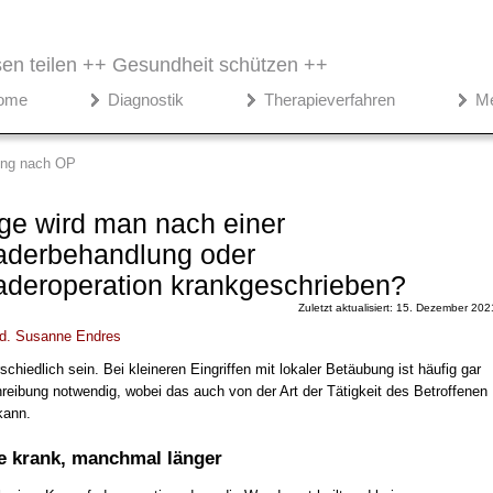
en teilen ++
Gesundheit schützen ++
ome
Diagnostik
Therapieverfahren
M
ung nach OP
ge wird man nach einer
aderbehandlung oder
deroperation krankgeschrieben?
Zuletzt aktualisiert: 15. Dezember 202
d.
Susanne Endres
chiedlich sein. Bei kleineren Eingriffen mit lokaler Betäubung ist häufig gar
reibung notwendig, wobei das auch von der Art der Tätigkeit des Betroffenen
kann.
 krank, manchmal länger