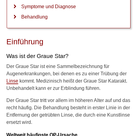
Sehstärke
Symptome und Diagnose
Wie schnell wird der Graue
Behandlung
Star schlimmer?
Diagnostik
Einführung
Behandlung
Was ist der Graue Star?
Heilung von selbst?
Der Graue Star ist eine Sammelbezeichnung für
Spüren der Kunstlinse
Augenerkrankungen, bei denen es zu einer Trübung der
Linse
kommt. Medizinisch heißt der Graue Star Katarakt.
Haltbarkeit der Kunstlinse
Unbehandelt kann er zur Erblindung führen.
Nachstar
Der Graue Star tritt vor allem im höheren Alter auf und das
recht häufig. Die Behandlung besteht in erster Linie in der
Nachstar-Behandlung
Entfernung der getrübten Linse, die durch eine Kunstlinse
Operation
ersetzt wird.
Weltweit häufigste OP-Ursache