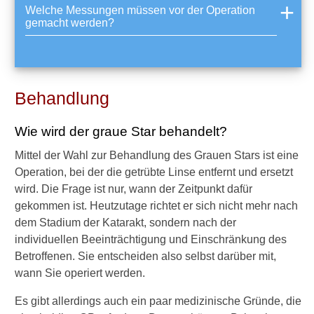
e
Welche Messungen müssen vor der Operation
l
gemacht werden?
b
s
t
h
e
Behandlung
i
l
Wie wird der graue Star behandelt?
e
n
Mittel der Wahl zur Behandlung des Grauen Stars ist eine
?
Operation, bei der die getrübte Linse entfernt und ersetzt
wird. Die Frage ist nur, wann der Zeitpunkt dafür
gekommen ist. Heutzutage richtet er sich nicht mehr nach
dem Stadium der Katarakt, sondern nach der
individuellen Beeinträchtigung und Einschränkung des
►
Betroffenen. Sie entscheiden also selbst darüber mit,
Symptome
wann Sie operiert werden.
Es gibt allerdings auch ein paar medizinische Gründe, die
►