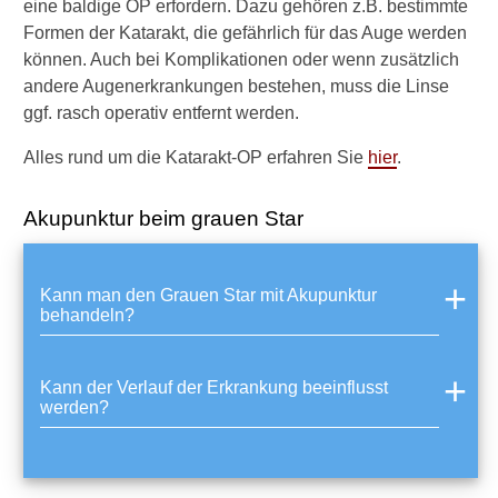
eine baldige OP erfordern. Dazu gehören z.B. bestimmte
Diagnostik
Formen der Katarakt, die gefährlich für das Auge werden
&
können. Auch bei Komplikationen oder wenn zusätzlich
Laborwerte
andere Augenerkrankungen bestehen, muss die Linse
ggf. rasch operativ entfernt werden.
►
Therapieverfahren
Alles rund um die Katarakt-OP erfahren Sie
hier
.
Akupunktur beim grauen Star
►
Medikamente
Kann man den Grauen Star mit Akupunktur
►
behandeln?
Gesundheitsthemen
Kann der Verlauf der Erkrankung beeinflusst
werden?