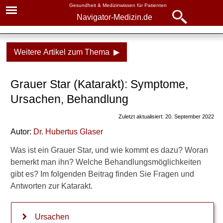
Gesundheit & Medizinwissen für Patienten
Navigator-Medizin.de
Navigator-
Navigator-Medizin.de
Medizin.de
Weitere Artikel zum Thema ▶
▾
► News
Krankheiten
Grauer Star (Katarakt): Symptome,
► Krankheiten
Grauer Star
Ursachen, Behandlung
► Diagnostik & Laborwerte
Symptome, Ursachen,
Zuletzt aktualisiert: 20. September 2022
Behandlung
Autor:
Dr
.
Hubertus Glaser
► Therapieverfahren
In welchem Alter?
Was ist ein Grauer Star, und wie kommt es dazu? Woran
► Medikamente
Ursachen
bemerkt man ihn? Welche Behandlungsmöglichkeiten
gibt es? Im folgenden Beitrag finden Sie Fragen und
Symptome
► Gesundheitsthemen
Antworten zur Katarakt.
Erste Anzeichen
Ursachen
Verschlechterung der