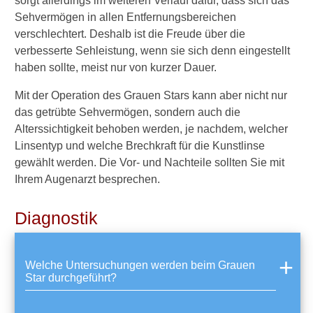
sorgt allerdings im weiteren Verlauf dafür, dass sich das
n
Sehvermögen in allen Entfernungsbereichen
n
verschlechtert. Deshalb ist die Freude über die
d
verbesserte Sehleistung, wenn sie sich denn eingestellt
e
r
haben sollte, meist nur von kurzer Dauer.
G
r
Mit der Operation des Grauen Stars kann aber nicht nur
a
das getrübte Sehvermögen, sondern auch die
u
Alterssichtigkeit behoben werden, je nachdem, welcher
e
Linsentyp und welche Brechkraft für die Kunstlinse
S
gewählt werden. Die Vor- und Nachteile sollten Sie mit
t
a
Ihrem Augenarzt besprechen.
r
a
Diagnostik
u
c
h
v
Welche Untersuchungen werden beim Grauen
o
Star durchgeführt?
n
s