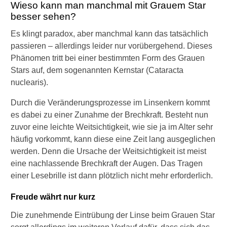
k
Wieso kann man manchmal mit Grauem Star
r
besser sehen?
a
f
Es klingt paradox, aber manchmal kann das tatsächlich
t
passieren – allerdings leider nur vorübergehend. Dieses
b
Phänomen tritt bei einer bestimmten Form des Grauen
e
Stars auf, dem sogenannten Kernstar (Cataracta
i
nuclearis).
m
G
Durch die Veränderungsprozesse im Linsenkern kommt
r
a
es dabei zu einer Zunahme der Brechkraft. Besteht nun
u
zuvor eine leichte Weitsichtigkeit, wie sie ja im Alter sehr
e
häufig vorkommt, kann diese eine Zeit lang ausgeglichen
n
werden. Denn die Ursache der Weitsichtigkeit ist meist
S
eine nachlassende Brechkraft der Augen. Das Tragen
t
a
einer Lesebrille ist dann plötzlich nicht mehr erforderlich.
r
?
Freude währt nur kurz
K
Die zunehmende Eintrübung der Linse beim Grauen Star
a