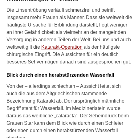
Verwandte Beiträge
Die Linsentrübung verläuft schmerzfrei und betrifft
insgesamt mehr Frauen als Männer. Dass sie weltweit die
I
häufigste Ursache für Erblindung darstellt, liegt weniger
n
an ihrer Gefährlichkeit als vielmehr an der mangelnden
w
e
Versorgung in anderen Teilen der Welt. Bei uns und auch
l
weltweit gilt die
Katarakt-Operation
als der häufigste
c
chirurgische Eingriff. Die Aussichten für ein deutlich
h
besseres Sehvermögen danach sind ausgesprochen gut.
e
m
Blick durch einen herabstürzenden Wasserfall
A
l
Von der – allerdings schlechten – Aussicht leitet sich
t
auch die aus dem Altgriechischen stammende
e
Bezeichnung Katarakt ab. Der ursprünglich männliche
r
t
Begriff steht für Wasserfall. Im Medizinerlatein wurde
r
daraus das weibliche „cataracta“. Der Seheindruck beim
i
Grauen Star kann dem Blick wie durch einen Schleier
t
oder eben durch einen herabstürzenden Wasserfall
t
gleichen.
d