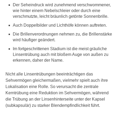
r
Der Seheindruck wird zunehmend verschwommener,
s
wie hinter einem Nebelschleier oder durch eine
c
verschmutzte, leicht bräunlich getönte Sonnenbrille.
h
l
Auch Doppelbilder und Lichthöfe können auftreten.
e
Die Brillenverordnungen nehmen zu, die Brillenstärke
c
wird häufiger geändert.
h
t
Im fortgeschrittenen Stadium ist die meist gräuliche
e
Linsentrübung auch mit bloßem Auge von außen zu
r
erkennen, daher der Name.
t
s
i
Nicht alle Linsentrübungen beeinträchtigen das
c
Sehvermögen gleichermaßen, vielmehr spielt auch ihre
h
Lokalisation eine Rolle. So verursacht die zentrale
d
i
Kerntrübung eine Reduktion im Sehvermögen, während
e
die Trübung an der Linsenhinterseite unter der Kapsel
S
(subkapsulär) zu starker Blendempfindlichkeit führt.
e
h