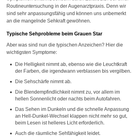
r
Routineuntersuchung in der Augenarztpraxis. Denn wir
a
u
sind sehr anpassungsfähig und können uns unbemerkt
e
an die mangelnde Sehkraft gewöhnen.
n
S
Typische Sehprobleme beim Grauen Star
t
a
Aber was sind nun die typischen Anzeichen? Hier die
r
wichtigsten Symptome:
?
Die Helligkeit nimmt ab, ebenso wie die Leuchtkraft
W
der Farben, die irgendwann verblassen bis vergilben.
i
e
Die Sehschärfe nimmt ab.
s
Die Blendempfindlichkeit nimmt zu, vor allem im
c
hellen Sonnenlicht oder nachts beim Autofahren.
h
n
Das Sehen im Dunkeln und die schnelle Anpassung
e
an Hell-Dunkel-Wechsel klappen nicht mehr so gut,
l
beim Lesen ist helleres Licht erforderlich.
l
v
Auch die räumliche Sehfähigkeit leidet.
e