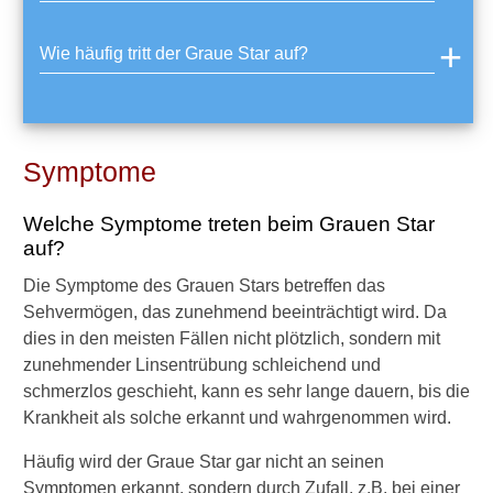
d
e
Wie häufig tritt der Graue Star auf?
r
s
t
e
A
Symptome
n
z
e
Welche Symptome treten beim Grauen Star
i
auf?
c
h
Die Symptome des Grauen Stars betreffen das
e
Sehvermögen, das zunehmend beeinträchtigt wird. Da
n
dies in den meisten Fällen nicht plötzlich, sondern mit
f
ü
zunehmender Linsentrübung schleichend und
r
schmerzlos geschieht, kann es sehr lange dauern, bis die
d
Krankheit als solche erkannt und wahrgenommen wird.
e
n
Häufig wird der Graue Star gar nicht an seinen
G
Symptomen erkannt, sondern durch Zufall, z.B. bei einer