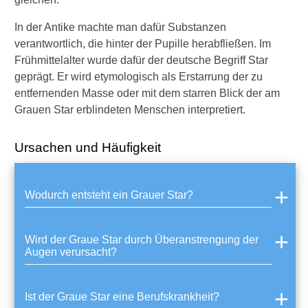
e
In der Antike machte man dafür Substanzen
r
G
verantwortlich, die hinter der Pupille herabfließen. Im
r
Frühmittelalter wurde dafür der deutsche Begriff Star
a
geprägt. Er wird etymologisch als Erstarrung der zu
u
entfernenden Masse oder mit dem starren Blick der am
e
Grauen Star erblindeten Menschen interpretiert.
S
t
a
Ursachen und Häufigkeit
r
a
u
f
Wodurch entsteht ein Grauer Star?
?
W
Wird der Graue Star durch Überanstrengung der
a
Augen verursacht?
s
s
i
Ist der Graue Star eine Berufskrankheit?
n