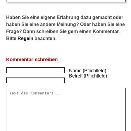
a
n
Haben Sie eine eigene Erfahrung dazu gemacht oder
e
r
haben Sie eine andere Meinung? Oder haben Sie eine
k
Frage? Dann schreiben Sie gern einen Kommentar.
e
Bitte
Regeln
beachten.
n
n
e
i
Kommentar schreiben
c
h
Name (Pflichtfeld)
e
Betreff (Pflichtfeld)
i
n
e
n
G
r
a
u
e