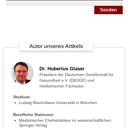
n
S
Senden
t
a
r
?
W
Autor unseres Artikels
i
e
s
c
Dr. Hubertus Glaser
h
Präsident der Deutschen Gesellschaft für
n
Gesundheit e.V. (DEUGE) und
e
medizinischer Fachautor
l
l
Studium:
w
Ludwig-Maximilians-Universität in München
i
r
Berufliche Stationen:
d
Medizinischer Chefredakteur im wissenschaftlichen
d
Springer-Verlag