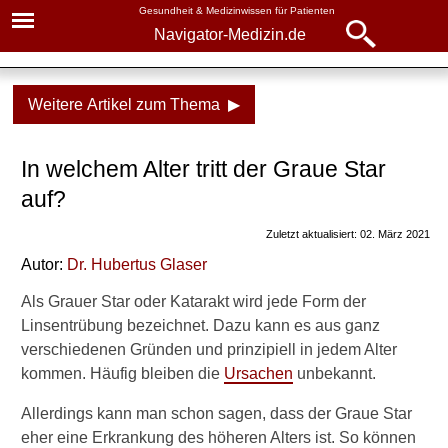
Gesundheit & Medizinwissen für Patienten
Navigator-Medizin.de
Navigator-
Navigator-Medizin.de
Medizin.de
Weitere Artikel zum Thema ▶
▾
► News
Krankheiten
In welchem Alter tritt der Graue Star
► Krankheiten
Grauer Star
auf?
► Diagnostik & Laborwerte
Symptome, Ursachen,
Zuletzt aktualisiert: 02. März 2021
Behandlung
Autor:
Dr
.
Hubertus Glaser
► Therapieverfahren
In welchem Alter?
Als Grauer Star oder Katarakt wird jede Form der
► Medikamente
Ursachen
Linsentrübung bezeichnet. Dazu kann es aus ganz
verschiedenen Gründen und prinzipiell in jedem Alter
Symptome
► Gesundheitsthemen
kommen. Häufig bleiben die
Ursachen
unbekannt.
Erste Anzeichen
Allerdings kann man schon sagen, dass der Graue Star
eher eine Erkrankung des höheren Alters ist. So können
Verschlechterung der