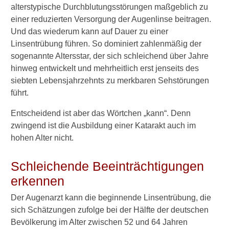
alterstypische Durchblutungsstörungen maßgeblich zu
Sehstärke
einer reduzierten Versorgung der Augenlinse beitragen.
Wie schnell wird der Graue
Und das wiederum kann auf Dauer zu einer
Star schlimmer?
Linsentrübung führen. So dominiert zahlenmäßig der
sogenannte Altersstar, der sich schleichend über Jahre
Diagnostik
hinweg entwickelt und mehrheitlich erst jenseits des
siebten Lebensjahrzehnts zu merkbaren Sehstörungen
Behandlung
führt.
Heilung von selbst?
Entscheidend ist aber das Wörtchen „kann“. Denn
Spüren der Kunstlinse
zwingend ist die Ausbildung einer Katarakt auch im
hohen Alter nicht.
Haltbarkeit der Kunstlinse
Nachstar
Schleichende Beeinträchtigungen
erkennen
Nachstar-Behandlung
Der Augenarzt kann die beginnende Linsentrübung, die
Operation
sich Schätzungen zufolge bei der Hälfte der deutschen
Bevölkerung im Alter zwischen 52 und 64 Jahren