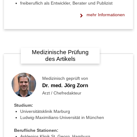
e
freiberuflich als Entwickler, Berater und Publizist
r
G
mehr Informationen
r
a
u
e
S
t
Medizinische Prüfung
a
des Artikels
r
s
c
Medizinisch geprüft von
h
Dr. med. Jörg Zorn
l
i
Arzt / Chefredakteur
m
m
Studium:
e
Universitätsklinik Marburg
r
Ludwig-Maximilians-Universität in München
?
Berufliche Stationen:
K
Asklepios Klinik St. Georg, Hamburg