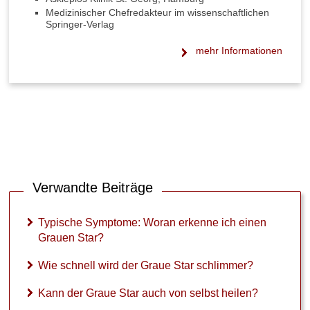
a
Medizinischer Chefredakteur im wissenschaftlichen
n
Springer-Verlag
n
d
mehr Informationen
e
r
G
r
a
u
e
S
t
Verwandte Beiträge
a
r
a
Typische Symptome: Woran erkenne ich einen
u
Grauen Star?
c
h
Wie schnell wird der Graue Star schlimmer?
v
o
Kann der Graue Star auch von selbst heilen?
n