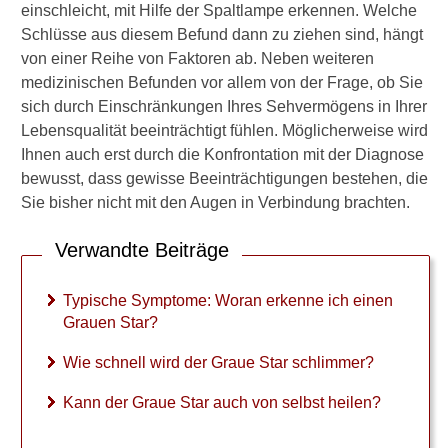
einschleicht, mit Hilfe der Spaltlampe erkennen. Welche
Verwandte Beiträge
Schlüsse aus diesem Befund dann zu ziehen sind, hängt
von einer Reihe von Faktoren ab. Neben weiteren
T
medizinischen Befunden vor allem von der Frage, ob Sie
y
sich durch Einschränkungen Ihres Sehvermögens in Ihrer
p
i
Lebensqualität beeinträchtigt fühlen. Möglicherweise wird
s
Ihnen auch erst durch die Konfrontation mit der Diagnose
c
bewusst, dass gewisse Beeinträchtigungen bestehen, die
h
Sie bisher nicht mit den Augen in Verbindung brachten.
e
S
Verwandte Beiträge
y
m
p
Typische Symptome: Woran erkenne ich einen
t
Grauen Star?
o
m
Wie schnell wird der Graue Star schlimmer?
e
:
Kann der Graue Star auch von selbst heilen?
W
o
r